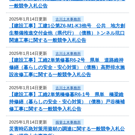
一般競争入札公告
2025年1月14日更新
古川土木事務所
【建設工事】工建1公第Z6-M1-K3他号 公共 地方創
生整備推進交付金他（県代行）（債務）トンネル坑口
関連工事に関する一般競争入札公告
2025年1月14日更新
古川土木事務所
【建設工事】工維2単第修暮R6-2号 県単 道路維持
修繕（暮らしの安全・安心対策）（債務）高野排水施
設改修工事に関する一般競争入札公告
2025年1月14日更新
古川土木事務所
【建設工事】工維2単第橋修暮R6-1号 県単 橋梁維
持修繕（暮らしの安全・安心対策）（債務）戸谷橋補
修工事に関する一般競争入札公告
2025年1月14日更新
揖斐土木事務所
災害時応急対策用資材の調達に関する一般競争入札公