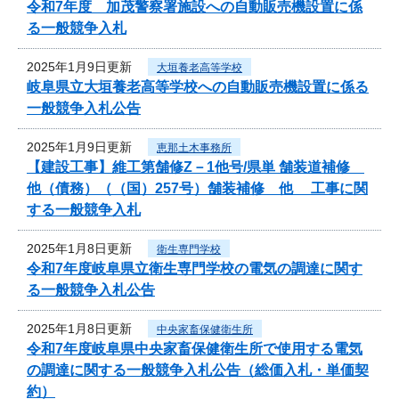
令和7年度 加茂警察署施設への自動販売機設置に係
る一般競争入札
2025年1月9日更新
大垣養老高等学校
岐阜県立大垣養老高等学校への自動販売機設置に係る
一般競争入札公告
2025年1月9日更新
恵那土木事務所
【建設工事】維工第舗修Z－1他号/県単 舗装道補修
他（債務）（（国）257号）舗装補修 他 工事に関
する一般競争入札
2025年1月8日更新
衛生専門学校
令和7年度岐阜県立衛生専門学校の電気の調達に関す
る一般競争入札公告
2025年1月8日更新
中央家畜保健衛生所
令和7年度岐阜県中央家畜保健衛生所で使用する電気
の調達に関する一般競争入札公告（総価入札・単価契
約）