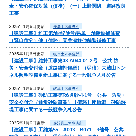
全・安心確保対策（債務）（一）上野関線 道路改良
工事
2025年1月6日更新
美濃土木事務所
【建設工事】維工第舗補7他号/県単 舗装道補修費
（緊自債分）他（債務）関美濃線他舗装補修工事
2025年1月6日更新
岐阜土木事務所
【建設工事】維持工事第43-A043-01-2号 公共 防
災・安全交付金（道路維持修繕）（翌債）大蔵山トン
ネル照明設備更新工事に関する一般競争入札公告
2025年1月6日更新
岐阜土木事務所
【建設工事】砂防工事第R6通砂-4-1号 公共 防災・
安全交付金（通常砂防事業）【債務】団地洞 砂防堰
堤工事に関する一般競争入札公告
2025年1月6日更新
多治見土木事務所
【建設工事】工維第55－A003－B071－3他号 公共