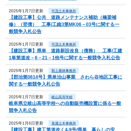
2025年1月7日更新
可茂土木事務所
【建設工事】公共 道路メンテナンス補助（橋梁補
修）（翌債） 工事/工維3第MK06－03号に関する一
般競争入札公告
2025年1月7日更新
可茂土木事務所
【建設工事】県単 道路新設改良（債務） 工事/工建
1単第道改－6－21－1他号に関する一般競争入札公告
2025年1月7日更新
郡上農林事務所
【郡治第0614号】県単治山事業 さわら谷地区工事に
関する一般競争入札公告
2025年1月7日更新
岐山高等学校
岐阜県立岐山高等学校への自動販売機設置に係る一般
競争入札公告
2025年1月6日更新
美濃土木事務所
【建設工事】建工第道改く4-9号/県単 暮らしの安