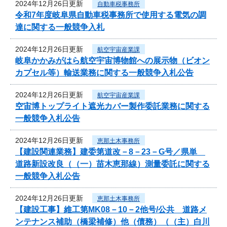
2024年12月26日更新
自動車税事務所
令和7年度岐阜県自動車税事務所で使用する電気の調
達に関する一般競争入札
2024年12月26日更新
航空宇宙産業課
岐阜かかみがはら航空宇宙博物館への展示物（ビオン
カプセル等）輸送業務に関する一般競争入札公告
2024年12月26日更新
航空宇宙産業課
空宙博トップライト遮光カバー製作委託業務に関する
一般競争入札公告
2024年12月26日更新
恵那土木事務所
【建設関連業務】建委第道改－8－23－G号／県単
道路新設改良（（一）苗木恵那線）測量委託に関する
一般競争入札公告
2024年12月26日更新
恵那土木事務所
【建設工事】維工第MK08－10－2他号/公共 道路メ
ンテナンス補助（橋梁補修）他（債務）（（主）白川