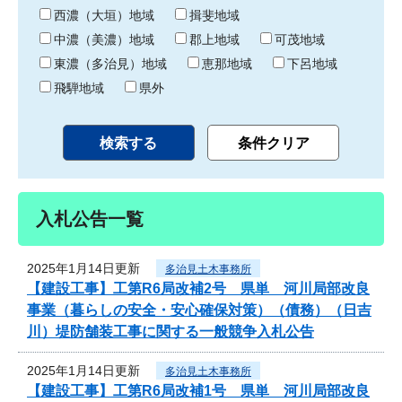
り
西濃（大垣）地域
揖斐地域
中濃（美濃）地域
郡上地域
可茂地域
東濃（多治見）地域
恵那地域
下呂地域
飛騨地域
県外
入札公告一覧
2025年1月14日更新
多治見土木事務所
【建設工事】工第R6局改補2号 県単 河川局部改良
事業（暮らしの安全・安心確保対策）（債務）（日吉
川）堤防舗装工事に関する一般競争入札公告
2025年1月14日更新
多治見土木事務所
【建設工事】工第R6局改補1号 県単 河川局部改良