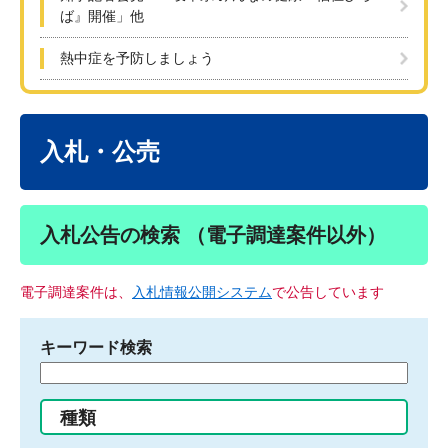
ば』開催」他
熱中症を予防しましょう
本
文
入札・公売
入札公告の検索 （電子調達案件以外）
電子調達案件は、
入札情報公開システム
で公告しています
キーワード検索
検
索
す
種類
る