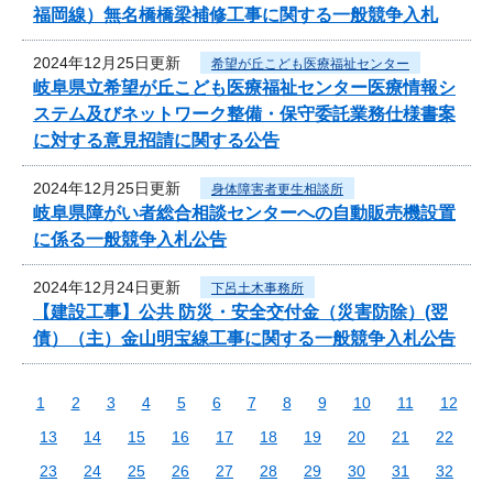
福岡線）無名橋橋梁補修工事に関する一般競争入札
2024年12月25日更新
希望が丘こども医療福祉センター
岐阜県立希望が丘こども医療福祉センター医療情報シ
ステム及びネットワーク整備・保守委託業務仕様書案
に対する意見招請に関する公告
2024年12月25日更新
身体障害者更生相談所
岐阜県障がい者総合相談センターへの自動販売機設置
に係る一般競争入札公告
2024年12月24日更新
下呂土木事務所
【建設工事】公共 防災・安全交付金（災害防除）(翌
債）（主）金山明宝線工事に関する一般競争入札公告
1
2
3
4
5
6
7
8
9
10
11
12
13
14
15
16
17
18
19
20
21
22
23
24
25
26
27
28
29
30
31
32