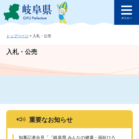
ペ
メ
このページの本文へ
ー
ニ
メ
ジ
ュ
ニ
の
ー
ュ
先
を
ー
頭
飛
トップページ
>
入札・公売
で
ば
す
し
入札・公売
。
て
本
文
へ
重要なお知らせ
知事記者会見「『岐阜県 みんなの健康・福祉ひろ