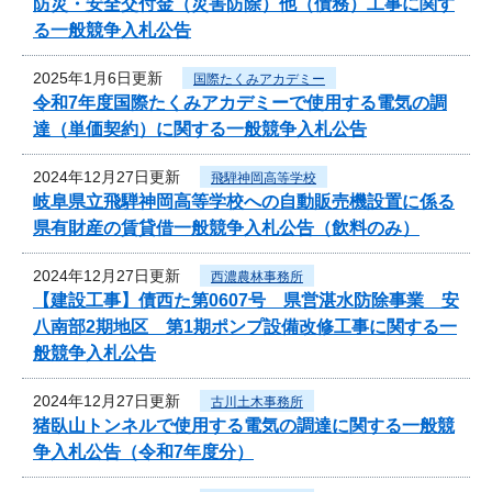
防災・安全交付金（災害防除）他（債務）工事に関す
る一般競争入札公告
2025年1月6日更新
国際たくみアカデミー
令和7年度国際たくみアカデミーで使用する電気の調
達（単価契約）に関する一般競争入札公告
2024年12月27日更新
飛騨神岡高等学校
岐阜県立飛騨神岡高等学校への自動販売機設置に係る
県有財産の賃貸借一般競争入札公告（飲料のみ）
2024年12月27日更新
西濃農林事務所
【建設工事】債西た第0607号 県営湛水防除事業 安
八南部2期地区 第1期ポンプ設備改修工事に関する一
般競争入札公告
2024年12月27日更新
古川土木事務所
猪臥山トンネルで使用する電気の調達に関する一般競
争入札公告（令和7年度分）