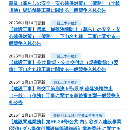
事業（暮らしの安全・安心確保対策）（債務）（土岐
川他）堤防舗装工事に関する一般競争入札公告
2025年1月14日更新
下呂土木事務所
【建設工事】県単 崩落決壊防止（暮らしの安全・安
心確保対策）（債務） 下山名丸線 工事に関する一
般競争入札公告
2025年1月14日更新
下呂土木事務所
【建設工事】公共 防災・安全交付金（災害防除）(翌
債）下山名丸線工事に関する一般競争入札公告
2025年1月14日更新
郡上土木事務所
【建設工事】単交工第崩決-5号/県単 崩落決壊防止
（一般）（債務）工事に関する事後審査型一般競争入
札公告
2025年1月14日更新
長良川上流河川開発工事事務所
【建設関連業務】第R6-24号/公共 内ケ谷ダム建設事業
(翌債) ダム堤体付属設備等詳細設計業務委託 に関する