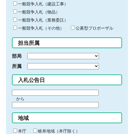
キ
一般競争入札（建設工事）
ー
一般競争入札（物品）
ワ
一般競争入札（業務委託）
ー
ド
一般競争入札（その他）
公募型プロポーザル
を
入
担当所属
力
部局
所属
入札公告日
期
から
間
期
の
間
始
地域
の
ま
終
り
わ
本庁
岐阜地域（本庁除く）