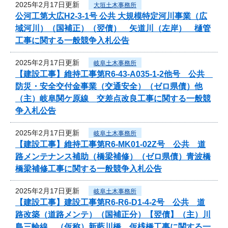
2025年2月17日更新
大垣土木事務所
公河工第大広H2-3-1号 公共 大規模特定河川事業（広
域河川）（国補正）（翌債） 矢道川（左岸） 樋管
工事に関する一般競争入札公告
2025年2月17日更新
岐阜土木事務所
【建設工事】維持工事第R6-43-A035-1-2他号 公共
防災・安全交付金事業（交通安全）（ゼロ県債）他
（主）岐阜関ケ原線 交差点改良工事に関する一般競
争入札公告
2025年2月17日更新
岐阜土木事務所
【建設工事】維持工事第R6-MK01-02Z号 公共 道
路メンテナンス補助（橋梁補修）（ゼロ県債）青波橋
橋梁補修工事に関する一般競争入札公告
2025年2月17日更新
岐阜土木事務所
【建設工事】建設工事第R6-R6-D1-4-2号 公共 道
路改築（道路メンテ）（国補正分）【翌債】（主）川
島三輪線 （仮称）新藍川橋 仮桟橋工事に関する一