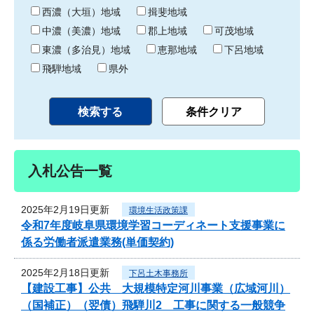
り
西濃（大垣）地域
揖斐地域
中濃（美濃）地域
郡上地域
可茂地域
東濃（多治見）地域
恵那地域
下呂地域
飛騨地域
県外
入札公告一覧
2025年2月19日更新
環境生活政策課
令和7年度岐阜県環境学習コーディネート支援事業に
係る労働者派遣業務(単価契約)
2025年2月18日更新
下呂土木事務所
【建設工事】公共 大規模特定河川事業（広域河川）
（国補正）（翌債）飛騨川2 工事に関する一般競争