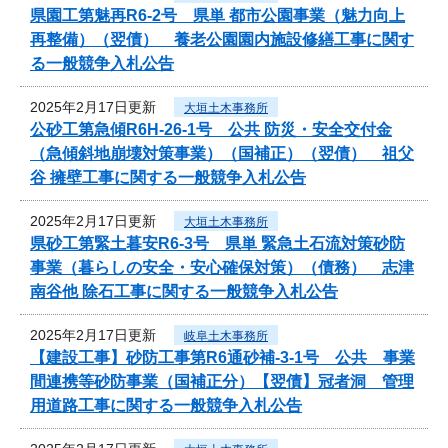
県園工第魅再R6-2号 県単 都市公園事業（魅力向上
再整備）（翌債） 養老公園園内施設修繕工事に関す
る一般競争入札公告
2025年2月17日更新
大垣土木事務所
公砂工第急傾R6H-26-1号 公共 防災・安全交付金
（急傾斜地崩壊対策事業）（国補正）（翌債） 祖父
谷 擁壁工事に関する一般競争入札公告
2025年2月17日更新
大垣土木事務所
県砂工第緊土暮安R6-3号 県単 緊急土石流対策砂防
事業（暮らしの安全・安心確保対策）（債務） 志津
南谷他 除石工事に関する一般競争入札公告
2025年2月17日更新
岐阜土木事務所
【建設工事】砂防工事第R6通砂補-3-1号 公共 事業
間連携等砂防事業（国補正分）【翌債】冠者洞 管理
用道路工事に関する一般競争入札公告