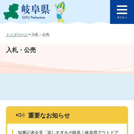
ペ
メ
このページの本文へ
ー
ニ
メ
ジ
ュ
ニ
の
ー
ュ
先
を
ー
頭
飛
トップページ
>
入札・公売
で
ば
す
し
入札・公売
。
て
本
文
へ
重要なお知らせ
知事記者会見「楽しすぎるぞ岐阜！岐阜県アウトドア