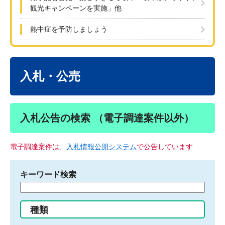
観光キャンペーンを実施」他
熱中症を予防しましょう
本
文
入札・公売
入札公告の検索 （電子調達案件以外）
電子調達案件は、
入札情報公開システム
で公告しています
キーワード検索
検
索
す
種類
る