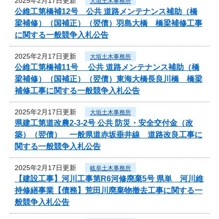
2025年2月17日更新
大垣土木事務所
公維工第橋補12号 公共 道路メンテナンス補助（橋
梁補修）（国補正）（翌債）羽島大橋 橋梁補修工事
に関する一般競争入札公告
2025年2月17日更新
大垣土木事務所
公維工第橋補11号 公共 道路メンテナンス補助（橋
梁補修）（国補正）（翌債）東海大橋長良川橋 橋梁
補修工事に関する一般競争入札公告
2025年2月17日更新
大垣土木事務所
県建工第道改農2-3-2号 公共 防災・安全交付金（改
築）（翌債） 一般県道赤坂垂井線 道路改良工事に
関する一般競争入札公告
2025年2月17日更新
岐阜土木事務所
【建設工事】河川工事第R6河修廃棄5号 県単 河川維
持修繕事業【債務】荒田川廃棄物撤去工事に関する一
般競争入札公告