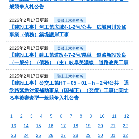
般競争入札公告
2025年2月17日更新
美濃土木事務所
【建設工事】河工第広域4-1-2号/公共 広域河川改修
事業（債務）築堤護岸工事
2025年2月17日更新
美濃土木事務所
【建設工事】建工第道改4-7-2号/県単 道路新設改良
（一般分）（債務）（主）岐阜美濃線 道路改良工事
2025年2月17日更新
郡上土木事務所
【建設工事】公交工第HT－05－01－h－2号/公共 通
学路緊急対策補助事業（国補正）（翌債）工事に関す
る事後審査型一般競争入札公告
1
2
3
4
5
6
7
8
9
10
11
12
13
14
15
16
17
18
19
20
21
22
23
24
25
26
27
28
29
30
31
32