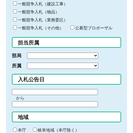
キ
一般競争入札（建設工事）
ー
一般競争入札（物品）
ワ
一般競争入札（業務委託）
ー
ド
一般競争入札（その他）
公募型プロポーザル
を
入
担当所属
力
部局
所属
入札公告日
期
から
間
期
の
間
始
地域
の
ま
終
り
わ
本庁
岐阜地域（本庁除く）