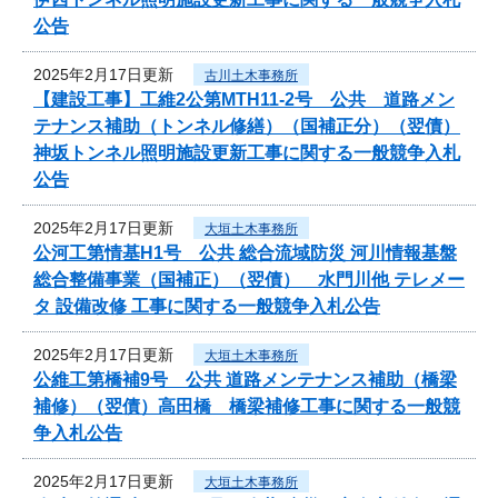
公告
2025年2月17日更新
古川土木事務所
【建設工事】工維2公第MTH11-2号 公共 道路メン
テナンス補助（トンネル修繕）（国補正分）（翌債）
神坂トンネル照明施設更新工事に関する一般競争入札
公告
2025年2月17日更新
大垣土木事務所
公河工第情基H1号 公共 総合流域防災 河川情報基盤
総合整備事業（国補正）（翌債） 水門川他 テレメー
タ 設備改修 工事に関する一般競争入札公告
2025年2月17日更新
大垣土木事務所
公維工第橋補9号 公共 道路メンテナンス補助（橋梁
補修）（翌債）高田橋 橋梁補修工事に関する一般競
争入札公告
2025年2月17日更新
大垣土木事務所