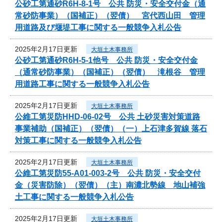
公砂工第通砂R6H-8-1号 公共 防災・安全交付金（通
常砂防事業）（国補正）（翌債） 宮代西山田 管理
用道路及び堰堤工事に関する一般競争入札公告
2025年2月17日更新
大垣土木事務所
公砂工第通砂R6H-5-1他号 公共 防災・安全交付金
（通常砂防事業）（国補正）（翌債） 滝根谷 管理
用道路工事に関する一般競争入札公告
2025年2月17日更新
大垣土木事務所
公維工第災防HHD-06-02号 公共 土砂災害対策道路
事業補助（国補正）（翌債）（一）上石津多賀線 落石
対策工事に関する一般競争入札公告
2025年2月17日更新
大垣土木事務所
公維工第災防55-A01-003-2号 公共 防災・安全交付
金（災害防除）（翌債）（主）南濃北勢線 地山補強
土工事に関する一般競争入札公告
2025年2月17日更新
大垣土木事務所