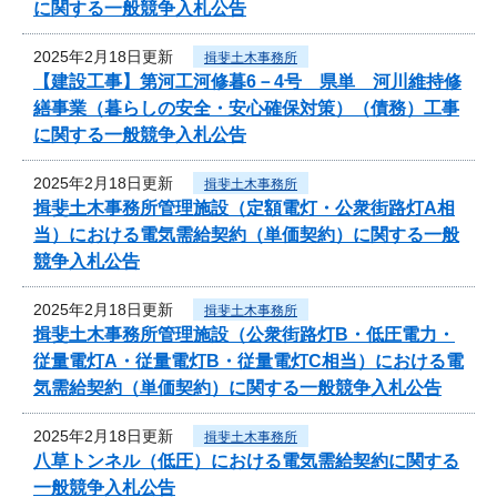
に関する一般競争入札公告
2025年2月18日更新
揖斐土木事務所
【建設工事】第河工河修暮6－4号 県単 河川維持修
繕事業（暮らしの安全・安心確保対策）（債務）工事
に関する一般競争入札公告
2025年2月18日更新
揖斐土木事務所
揖斐土木事務所管理施設（定額電灯・公衆街路灯A相
当）における電気需給契約（単価契約）に関する一般
競争入札公告
2025年2月18日更新
揖斐土木事務所
揖斐土木事務所管理施設（公衆街路灯B・低圧電力・
従量電灯A・従量電灯B・従量電灯C相当）における電
気需給契約（単価契約）に関する一般競争入札公告
2025年2月18日更新
揖斐土木事務所
八草トンネル（低圧）における電気需給契約に関する
一般競争入札公告