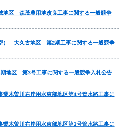
吉城地区 森茂農用地改良工事に関する一般競争
化型） 大久古地区 第2期工事に関する一般競争
1期地区 第3号工事に関する一般競争入札公告
策事業木曽川右岸用水東部地区第4号管水路工事に
策事業木曽川右岸用水東部地区第3号管水路工事に