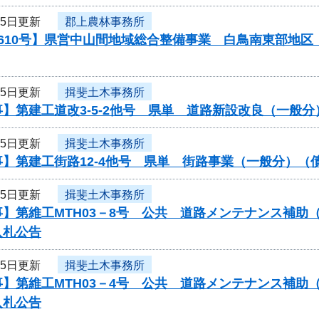
25日更新
郡上農林事務所
0610号】県営中山間地域総合整備事業 白鳥南東部地
25日更新
揖斐土木事務所
】第建工道改3-5-2他号 県単 道路新設改良（一般
25日更新
揖斐土木事務所
事】第建工街路12-4他号 県単 街路事業（一般分）
25日更新
揖斐土木事務所
】第維工MTH03－8号 公共 道路メンテナンス補助（
入札公告
25日更新
揖斐土木事務所
】第維工MTH03－4号 公共 道路メンテナンス補助（
入札公告