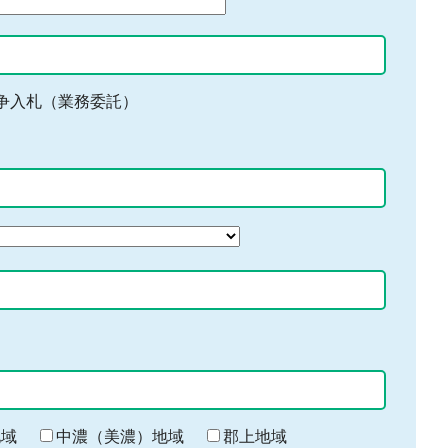
争入札（業務委託）
地域
中濃（美濃）地域
郡上地域