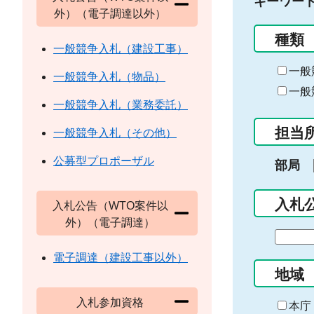
キーワー
外）（電子調達以外）
種類
一般競争入札（建設工事）
一般
一般競争入札（物品）
一般
一般競争入札（業務委託）
担当
一般競争入札（その他）
公募型プロポーザル
部局
入札
入札公告（WTO案件以
外）（電子調達）
期
間
電子調達（建設工事以外）
の
地域
始
入札参加資格
ま
本庁