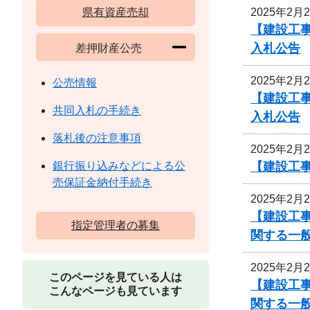
2025年2月
県有資産売却
【建設工
入札公告
差押財産公売
2025年2月
公売情報
【建設工
共同入札の手続き
入札公告
落札後の注意事項
2025年2月
【建設工事
銀行振り込みなどによる公
売保証金納付手続き
2025年2月
【建設工
指定管理者の募集
関する一
2025年2月
このページを見ている人は
【建設工
こんなページも見ています
関する一