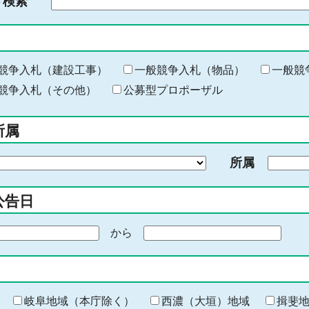
ド検索
検
索
す
る
キ
競争入札（建設工事）
一般競争入札（物品）
一般競
ー
競争入札（その他）
公募型プロポーザル
ワ
ー
所属
ド
を
所属
入
力
公告日
から
期
間
の
終
わ
岐阜地域（本庁除く）
西濃（大垣）地域
揖斐