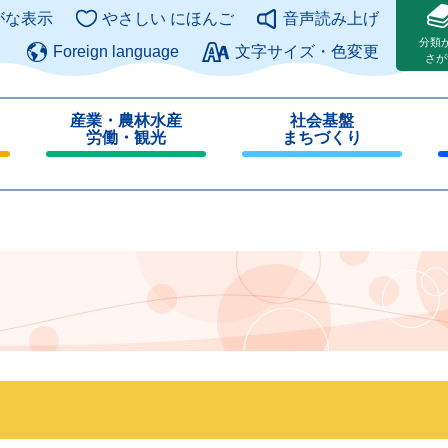
このページの本文へ
がな表示
やさしい にほんご
音声読み上げ
分類
Foreign language
文字サイズ・色変更
さが
産業・農林水産
社会基盤
労働・観光
まちづくり
閉
閉
じ
じ
る
る