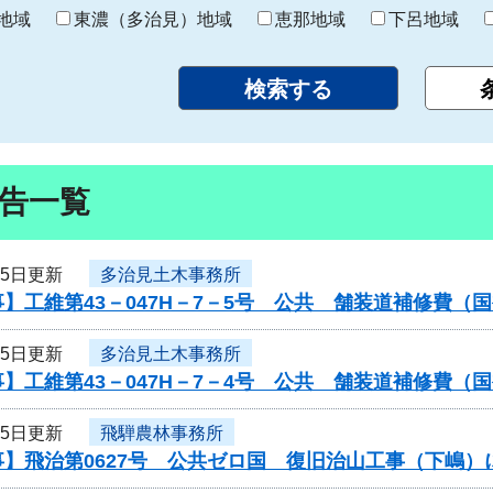
り
地域
東濃（多治見）地域
恵那地域
下呂地域
告一覧
25日更新
多治見土木事務所
】工維第43－047H－7－5号 公共 舗装道補修費
25日更新
多治見土木事務所
】工維第43－047H－7－4号 公共 舗装道補修費
25日更新
飛騨農林事務所
事】飛治第0627号 公共ゼロ国 復旧治山工事（下嶋