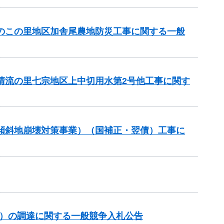
ちのこの里地区加舎尾農地防災工事に関する一般
と清流の里七宗地区上中切用水第2号他工事に関す
急傾斜地崩壊対策事業）（国補正・翌債）工事に
約）の調達に関する一般競争入札公告