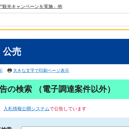
ア観光キャンペーンを実施」他
・公売
示
大きな文字で印刷ページ表示
告の検索 （電子調達案件以外）
、
入札情報公開システム
で公告しています