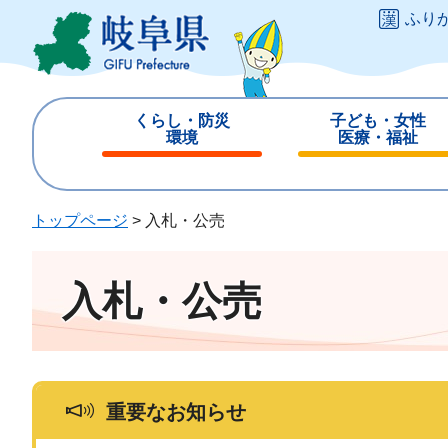
ペ
メ
ふり
ー
ニ
ジ
ュ
の
ー
先
を
くらし・防災
子ども・女性
頭
飛
環境
医療・福祉
で
ば
閉
閉
す
し
じ
じ
。
て
る
る
トップページ
>
入札・公売
本
文
へ
入札・公売
重要なお知らせ