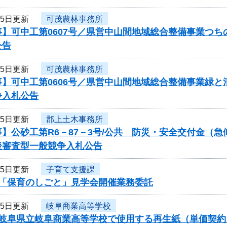
25日更新
可茂農林事務所
事】可中工第0607号／県営中山間地域総合整備事業つ
公告
25日更新
可茂農林事務所
事】可中工第0606号／県営中山間地域総合整備事業緑
争入札公告
25日更新
郡上土木事務所
】公砂工第R6－87－3号/公共 防災・安全交付金（
後審査型一般競争入札公告
25日更新
子育て支援課
度「保育のしごと」見学会開催業務委託
25日更新
岐阜商業高等学校
度岐阜県立岐阜商業高等学校で使用する再生紙（単価契