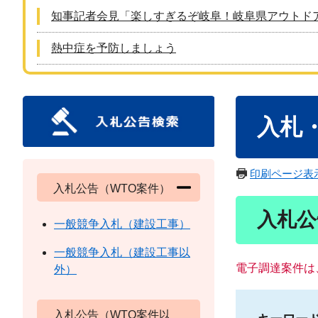
知事記者会見「楽しすぎるぞ岐阜！岐阜県アウトド
熱中症を予防しましょう
本
入札
文
印刷ページ表
入札公告（WTO案件）
入札公
一般競争入札（建設工事）
一般競争入札（建設工事以
電子調達案件は
外）
入札公告（WTO案件以