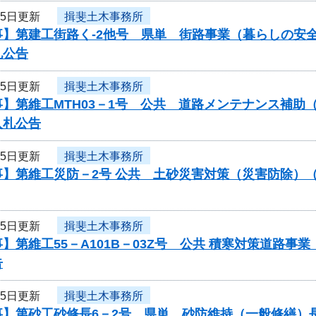
25日更新
揖斐土木事務所
事】第建工街路く-2他号 県単 街路事業（暮らしの安
札公告
25日更新
揖斐土木事務所
】第維工MTH03－1号 公共 道路メンテナンス補助（
入札公告
25日更新
揖斐土木事務所
事】第維工災防－2号 公共 土砂災害対策（災害防除）
25日更新
揖斐土木事務所
】第維工55－A101B－03Z号 公共 積寒対策道路
告
25日更新
揖斐土木事務所
事】第砂工砂修長6－2号 県単 砂防維持（一般修繕）