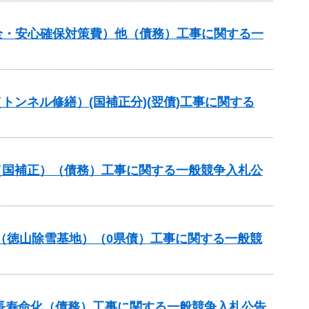
全・安心確保対策費）他（債務）工事に関する一
トンネル修繕）(国補正分)(翌債)工事に関する
（国補正）（債務）工事に関する一般競争入札公
事業（徳山除雪基地）（0県債）工事に関する一般競
長寿命化（債務）工事に関する一般競争入札公告