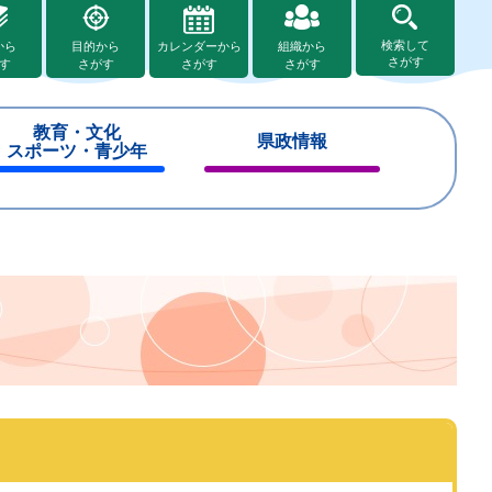
検索して
から
目的から
カレンダーから
組織から
さがす
す
さがす
さがす
さがす
教育・文化
県政情報
スポーツ・青少年
閉
閉
じ
じ
る
る