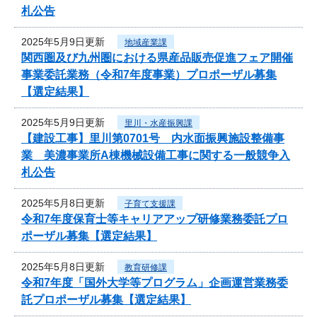
札公告
2025年5月9日更新
地域産業課
関西圏及び九州圏における県産品販売促進フェア開催
事業委託業務（令和7年度事業）プロポーザル募集
【選定結果】
2025年5月9日更新
里川・水産振興課
【建設工事】里川第0701号 内水面振興施設整備事
業 美濃事業所A棟機械設備工事に関する一般競争入
札公告
2025年5月8日更新
子育て支援課
令和7年度保育士等キャリアアップ研修業務委託プロ
ポーザル募集【選定結果】
2025年5月8日更新
教育研修課
令和7年度「国外大学等プログラム」企画運営業務委
託プロポーザル募集【選定結果】