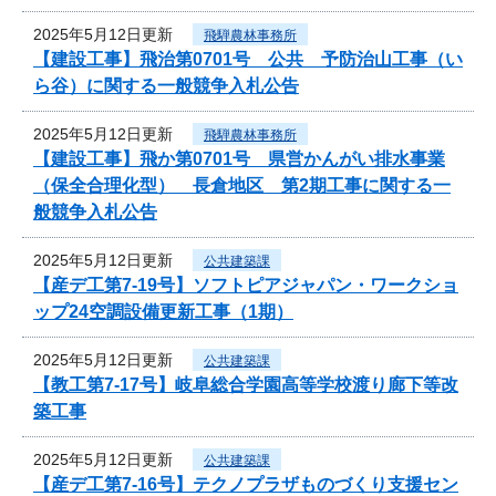
2025年5月12日更新
飛騨農林事務所
【建設工事】飛治第0701号 公共 予防治山工事（い
ら谷）に関する一般競争入札公告
2025年5月12日更新
飛騨農林事務所
【建設工事】飛か第0701号 県営かんがい排水事業
（保全合理化型） 長倉地区 第2期工事に関する一
般競争入札公告
2025年5月12日更新
公共建築課
【産デ工第7-19号】ソフトピアジャパン・ワークショ
ップ24空調設備更新工事（1期）
2025年5月12日更新
公共建築課
【教工第7-17号】岐阜総合学園高等学校渡り廊下等改
築工事
2025年5月12日更新
公共建築課
【産デ工第7-16号】テクノプラザものづくり支援セン