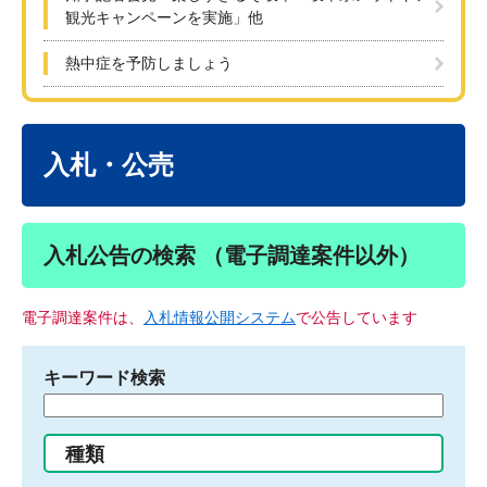
観光キャンペーンを実施」他
熱中症を予防しましょう
本
文
入札・公売
入札公告の検索 （電子調達案件以外）
電子調達案件は、
入札情報公開システム
で公告しています
キーワード検索
検
索
す
種類
る