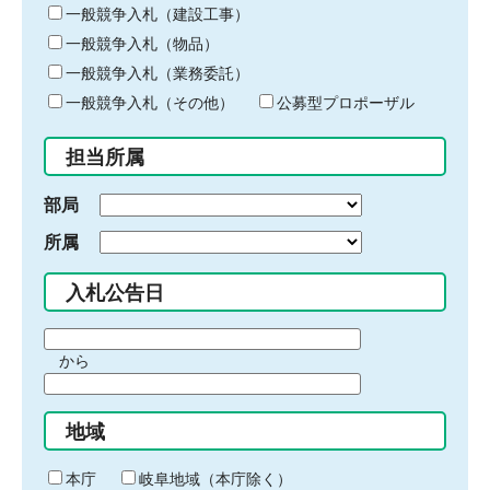
キ
一般競争入札（建設工事）
ー
一般競争入札（物品）
ワ
一般競争入札（業務委託）
ー
ド
一般競争入札（その他）
公募型プロポーザル
を
入
担当所属
力
部局
所属
入札公告日
期
から
間
期
の
間
始
地域
の
ま
終
り
わ
本庁
岐阜地域（本庁除く）