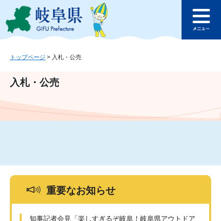
ペ
メ
このページの本文へ
ー
ニ
メ
ジ
ュ
ニ
の
ー
ュ
先
を
ー
頭
飛
トップページ
>
入札・公売
で
ば
す
し
入札・公売
。
て
本
文
へ
重要なお知らせ
知事記者会見「楽しすぎるぞ岐阜！岐阜県アウトドア