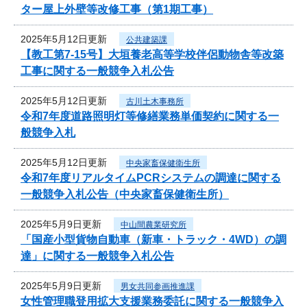
ター屋上外壁等改修工事（第1期工事）
2025年5月12日更新
公共建築課
【教工第7-15号】大垣養老高等学校伴侶動物舎等改築
工事に関する一般競争入札公告
2025年5月12日更新
古川土木事務所
令和7年度道路照明灯等修繕業務単価契約に関する一
般競争入札
2025年5月12日更新
中央家畜保健衛生所
令和7年度リアルタイムPCRシステムの調達に関する
一般競争入札公告（中央家畜保健衛生所）
2025年5月9日更新
中山間農業研究所
「国産小型貨物自動車（新車・トラック・4WD）の調
達」に関する一般競争入札公告
2025年5月9日更新
男女共同参画推進課
女性管理職登用拡大支援業務委託に関する一般競争入