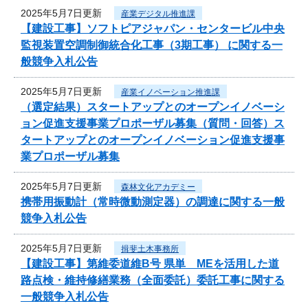
2025年5月7日更新
産業デジタル推進課
【建設工事】ソフトピアジャパン・センタービル中央
監視装置空調制御統合化工事（3期工事） に関する一
般競争入札公告
2025年5月7日更新
産業イノベーション推進課
（選定結果）スタートアップとのオープンイノベーシ
ョン促進支援事業プロポーザル募集（質問・回答）ス
タートアップとのオープンイノベーション促進支援事
業プロポーザル募集
2025年5月7日更新
森林文化アカデミー
携帯用振動計（常時微動測定器）の調達に関する一般
競争入札公告
2025年5月7日更新
揖斐土木事務所
【建設工事】第維委道維B号 県単 MEを活用した道
路点検・維持修繕業務（全面委託）委託工事に関する
一般競争入札公告