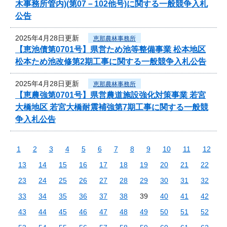
木事務所管内)(第07－102他号)に関する一般競争入札
公告
2025年4月28日更新
恵那農林事務所
【恵池債第0701号】県営ため池等整備事業 松本地区
松本ため池改修第2期工事に関する一般競争入札公告
2025年4月28日更新
恵那農林事務所
【恵農強第0701号】県営農道施設強化対策事業 若宮
大橋地区 若宮大橋耐震補強第7期工事に関する一般競
争入札公告
1
2
3
4
5
6
7
8
9
10
11
12
13
14
15
16
17
18
19
20
21
22
23
24
25
26
27
28
29
30
31
32
33
34
35
36
37
38
39
40
41
42
43
44
45
46
47
48
49
50
51
52