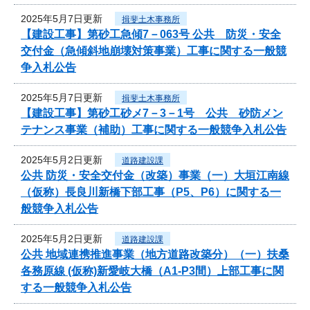
2025年5月7日更新
揖斐土木事務所
【建設工事】第砂工急傾7－063号 公共 防災・安全
交付金（急傾斜地崩壊対策事業）工事に関する一般競
争入札公告
2025年5月7日更新
揖斐土木事務所
【建設工事】第砂工砂メ7－3－1号 公共 砂防メン
テナンス事業（補助）工事に関する一般競争入札公告
2025年5月2日更新
道路建設課
公共 防災・安全交付金（改築）事業（一）大垣江南線
（仮称）長良川新橋下部工事（P5、P6）に関する一
般競争入札公告
2025年5月2日更新
道路建設課
公共 地域連携推進事業（地方道路改築分）（一）扶桑
各務原線 (仮称)新愛岐大橋（A1-P3間）上部工事に関
する一般競争入札公告