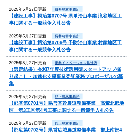
2025年5月27日更新
揖斐農林事務所
【建設工事】揖治第0707号 県単治山事業 滝谷地区工
事に関する一般競争入札公告
2025年5月27日更新
揖斐農林事務所
【建設工事】揖治第0706号 予防治山事業 村家地区工
事に関する一般競争入札公告
2025年5月27日更新
産業イノベーション推進課
（選定結果）令和7年度技術活用型スタートアップ掘
り起こし・加速化支援事業委託業務プロポーザルの募
集
2025年5月27日更新
郡上農林事務所
【郡基第0701号】県営基幹農道整備事業 高鷲北部地
区 第3工区第4号工事に関する一般競争入札公告
2025年5月27日更新
郡上農林事務所
【郡広第0702号】県営広域農道整備事業 郡上南部4