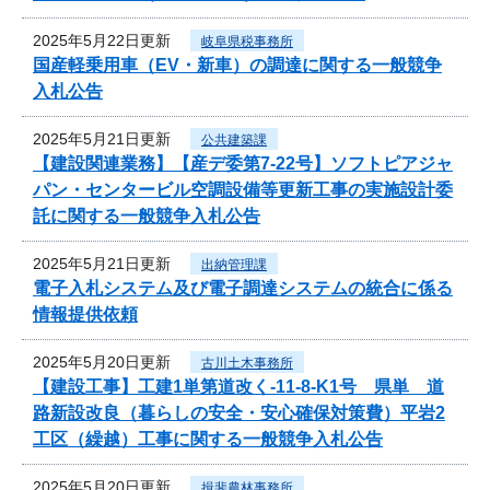
2025年5月22日更新
岐阜県税事務所
国産軽乗用車（EV・新車）の調達に関する一般競争
入札公告
2025年5月21日更新
公共建築課
【建設関連業務】【産デ委第7-22号】ソフトピアジャ
パン・センタービル空調設備等更新工事の実施設計委
託に関する一般競争入札公告
2025年5月21日更新
出納管理課
電子入札システム及び電子調達システムの統合に係る
情報提供依頼
2025年5月20日更新
古川土木事務所
【建設工事】工建1単第道改く-11-8-K1号 県単 道
路新設改良（暮らしの安全・安心確保対策費）平岩2
工区（繰越）工事に関する一般競争入札公告
2025年5月20日更新
揖斐農林事務所