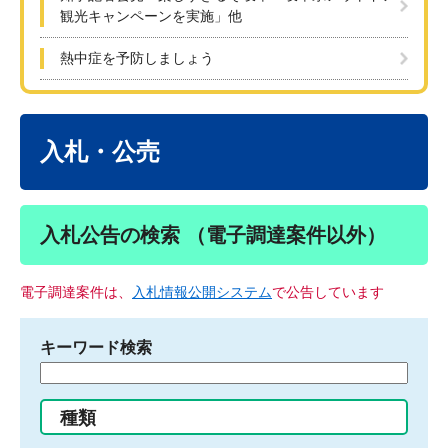
観光キャンペーンを実施」他
熱中症を予防しましょう
本
文
入札・公売
入札公告の検索 （電子調達案件以外）
電子調達案件は、
入札情報公開システム
で公告しています
キーワード検索
検
索
す
種類
る