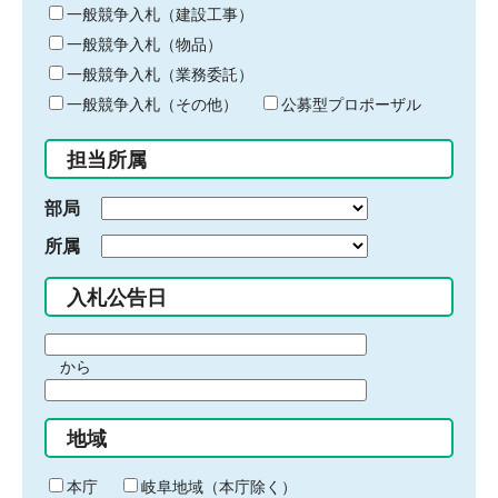
キ
一般競争入札（建設工事）
ー
一般競争入札（物品）
ワ
一般競争入札（業務委託）
ー
ド
一般競争入札（その他）
公募型プロポーザル
を
入
担当所属
力
部局
所属
入札公告日
期
から
間
期
の
間
始
地域
の
ま
終
り
わ
本庁
岐阜地域（本庁除く）