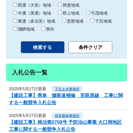
り
西濃（大垣）地域
揖斐地域
中濃（美濃）地域
郡上地域
可茂地域
東濃（多治見）地域
恵那地域
下呂地域
飛騨地域
県外
入札公告一覧
2025年5月27日更新
下呂土木事務所
【建設工事】県単 舗装道補修 宮萩原線 工事に関
する一般競争入札公告
2025年5月27日更新
揖斐農林事務所
【建設工事】揖治第0708号 予防治山事業 大口洞地区
工事に関する一般競争入札公告