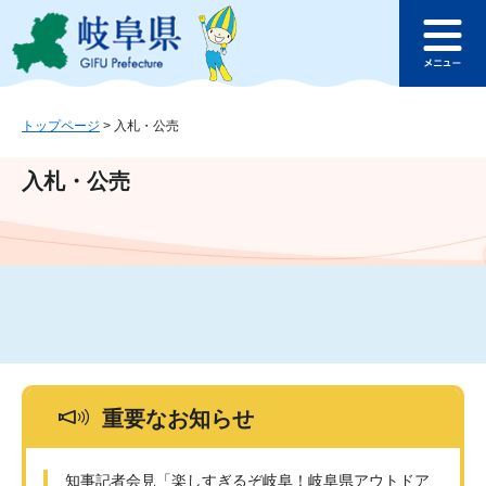
ペ
メ
このページの本文へ
ー
ニ
メ
ジ
ュ
ニ
の
ー
ュ
先
を
ー
頭
飛
トップページ
>
入札・公売
で
ば
す
し
入札・公売
。
て
本
文
へ
重要なお知らせ
知事記者会見「楽しすぎるぞ岐阜！岐阜県アウトドア