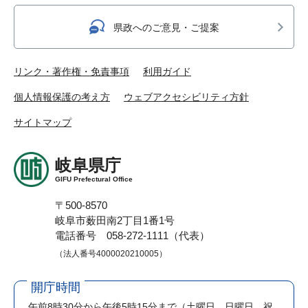
県政へのご意見・ご提案
リンク・著作権・免責事項
利用ガイド
個人情報保護の考え方
ウェブアクセシビリティ方針
サイトマップ
岐阜県庁
GIFU Prefectural Office
〒500-8570
岐阜市薮田南2丁目1番1号
電話番号 058-272-1111（代表）
（法人番号4000020210005）
開庁時間
午前8時30分から午後5時15分まで
（土曜日、日曜日、祝