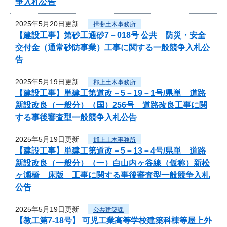
争入札公告
2025年5月20日更新
揖斐土木事務所
【建設工事】第砂工通砂7－018号 公共 防災・安全
交付金（通常砂防事業）工事に関する一般競争入札公
告
2025年5月19日更新
郡上土木事務所
【建設工事】単建工第道改－5－19－1号/県単 道路
新設改良（一般分）（国）256号 道路改良工事に関
する事後審査型一般競争入札公告
2025年5月19日更新
郡上土木事務所
【建設工事】単建工第道改－5－13－4号/県単 道路
新設改良（一般分）（一）白山内ヶ谷線（仮称）新松
ヶ瀬橋 床版 工事に関する事後審査型一般競争入札
公告
2025年5月19日更新
公共建築課
【教工第7-18号】 可児工業高等学校建築科棟等屋上外