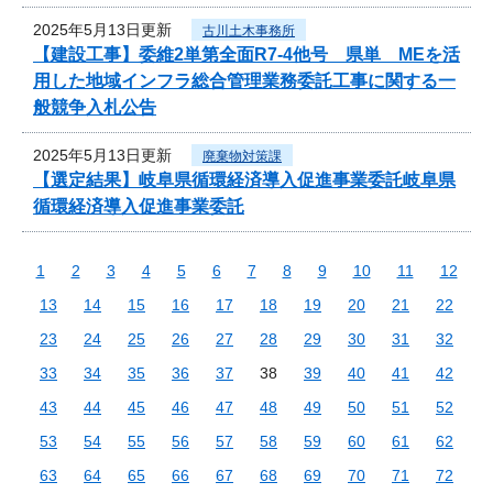
2025年5月13日更新
古川土木事務所
【建設工事】委維2単第全面R7-4他号 県単 MEを活
用した地域インフラ総合管理業務委託工事に関する一
般競争入札公告
2025年5月13日更新
廃棄物対策課
【選定結果】岐阜県循環経済導入促進事業委託岐阜県
循環経済導入促進事業委託
1
2
3
4
5
6
7
8
9
10
11
12
13
14
15
16
17
18
19
20
21
22
23
24
25
26
27
28
29
30
31
32
33
34
35
36
37
38
39
40
41
42
43
44
45
46
47
48
49
50
51
52
53
54
55
56
57
58
59
60
61
62
63
64
65
66
67
68
69
70
71
72