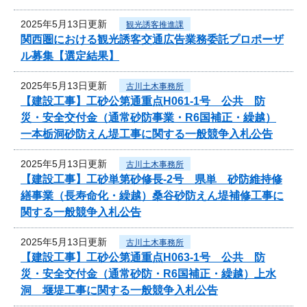
2025年5月13日更新
観光誘客推進課
関西圏における観光誘客交通広告業務委託プロポーザ
ル募集【選定結果】
2025年5月13日更新
古川土木事務所
【建設工事】工砂公第通重点H061-1号 公共 防
災・安全交付金（通常砂防事業・R6国補正・繰越）
一本栃洞砂防えん堤工事に関する一般競争入札公告
2025年5月13日更新
古川土木事務所
【建設工事】工砂単第砂修長‐2号 県単 砂防維持修
繕事業（長寿命化・繰越）桑谷砂防えん堤補修工事に
関する一般競争入札公告
2025年5月13日更新
古川土木事務所
【建設工事】工砂公第通重点H063-1号 公共 防
災・安全交付金（通常砂防・R6国補正・繰越）上水
洞 堰堤工事に関する一般競争入札公告