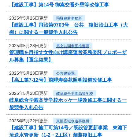
【建設工事】第14号 御嵩交番外壁等改修工事
2025年5月26日更新
飛騨農林事務所
【建設工事】飛治第0703号 公共 復旧治山工事（大
柳）に関する一般競争入札公告
2025年5月23日更新
男女共同参画推進課
管理職を目指す女性向け講座運営業務委託プロポーザ
ル募集【選定結果】
2025年5月23日更新
公共建築課
【高工第7-12号】飛騨寿楽苑照明設備改修工事
2025年5月23日更新
岐阜総合学園高等学校
岐阜総合学園高等学校ホッケー場改修工事に関する一
般競争入札公告
2025年5月22日更新
東部広域水道事務所
【建設工事】施工可第14号／既設管更新事業 東濃下
流送水管更新（1-2・2工区）舗装復旧工事