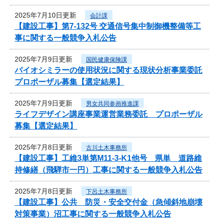
2025年7月10日更新
会計課
【建設工事】第7-132号 交通信号集中制御機整備等工
事に関する一般競争入札公告
2025年7月9日更新
国民健康保険課
バイオシミラーの使用状況に関する現状分析事業委託
プロポーザル募集【選定結果】
2025年7月9日更新
男女共同参画推進課
ライフデザイン講座事業運営業務委託 プロポーザル
募集【選定結果】
2025年7月8日更新
古川土木事務所
【建設工事】工維3単第M11-3-K1他号 県単 道路維
持修繕（飛騨市一円）工事に関する一般競争入札公告
2025年7月8日更新
下呂土木事務所
【建設工事】公共 防災・安全交付金（急傾斜地崩壊
対策事業）沼工事に関する一般競争入札公告