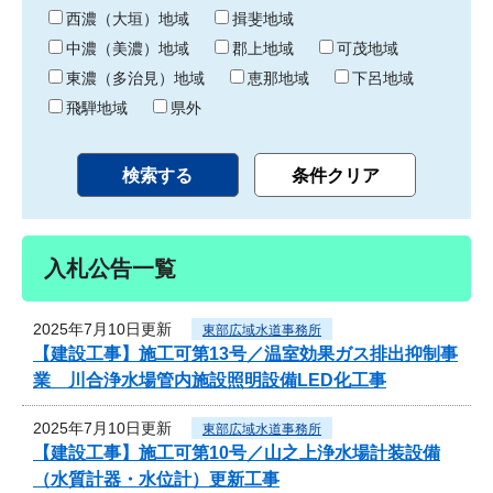
り
西濃（大垣）地域
揖斐地域
中濃（美濃）地域
郡上地域
可茂地域
東濃（多治見）地域
恵那地域
下呂地域
飛騨地域
県外
入札公告一覧
2025年7月10日更新
東部広域水道事務所
【建設工事】施工可第13号／温室効果ガス排出抑制事
業 川合浄水場管内施設照明設備LED化工事
2025年7月10日更新
東部広域水道事務所
【建設工事】施工可第10号／山之上浄水場計装設備
（水質計器・水位計）更新工事