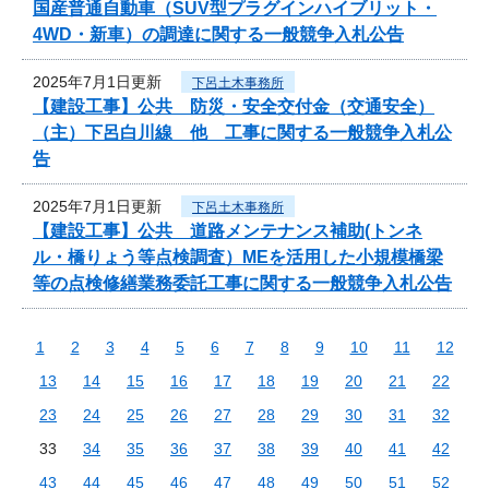
国産普通自動車（SUV型プラグインハイブリット・
4WD・新車）の調達に関する一般競争入札公告
2025年7月1日更新
下呂土木事務所
【建設工事】公共 防災・安全交付金（交通安全）
（主）下呂白川線 他 工事に関する一般競争入札公
告
2025年7月1日更新
下呂土木事務所
【建設工事】公共 道路メンテナンス補助(トンネ
ル・橋りょう等点検調査）MEを活用した小規模橋梁
等の点検修繕業務委託工事に関する一般競争入札公告
1
2
3
4
5
6
7
8
9
10
11
12
13
14
15
16
17
18
19
20
21
22
23
24
25
26
27
28
29
30
31
32
33
34
35
36
37
38
39
40
41
42
43
44
45
46
47
48
49
50
51
52