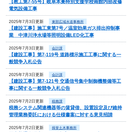
【教工第7-55号】岐阜本巣特別支援学校南館内部改修
電気設備工事
2025年7月3日更新
東部広域水道事務所
【建設工事】施工東第7号／温室効果ガス排出抑制事
業 中津川浄水場等照明設備LED化工事
2025年7月3日更新
会計課
【建設工事】第7-119号 道路標示施工工事に関する一
般競争入札公告
2025年7月3日更新
会計課
【建設工事】第7-121号 交通信号集中制御機整備等工
事に関する一般競争入札公告
2025年7月2日更新
税務課
税務システム関連機器等の賃貸借、設置設定及び維持
管理業務委託における仕様書案に対する意見招請
2025年7月2日更新
揖斐土木事務所