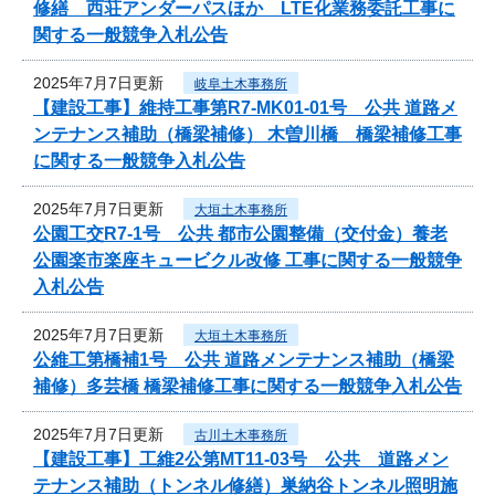
修繕 西荘アンダーパスほか LTE化業務委託工事に
関する一般競争入札公告
2025年7月7日更新
岐阜土木事務所
【建設工事】維持工事第R7-MK01-01号 公共 道路メ
ンテナンス補助（橋梁補修） 木曽川橋 橋梁補修工事
に関する一般競争入札公告
2025年7月7日更新
大垣土木事務所
公園工交R7-1号 公共 都市公園整備（交付金）養老
公園楽市楽座キュービクル改修 工事に関する一般競争
入札公告
2025年7月7日更新
大垣土木事務所
公維工第橋補1号 公共 道路メンテナンス補助（橋梁
補修）多芸橋 橋梁補修工事に関する一般競争入札公告
2025年7月7日更新
古川土木事務所
【建設工事】工維2公第MT11-03号 公共 道路メン
テナンス補助（トンネル修繕）巣納谷トンネル照明施