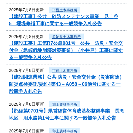
2025年7月8日更新
下呂土木事務所
【建設工事】公共 砂防メンテナンス事業 見上谷
5 堰堤修繕工事に関する一般競争入札公告
2025年7月8日更新
多治見土木事務所
【建設工事】工第R7公急081号 公共 防災・安全交
付金（急傾斜地崩壊対策事業）（小井戸）工事に関す
る一般競争入札公告
2025年7月8日更新
可茂土木事務所
【建設関連業務】公共 防災・安全交付金（災害防除）
防災点検委託/委維4第43－A058－06他号に関する一
般競争入札公告
2025年7月8日更新
郡上農林事務所
【郡経第0701号】県営経営体育成基盤整備事業 長滝
地区 用水路第1号工事に関する一般競争入札公告
2025年7月8日更新
郡上農林事務所