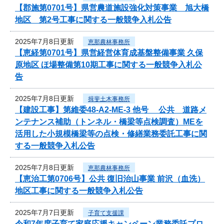
【郡施第0701号】県営農道施設強化対策事業 旭大橋
地区 第2号工事に関する一般競争入札公告
2025年7月8日更新
恵那農林事務所
【恵経第0701号】県営経営体育成基盤整備事業 久保
原地区 ほ場整備第10期工事に関する一般競争入札公
告
2025年7月8日更新
揖斐土木事務所
【建設工事】第維委48-A2-ME-3 他号 公共 道路メ
ンテナンス補助（トンネル・橋梁等点検調査）MEを
活用した小規模橋梁等の点検・修繕業務委託工事に関
する一般競争入札公告
2025年7月8日更新
恵那農林事務所
【恵治工第0706号】公共 復旧治山事業 前沢（血洗）
地区工事に関する一般競争入札公告
2025年7月7日更新
子育て支援課
令和7年度子育て家庭応援キャンペーン業務委託プロ