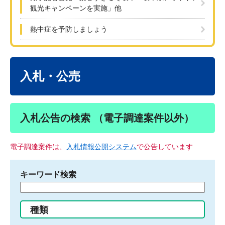
観光キャンペーンを実施」他
熱中症を予防しましょう
本
文
入札・公売
入札公告の検索 （電子調達案件以外）
電子調達案件は、
入札情報公開システム
で公告しています
キーワード検索
検
索
す
種類
る