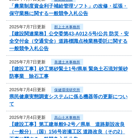
「農業制度資金利子補給管理ソフト」の改修・拡張・
保守業務に関する一般競争入札公告
2025年7月7日更新
郡上土木事務所
【建設関連業務】公交委第43-A012-5号/公共 防災・安
全交付金（交通安全）道路標識点検業務委託に関する
一般競争入札公告
2025年7月7日更新
美濃土木事務所
【建設工事】砂工第砂緊土1号/県単 緊急土石流対策砂
防事業 除石工事
2025年7月4日更新
保健環境研究所
県民健康実態調査システムに係る機器等の更新につい
て
2025年7月4日更新
高山土木事務所
【建設工事】第工建単般9-2号／県単 道路新設改良
（一般分）（国）156号岩瀬工区 道路改良（その2）