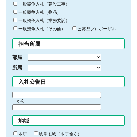
キ
一般競争入札（建設工事）
ー
一般競争入札（物品）
ワ
一般競争入札（業務委託）
ー
ド
一般競争入札（その他）
公募型プロポーザル
を
入
担当所属
力
部局
所属
入札公告日
期
から
間
期
の
間
始
地域
の
ま
終
り
わ
本庁
岐阜地域（本庁除く）