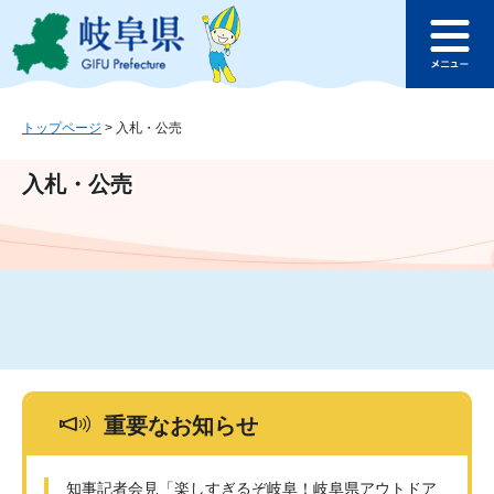
ペ
メ
このページの本文へ
ー
ニ
メ
ジ
ュ
ニ
の
ー
ュ
先
を
ー
頭
飛
トップページ
>
入札・公売
で
ば
す
し
入札・公売
。
て
本
文
へ
重要なお知らせ
知事記者会見「楽しすぎるぞ岐阜！岐阜県アウトドア