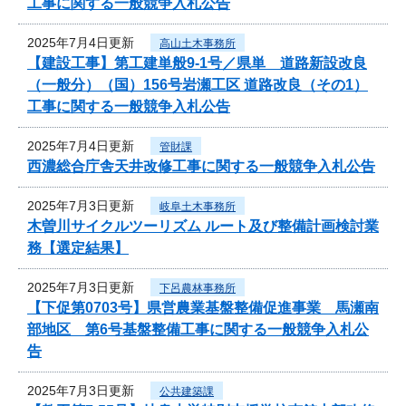
工事に関する一般競争入札公告
2025年7月4日更新
高山土木事務所
【建設工事】第工建単般9-1号／県単 道路新設改良
（一般分）（国）156号岩瀬工区 道路改良（その1）
工事に関する一般競争入札公告
2025年7月4日更新
管財課
西濃総合庁舎天井改修工事に関する一般競争入札公告
2025年7月3日更新
岐阜土木事務所
木曽川サイクルツーリズム ルート及び整備計画検討業
務【選定結果】
2025年7月3日更新
下呂農林事務所
【下促第0703号】県営農業基盤整備促進事業 馬瀬南
部地区 第6号基盤整備工事に関する一般競争入札公
告
2025年7月3日更新
公共建築課