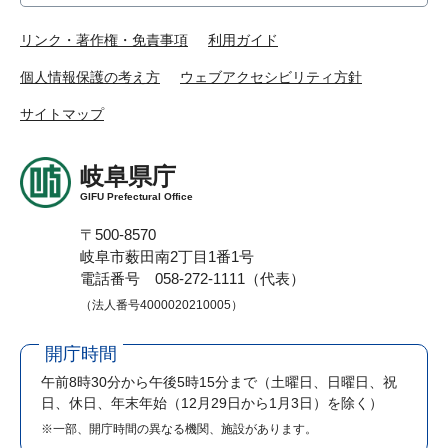
リンク・著作権・免責事項
利用ガイド
個人情報保護の考え方
ウェブアクセシビリティ方針
サイトマップ
岐阜県庁
GIFU Prefectural Office
〒500-8570
岐阜市薮田南2丁目1番1号
電話番号 058-272-1111（代表）
（法人番号4000020210005）
開庁時間
午前8時30分から午後5時15分まで
（土曜日、日曜日、祝
日、休日、年末年始（12月29日から1月3日）を除く）
※一部、開庁時間の異なる機関、施設があります。