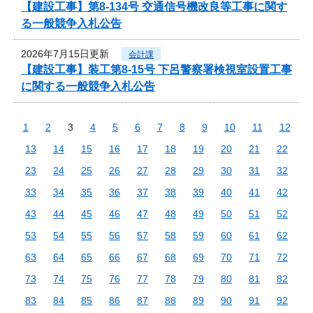
【建設工事】第8-134号 交通信号機改良等工事に関す
る一般競争入札公告
2026年7月15日更新
会計課
【建設工事】装工第8-15号 下呂警察署検視室設置工事
に関する一般競争入札公告
1
2
3
4
5
6
7
8
9
10
11
12
13
14
15
16
17
18
19
20
21
22
23
24
25
26
27
28
29
30
31
32
33
34
35
36
37
38
39
40
41
42
43
44
45
46
47
48
49
50
51
52
53
54
55
56
57
58
59
60
61
62
63
64
65
66
67
68
69
70
71
72
73
74
75
76
77
78
79
80
81
82
83
84
85
86
87
88
89
90
91
92