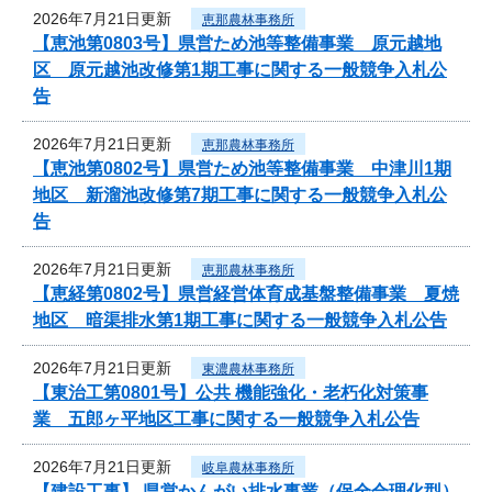
2026年7月21日更新
恵那農林事務所
【恵池第0803号】県営ため池等整備事業 原元越地
区 原元越池改修第1期工事に関する一般競争入札公
告
2026年7月21日更新
恵那農林事務所
【恵池第0802号】県営ため池等整備事業 中津川1期
地区 新溜池改修第7期工事に関する一般競争入札公
告
2026年7月21日更新
恵那農林事務所
【恵経第0802号】県営経営体育成基盤整備事業 夏焼
地区 暗渠排水第1期工事に関する一般競争入札公告
2026年7月21日更新
東濃農林事務所
【東治工第0801号】公共 機能強化・老朽化対策事
業 五郎ヶ平地区工事に関する一般競争入札公告
2026年7月21日更新
岐阜農林事務所
【建設工事】 県営かんがい排水事業（保全合理化型）