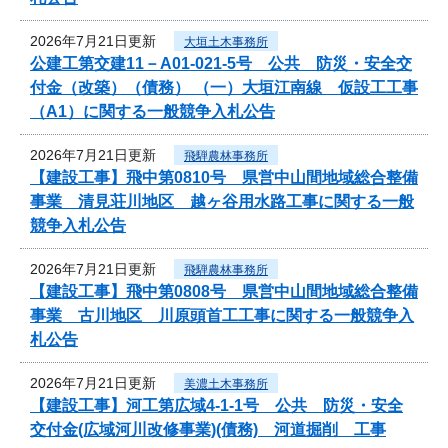
2026年7月21日更新
大垣土木事務所
公建工第交建11－A01-021-5号 公共 防災・安全交
付金（改築）（債務） （一）大垣江南線 仮設工工事
（A1）に関する一般競争入札公告
2026年7月21日更新
飛騨農林事務所
【建設工事】飛中第0810号 県営中山間地域総合整備
事業 清見荘川地区 越ヶ谷用水路工事に関する一般
競争入札公告
2026年7月21日更新
飛騨農林事務所
【建設工事】飛中第0808号 県営中山間地域総合整備
事業 古川地区 川原頭首工工事に関する一般競争入
札公告
2026年7月21日更新
美濃土木事務所
【建設工事】河工第広域4-1-1号 公共 防災・安全
交付金(広域河川改修事業)(債務) 河道掘削 工事