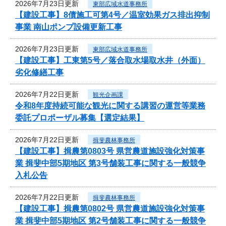
2026年7月23日更新
東部広域水道事務所
【建設工事】8債施工可第4号／温室効果ガス排出抑制
事業 南山ポンプ設備更新工事
2026年7月23日更新
東部広域水道事務所
【建設工事】工東第5号／落合取水場取水井（外面）
劣化修繕工事
2026年7月22日更新
観光企画課
令和8年度持続可能な観光に関する講習の運営等業務
委託プロポーザル募集【選定結果】
2026年7月22日更新
揖斐農林事務所
【建設工事】揖農第0803号 県営農道施設強化対策事
業 揖斐中部5期地区 第3号舗装工事に関する一般競争
入札公告
2026年7月22日更新
揖斐農林事務所
【建設工事】揖農第0802号 県営農道施設強化対策事
業 揖斐中部5期地区 第2号舗装工事に関する一般競争