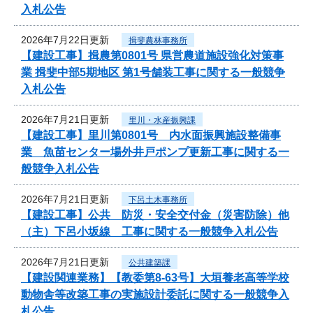
入札公告
2026年7月22日更新
揖斐農林事務所
【建設工事】揖農第0801号 県営農道施設強化対策事
業 揖斐中部5期地区 第1号舗装工事に関する一般競争
入札公告
2026年7月21日更新
里川・水産振興課
【建設工事】里川第0801号 内水面振興施設整備事
業 魚苗センター場外井戸ポンプ更新工事に関する一
般競争入札公告
2026年7月21日更新
下呂土木事務所
【建設工事】公共 防災・安全交付金（災害防除）他
（主）下呂小坂線 工事に関する一般競争入札公告
2026年7月21日更新
公共建築課
【建設関連業務】【教委第8-63号】大垣養老高等学校
動物舎等改築工事の実施設計委託に関する一般競争入
札公告