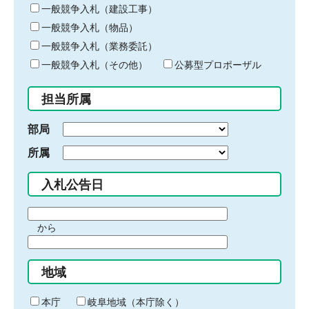
キ
一般競争入札（建設工事）
ー
一般競争入札（物品）
ワ
一般競争入札（業務委託）
ー
ド
一般競争入札（その他）
公募型プロポーザル
を
入
担当所属
力
部局
所属
入札公告日
期
から
間
期
の
間
始
地域
の
ま
終
り
わ
本庁
岐阜地域（本庁除く）