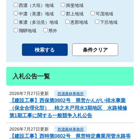
り
西濃（大垣）地域
揖斐地域
中濃（美濃）地域
郡上地域
可茂地域
東濃（多治見）地域
恵那地域
下呂地域
飛騨地域
県外
入札公告一覧
2026年7月27日更新
西濃農林事務所
【建設工事】西保第0802号 県営かんがい排水事業
（保全合理化型） 柿之木戸用水3期地区 水路補修
第1期工事に関する一般競争入札公告
2026年7月27日更新
西濃農林事務所
【建設工事】西特第0802号 県営特定農業用管水路等