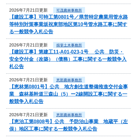
2026年7月21日更新
可茂農林事務所
【建設工事】可特工第0801号／県営特定農業用管水路
等特別対策事業坂祝東部地区第10号管水路工事に関す
る一般競争入札公告
2026年7月21日更新
揖斐土木事務所
【建設工事】第建工11-A01-023-1号 公共 防災・
安全交付金（改築）（債務）工事に関する一般競争入
札公告
2026年7月21日更新
恵那農林事務所
【恵林第0801号】公共 地方創生道整備推進交付金事
業 森林基幹道三森山（5）ー2線開設工事に関する一
般競争入札公告
2026年7月21日更新
恵那農林事務所
【恵治工第0808号】公共 予防治山事業 地蔵平（左
俣）地区工事に関する一般競争入札公告