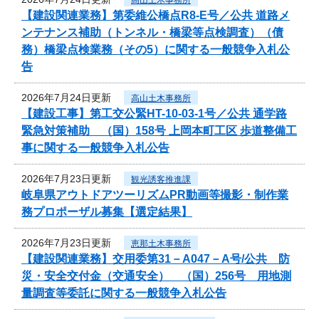
【建設関連業務】第委維公橋点R8-E号／公共 道路メ
ンテナンス補助（トンネル・橋梁等点検調査）（債
務）橋梁点検業務（その5）に関する一般競争入札公
告
2026年7月24日更新
高山土木事務所
【建設工事】第工交公緊HT-10-03-1号／公共 通学路
緊急対策補助 （国）158号 上岡本町工区 歩道整備工
事に関する一般競争入札公告
2026年7月23日更新
観光誘客推進課
岐阜県アウトドアツーリズムPR動画等撮影・制作業
務プロポーザル募集【選定結果】
2026年7月23日更新
恵那土木事務所
【建設関連業務】交用委第31－A047－A号/公共 防
災・安全交付金（交通安全） （国）256号 用地測
量調査等委託に関する一般競争入札公告