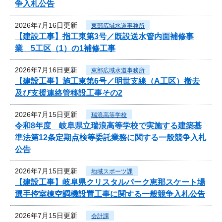
争入札公告
2026年7月16日更新
東部広域水道事務所
【建設工事】指工東第3号／既設送水管内面補修事
業 5工区（1）の1補修工事
2026年7月16日更新
東部広域水道事務所
【建設工事】施工東第6号／明世支線（A工区）撤去
及び支援連絡管移設工事その2
2026年7月15日更新
瑞浪高等学校
令和8年度 岐阜県立瑞浪高等学校で実施する建築基
準法第12条定期点検等委託業務に関する一般競争入札
公告
2026年7月15日更新
地域スポーツ課
【建設工事】岐阜県クリスタルパーク恵那スケート場
選手控室棟空調機設置工事に関する一般競争入札公告
2026年7月15日更新
会計課