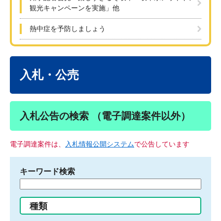
観光キャンペーンを実施」他
熱中症を予防しましょう
本
文
入札・公売
入札公告の検索 （電子調達案件以外）
電子調達案件は、
入札情報公開システム
で公告しています
キーワード検索
検
索
す
種類
る