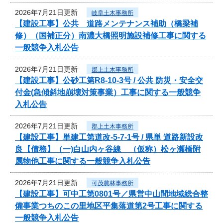
2026年7月21日更新
岐阜土木事務所
【建設工事】公共 道路メンテナンス補助（橋梁補
修）（国補正分）南濃大橋照明施設補修工事に関する
一般競争入札公告
2026年7月21日更新
郡上土木事務所
【建設工事】公砂工第R8-10-3号 / 公共 防災・安全交
付金(急傾斜地崩壊対策事業）工事に関する一般競争
入札公告
2026年7月21日更新
郡上土木事務所
【建設工事】単建工第道改-5-7-1号 / 県単 道路新設改
良【債務】（一)白山内ヶ谷線 （仮称）松ヶ瀬橋附
属物他工事に関する一般競争入札公告
2026年7月21日更新
可茂農林事務所
【建設工事】可中工第0801号／県営中山間地域総合整
備事業つちのこの里地区平集落道第2号工事に関する
一般競争入札公告