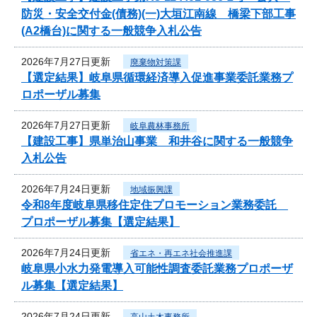
防災・安全交付金(債務)(一)大垣江南線 橋梁下部工事
(A2橋台)に関する一般競争入札公告
2026年7月27日更新
廃棄物対策課
【選定結果】岐阜県循環経済導入促進事業委託業務プ
ロポーザル募集
2026年7月27日更新
岐阜農林事務所
【建設工事】県単治山事業 和井谷に関する一般競争
入札公告
2026年7月24日更新
地域振興課
令和8年度岐阜県移住定住プロモーション業務委託
プロポーザル募集【選定結果】
2026年7月24日更新
省エネ・再エネ社会推進課
岐阜県小水力発電導入可能性調査委託業務プロポーザ
ル募集【選定結果】
2026年7月24日更新
高山土木事務所