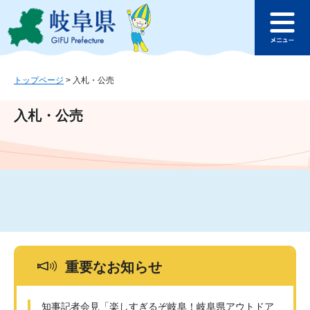
ペ
メ
このページの本文へ
ー
ニ
メ
ジ
ュ
ニ
の
ー
ュ
先
を
ー
頭
飛
トップページ
>
入札・公売
で
ば
す
し
入札・公売
。
て
本
文
へ
重要なお知らせ
知事記者会見「楽しすぎるぞ岐阜！岐阜県アウトドア