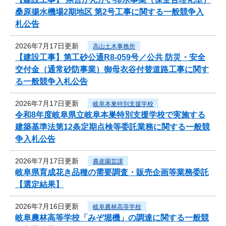
桑原揚水機場2期地区 第2号工事に関する一般競争入
札公告
2026年7月17日更新
高山土木事務所
【建設工事】第工砂公通R8-059号／公共 防災・安全
交付金（通常砂防事業）御母衣谷付替道路工事に関す
る一般競争入札公告
2026年7月17日更新
岐阜本巣特別支援学校
令和8年度岐阜県立岐阜本巣特別支援学校で実施する
建築基準法第12条定期点検等委託業務に関する一般競
争入札公告
2026年7月17日更新
農産園芸課
岐阜県育成花き品種の需要調査・販売企画等業務委託
【選定結果】
2026年7月16日更新
岐阜農林高等学校
岐阜農林高等学校「みぞ堀機」の調達に関する一般競