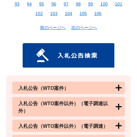
93
94
95
96
97
98
99
100
101
102
103
104
105
106
前のページへ
次のページへ
入札公告（WTO案件）
入札公告（WTO案件以外）（電子調達以
外）
入札公告（WTO案件以外）（電子調達）