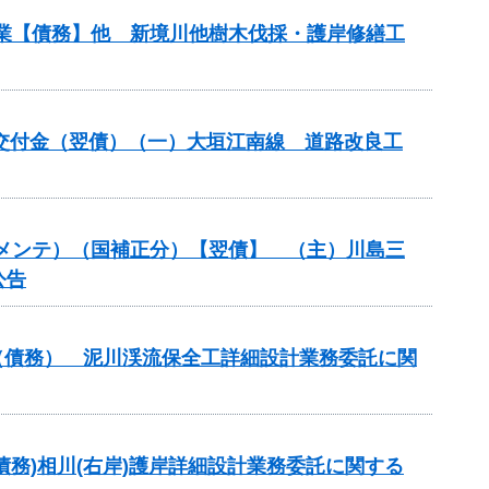
事業【債務】他 新境川他樹木伐採・護岸修繕工
安全交付金（翌債）（一）大垣江南線 道路改良工
道路メンテ）（国補正分）【翌債】 （主）川島三
公告
事業（債務） 泥川渓流保全工詳細設計業務委託に関
(債務)相川(右岸)護岸詳細設計業務委託に関する