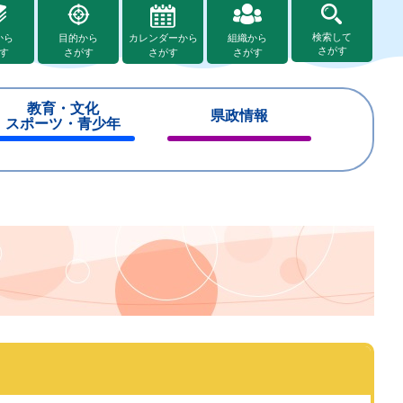
検索して
から
目的から
カレンダーから
組織から
さがす
す
さがす
さがす
さがす
教育・文化
県政情報
スポーツ・青少年
閉
閉
じ
じ
る
る