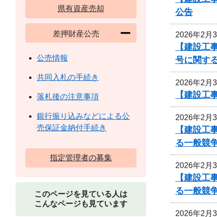
県有資産売却
公告
差押財産公売
2026年2月
【建設工事
公売情報
号に関す
共同入札の手続き
2026年2月
【建設工事
落札後の注意事項
銀行振り込みなどによる公
2026年2月
売保証金納付手続き
【建設工事
る一般競
指定管理者の募集
2026年2月
【建設工事
る一般競
このページを見ている人は
こんなページも見ています
2026年2月