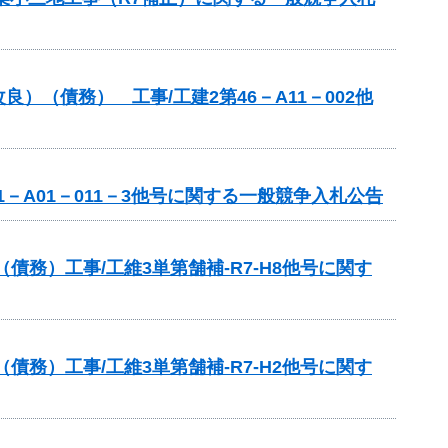
（債務） 工事/工建2第46－A11－002他
－A01－011－3他号に関する一般競争入札公告
務）工事/工維3単第舗補-R7-H8他号に関す
務）工事/工維3単第舗補-R7-H2他号に関す