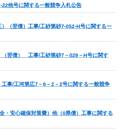
7-22他号に関する一般競争入札公告
翌債）工事/工砂第砂7-052-H号に関する一
翌債） 工事/工砂第砂7－029－H号に関す
事/工河第広7－6－2－2号に関する一般競争
全・安心確保対策費）他（0県債）工事に関する