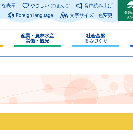
このページの本文へ
がな表示
やさしい にほんご
音声読み上げ
分類
Foreign language
文字サイズ・色変更
さが
産業・農林水産
社会基盤
労働・観光
まちづくり
閉
閉
じ
じ
る
る