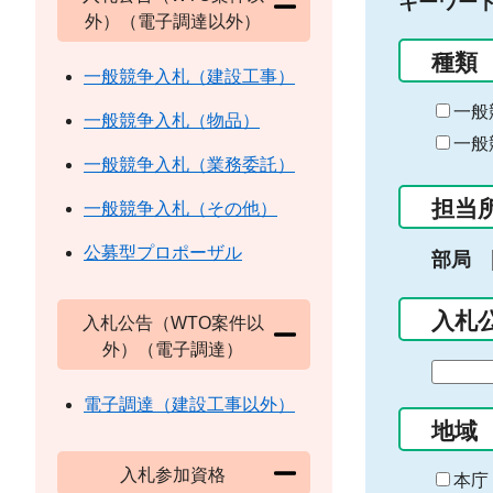
キーワー
外）（電子調達以外）
種類
一般競争入札（建設工事）
一般
一般競争入札（物品）
一般
一般競争入札（業務委託）
担当
一般競争入札（その他）
公募型プロポーザル
部局
入札
入札公告（WTO案件以
外）（電子調達）
期
間
電子調達（建設工事以外）
の
地域
始
入札参加資格
ま
本庁