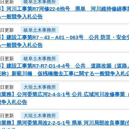
2日更新
岐阜土木事務所
】河川工事第R7河修22-6他号 県単 河川維持修繕
る一般競争入札公告
2日更新
岐阜土木事務所
】建設工事第R7－43－A01－063号 公共 防災・
る一般競争入札公告
2日更新
岐阜土木事務所
】建設工事第R7-R7-D1-4-4号 公共 道路改築（
仮称）新藍川橋 仮桟橋撤去工事に関する一般競争入札
2日更新
大垣土木事務所
業務】公河委第広河2-4-S-1号 公共 広域河川改修
競争入札公告
2日更新
大垣土木事務所
業務】県河委第局改2-2-S-1号 県単 河川局部改良事業