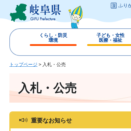
ペ
メ
ふり
ー
ニ
ジ
ュ
の
ー
先
を
くらし・防災
子ども・女性
頭
飛
環境
医療・福祉
で
ば
閉
閉
す
し
じ
じ
。
て
る
る
トップページ
>
入札・公売
本
文
へ
入札・公売
重要なお知らせ