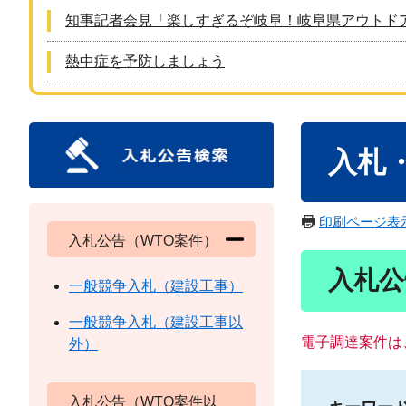
知事記者会見「楽しすぎるぞ岐阜！岐阜県アウトド
熱中症を予防しましょう
本
入札
文
印刷ページ表
入札公告（WTO案件）
入札公
一般競争入札（建設工事）
一般競争入札（建設工事以
電子調達案件は
外）
入札公告（WTO案件以