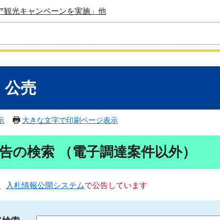
ア観光キャンペーンを実施」他
・公売
示
大きな文字で印刷ページ表示
告の検索 （電子調達案件以外）
、
入札情報公開システム
で公告しています