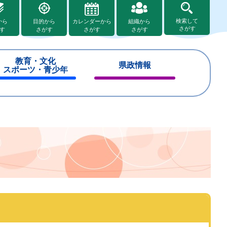
検索して
から
目的から
カレンダーから
組織から
さがす
す
さがす
さがす
さがす
教育・文化
県政情報
スポーツ・青少年
閉
閉
じ
じ
る
る