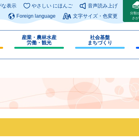
このページの本文へ
がな表示
やさしい にほんご
音声読み上げ
分類
Foreign language
文字サイズ・色変更
さが
産業・農林水産
社会基盤
労働・観光
まちづくり
閉
閉
じ
じ
る
る