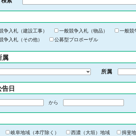
ド検索
検
索
す
る
キ
競争入札（建設工事）
一般競争入札（物品）
一般競
ー
競争入札（その他）
公募型プロポーザル
ワ
ー
所属
ド
を
所属
入
力
公告日
から
期
間
の
終
わ
岐阜地域（本庁除く）
西濃（大垣）地域
揖斐