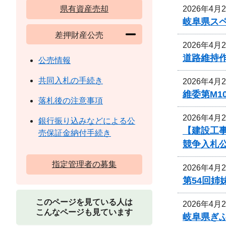
2026年4月
県有資産売却
岐阜県ス
差押財産公売
2026年4月
道路維持
公売情報
共同入札の手続き
2026年4月
維委第M1
落札後の注意事項
2026年4月
銀行振り込みなどによる公
【建設工
売保証金納付手続き
競争入札
指定管理者の募集
2026年4月
第54回
このページを見ている人は
2026年4月
こんなページも見ています
岐阜県ぎ