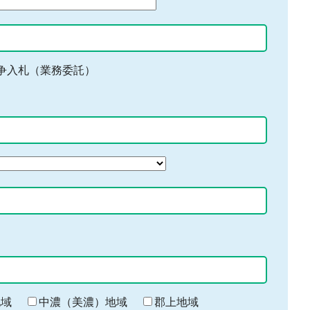
争入札（業務委託）
地域
中濃（美濃）地域
郡上地域