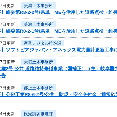
27日更新
美濃土木事務所
】維委第R8-2-2号/県単 MEを活用した道路点検・
27日更新
美濃土木事務所
】維委第R8-2-1号/県単 MEを活用した道路点検・
27日更新
産業デジタル推進課
事】ソフトピアジャパン・アネックス電力量計更新工事
27日更新
大垣土木事務所
維2号 公共 道路維持修繕事業（国補正）（主）岐阜垂
公告
27日更新
郡上土木事務所
】公砂工第R8-6-2号/公共 防災・安全交付金（通
24日更新
観光誘客推進課