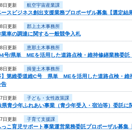
28日更新
航空宇宙産業課
ペースビジネス創出支援業務プロポーザル募集【選定結
28日更新
郡上土木事務所
作業車の調達に関する一般競争入札
28日更新
恵那土木事務所
04号/県単 MEを活用した道路点検・維持修繕業務委
28日更新
揖斐土木事務所
事】第維委道維C号 県単 MEを活用した道路点検・維
公告
27日更新
子ども・女性政策課
姉妹県青少年ふれあい事業（青少年受入・宿泊等）委託に
27日更新
子育て支援課
ふっこ育児サポート事業運営業務委託プロポーザル募集