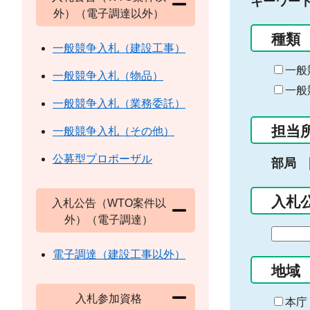
キーワー
外）（電子調達以外）
種類
一般競争入札（建設工事）
一般
一般競争入札（物品）
一般
一般競争入札（業務委託）
担当
一般競争入札（その他）
公募型プロポーザル
部局
入札
入札公告（WTO案件以
外）（電子調達）
期
間
電子調達（建設工事以外）
の
地域
始
入札参加資格
ま
本庁