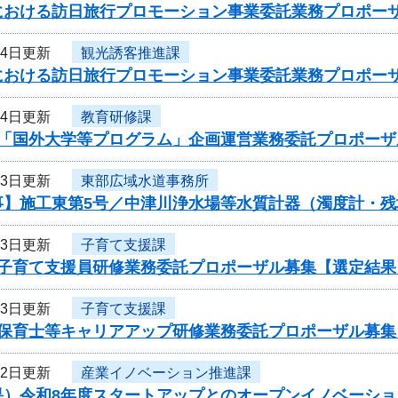
における訪日旅行プロモーション事業委託業務プロポー
24日更新
観光誘客推進課
における訪日旅行プロモーション事業委託業務プロポー
24日更新
教育研修課
度「国外大学等プログラム」企画運営業務委託プロポーザ
23日更新
東部広域水道事務所
事】施工東第5号／中津川浄水場等水質計器（濁度計・残
23日更新
子育て支援課
度子育て支援員研修業務委託プロポーザル募集【選定結果
23日更新
子育て支援課
度保育士等キャリアアップ研修業務委託プロポーザル募集
22日更新
産業イノベーション推進課
果）令和8年度スタートアップとのオープンイノベーシ