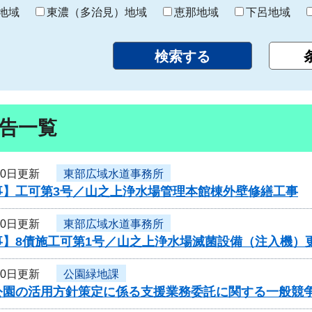
り
地域
東濃（多治見）地域
恵那地域
下呂地域
告一覧
30日更新
東部広域水道事務所
事】工可第3号／山之上浄水場管理本館棟外壁修繕工事
30日更新
東部広域水道事務所
事】8債施工可第1号／山之上浄水場滅菌設備（注入機）
30日更新
公園緑地課
公園の活用方針策定に係る支援業務委託に関する一般競