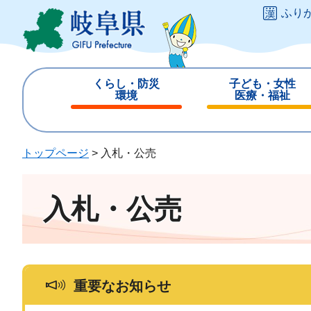
ペ
メ
ふり
ー
ニ
ジ
ュ
の
ー
先
を
くらし・防災
子ども・女性
頭
飛
環境
医療・福祉
で
ば
閉
閉
す
し
じ
じ
。
て
る
る
トップページ
>
入札・公売
本
文
へ
入札・公売
重要なお知らせ