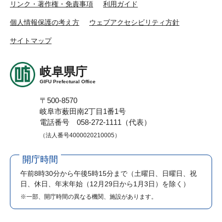
リンク・著作権・免責事項
利用ガイド
個人情報保護の考え方
ウェブアクセシビリティ方針
サイトマップ
岐阜県庁
GIFU Prefectural Office
〒500-8570
岐阜市薮田南2丁目1番1号
電話番号 058-272-1111（代表）
（法人番号4000020210005）
開庁時間
午前8時30分から午後5時15分まで
（土曜日、日曜日、祝
日、休日、年末年始（12月29日から1月3日）を除く）
※一部、開庁時間の異なる機関、施設があります。