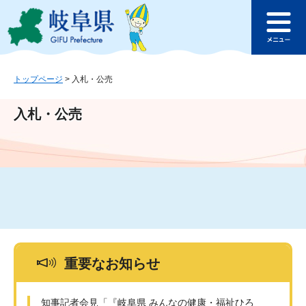
ペ
メ
このページの本文へ
ー
ニ
メ
ジ
ュ
ニ
の
ー
ュ
先
を
ー
頭
飛
トップページ
>
入札・公売
で
ば
す
し
入札・公売
。
て
本
文
へ
重要なお知らせ
知事記者会見「『岐阜県 みんなの健康・福祉ひろ