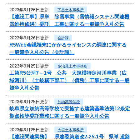
2023年9月26日更新
下呂土木事務所
【建設工事】県単 除雪事業（雪情報システム関連機
器維持修繕）委託 工事に関する一般競争入札公告
2023年9月26日更新
会計課
R5Web会議端末にかかるライセンスの調達に関する
一般競争入札公告（会計課）
2023年9月25日更新
多治見土木事務所
工第R5公河7－1号 公共 大規模特定河川事業（広
域河川）（土岐橋下部工）（債務）工事に関する一般
競争入札公告
2023年9月25日更新
加納高等学校
岐阜県立加納高等学校で実施する建築基準法第12条定
期点検等委託業務に関する一般競争入札公告
2023年9月25日更新
大垣土木事務所
【建設関連業務】 県建委第道改2-25-1号 県単 道路