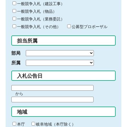
キ
一般競争入札（建設工事）
ー
一般競争入札（物品）
ワ
一般競争入札（業務委託）
ー
ド
一般競争入札（その他）
公募型プロポーザル
を
入
担当所属
力
部局
所属
入札公告日
期
から
間
期
の
間
始
地域
の
ま
終
り
わ
本庁
岐阜地域（本庁除く）