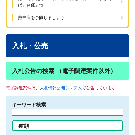
ば』開催」他
熱中症を予防しましょう
本
文
入札・公売
入札公告の検索 （電子調達案件以外）
電子調達案件は、
入札情報公開システム
で公告しています
キーワード検索
検
索
す
種類
る