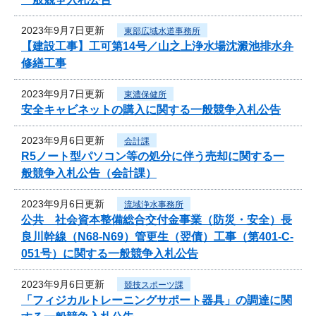
2023年9月7日更新
東部広域水道事務所
【建設工事】工可第14号／山之上浄水場沈澱池排水弁
修繕工事
2023年9月7日更新
東濃保健所
安全キャビネットの購入に関する一般競争入札公告
2023年9月6日更新
会計課
R5ノート型パソコン等の処分に伴う売却に関する一
般競争入札公告（会計課）
2023年9月6日更新
流域浄水事務所
公共 社会資本整備総合交付金事業（防災・安全）長
良川幹線（N68-N69）管更生（翌債）工事（第401-C-
051号）に関する一般競争入札公告
2023年9月6日更新
競技スポーツ課
「フィジカルトレーニングサポート器具」の調達に関