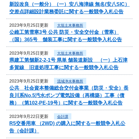
新設改良（一般分）（一）安八海津線 無名(安八SIC）
交差点詳細設計業務委託に関する一般競争入札公告
2023年9月25日更新
大垣土木事務所
公維工第雪寒3号 公共 防災・安全交付金（雪寒）
（国）365号 舗装工事に関する一般競争入札公告
2023年9月25日更新
大垣土木事務所
県建工第舗新2-2-1号 県単 舗装道新設 （一）上石津
多賀線 旧道処理工事に関する一般競争入札公告
2023年9月25日更新
流域浄水事務所
公共 社会資本整備総合交付金事業（防災・安全）長
良川系No.5汚水ポンプ電気設備（再構築）工事（債
務）（第102-PE-19号）に関する一般競争入札公告
2023年9月22日更新
会計課
R5交番用車 （2WD) の購入に関する一般競争入札公
告（会計課）