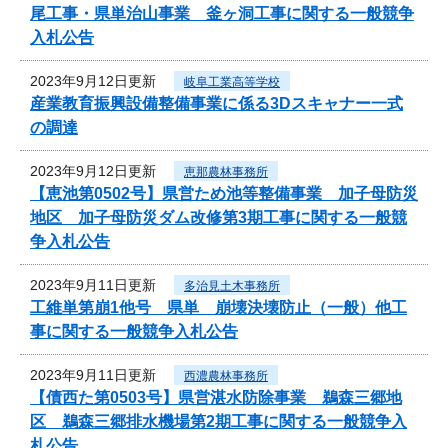
尾工事・県単治山事業 釜ヶ洞工事に関する一般競争
入札公告
2023年9月12日更新
岐阜工業高等学校
産業教育振興設備整備事業に係る3Dスキャナー一式
の調達
2023年9月12日更新
恵那農林事務所
【恵池第0502号】県営ため池等整備事業 加子母防災
地区 加子母防災ダム改修第3期工事に関する一般競
争入札公告
2023年9月11日更新
多治見土木事務所
工維単第崩1他号 県単 崩壊決壊防止（一般）他工
事に関する一般競争入札公告
2023年9月11日更新
西濃農林事務所
【債西た第0503号】県営湛水防除事業 鵜森三郷地
区 鵜森三郷排水機場第2期工事に関する一般競争入
札公告