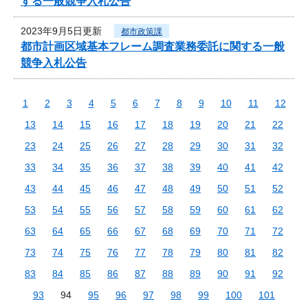
する一般競争入札公告
2023年9月5日更新
都市政策課
都市計画区域基本フレーム調査業務委託に関する一般
競争入札公告
1
2
3
4
5
6
7
8
9
10
11
12
13
14
15
16
17
18
19
20
21
22
23
24
25
26
27
28
29
30
31
32
33
34
35
36
37
38
39
40
41
42
43
44
45
46
47
48
49
50
51
52
53
54
55
56
57
58
59
60
61
62
63
64
65
66
67
68
69
70
71
72
73
74
75
76
77
78
79
80
81
82
83
84
85
86
87
88
89
90
91
92
93
94
95
96
97
98
99
100
101