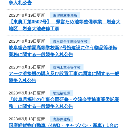
争入札公告
2023年9月19日更新
東濃農林事務所
【東農工第0502号】 県営ため池等整備事業 岩倉大
地区 岩倉大池改修工事
2023年9月19日更新
岐阜総合学園高等学校
岐阜総合学園高等学校新2号館建設に伴う物品等移転
業務に関する一般競争入札公告
2023年9月15日更新
岐南工業高等学校
アーク溶接機の購入及び設置工事の調達に関する一般
競争入札公告
2023年9月14日更新
地域福祉課
「岐阜県福祉の仕事合同研修・交流会実施事業委託業
務」に関する一般競争入札公告
2023年9月13日更新
恵那保健所
国産軽貨物自動車（4WD・キャブバン・新車）1台の