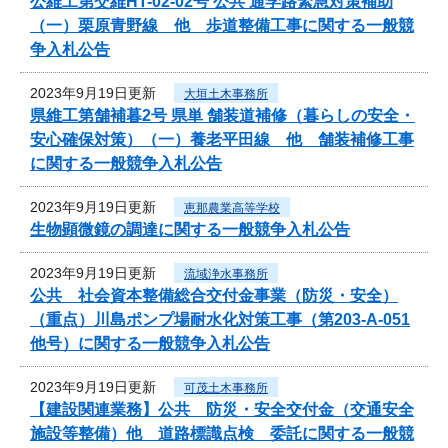
公維工第交維HT-02-02号 公共 通学路緊急対策補助
（一）栗原青野線 他 歩道整備工事に関する一般競
争入札公告
2023年9月19日更新
大垣土木事務所
県維工第舗補暮2号 県単 舗装道補修（暮らしの安全・
安心確保対策）（一）養老平田線 他 舗装補修工事
に関する一般競争入札公告
2023年9月19日更新
恵那農業高等学校
生物顕微鏡の調達に関する一般競争入札公告
2023年9月19日更新
流域浄水事務所
公共 社会資本整備総合交付金事業（防災・安全）
（重点）川島ポンプ場耐水化対策工事（第203-A-051
他号）に関する一般競争入札公告
2023年9月19日更新
可茂土木事務所
【建設関連業務】公共 防災・安全交付金（交通安全
施設等整備）他 道路標識点検 委託に関する一般競