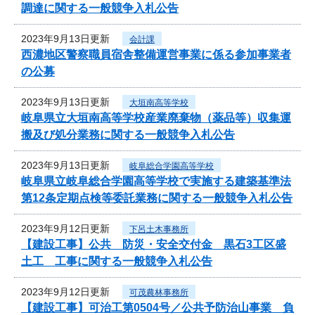
調達に関する一般競争入札公告
2023年9月13日更新
会計課
西濃地区警察職員宿舎整備運営事業に係る参加事業者
の公募
2023年9月13日更新
大垣南高等学校
岐阜県立大垣南高等学校産業廃棄物（薬品等）収集運
搬及び処分業務に関する一般競争入札公告
2023年9月13日更新
岐阜総合学園高等学校
岐阜県立岐阜総合学園高等学校で実施する建築基準法
第12条定期点検等委託業務に関する一般競争入札公告
2023年9月12日更新
下呂土木事務所
【建設工事】公共 防災・安全交付金 黒石3工区盛
土工 工事に関する一般競争入札公告
2023年9月12日更新
可茂農林事務所
【建設工事】可治工第0504号／公共予防治山事業 負