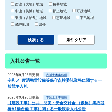
り
西濃（大垣）地域
揖斐地域
中濃（美濃）地域
郡上地域
可茂地域
東濃（多治見）地域
恵那地域
下呂地域
飛騨地域
県外
入札公告一覧
2023年9月26日更新
古川土木事務所
令和5年度消融雪設備等保守点検委託業務に関する一
般競争入札
2023年9月26日更新
下呂土木事務所
【建設工事】公共 防災・安全交付金 （仮称）黒石谷
橋A1橋台他 工事に関する一般競争入札公告