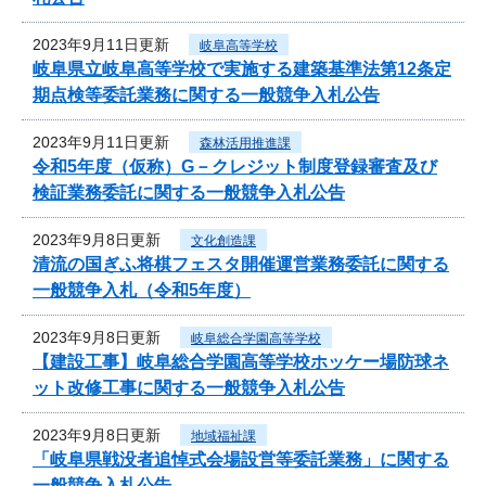
2023年9月11日更新
岐阜高等学校
岐阜県立岐阜高等学校で実施する建築基準法第12条定
期点検等委託業務に関する一般競争入札公告
2023年9月11日更新
森林活用推進課
令和5年度（仮称）G－クレジット制度登録審査及び
検証業務委託に関する一般競争入札公告
2023年9月8日更新
文化創造課
清流の国ぎふ将棋フェスタ開催運営業務委託に関する
一般競争入札（令和5年度）
2023年9月8日更新
岐阜総合学園高等学校
【建設工事】岐阜総合学園高等学校ホッケー場防球ネ
ット改修工事に関する一般競争入札公告
2023年9月8日更新
地域福祉課
「岐阜県戦没者追悼式会場設営等委託業務」に関する
一般競争入札公告