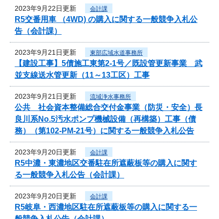
2023年9月22日更新
会計課
R5交番用車 （4WD) の購入に関する一般競争入札公
告（会計課）
2023年9月21日更新
東部広域水道事務所
【建設工事】5債施工東第2-1号／既設管更新事業 武
並支線送水管更新（11～13工区）工事
2023年9月21日更新
流域浄水事務所
公共 社会資本整備総合交付金事業（防災・安全）長
良川系No.5汚水ポンプ機械設備（再構築）工事（債
務）（第102-PM-21号）に関する一般競争入札公告
2023年9月20日更新
会計課
R5中濃・東濃地区交番駐在所遮蔽板等の購入に関す
る一般競争入札公告（会計課）
2023年9月20日更新
会計課
R5岐阜・西濃地区駐在所遮蔽板等の購入に関する一
般競争入札公告（会計課）