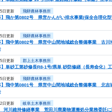
25日更新
飛騨農林事務所
】飛か第0802号 県営かんがい排水事業(保全合理化
25日更新
飛騨農林事務所
事】飛中第0802号 県営中山間地域総合整備事業 古
告
25日更新
郡上土木事務所
】単砂工第砂修長R8-1号/県単 砂防修繕（長寿命化
25日更新
飛騨農林事務所
事】飛中第0801号 県営中山間地域総合整備事業 北
告
22日更新
岐阜土木事務所
度 河川維持修繕事業 荒田川廃棄物運搬処分業務委託