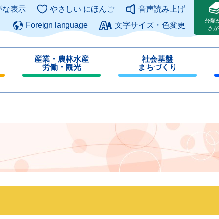
このページの本文へ
がな表示
やさしい にほんご
音声読み上げ
分類
Foreign language
文字サイズ・色変更
さが
産業・農林水産
社会基盤
労働・観光
まちづくり
閉
閉
じ
じ
る
る