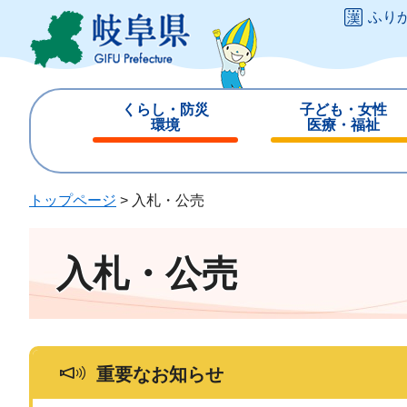
ペ
メ
ふり
ー
ニ
ジ
ュ
の
ー
先
を
くらし・防災
子ども・女性
頭
飛
環境
医療・福祉
で
ば
閉
閉
す
し
じ
じ
。
て
る
る
トップページ
>
入札・公売
本
文
へ
入札・公売
重要なお知らせ