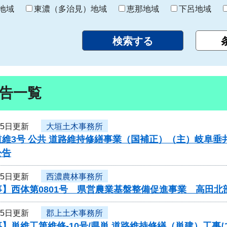
り
地域
東濃（多治見）地域
恵那地域
下呂地域
告一覧
25日更新
大垣土木事務所
維3号 公共 道路維持修繕事業（国補正）（主）岐阜垂
公告
25日更新
西濃農林事務所
事】西体第0801号 県営農業基盤整備促進事業 高田
25日更新
郡上土木事務所
】単維工第維修-10号/県単 道路維持修繕（単建）工