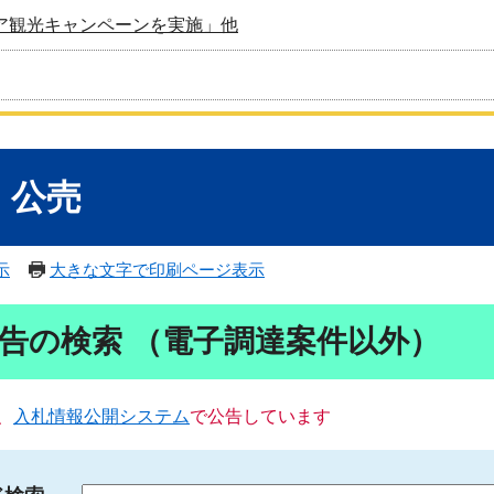
ア観光キャンペーンを実施」他
・公売
示
大きな文字で印刷ページ表示
告の検索 （電子調達案件以外）
、
入札情報公開システム
で公告しています