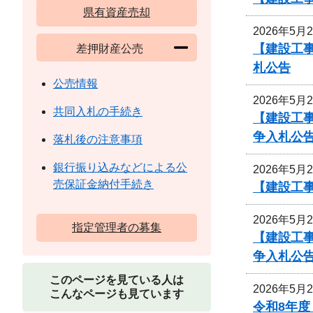
県有資産売却
2026年5月
【建設工事
差押財産公売
札公告
公売情報
2026年5月
共同入札の手続き
【建設工
争入札公
落札後の注意事項
銀行振り込みなどによる公
2026年5月
売保証金納付手続き
【建設工事
2026年5月
指定管理者の募集
【建設工
争入札公
このページを見ている人は
2026年5月
こんなページも見ています
令和8年