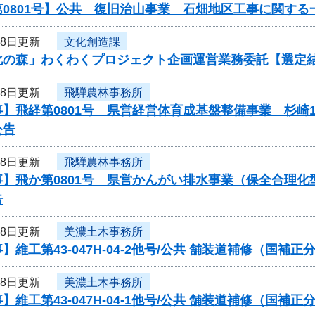
0801号】公共 復旧治山事業 石畑地区工事に関する
18日更新
文化創造課
化の森」わくわくプロジェクト企画運営業務委託【選定
18日更新
飛騨農林事務所
】飛経第0801号 県営経営体育成基盤整備事業 杉崎
公告
18日更新
飛騨農林事務所
事】飛か第0801号 県営かんがい排水事業（保全合理
告
18日更新
美濃土木事務所
】維工第43-047H-04-2他号/公共 舗装道補修（国
18日更新
美濃土木事務所
】維工第43-047H-04-1他号/公共 舗装道補修（国