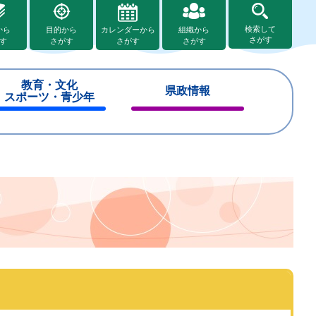
検索して
から
目的から
カレンダーから
組織から
さがす
す
さがす
さがす
さがす
教育・文化
県政情報
スポーツ・青少年
閉
閉
じ
じ
る
る