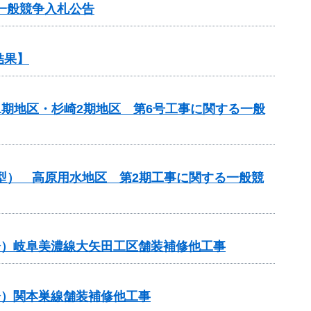
一般競争入札公告
結果】
1期地区・杉崎2期地区 第6号工事に関する一般
化型） 高原用水地区 第2期工事に関する一般競
補正分）岐阜美濃線大矢田工区舗装補修他工事
補正分）関本巣線舗装補修他工事