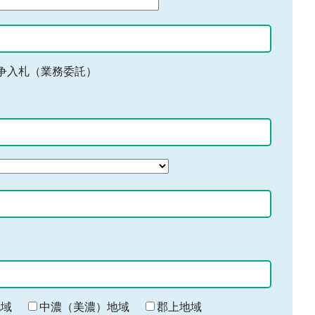
争入札（業務委託）
地域
中濃（美濃）地域
郡上地域