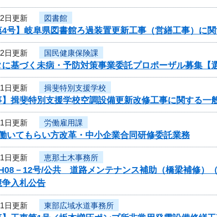
22日更新
図書館
第4号】岐阜県図書館ろ過装置更新工事（営繕工事）に関
22日更新
国民健康保険課
タに基づく未病・予防対策事業委託プロポーザル募集【
21日更新
揖斐特別支援学校
事】揖斐特別支援学校空調設備更新改修工事に関する一
21日更新
労働雇用課
度働いてもらい方改革・中小企業合同研修委託業務
21日更新
恵那土木事務所
H08－12号/公共 道路メンテナンス補助（橋梁補修）
競争入札公告
21日更新
東部広域水道事務所