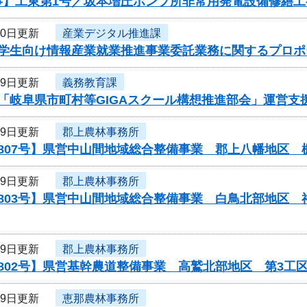
事】工東第1号／坂本増圧ポンプ所非常用発電設備修繕工
20日更新
産業デジタル推進課
度学生向け情報産業就業推進事業委託業務に関するプロポ
19日更新
義務教育課
度「岐阜県市町村等GIGAスクール構想推進部会」運営
19日更新
郡上農林事務所
0807号】県営中山間地域総合整備事業 郡上八幡地区
19日更新
郡上農林事務所
0803号】県営中山間地域総合整備事業 白鳥北部地区
19日更新
郡上農林事務所
802号】県営基幹農道整備事業 高鷲北部地区 第3工
19日更新
恵那農林事務所