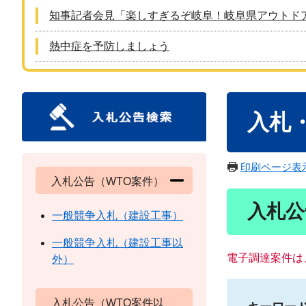
知事記者会見「楽しすぎるぞ岐阜！岐阜県アウトド
熱中症を予防しましょう
本
入札
文
印刷ページ表
入札公告（WTO案件）
入札公
一般競争入札（建設工事）
一般競争入札（建設工事以
電子調達案件は
外）
入札公告（WTO案件以