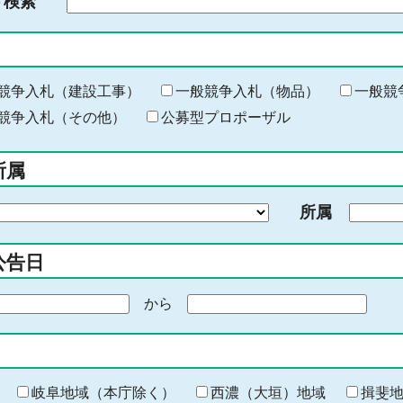
ド検索
検
索
す
る
キ
競争入札（建設工事）
一般競争入札（物品）
一般競
ー
競争入札（その他）
公募型プロポーザル
ワ
ー
所属
ド
を
所属
入
力
公告日
から
期
間
の
終
わ
岐阜地域（本庁除く）
西濃（大垣）地域
揖斐