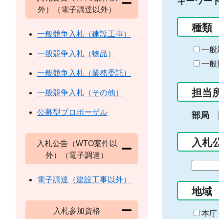
キーワー
外）（電子調達以外）
種類
一般競争入札（建設工事）
一般
一般競争入札（物品）
一般
一般競争入札（業務委託）
担当
一般競争入札（その他）
公募型プロポーザル
部局
入札
入札公告（WTO案件以
外）（電子調達）
期
間
電子調達（建設工事以外）
の
地域
始
入札参加資格
ま
本庁