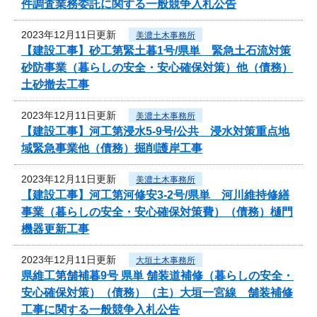
件調査業務委託に関する一般競争入札公告
2023年12月11日更新
美濃土木事務所
【建設工事】砂工第緊土暮1号/県単 緊急土石流対策
砂防事業（暮らしの安全・安心確保対策）他（債務）
土砂撤去工事
2023年12月11日更新
美濃土木事務所
【建設工事】河工第浸水5-9号/公共 浸水対策重点地
域緊急事業他（債務）掘削護岸工事
2023年12月11日更新
美濃土木事務所
【建設工事】河工第河修安3-2号/県単 河川維持修繕
事業（暮らしの安全・安心確保対策費）（債務）樋門
機器更新工事
2023年12月11日更新
大垣土木事務所
県維工第舗補暮9号 県単 舗装道補修（暮らしの安全・
安心確保対策）（債務）（主）大垣一宮線 舗装補修
工事に関する一般競争入札公告