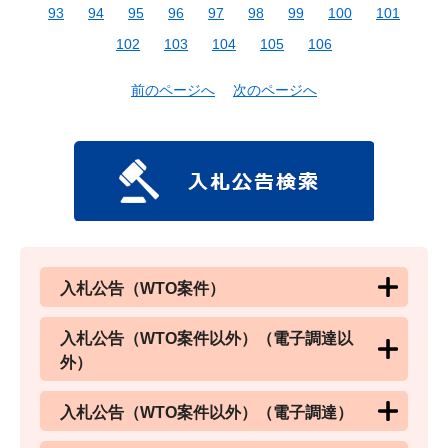
93
94
95
96
97
98
99
100
101
102
103
104
105
106
前のページへ
次のページへ
入札公告（WTO案件）
入札公告（WTO案件以外）（電子調達以
外）
入札公告（WTO案件以外）（電子調達）