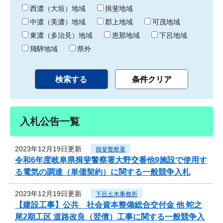
り
西濃（大垣）地域
揖斐地域
中濃（美濃）地域
郡上地域
可茂地域
東濃（多治見）地域
恵那地域
下呂地域
飛騨地域
県外
入札公告一覧
2023年12月19日更新
揖斐警察署
令和6年度岐阜県揖斐警察署大野交番他9施設で使用す
る電気の調達（単価契約）に関する一般競争入札
2023年12月19日更新
下呂土木事務所
【建設工事】公共 社会資本整備総合交付金 他 蛇之
尾2期工区 道路改良（翌債）工事に関する一般競争入