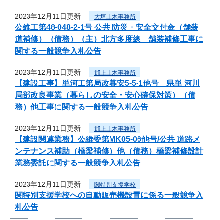
2023年12月11日更新
大垣土木事務所
公維工第48-048-2-1号 公共 防災・安全交付金（舗装
道補修）（債務）（主）北方多度線 舗装補修工事に
関する一般競争入札公告
2023年12月11日更新
郡上土木事務所
【建設工事】単河工第局改暮安5-5-1他号 県単 河川
局部改良事業（暮らしの安全・安心確保対策）（債
務）他工事に関する一般競争入札公告
2023年12月11日更新
郡上土木事務所
【建設関連業務】公維委第MK05-06他号/公共 道路メ
ンテナンス補助（橋梁補修）他（債務）橋梁補修設計
業務委託に関する一般競争入札公告
2023年12月11日更新
関特別支援学校
関特別支援学校への自動販売機設置に係る一般競争入
札公告