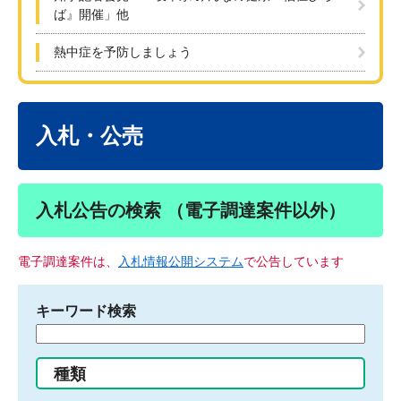
ば』開催」他
熱中症を予防しましょう
本
文
入札・公売
入札公告の検索 （電子調達案件以外）
電子調達案件は、
入札情報公開システム
で公告しています
キーワード検索
検
索
す
種類
る