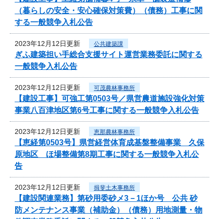
（暮らしの安全・安心確保対策費）（債務）工事に関
する一般競争入札公告
2023年12月12日更新
公共建築課
ぎふ建築担い手総合支援サイト運営業務委託に関する
一般競争入札公告
2023年12月12日更新
可茂農林事務所
【建設工事】可強工第0503号／県営農道施設強化対策
事業八百津地区第6号工事に関する一般競争入札公告
2023年12月12日更新
恵那農林事務所
【恵経第0503号】県営経営体育成基盤整備事業 久保
原地区 ほ場整備第8期工事に関する一般競争入札公
告
2023年12月12日更新
揖斐土木事務所
【建設関連業務】第砂用委砂メ3－1ほか号 公共 砂
防メンテナンス事業（補助金）（債務）用地測量・物