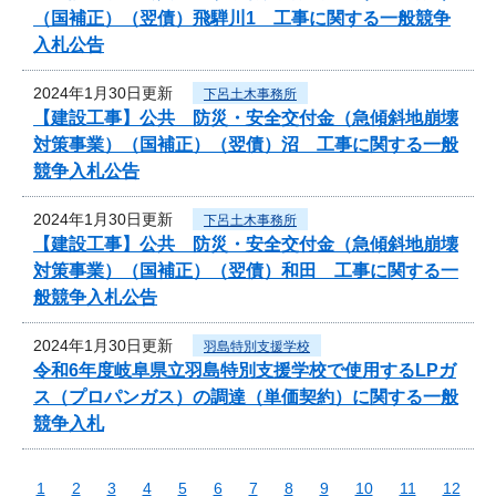
（国補正）（翌債）飛騨川1 工事に関する一般競争
入札公告
2024年1月30日更新
下呂土木事務所
【建設工事】公共 防災・安全交付金（急傾斜地崩壊
対策事業）（国補正）（翌債）沼 工事に関する一般
競争入札公告
2024年1月30日更新
下呂土木事務所
【建設工事】公共 防災・安全交付金（急傾斜地崩壊
対策事業）（国補正）（翌債）和田 工事に関する一
般競争入札公告
2024年1月30日更新
羽島特別支援学校
令和6年度岐阜県立羽島特別支援学校で使用するLPガ
ス（プロパンガス）の調達（単価契約）に関する一般
競争入札
1
2
3
4
5
6
7
8
9
10
11
12