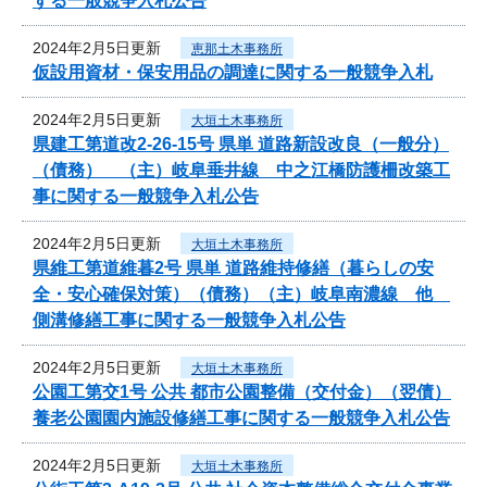
する一般競争入札公告
2024年2月5日更新
恵那土木事務所
仮設用資材・保安用品の調達に関する一般競争入札
2024年2月5日更新
大垣土木事務所
県建工第道改2-26-15号 県単 道路新設改良（一般分）
（債務） （主）岐阜垂井線 中之江橋防護柵改築工
事に関する一般競争入札公告
2024年2月5日更新
大垣土木事務所
県維工第道維暮2号 県単 道路維持修繕（暮らしの安
全・安心確保対策）（債務）（主）岐阜南濃線 他
側溝修繕工事に関する一般競争入札公告
2024年2月5日更新
大垣土木事務所
公園工第交1号 公共 都市公園整備（交付金）（翌債）
養老公園園内施設修繕工事に関する一般競争入札公告
2024年2月5日更新
大垣土木事務所