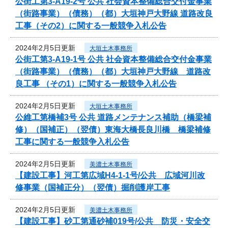
公街工第3-A19-2号 公共 社会資本整備総合交付金事業
（街路事業）（債務）（都）大垣神戸大野線 道路改良
工事（その2）に関する一般競争入札公告
2024年2月5日更新
大垣土木事務所
公街工第3-A19-1号 公共 社会資本整備総合交付金事業
（街路事業）（債務）（都）大垣神戸大野線 道路改
良工事 （その1）に関する一般競争入札公告
2024年2月5日更新
大垣土木事務所
公維工第橋補3号 公共 道路メンテナンス補助（橋梁補
修）（国補正）（翌債）東海大橋長良川橋 橋梁補修
工事に関する一般競争入札公告
2024年2月5日更新
美濃土木事務所
【建設工事】河工第広域H4-1-1号/公共 広域河川改
修事業（国補正分）（翌債）掘削護岸工事
2024年2月5日更新
美濃土木事務所
【建設工事】砂工第通砂補019号/公共 防災・安全交