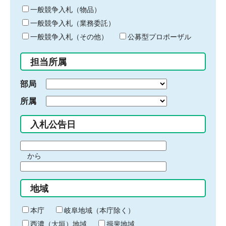
ー
一般競争入札（物品）
ワ
一般競争入札（業務委託）
ー
ド
一般競争入札（その他）
公募型プロポーザル
を
入
担当所属
力
部局
所属
入札公告日
期
から
間
期
の
間
始
地域
の
ま
終
り
わ
本庁
岐阜地域（本庁除く）
り
西濃（大垣）地域
揖斐地域