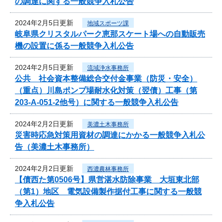
の調達に関する一般競争入札公告
2024年2月5日更新
地域スポーツ課
岐阜県クリスタルパーク恵那スケート場への自動販売
機の設置に係る一般競争入札公告
2024年2月5日更新
流域浄水事務所
公共 社会資本整備総合交付金事業（防災・安全）
（重点）川島ポンプ場耐水化対策（翌債）工事（第
203-A-051-2他号）に関する一般競争入札公告
2024年2月2日更新
美濃土木事務所
災害時応急対策用資材の調達にかかる一般競争入札公
告（美濃土木事務所）
2024年2月2日更新
西濃農林事務所
【債西た第0506号】県営湛水防除事業 大垣東北部
（第1）地区 電気設備製作据付工事に関する一般競
争入札公告