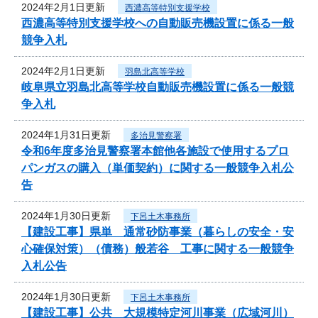
2024年2月1日更新
西濃高等特別支援学校
西濃高等特別支援学校への自動販売機設置に係る一般
競争入札
2024年2月1日更新
羽島北高等学校
岐阜県立羽島北高等学校自動販売機設置に係る一般競
争入札
2024年1月31日更新
多治見警察署
令和6年度多治見警察署本館他各施設で使用するプロ
パンガスの購入（単価契約）に関する一般競争入札公
告
2024年1月30日更新
下呂土木事務所
【建設工事】県単 通常砂防事業（暮らしの安全・安
心確保対策）（債務）般若谷 工事に関する一般競争
入札公告
2024年1月30日更新
下呂土木事務所
【建設工事】公共 大規模特定河川事業（広域河川）