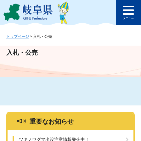
ペ
メ
このページの本文へ
ー
ニ
メ
ジ
ュ
ニ
の
ー
ュ
先
を
ー
頭
飛
トップページ
>
入札・公売
で
ば
す
し
入札・公売
。
て
本
文
へ
重要なお知らせ
ツキノワグマ出没注意情報発令中！