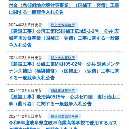
付金（急傾斜地崩壊対策事業）（国補正・翌債）工事
に関する一般競争入札公告
2024年2月5日更新
郡上土木事務所
【建設工事】公河工第R5国補正広域5-1-2号 公共 広
域河川改修事業（国補正・翌債）工事に関する一般競
争入札公告
2024年2月5日更新
郡上土木事務所
【建設工事】公維工第MKH05-02号 公共 道路メンテ
ナンス補助（橋梁補修）（国補正）（翌債）工事に関
する一般競争入札公告
2024年2月5日更新
飛騨農林事務所
【建設工事】飛治第0515号 公共ゼロ国 復旧治山工
事（曲り谷）に関する一般競争入札公告
2024年2月5日更新
岐阜商業高等学校
令和6年度岐阜県立岐阜商業高等学校で使用するガス