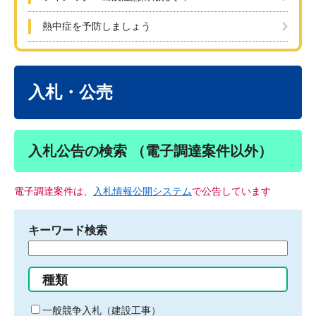
熱中症を予防しましょう
本
文
入札・公売
入札公告の検索 （電子調達案件以外）
電子調達案件は、
入札情報公開システム
で公告しています
キーワード検索
検
索
す
種類
る
キ
一般競争入札（建設工事）