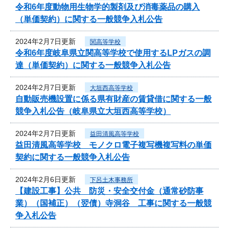
令和6年度動物用生物学的製剤及び消毒薬品の購入
（単価契約）に関する一般競争入札公告
2024年2月7日更新
関高等学校
令和6年度岐阜県立関高等学校で使用するLPガスの調
達（単価契約）に関する一般競争入札公告
2024年2月7日更新
大垣西高等学校
自動販売機設置に係る県有財産の賃貸借に関する一般
競争入札公告（岐阜県立大垣西高等学校）
2024年2月7日更新
益田清風高等学校
益田清風高等学校 モノクロ電子複写機複写料の単価
契約に関する一般競争入札公告
2024年2月6日更新
下呂土木事務所
【建設工事】公共 防災・安全交付金（通常砂防事
業）（国補正）（翌債）寺洞谷 工事に関する一般競
争入札公告