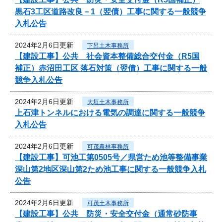
黒石3工区道路改良－1（翌債）工事に関する一般競争
入札公告
2024年2月6日更新
下呂土木事務所
【建設工事】公共 社会資本整備総合交付金（R5国
補正）赤沼田工区 落石対策（翌債）工事に関する一般
競争入札公告
2024年2月6日更新
大垣土木事務所
上石津トンネルにおける電気の調達に関する一般競争
入札公告
2024年2月6日更新
可茂農林事務所
【建設工事】可池工第0505号／県営ため池等整備事業
深山第2地区深山第2ため池工事に関する一般競争入札
公告
2024年2月6日更新
可茂土木事務所
【建設工事】公共 防災・安全交付金（通常砂防事