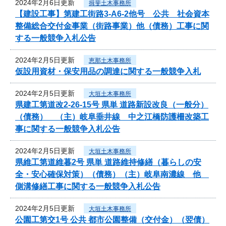
2024年2月6日更新
揖斐土木事務所
【建設工事】第建工街路3-A6-2他号 公共 社会資本
整備総合交付金事業（街路事業）他（債務）工事に関
する一般競争入札公告
2024年2月5日更新
恵那土木事務所
仮設用資材・保安用品の調達に関する一般競争入札
2024年2月5日更新
大垣土木事務所
県建工第道改2-26-15号 県単 道路新設改良（一般分）
（債務） （主）岐阜垂井線 中之江橋防護柵改築工
事に関する一般競争入札公告
2024年2月5日更新
大垣土木事務所
県維工第道維暮2号 県単 道路維持修繕（暮らしの安
全・安心確保対策）（債務）（主）岐阜南濃線 他
側溝修繕工事に関する一般競争入札公告
2024年2月5日更新
大垣土木事務所
公園工第交1号 公共 都市公園整備（交付金）（翌債）