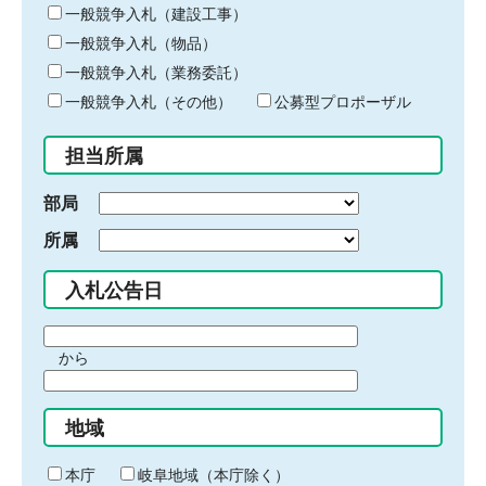
キ
一般競争入札（建設工事）
ー
一般競争入札（物品）
ワ
一般競争入札（業務委託）
ー
ド
一般競争入札（その他）
公募型プロポーザル
を
入
担当所属
力
部局
所属
入札公告日
期
から
間
期
の
間
始
地域
の
ま
終
り
わ
本庁
岐阜地域（本庁除く）