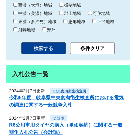
り
西濃（大垣）地域
揖斐地域
中濃（美濃）地域
郡上地域
可茂地域
東濃（多治見）地域
恵那地域
下呂地域
飛騨地域
県外
入札公告一覧
2024年2月7日更新
中央食肉衛生検査所
令和6年度 岐阜県中央食肉衛生検査所における電気
の調達に関する一般競争入札
2024年2月7日更新
会計課
R6公用車用タイヤの購入（単価契約）に関する一般
競争入札公告（会計課）