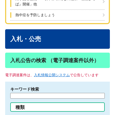
ば』開催」他
熱中症を予防しましょう
本
文
入札・公売
入札公告の検索 （電子調達案件以外）
電子調達案件は、
入札情報公開システム
で公告しています
キーワード検索
検
索
す
種類
る