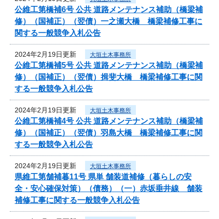
公維工第橋補6号 公共 道路メンテナンス補助（橋梁補
修）（国補正）（翌債）一之瀬大橋 橋梁補修工事に
関する一般競争入札公告
2024年2月19日更新
大垣土木事務所
公維工第橋補5号 公共 道路メンテナンス補助（橋梁補
修）（国補正）（翌債）揖斐大橋 橋梁補修工事に関
する一般競争入札公告
2024年2月19日更新
大垣土木事務所
公維工第橋補4号 公共 道路メンテナンス補助（橋梁補
修）（国補正）（翌債）羽島大橋 橋梁補修工事に関
する一般競争入札公告
2024年2月19日更新
大垣土木事務所
県維工第舗補暮11号 県単 舗装道補修（暮らしの安
全・安心確保対策）（債務）（一）赤坂垂井線 舗装
補修工事に関する一般競争入札公告