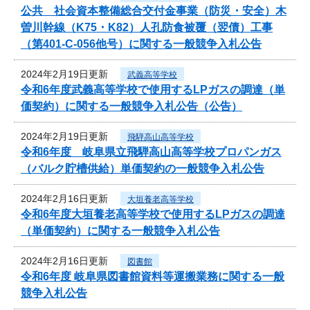
公共 社会資本整備総合交付金事業（防災・安全）木
曽川幹線（K75・K82）人孔防食被覆（翌債）工事
（第401-C-056他号）に関する一般競争入札公告
2024年2月19日更新
武義高等学校
令和6年度武義高等学校で使用するLPガスの調達（単
価契約）に関する一般競争入札公告（公告）
2024年2月19日更新
飛騨高山高等学校
令和6年度 岐阜県立飛騨高山高等学校プロパンガス
（バルク貯槽供給）単価契約の一般競争入札公告
2024年2月16日更新
大垣養老高等学校
令和6年度大垣養老高等学校で使用するLPガスの調達
（単価契約）に関する一般競争入札公告
2024年2月16日更新
図書館
令和6年度 岐阜県図書館資料等運搬業務に関する一般
競争入札公告