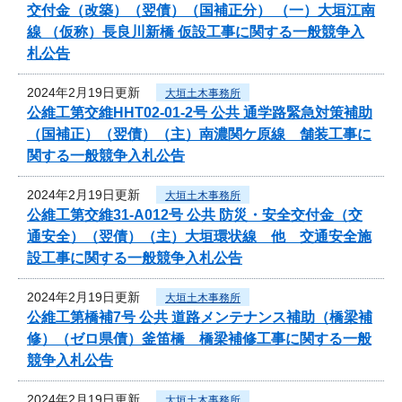
交付金（改築）（翌債）（国補正分） （一）大垣江南
線 （仮称）長良川新橋 仮設工事に関する一般競争入
札公告
2024年2月19日更新
大垣土木事務所
公維工第交維HHT02-01-2号 公共 通学路緊急対策補助
（国補正）（翌債）（主）南濃関ケ原線 舗装工事に
関する一般競争入札公告
2024年2月19日更新
大垣土木事務所
公維工第交維31-A012号 公共 防災・安全交付金（交
通安全）（翌債）（主）大垣環状線 他 交通安全施
設工事に関する一般競争入札公告
2024年2月19日更新
大垣土木事務所
公維工第橋補7号 公共 道路メンテナンス補助（橋梁補
修）（ゼロ県債）釜笛橋 橋梁補修工事に関する一般
競争入札公告
2024年2月19日更新
大垣土木事務所