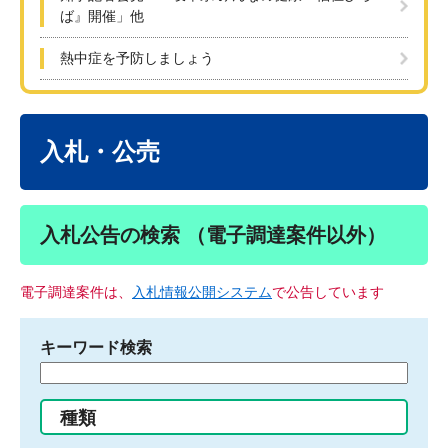
ば』開催」他
熱中症を予防しましょう
本
文
入札・公売
入札公告の検索 （電子調達案件以外）
電子調達案件は、
入札情報公開システム
で公告しています
キーワード検索
検
索
す
種類
る