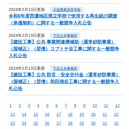
2024年2月13日更新
大垣商業高等学校
令和6年度西濃地区県立学校で使用する再生紙の調達
（単価契約）に関する一般競争入札公告
2024年2月13日更新
下呂土木事務所
【建設工事】公共 事業間連携補助（通常砂防事業）
（国補正）（翌債）コブトチ谷工事に関する一般競争
入札公告
2024年2月13日更新
下呂土木事務所
【建設工事】公共 防災・安全交付金（通常砂防事業）
（国補正）（翌債）和田洞谷工事に関する一般競争入
札公告
1
2
3
4
5
6
7
8
9
10
11
12
13
14
15
16
17
18
19
20
21
22
23
24
25
26
27
28
29
30
31
32