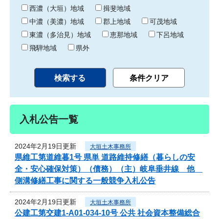
り
西濃（大垣）地域
揖斐地域
中濃（美濃）地域
郡上地域
可茂地域
東濃（多治見）地域
恵那地域
下呂地域
飛騨地域
県外
入札公告一覧
2024年2月19日更新
大垣土木事務所
県維工第道維暮1号 県単 道路維持修繕（暮らしの安
全・安心確保対策）（債務）（主）岐阜垂井線 他
側溝修繕工事に関する一般競争入札公告
2024年2月19日更新
大垣土木事務所
公建工第交建1-A01-034-10号 公共 社会資本整備総合