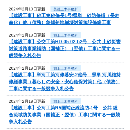
2024年2月19日更新
美濃土木事務所
【建設工事】砂工第砂修長1号/県単 砂防修繕（長寿
命化）他（債務）急傾斜地崩壊対策施設修繕工事
2024年2月19日更新
郡上土木事務所
【建設工事】公交工第HD-05-02-h2号 公共 土砂災害
対策道路事業補助（国補正）（翌債）工事に関する一
般競争入札公告
2024年2月19日更新
郡上土木事務所
【建設工事】単河工第河修暮安-2他号 県単 河川維持
修繕事業（暮らしの安全・安心確保対策）他（債務）
工事に関する一般競争入札公告
2024年2月19日更新
郡上土木事務所
【建設工事】公河工第R5国補正総流防-1号 公共 総
合流域防災事業（国補正・翌債）工事に関する一般競
争入札公告