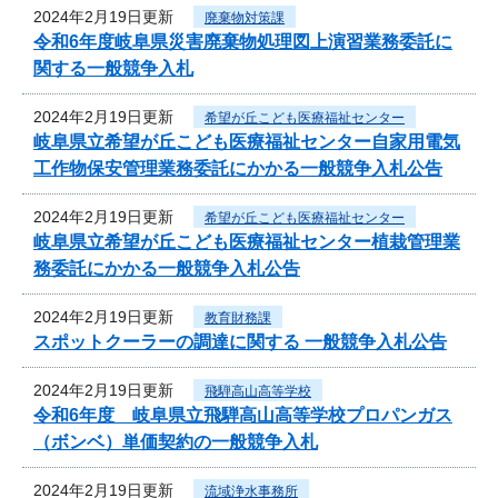
2024年2月19日更新
廃棄物対策課
令和6年度岐阜県災害廃棄物処理図上演習業務委託に
関する一般競争入札
2024年2月19日更新
希望が丘こども医療福祉センター
岐阜県立希望が丘こども医療福祉センター自家用電気
工作物保安管理業務委託にかかる一般競争入札公告
2024年2月19日更新
希望が丘こども医療福祉センター
岐阜県立希望が丘こども医療福祉センター植栽管理業
務委託にかかる一般競争入札公告
2024年2月19日更新
教育財務課
スポットクーラーの調達に関する 一般競争入札公告
2024年2月19日更新
飛騨高山高等学校
令和6年度 岐阜県立飛騨高山高等学校プロパンガス
（ボンベ）単価契約の一般競争入札
2024年2月19日更新
流域浄水事務所