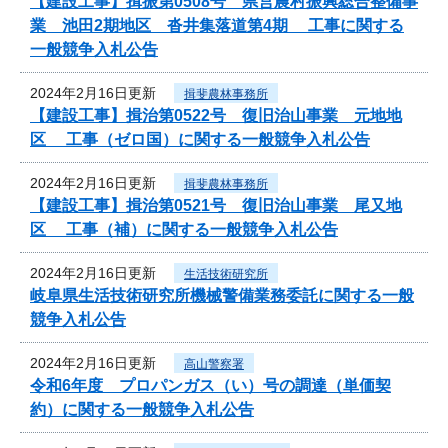
【建設工事】揖振第0508号 県営農村振興総合整備事
業 池田2期地区 沓井集落道第4期 工事に関する
一般競争入札公告
2024年2月16日更新
揖斐農林事務所
【建設工事】揖治第0522号 復旧治山事業 元地地
区 工事（ゼロ国）に関する一般競争入札公告
2024年2月16日更新
揖斐農林事務所
【建設工事】揖治第0521号 復旧治山事業 尾又地
区 工事（補）に関する一般競争入札公告
2024年2月16日更新
生活技術研究所
岐阜県生活技術研究所機械警備業務委託に関する一般
競争入札公告
2024年2月16日更新
高山警察署
令和6年度 プロパンガス（い）号の調達（単価契
約）に関する一般競争入札公告