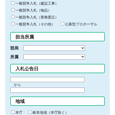
キ
一般競争入札（建設工事）
ー
一般競争入札（物品）
ワ
一般競争入札（業務委託）
ー
ド
一般競争入札（その他）
公募型プロポーザル
を
入
担当所属
力
部局
所属
入札公告日
期
から
間
期
の
間
始
地域
の
ま
終
り
わ
本庁
岐阜地域（本庁除く）