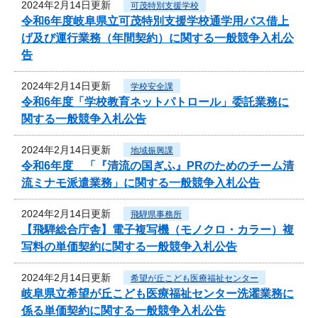
2024年2月14日更新
可茂特別支援学校
令和6年度岐阜県立可茂特別支援学校通学用バス借上
げ及び運行業務（年間契約）に関する一般競争入札公
告
2024年2月14日更新
学校安全課
令和6年度「学校教育ネットパトロール」委託業務に
関する一般競争入札公告
2024年2月14日更新
地域振興課
令和6年度 「『清流の国ぎふ』PRのためのチーム清
流ミナモ派遣業務」に関する一般競争入札公告
2024年2月14日更新
飛騨県事務所
【飛騨総合庁舎】電子複写機（モノクロ・カラー）複
写料の単価契約に関する一般競争入札公告
2024年2月14日更新
希望が丘こども医療福祉センター
岐阜県立希望が丘こども医療福祉センター洗濯業務に
係る単価契約に関する一般競争入札公告