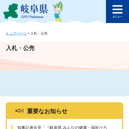
ペ
メ
このページの本文へ
ー
ニ
メ
ジ
ュ
ニ
の
ー
ュ
先
を
ー
頭
飛
トップページ
>
入札・公売
で
ば
す
し
入札・公売
。
て
本
文
へ
重要なお知らせ
知事記者会見「『岐阜県 みんなの健康・福祉ひろ