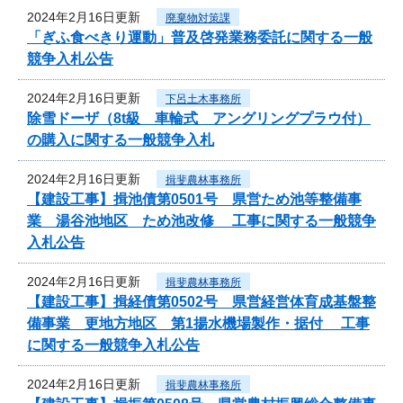
2024年2月16日更新
廃棄物対策課
「ぎふ食べきり運動」普及啓発業務委託に関する一般
競争入札公告
2024年2月16日更新
下呂土木事務所
除雪ドーザ（8t級 車輪式 アングリングプラウ付）
の購入に関する一般競争入札
2024年2月16日更新
揖斐農林事務所
【建設工事】揖池債第0501号 県営ため池等整備事
業 湯谷池地区 ため池改修 工事に関する一般競争
入札公告
2024年2月16日更新
揖斐農林事務所
【建設工事】揖経債第0502号 県営経営体育成基盤整
備事業 更地方地区 第1揚水機場製作・据付 工事
に関する一般競争入札公告
2024年2月16日更新
揖斐農林事務所