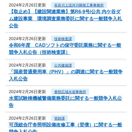
2024年2月26日更新
長良川上流河川開発工事事務所
【取止め】【建設関連業務】第R6-9号/公共 内ケ谷ダ
ム建設事業 環境調査業務委託に関する一般競争入札
公告
2024年2月26日更新
技術検査課
令和6年度 CADソフトの保守委託業務に関する一般
競争入札公告（技術検査課）
2024年2月26日更新
公共建築課
「国産普通乗用車（PHV）」の調達に関する一般競争
入札公告
2024年2月26日更新
東部広域水道事務所
水質試験棟機械警備業務委託に関する一般競争入札公
告
2024年2月26日更新
管財課
可茂総合庁舎照明設備改修工事（翌債）に関する一般
競争入札公告