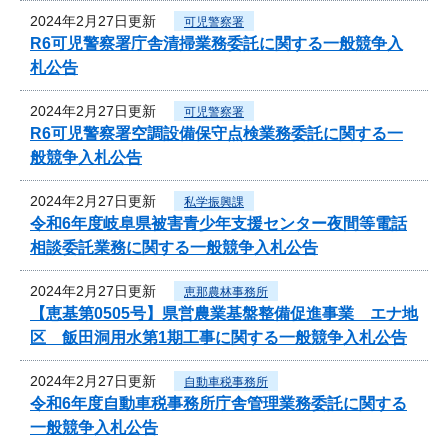
2024年2月27日更新
可児警察署
R6可児警察署庁舎清掃業務委託に関する一般競争入
札公告
2024年2月27日更新
可児警察署
R6可児警察署空調設備保守点検業務委託に関する一
般競争入札公告
2024年2月27日更新
私学振興課
令和6年度岐阜県被害青少年支援センター夜間等電話
相談委託業務に関する一般競争入札公告
2024年2月27日更新
恵那農林事務所
【恵基第0505号】県営農業基盤整備促進事業 エナ地
区 飯田洞用水第1期工事に関する一般競争入札公告
2024年2月27日更新
自動車税事務所
令和6年度自動車税事務所庁舎管理業務委託に関する
一般競争入札公告