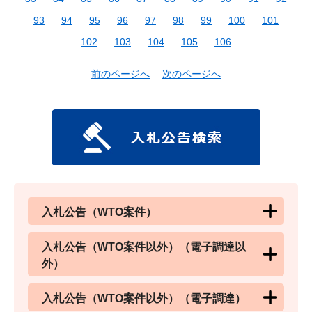
93
94
95
96
97
98
99
100
101
102
103
104
105
106
前のページへ
次のページへ
入札公告（WTO案件）
入札公告（WTO案件以外）（電子調達以
外）
入札公告（WTO案件以外）（電子調達）