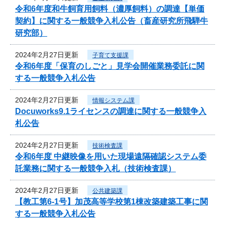
令和6年度和牛飼育用飼料（濃厚飼料）の調達【単価
契約】に関する一般競争入札公告（畜産研究所飛騨牛
研究部）
2024年2月27日更新
子育て支援課
令和6年度「保育のしごと」見学会開催業務委託に関
する一般競争入札公告
2024年2月27日更新
情報システム課
Docuworks9.1ライセンスの調達に関する一般競争入
札公告
2024年2月27日更新
技術検査課
令和6年度 中継映像を用いた現場遠隔確認システム委
託業務に関する一般競争入札（技術検査課）
2024年2月27日更新
公共建築課
【教工第6-1号】加茂高等学校第1棟改築建築工事に関
する一般競争入札公告