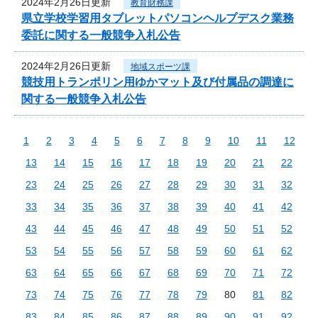
2024年2月26日更新
教育財務課
県立学校学習用タブレットパソコンヘルプデスク業務
委託に関する一般競争入札公告
2024年2月26日更新
地域スポーツ課
競技用トランポリン用ゆかマット及び付属品の調達に
関する一般競争入札公告
1
2
3
4
5
6
7
8
9
10
11
12
13
14
15
16
17
18
19
20
21
22
23
24
25
26
27
28
29
30
31
32
33
34
35
36
37
38
39
40
41
42
43
44
45
46
47
48
49
50
51
52
53
54
55
56
57
58
59
60
61
62
63
64
65
66
67
68
69
70
71
72
73
74
75
76
77
78
79
80
81
82
83
84
85
86
87
88
89
90
91
92