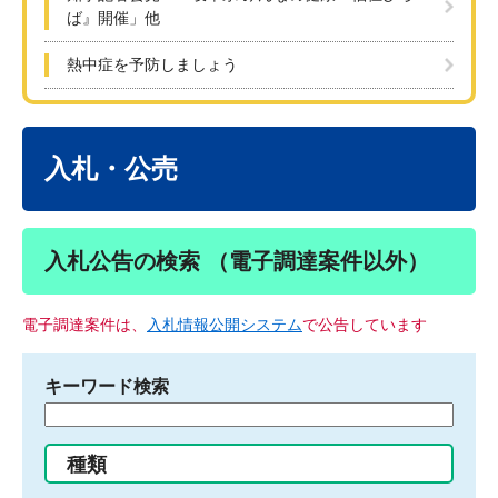
ば』開催」他
熱中症を予防しましょう
本
文
入札・公売
入札公告の検索 （電子調達案件以外）
電子調達案件は、
入札情報公開システム
で公告しています
キーワード検索
検
索
す
種類
る