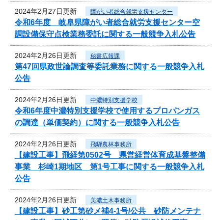
2024年2月27日更新
障がい者総合就労支援センター
令和6年度 岐阜県障がい者総合就労支援センター空
調設備保守点検業務委託に関する一般競争入札公告
2024年2月26日更新
秘書広報課
第47回県政世論調査等委託業務に関する一般競争入札
公告
2024年2月26日更新
中濃特別支援学校
令和6年度中濃特別支援学校で使用するプロパンガス
の調達（単価契約）に関する一般競争入札公告
2024年2月26日更新
飛騨農林事務所
【建設工事】飛経第0502号 県営経営体育成基盤整備
事業 杉崎1期地区 第1号工事に関する一般競争入札
公告
2024年2月26日更新
美濃土木事務所
【建設工事】砂工第砂メ補4-1号/公共 砂防メンテナ