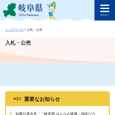
ペ
メ
このページの本文へ
ー
ニ
メ
ジ
ュ
ニ
の
ー
ュ
先
を
ー
頭
飛
トップページ
>
入札・公売
で
ば
す
し
入札・公売
。
て
本
文
へ
重要なお知らせ
知事記者会見「『岐阜県 みんなの健康・福祉ひろ