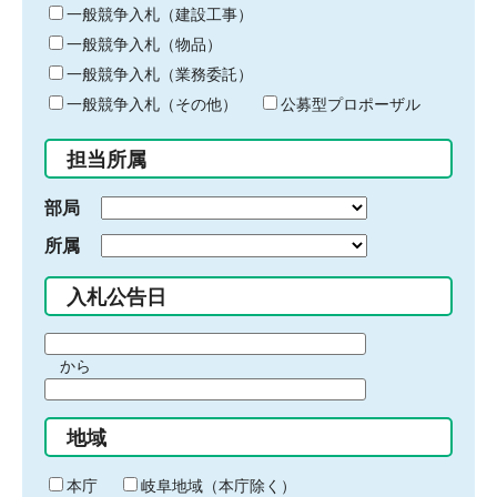
キ
一般競争入札（建設工事）
ー
一般競争入札（物品）
ワ
一般競争入札（業務委託）
ー
ド
一般競争入札（その他）
公募型プロポーザル
を
入
担当所属
力
部局
所属
入札公告日
期
から
間
期
の
間
始
地域
の
ま
終
り
わ
本庁
岐阜地域（本庁除く）