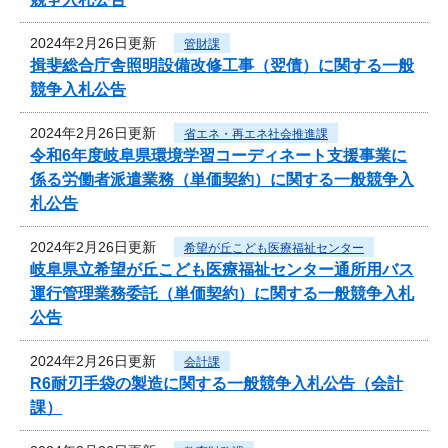
2024年2月26日更新
管財課
揖斐総合庁舎照明設備改修工事（翌債）に関する一般
競争入札公告
2024年2月26日更新
省エネ・再エネ社会推進課
令和6年度岐阜県環境学習コーディネート支援事業に
係る労働者派遣業務（単価契約）に関する一般競争入
札公告
2024年2月26日更新
希望が丘こども医療福祉センター
岐阜県立希望が丘こども医療福祉センター通所用バス
運行管理業務委託（単価契約）に関する一般競争入札
公告
2024年2月26日更新
会計課
R6耐刃手袋の製造に関する一般競争入札公告（会計
課）