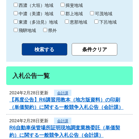
り
西濃（大垣）地域
揖斐地域
中濃（美濃）地域
郡上地域
可茂地域
東濃（多治見）地域
恵那地域
下呂地域
飛騨地域
県外
入札公告一覧
2024年2月28日更新
会計課
【再度公告】R6講習用教本（地方版資料）の印刷
（単価契約）に関する一般競争入札公告（会計課）
2024年2月28日更新
会計課
R6自動車保管場所証明現地調査業務委託（単価契
約）に関する一般競争入札公告（会計課）