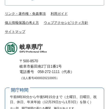
リンク・著作権・免責事項
利用ガイド
個人情報保護の考え方
ウェブアクセシビリティ方針
サイトマップ
岐阜県庁
GIFU Prefectural Office
〒500-8570
岐阜市薮田南2丁目1番1号
電話番号 058-272-1111（代表）
（法人番号4000020210005）
開庁時間
午前8時30分から午後5時15分まで
（土曜日、日曜日、祝
日、休日、年末年始（12月29日から1月3日）を除く）
※一部、開庁時間の異なる機関、施設があります。