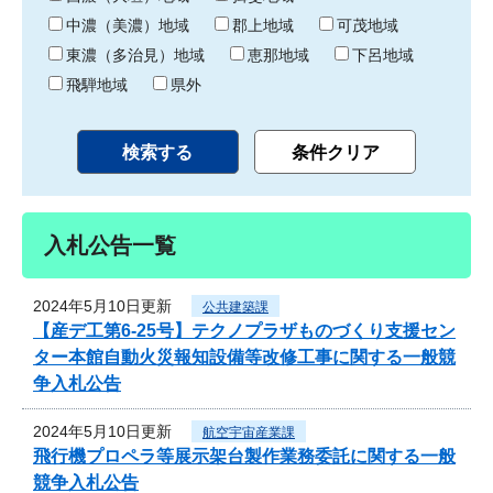
中濃（美濃）地域
郡上地域
可茂地域
東濃（多治見）地域
恵那地域
下呂地域
飛騨地域
県外
入札公告一覧
2024年5月10日更新
公共建築課
【産デ工第6-25号】テクノプラザものづくり支援セン
ター本館自動火災報知設備等改修工事に関する一般競
争入札公告
2024年5月10日更新
航空宇宙産業課
飛行機プロペラ等展示架台製作業務委託に関する一般
競争入札公告