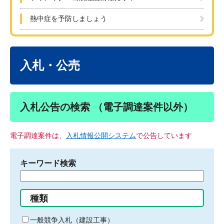
熱中症を予防しましょう
本
文
入札・公売
入札公告の検索 （電子調達案件以外）
電子調達案件は、
入札情報公開システム
で公告しています
キーワード検索
検
索
す
種類
る
キ
一般競争入札（建設工事）