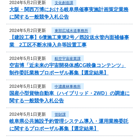
2024年5月2日更新
文化創造課
大阪・関西万博における岐阜県催事実施計画策定業務
に関する一般競争入札公告
2024年5月2日更新
東部広域水道事務所
【建設工事】6債施工東第2号／既設送水管内面補修事
業 2工区不断水挿入弁等設置工事
2024年5月1日更新
航空宇宙産業課
空宙博「近未来の宇宙開発体感CG映像コンテンツ」
制作委託業務プロポーザル募集【選定結果】
2024年5月1日更新
中濃農林事務所
国産小型貨物自動車（ハイブリッド・2WD）の調達に
関する一般競争入札公告
2024年5月1日更新
管財課
岐阜県公共施設予約管理システム導入・運用業務委託
に関するプロポーザル募集【選定結果】