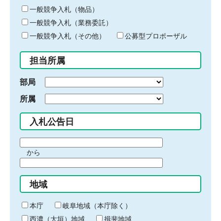
ー
一般競争入札（物品）
ワ
一般競争入札（業務委託）
ー
ド
一般競争入札（その他）
公募型プロポーザル
を
入
担当所属
力
部局
所属
入札公告日
期
から
間
期
の
間
始
地域
の
ま
終
り
わ
本庁
岐阜地域（本庁除く）
り
西濃（大垣）地域
揖斐地域