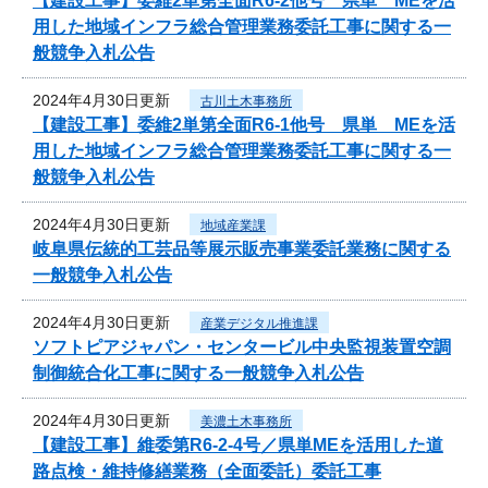
【建設工事】委維2単第全面R6-2他号 県単 MEを活
用した地域インフラ総合管理業務委託工事に関する一
般競争入札公告
2024年4月30日更新
古川土木事務所
【建設工事】委維2単第全面R6-1他号 県単 MEを活
用した地域インフラ総合管理業務委託工事に関する一
般競争入札公告
2024年4月30日更新
地域産業課
岐阜県伝統的工芸品等展示販売事業委託業務に関する
一般競争入札公告
2024年4月30日更新
産業デジタル推進課
ソフトピアジャパン・センタービル中央監視装置空調
制御統合化工事に関する一般競争入札公告
2024年4月30日更新
美濃土木事務所
【建設工事】維委第R6-2-4号／県単MEを活用した道
路点検・維持修繕業務（全面委託）委託工事