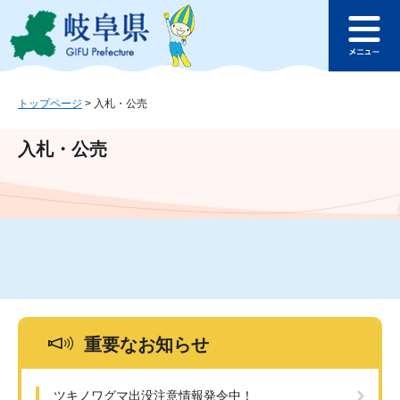
ペ
メ
このページの本文へ
ー
ニ
メ
ジ
ュ
ニ
の
ー
ュ
先
を
ー
頭
飛
トップページ
>
入札・公売
で
ば
す
し
入札・公売
。
て
本
文
へ
重要なお知らせ
ツキノワグマ出没注意情報発令中！