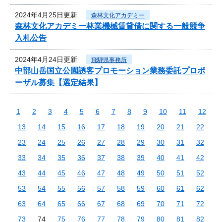
2024年4月25日更新
森林文化アカデミー
森林文化アカデミー林業機械賃貸借に関する一般競争
入札公告
2024年4月24日更新
飛騨県事務所
中部山岳国立公園誘客プロモーション業務委託プロポ
ーザル募集【選定結果】
1
2
3
4
5
6
7
8
9
10
11
12
13
14
15
16
17
18
19
20
21
22
23
24
25
26
27
28
29
30
31
32
33
34
35
36
37
38
39
40
41
42
43
44
45
46
47
48
49
50
51
52
53
54
55
56
57
58
59
60
61
62
63
64
65
66
67
68
69
70
71
72
73
74
75
76
77
78
79
80
81
82