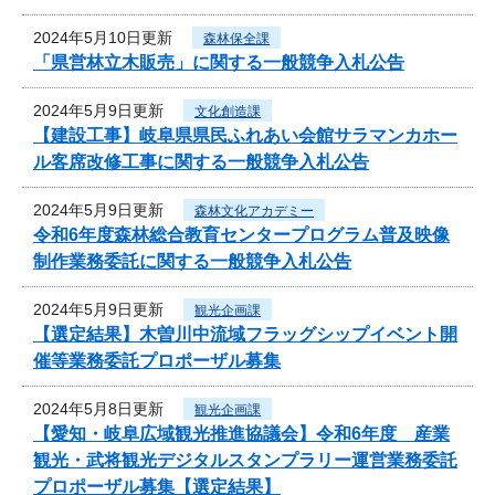
2024年5月10日更新
森林保全課
「県営林立木販売」に関する一般競争入札公告
2024年5月9日更新
文化創造課
【建設工事】岐阜県県民ふれあい会館サラマンカホー
ル客席改修工事に関する一般競争入札公告
2024年5月9日更新
森林文化アカデミー
令和6年度森林総合教育センタープログラム普及映像
制作業務委託に関する一般競争入札公告
2024年5月9日更新
観光企画課
【選定結果】木曽川中流域フラッグシップイベント開
催等業務委託プロポーザル募集
2024年5月8日更新
観光企画課
【愛知・岐阜広域観光推進協議会】令和6年度 産業
観光・武将観光デジタルスタンプラリー運営業務委託
プロポーザル募集【選定結果】