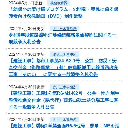
2024年5月1日更新
義務教育課
「幼保小の架け橋プログラム」の開発・実践に係る保
護者向け啓発動画（DVD）制作業務
2024年4月30日更新
古川土木事務所
令和6年度道路照明灯等修繕業務単価契約に関する一
般競争入札公告
2024年4月30日更新
岐阜土木事務所
【建設工事】都市工事第34-A2-1号 公共 防災・安
全交付金（街路事業）（都）岐阜駅城田寺線道路改良
工事（その1） に関する一般競争入札公告
2024年4月30日更新
古川土木事務所
【建設工事】工建1公第R6-M1-K2号 公共 地方創生
整備推進交付金（県代行）西漆山残土処分場工事に関
する一般競争入札公告
2024年4月30日更新
古川土木事務所
【建設工事】委維2単第全面R6-5他号 県単 MEを活