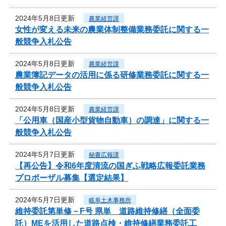
2024年5月8日更新
農業経営課
女性が変える未来の農業体制整備業務委託に関する一
般競争入札公告
2024年5月8日更新
農業経営課
農業簿記データの活用に係る研修業務委託に関する一
般競争入札公告
2024年5月8日更新
農業経営課
「公用車（国産小型貨物自動車）の調達」に関する一
般競争入札公告
2024年5月7日更新
秘書広報課
【再公告】令和6年度清流の国ぎふ戦略広報委託業務
プロポーザル募集【選定結果】
2024年5月7日更新
岐阜土木事務所
維持委託第単修－F号 県単 道路維持修繕（全面委
託）MEを活用した道路点検・維持修繕業務委託工