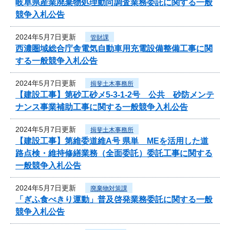
岐阜県産業廃棄物処理動向調査業務委託に関する一般
競争入札公告
2024年5月7日更新
管財課
西濃圏域総合庁舎電気自動車用充電設備整備工事に関
する一般競争入札公告
2024年5月7日更新
揖斐土木事務所
【建設工事】第砂工砂メ5-3-1-2号 公共 砂防メンテ
ナンス事業補助工事に関する一般競争入札公告
2024年5月7日更新
揖斐土木事務所
【建設工事】第維委道維A号 県単 MEを活用した道
路点検・維持修繕業務（全面委託）委託工事に関する
一般競争入札公告
2024年5月7日更新
廃棄物対策課
「ぎふ食べきり運動」普及啓発業務委託に関する一般
競争入札公告