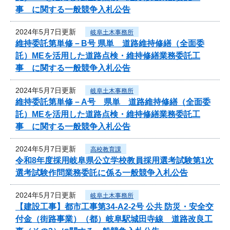
事 に関する一般競争入札公告
2024年5月7日更新
岐阜土木事務所
維持委託第単修－B号 県単 道路維持修繕（全面委
託）MEを活用した道路点検・維持修繕業務委託工
事 に関する一般競争入札公告
2024年5月7日更新
岐阜土木事務所
維持委託第単修－A号 県単 道路維持修繕（全面委
託）MEを活用した道路点検・維持修繕業務委託工
事 に関する一般競争入札公告
2024年5月7日更新
高校教育課
令和8年度採用岐阜県公立学校教員採用選考試験第1次
選考試験作問業務委託に係る一般競争入札公告
2024年5月7日更新
岐阜土木事務所
【建設工事】都市工事第34-A2-2号 公共 防災・安全交
付金（街路事業）（都）岐阜駅城田寺線 道路改良工