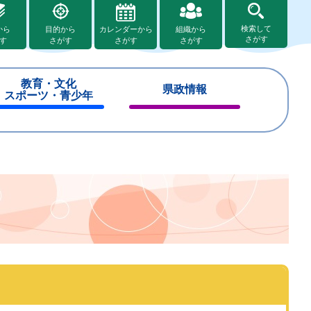
検索して
から
目的から
カレンダーから
組織から
さがす
す
さがす
さがす
さがす
教育・文化
県政情報
スポーツ・青少年
閉
閉
じ
じ
る
る