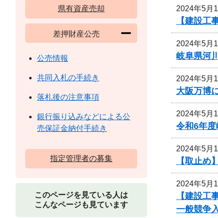
2024年5月
県有資産売却
【建設工
差押財産公売
2024年5月
岐阜県河
公売情報
共同入札の手続き
2024年5月
大阪万博
落札後の注意事項
2024年5月
銀行振り込みなどによる公
令和6年
売保証金納付手続き
2024年5月
指定管理者の募集
【取止め】
2024年5月
このページを見ている人は
【建設工事
こんなページも見ています
一般競争