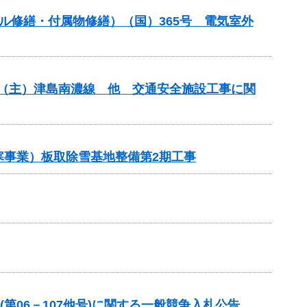
ンネル修繕・付属物修繕）（国）365号 電気室外
安全）（主）津島南濃線 他 交通安全施設工事に関
雪寒事業）板取除雪基地整備第2期工事
第06－107他号)に関する一般競争入札公告