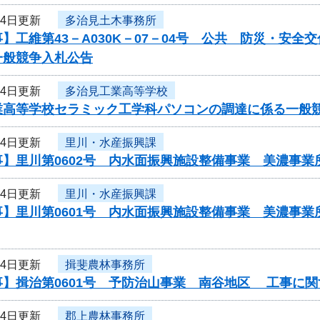
14日更新
多治見土木事務所
】工維第43－A030K－07－04号 公共 防災・安
一般競争入札公告
14日更新
多治見工業高等学校
業高等学校セラミック工学科パソコンの調達に係る
14日更新
里川・水産振興課
事】里川第0602号 内水面振興施設整備事業 美濃事
14日更新
里川・水産振興課
事】里川第0601号 内水面振興施設整備事業 美濃事
14日更新
揖斐農林事務所
事】揖治第0601号 予防治山事業 南谷地区 工事に
14日更新
郡上農林事務所