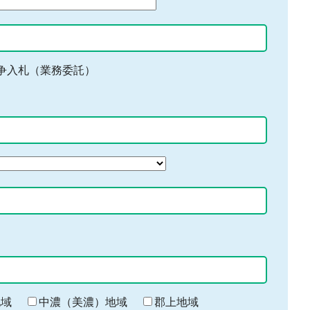
争入札（業務委託）
地域
中濃（美濃）地域
郡上地域