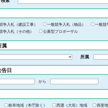
ド検索
検
索
す
る
キ
競争入札（建設工事）
一般競争入札（物品）
一般競
ー
競争入札（その他）
公募型プロポーザル
ワ
ー
所属
ド
を
所属
入
力
公告日
から
期
間
の
終
わ
岐阜地域（本庁除く）
西濃（大垣）地域
揖斐