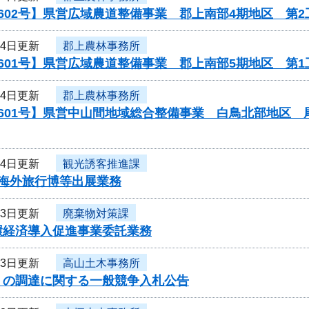
602号】県営広域農道整備事業 郡上南部4期地区 第2
14日更新
郡上農林事務所
601号】県営広域農道整備事業 郡上南部5期地区 第
14日更新
郡上農林事務所
0601号】県営中山間地域総合整備事業 白鳥北部地区
14日更新
観光誘客推進課
度海外旅行博等出展業務
13日更新
廃棄物対策課
環経済導入促進事業委託業務
13日更新
高山土木事務所
」の調達に関する一般競争入札公告