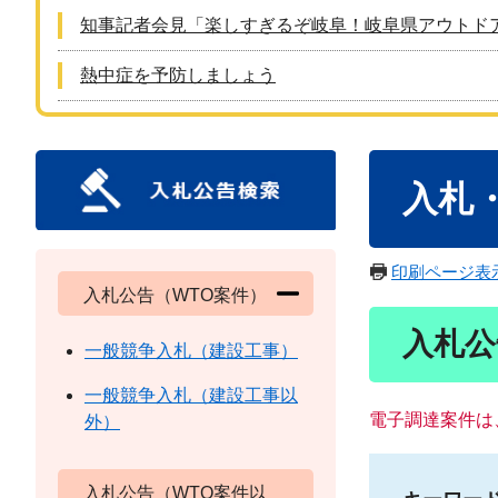
知事記者会見「楽しすぎるぞ岐阜！岐阜県アウトド
熱中症を予防しましょう
本
入札
文
印刷ページ表
入札公告（WTO案件）
入札公
一般競争入札（建設工事）
一般競争入札（建設工事以
電子調達案件は
外）
入札公告（WTO案件以