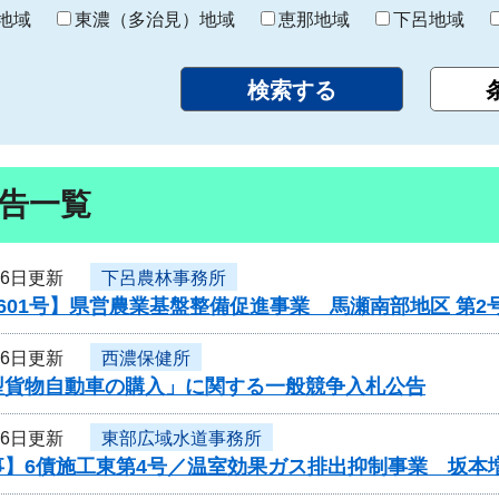
り
地域
東濃（多治見）地域
恵那地域
下呂地域
告一覧
16日更新
下呂農林事務所
601号】県営農業基盤整備促進事業 馬瀬南部地区 第
16日更新
西濃保健所
型貨物自動車の購入」に関する一般競争入札公告
16日更新
東部広域水道事務所
事】6債施工東第4号／温室効果ガス排出抑制事業 坂本