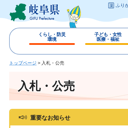
ペ
メ
ふり
ー
ニ
ジ
ュ
の
ー
先
を
くらし・防災
子ども・女性
頭
飛
環境
医療・福祉
で
ば
閉
閉
す
し
じ
じ
。
て
る
る
トップページ
>
入札・公売
本
文
へ
入札・公売
重要なお知らせ