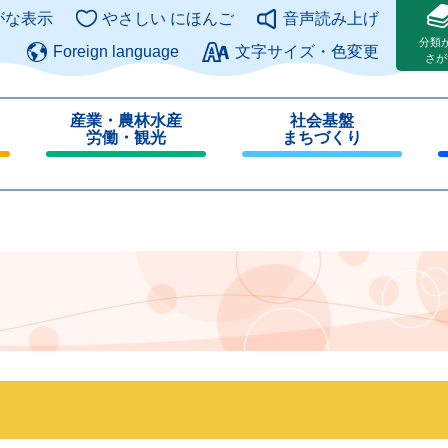
このページの本文へ
がな表示
やさしい にほんご
音声読み上げ
分類
Foreign language
文字サイズ・色変更
さが
産業・農林水産
社会基盤
労働・観光
まちづくり
閉
閉
じ
じ
る
る