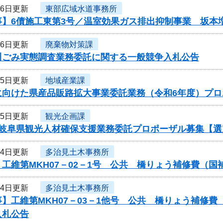
16日更新
東部広域水道事務所
事】6債施工東第3号／温室効果ガス排出抑制事業 坂本
16日更新
廃棄物対策課
川ごみ実態調査業務委託に関する一般競争入札公告
15日更新
地域産業課
に向けた県産品販路拡大事業委託業務（令和6年度）プ
15日更新
観光企画課
度岐阜県観光人材確保支援業務委託プロポーザル募集【選
14日更新
多治見土木事務所
工維第MKH07－02－1号 公共 橋りょう補修費（
14日更新
多治見土木事務所
】工維第MKH07－03－1他号 公共 橋りょう補修
入札公告