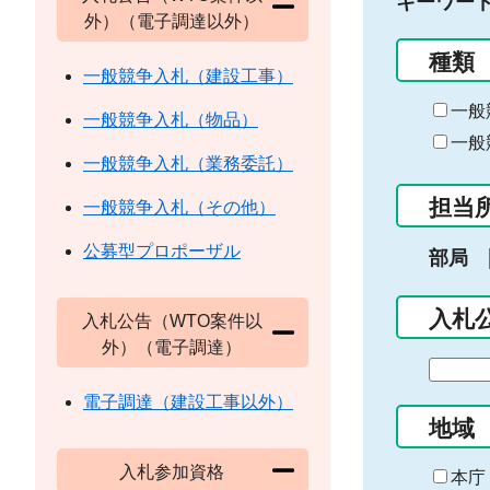
キーワー
外）（電子調達以外）
種類
一般競争入札（建設工事）
一般
一般競争入札（物品）
一般
一般競争入札（業務委託）
担当
一般競争入札（その他）
公募型プロポーザル
部局
入札
入札公告（WTO案件以
外）（電子調達）
期
間
電子調達（建設工事以外）
の
地域
始
入札参加資格
ま
本庁