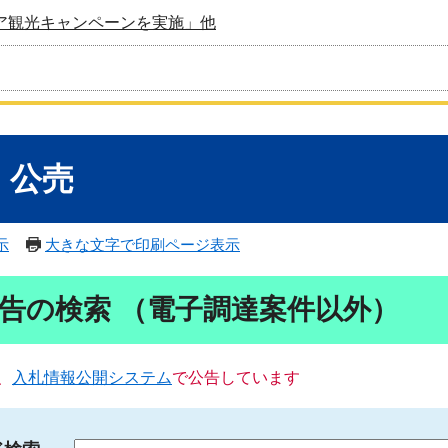
ア観光キャンペーンを実施」他
・公売
示
大きな文字で印刷ページ表示
告の検索 （電子調達案件以外）
、
入札情報公開システム
で公告しています