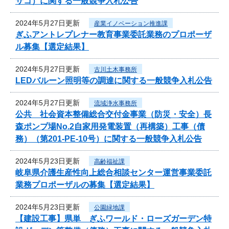
サコ）に関する一般競争入札公告
2024年5月27日更新
産業イノベーション推進課
ぎふアントレプレナー教育事業委託業務のプロポーザ
ル募集【選定結果】
2024年5月27日更新
古川土木事務所
LEDバルーン照明等の調達に関する一般競争入札公告
2024年5月27日更新
流域浄水事務所
公共 社会資本整備総合交付金事業（防災・安全）長
森ポンプ場No.2自家用発電装置（再構築）工事（債
務）（第201-PE-10号）に関する一般競争入札公告
2024年5月23日更新
高齢福祉課
岐阜県介護生産性向上総合相談センター運営事業委託
業務プロポーザルの募集【選定結果】
2024年5月23日更新
公園緑地課
【建設工事】県単 ぎふワールド・ローズガーデン特