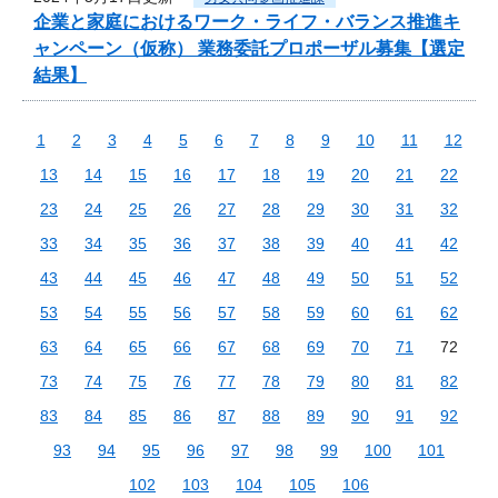
企業と家庭におけるワーク・ライフ・バランス推進キ
ャンペーン（仮称） 業務委託プロポーザル募集【選定
結果】
1
2
3
4
5
6
7
8
9
10
11
12
13
14
15
16
17
18
19
20
21
22
23
24
25
26
27
28
29
30
31
32
33
34
35
36
37
38
39
40
41
42
43
44
45
46
47
48
49
50
51
52
53
54
55
56
57
58
59
60
61
62
63
64
65
66
67
68
69
70
71
72
73
74
75
76
77
78
79
80
81
82
83
84
85
86
87
88
89
90
91
92
93
94
95
96
97
98
99
100
101
102
103
104
105
106