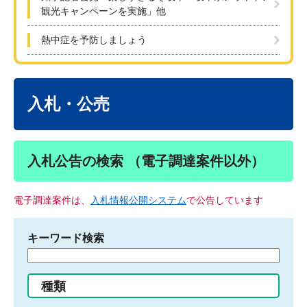
観光キャンペーンを実施」他
熱中症を予防しましょう
本
文
入札・公売
入札公告の検索 （電子調達案件以外）
電子調達案件は、
入札情報公開システム
で公告しています
キーワード検索
検
索
す
種類
る