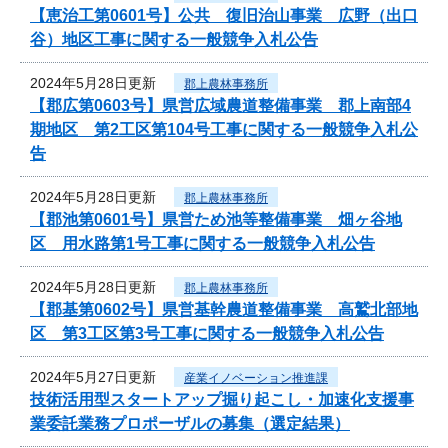
【恵治工第0601号】公共 復旧治山事業 広野（出口
谷）地区工事に関する一般競争入札公告
2024年5月28日更新
郡上農林事務所
【郡広第0603号】県営広域農道整備事業 郡上南部4
期地区 第2工区第104号工事に関する一般競争入札公
告
2024年5月28日更新
郡上農林事務所
【郡池第0601号】県営ため池等整備事業 畑ヶ谷地
区 用水路第1号工事に関する一般競争入札公告
2024年5月28日更新
郡上農林事務所
【郡基第0602号】県営基幹農道整備事業 高鷲北部地
区 第3工区第3号工事に関する一般競争入札公告
2024年5月27日更新
産業イノベーション推進課
技術活用型スタートアップ掘り起こし・加速化支援事
業委託業務プロポーザルの募集（選定結果）