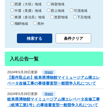
り
西濃（大垣）地域
揖斐地域
中濃（美濃）地域
郡上地域
可茂地域
東濃（多治見）地域
恵那地域
下呂地域
飛騨地域
県外
入札公告一覧
2024年5月28日更新
博物館
【案件取止め】岐阜県博物館マイミュージアム棟エレ
ベータ改修工事の事後審査型一般競争入札について
2024年5月28日更新
博物館
岐阜県博物館マイミュージアム棟エレベータ改修工事
（岐博工第1号）の事後審査型一般競争入札について