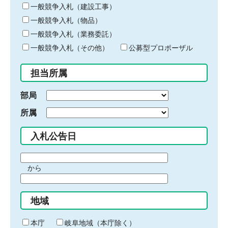
キ
一般競争入札（建設工事）
ー
一般競争入札（物品）
ワ
一般競争入札（業務委託）
ー
ド
一般競争入札（その他）
公募型プロポーザル
を
入
担当所属
力
部局
所属
入札公告日
期
から
間
期
の
間
始
地域
の
ま
終
り
わ
本庁
岐阜地域（本庁除く）