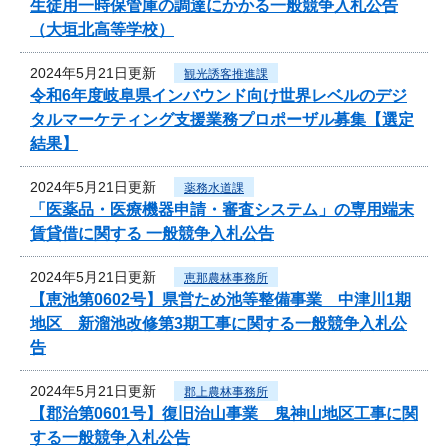
生徒用一時保管庫の調達にかかる一般競争入札公告
（大垣北高等学校）
2024年5月21日更新
観光誘客推進課
令和6年度岐阜県インバウンド向け世界レベルのデジ
タルマーケティング支援業務プロポーザル募集【選定
結果】
2024年5月21日更新
薬務水道課
「医薬品・医療機器申請・審査システム」の専用端末
賃貸借に関する 一般競争入札公告
2024年5月21日更新
恵那農林事務所
【恵池第0602号】県営ため池等整備事業 中津川1期
地区 新溜池改修第3期工事に関する一般競争入札公
告
2024年5月21日更新
郡上農林事務所
【郡治第0601号】復旧治山事業 鬼神山地区工事に関
する一般競争入札公告