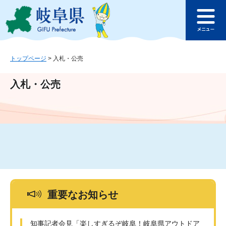
ペ
メ
このページの本文へ
ー
ニ
メ
ジ
ュ
ニ
の
ー
ュ
先
を
ー
頭
飛
トップページ
>
入札・公売
で
ば
す
し
入札・公売
。
て
本
文
へ
重要なお知らせ
知事記者会見「楽しすぎるぞ岐阜！岐阜県アウトドア