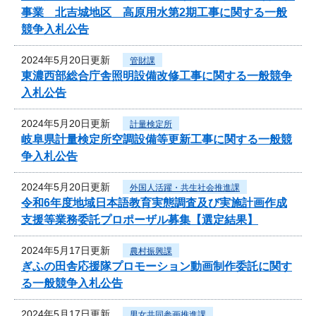
事業 北吉城地区 高原用水第2期工事に関する一般
競争入札公告
2024年5月20日更新
管財課
東濃西部総合庁舎照明設備改修工事に関する一般競争
入札公告
2024年5月20日更新
計量検定所
岐阜県計量検定所空調設備等更新工事に関する一般競
争入札公告
2024年5月20日更新
外国人活躍・共生社会推進課
令和6年度地域日本語教育実態調査及び実施計画作成
支援等業務委託プロポーザル募集【選定結果】
2024年5月17日更新
農村振興課
ぎふの田舎応援隊プロモーション動画制作委託に関す
る一般競争入札公告
2024年5月17日更新
男女共同参画推進課