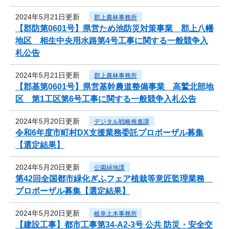
2024年5月21日更新
郡上農林事務所
【郡防第0601号】県営ため池防災対策事業 郡上八幡
地区 相生中央用水路第4号工事に関する一般競争入
札公告
2024年5月21日更新
郡上農林事務所
【郡基第0601号】県営基幹農道整備事業 高鷲北部地
区 第1工区第6号工事に関する一般競争入札公告
2024年5月20日更新
デジタル戦略推進課
令和6年度市町村DX支援業務委託プロポーザル募集
【選定結果】
2024年5月20日更新
公園緑地課
第42回全国都市緑化ぎふフェア植栽等意匠監理業務
プロポーザル募集【選定結果】
2024年5月20日更新
岐阜土木事務所
【建設工事】都市工事第34-A2-3号 公共 防災・安全交