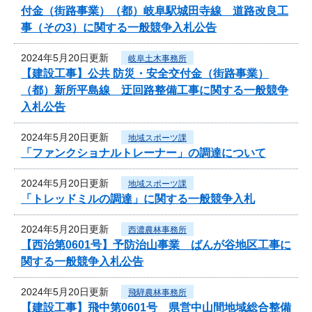
付金（街路事業）（都）岐阜駅城田寺線 道路改良工
事（その3）に関する一般競争入札公告
2024年5月20日更新
岐阜土木事務所
【建設工事】公共 防災・安全交付金（街路事業）
（都）新所平島線 迂回路整備工事に関する一般競争
入札公告
2024年5月20日更新
地域スポーツ課
「ファンクショナルトレーナー」の調達について
2024年5月20日更新
地域スポーツ課
「トレッドミルの調達」に関する一般競争入札
2024年5月20日更新
西濃農林事務所
【西治第0601号】予防治山事業 ばんが谷地区工事に
関する一般競争入札公告
2024年5月20日更新
飛騨農林事務所
【建設工事】飛中第0601号 県営中山間地域総合整備