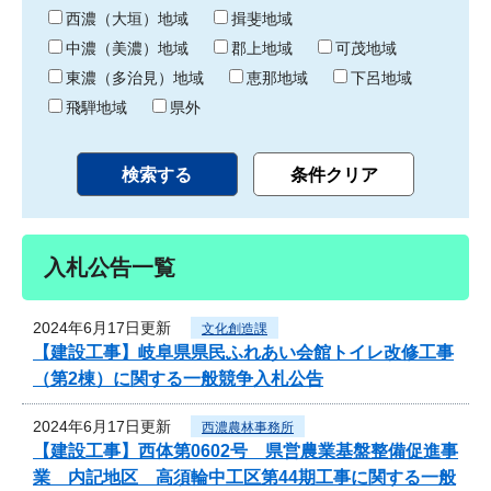
り
西濃（大垣）地域
揖斐地域
中濃（美濃）地域
郡上地域
可茂地域
東濃（多治見）地域
恵那地域
下呂地域
飛騨地域
県外
入札公告一覧
2024年6月17日更新
文化創造課
【建設工事】岐阜県県民ふれあい会館トイレ改修工事
（第2棟）に関する一般競争入札公告
2024年6月17日更新
西濃農林事務所
【建設工事】西体第0602号 県営農業基盤整備促進事
業 内記地区 高須輪中工区第44期工事に関する一般