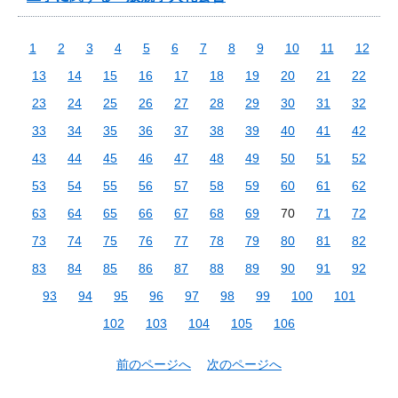
1
2
3
4
5
6
7
8
9
10
11
12
13
14
15
16
17
18
19
20
21
22
23
24
25
26
27
28
29
30
31
32
33
34
35
36
37
38
39
40
41
42
43
44
45
46
47
48
49
50
51
52
53
54
55
56
57
58
59
60
61
62
63
64
65
66
67
68
69
70
71
72
73
74
75
76
77
78
79
80
81
82
83
84
85
86
87
88
89
90
91
92
93
94
95
96
97
98
99
100
101
102
103
104
105
106
前のページへ
次のページへ