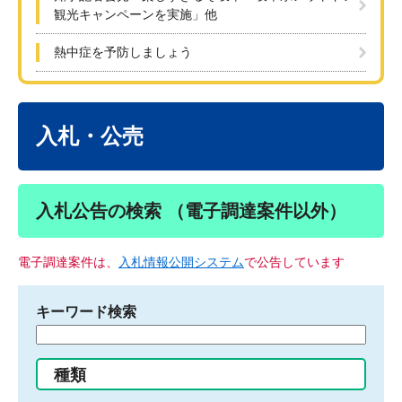
観光キャンペーンを実施」他
熱中症を予防しましょう
本
文
入札・公売
入札公告の検索 （電子調達案件以外）
電子調達案件は、
入札情報公開システム
で公告しています
キーワード検索
検
索
す
種類
る