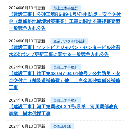
2024年6月10日更新
郡上土木事務所
【建設工事】公砂工第R6-89-1号/公共 防災・安全交付
金（急傾斜地崩壊対策事業）工事に関する事後審査型
一般競争入札公告
2024年6月10日更新
産業デジタル推進課
【建設工事】ソフトピアジャパン・センタービル冷温
水2次ポンプ更新工事に関する一般競争入札公告
2024年6月10日更新
美濃土木事務所
【建設工事】維工第43-047-04-01他号／公共防災・安
全交付金（舗装道補修費）他 上白金真砂線舗装補修
工事
2024年6月10日更新
美濃土木事務所
【建設工事】河工第局改4-3-1号/県単 河川局部改良
事業 樹木伐採工事
2024年6月10日更新
公園緑地課