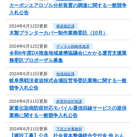
カーボンエアロゾル分析装置の調達に関する一般競争
入札公告
2024年6月12日更新
農産園芸課
木製プランターカバー制作業務委託（10月）
2024年6月12日更新
デジタル戦略推進課
令和6年度DX推進地域連携協議会にかかる運営支援業
務委託プロポーザル募集
2024年6月12日更新
地域福祉課
岐阜県戦没者追悼式会場設営等委託業務に関する一般
競争入札公告
2024年6月11日更新
家畜防疫対策課
家畜伝染病防疫対応モバイル通信回線サービスの提供
業務に関する一般競争入札公告
2024年6月11日更新
下呂土木事務所
【建設工事】公共 社会資本整備総合交付金 他 おん