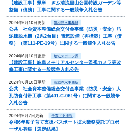
【建設工事】県単 ぎふ清流里山公園特設ガーデン等
整備（債務）工事に関する一般競争入札公告
2024年6月10日更新
流域浄水事務所
公共 社会資本整備総合交付金事業（防災・安全）汚
泥棟脱水機（2系2台目）電気設備（再構築）工事（債
務）（第111-PE-19号）に関する一般競争入札公告
2024年6月10日更新
地域スポーツ課
【建設工事】岐阜メモリアルセンター監視カメラ等改
修工事に関する一般競争入札公告
2024年6月10日更新
流域浄水事務所
公共 社会資本整備総合交付金事業（防災・安全）人
孔防食付帯工事（第401-C-061号）に関する一般競争
入札公告
2024年6月7日更新
子育て支援課
令和6年度子育て支援パスポート拡大業務委託プロポ
ーザル募集【選定結果】