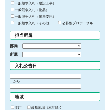
キ
一般競争入札（建設工事）
ー
一般競争入札（物品）
ワ
一般競争入札（業務委託）
ー
ド
一般競争入札（その他）
公募型プロポーザル
を
入
担当所属
力
部局
所属
入札公告日
期
から
間
期
の
間
始
地域
の
ま
終
り
わ
本庁
岐阜地域（本庁除く）