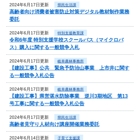
2024年6月17日更新
県民生活課
高齢者向け消費者被害防止対策デジタル教材制作業務
委託
2024年6月17日更新
特別支援教育課
令和6年度 特別支援学校スクールバス（マイクロバ
ス）購入に関する一般競争入札
2024年6月17日更新
岐阜農林事務所
【建設工事】公共 緊急予防治山事業 上市井に関す
る一般競争入札公告
2024年6月17日更新
岐阜農林事務所
【建設工事】県営湛水防除事業 逆川3期地区 第13
号工事に関する一般競争入札公告
2024年6月17日更新
県民生活課
高齢者見守り人材向け講座開催業務委託
2024年6月14日更新
子育て支援課