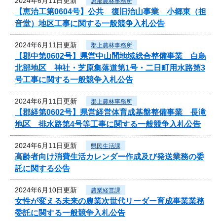
2024年6月11日更新
恵那農林事務所
【恵治工第0604号】公共 復旧治山事業 小郷東（担
音堂）地区工事に関する一般競争入札公告
2024年6月11日更新
郡上農林事務所
【郡中第0602号】県営中山間地域総合整備事業 白鳥
北部地区 神社・芝原集落道第1号・二日町用水路第3
号工事に関する一般競争入札公告
2024年6月11日更新
郡上農林事務所
【郡経第0602号】県営経営体育成基盤整備事業 長滝
地区 排水路第4号等工事に関する一般競争入札公告
2024年6月11日更新
県民生活課
高齢者向け消費生活カレンダー作成及び発送業務の委
託に関する公告
2024年6月10日更新
農業経営課
女性が変える未来の農業次世代リーダー育成事業業務
委託に関する一般競争入札公告