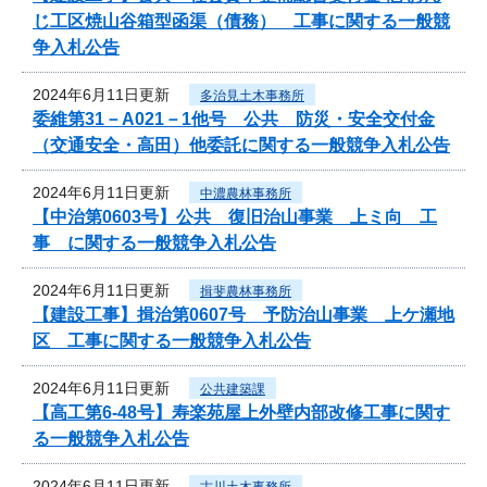
じ工区焼山谷箱型函渠（債務） 工事に関する一般競
争入札公告
2024年6月11日更新
多治見土木事務所
委維第31－A021－1他号 公共 防災・安全交付金
（交通安全・高田）他委託に関する一般競争入札公告
2024年6月11日更新
中濃農林事務所
【中治第0603号】公共 復旧治山事業 上ミ向 工
事 に関する一般競争入札公告
2024年6月11日更新
揖斐農林事務所
【建設工事】揖治第0607号 予防治山事業 上ケ瀬地
区 工事に関する一般競争入札公告
2024年6月11日更新
公共建築課
【高工第6-48号】寿楽苑屋上外壁内部改修工事に関す
る一般競争入札公告
2024年6月11日更新
古川土木事務所