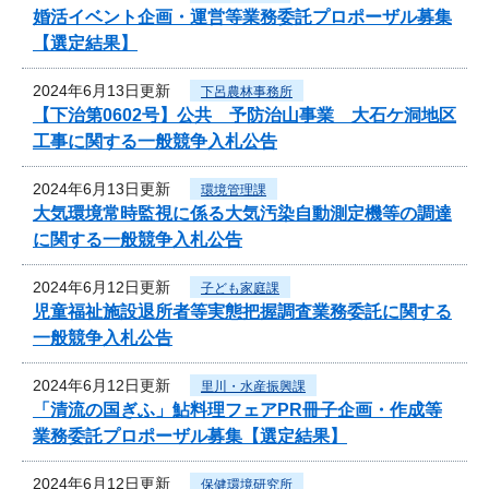
婚活イベント企画・運営等業務委託プロポーザル募集
【選定結果】
2024年6月13日更新
下呂農林事務所
【下治第0602号】公共 予防治山事業 大石ケ洞地区
工事に関する一般競争入札公告
2024年6月13日更新
環境管理課
大気環境常時監視に係る大気汚染自動測定機等の調達
に関する一般競争入札公告
2024年6月12日更新
子ども家庭課
児童福祉施設退所者等実態把握調査業務委託に関する
一般競争入札公告
2024年6月12日更新
里川・水産振興課
「清流の国ぎふ」鮎料理フェアPR冊子企画・作成等
業務委託プロポーザル募集【選定結果】
2024年6月12日更新
保健環境研究所