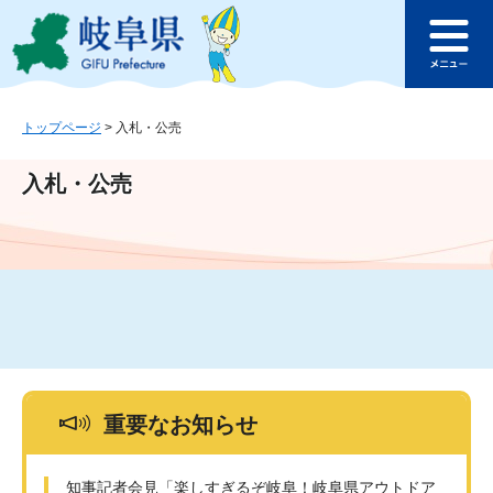
ペ
メ
このページの本文へ
ー
ニ
メ
ジ
ュ
ニ
の
ー
ュ
先
を
ー
頭
飛
トップページ
>
入札・公売
で
ば
す
し
入札・公売
。
て
本
文
へ
重要なお知らせ
知事記者会見「楽しすぎるぞ岐阜！岐阜県アウトドア