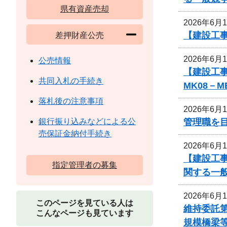
県有資産売却
2026年6月
【建設工事
差押財産公売
2026年6月
公売情報
【建設工事
共同入札の手続き
MK08－
落札後の注意事項
2026年6月
管理職を
銀行振り込みなどによる公
売保証金納付手続き
2026年6月
【建設工
指定管理者の募集
関する一
2026年6月
このページを見ている人は
維持委託第
こんなページも見ています
規模橋梁