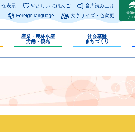
このページの本文へ
がな表示
やさしい にほんご
音声読み上げ
分類
Foreign language
文字サイズ・色変更
さが
産業・農林水産
社会基盤
労働・観光
まちづくり
閉
閉
じ
じ
る
る