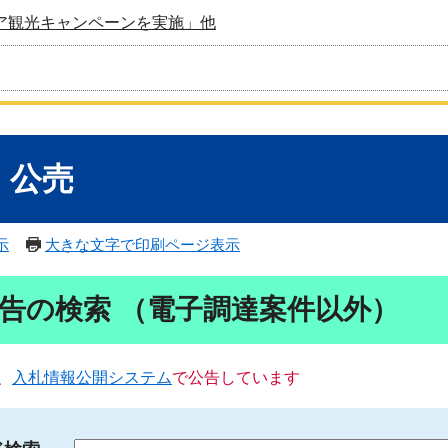
ア観光キャンペーンを実施」他
・公売
示
大きな文字で印刷ページ表示
告の検索 （電子調達案件以外）
、
入札情報公開システム
で公告しています