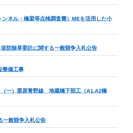
補助（トンネル・橋梁等点検調査費）MEを活用した小
他 堤防除草委託に関する一般競争入札公告
設整備工事
）（一）栗原青野線 地蔵橋下部工（A1.A2橋
る一般競争入札公告