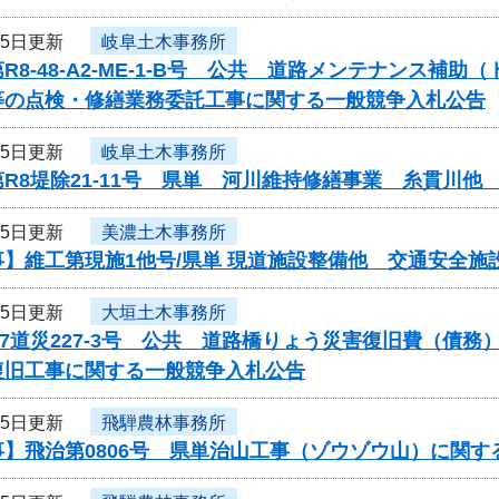
15日更新
岐阜土木事務所
R8-48-A2-ME-1-B号 公共 道路メンテナンス
等の点検・修繕業務委託工事に関する一般競争入札公告
15日更新
岐阜土木事務所
R8堤除21-11号 県単 河川維持修繕事業 糸貫川
15日更新
美濃土木事務所
】維工第現施1他号/県単 現道施設整備他 交通安全施
15日更新
大垣土木事務所
7道災227-3号 公共 道路橋りょう災害復旧費（債務
復旧工事に関する一般競争入札公告
15日更新
飛騨農林事務所
】飛治第0806号 県単治山工事（ゾウゾウ山）に関す