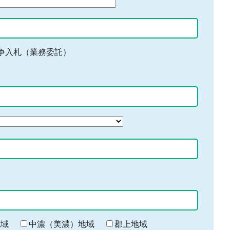
争入札（業務委託）
地域
中濃（美濃）地域
郡上地域