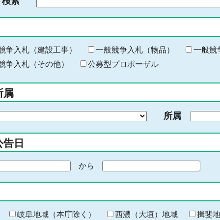
ド検索
検
索
す
る
キ
競争入札（建設工事）
一般競争入札（物品）
一般競
ー
競争入札（その他）
公募型プロポーザル
ワ
ー
所属
ド
を
所属
入
力
公告日
から
期
間
の
終
わ
岐阜地域（本庁除く）
西濃（大垣）地域
揖斐