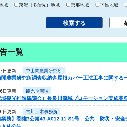
り
地域
東濃（多治見）地域
恵那地域
下呂地域
告一覧
17日更新
中山間農業研究所
山間農業研究所調査収納舎屋根カバー工法工事に関する
16日更新
観光企画課
流域観光推進協議会）長良川流域プロモーション実施業
16日更新
古川土木事務所
業務】委維3公第43-A012-11-S1号 公共 防災
争入札公告