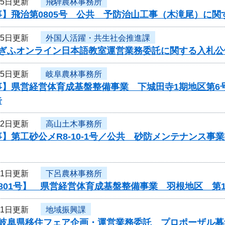
15日更新
飛騨農林事務所
事】飛治第0805号 公共 予防治山工事（木滝尾）に関
15日更新
外国人活躍・共生社会推進課
度ぎふオンライン日本語教室運営業務委託に関する入札公
15日更新
岐阜農林事務所
事】県営経営体育成基盤整備事業 下城田寺1期地区第6
告
12日更新
高山土木事務所
】第工砂公メR8-10-1号／公共 砂防メンテナンス
11日更新
下呂農林事務所
801号】 県営経営体育成基盤整備事業 羽根地区 第
11日更新
地域振興課
度岐阜県移住フェア企画・運営業務委託 プロポーザル募