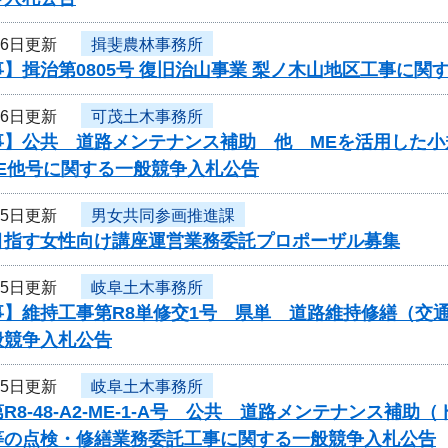
16日更新
揖斐農林事務所
】揖治第0805号 復旧治山事業 梨ノ木山地区工事に関
16日更新
可茂土木事務所
】公共 道路メンテナンス補助 他 MEを活用した小規
ME他号に関する一般競争入札公告
15日更新
男女共同参画推進課
目指す女性向け講座運営業務委託プロポーザル募集
15日更新
岐阜土木事務所
事】維持工事第R8単修交1号 県単 道路維持修繕（交
般競争入札公告
15日更新
岐阜土木事務所
R8-48-A2-ME-1-A号 公共 道路メンテナンス
等の点検・修繕業務委託工事に関する一般競争入札公告