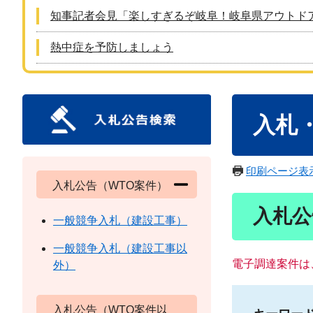
知事記者会見「楽しすぎるぞ岐阜！岐阜県アウトド
熱中症を予防しましょう
本
入札
文
印刷ページ表
入札公告（WTO案件）
入札公
一般競争入札（建設工事）
一般競争入札（建設工事以
電子調達案件は
外）
入札公告（WTO案件以