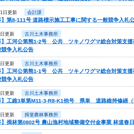
11日更新
会計課
】第8-111号 道路標示施工工事に関する一般競争入札
9日更新
古川土木事務所
事】工河公第熊1-2号 公共 ツキノワグマ総合対策支
般競争入札公告
9日更新
古川土木事務所
事】工河公第熊1-1号 公共 ツキノワグマ総合対策支
般競争入札公告
9日更新
古川土木事務所
】工維3単第M11-3-R8-K1他号 県単 道路維持
9日更新
揖斐農林事務所
】揖林第0802号 農山漁村地域整備交付金事業 林道