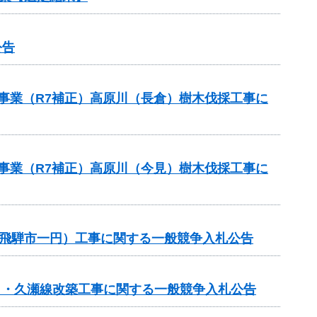
公告
援事業（R7補正）高原川（長倉）樹木伐採工事に
援事業（R7補正）高原川（今見）樹木伐採工事に
修繕（飛騨市一円）工事に関する一般競争入札公告
春日・久瀬線改築工事に関する一般競争入札公告