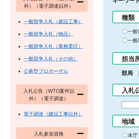
キーワー
外）（電子調達以外）
種類
一般競争入札（建設工事）
一般
一般競争入札（物品）
一般
一般競争入札（業務委託）
担当
一般競争入札（その他）
公募型プロポーザル
部局
入札
入札公告（WTO案件以
外）（電子調達）
期
間
電子調達（建設工事以外）
の
地域
始
入札参加資格
ま
本庁