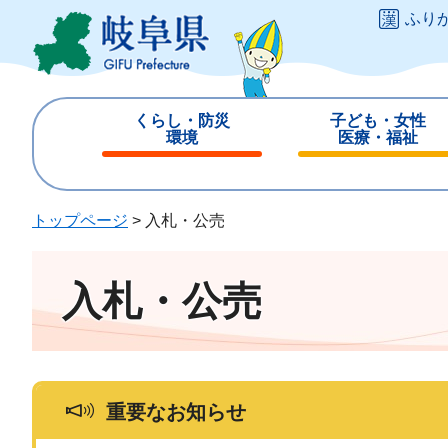
ペ
メ
ふり
ー
ニ
ジ
ュ
の
ー
先
を
くらし・防災
子ども・女性
頭
飛
環境
医療・福祉
で
ば
閉
閉
す
し
じ
じ
。
て
る
る
トップページ
>
入札・公売
本
文
へ
入札・公売
重要なお知らせ