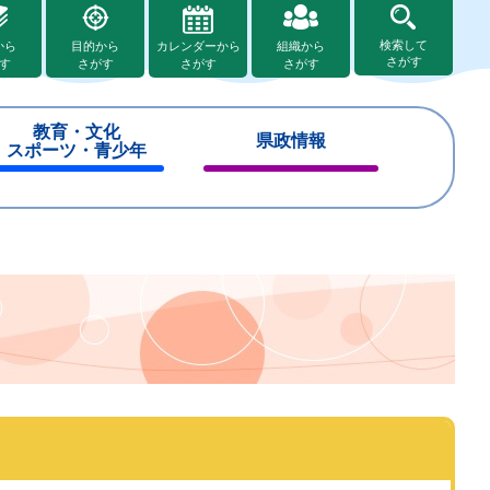
検索して
から
目的から
カレンダーから
組織から
さがす
す
さがす
さがす
さがす
教育・文化
県政情報
スポーツ・青少年
閉
閉
じ
じ
る
る