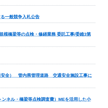
する一般競争入札公告
模橋梁等の点検・修繕業務 委託工事/委維3第
通安全） 管内県管理道路 交通安全施設工事に
補助（トンネル・橋梁等点検調査費）MEを活用した小