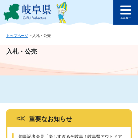
ペ
メ
このページの本文へ
ー
ニ
メ
ジ
ュ
ニ
の
ー
ュ
先
を
ー
頭
飛
トップページ
>
入札・公売
で
ば
す
し
入札・公売
。
て
本
文
へ
重要なお知らせ
知事記者会見「楽しすぎるぞ岐阜！岐阜県アウトドア