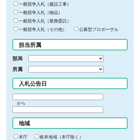
キ
一般競争入札（建設工事）
ー
一般競争入札（物品）
ワ
一般競争入札（業務委託）
ー
ド
一般競争入札（その他）
公募型プロポーザル
を
入
担当所属
力
部局
所属
入札公告日
期
から
間
期
の
間
始
地域
の
ま
終
り
わ
本庁
岐阜地域（本庁除く）