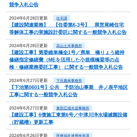
競争入札公告
2024年6月28日更新
住宅課
【建設関連業務】 【住委第6-3号】 県営尾崎住宅
等解体工事の実施設計委託に関する一般競争入札公告
2024年6月28日更新
高山土木事務所
【建設工事】第委維単橋全1号／県単 橋りょう維持
修繕指定修繕費（MEを活用した小規模橋梁等の点
検・修繕業務委託工事） に関する一般競争入札公告
2024年6月27日更新
下呂農林事務所
【下治第0601号】公共 予防治山事業 井ノ表平地区
工事に関する一般競争入札公告
2024年6月27日更新
東部広域水道事務所
【建設工事】6債施工東第6号／中津川浄水場滅菌設備
（貯蔵槽）更新工事
2024年6月26日更新
医療福祉連携推進課