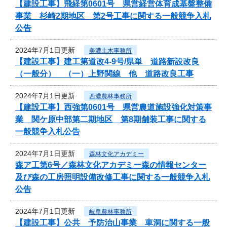
【建設工事】飛経第0601号 県営経営体育成基盤整備
事業 杉崎2期地区 第2号工事に関する一般競争入札
公告
2024年7月1日更新
美濃土木事務所
【建設工事】建工第道改4-9号/県単 道路新設改良
（一般分） （一）上野関線 他 道路改良工事
2024年7月1日更新
西濃農林事務所
【建設工事】西強第0601号 県営農道施設強化対策事
業 関ケ原中部第二期地区 第8期舗装工事に関する
一般競争入札公告
2024年7月1日更新
森林文化アカデミー
森ア工第6号／森林文化アカデミー森の情報センター
及び森の工房照明設備改修工事に関する一般競争入札
公告
2024年7月1日更新
岐阜農林事務所
【建設工事】公共 予防治山事業 車洞に関する一般