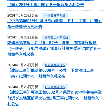
（国）257号工事に関する一般競争入札公告
2024年6月25日更新
中濃農林事務所
【中治第0605号】復旧治山事業 下山 工事 に関す
る一般競争入札公告
2024年6月25日更新
多治見土木事務所
委建単第道改－7－15－S2号 県単 道路新設改良
（一般分）（配当測試）測量設計業務委託に関する一
般競争入札公告
2024年6月25日更新
飛騨農林事務所
【建設工事】飛治第0609号 公共 予防治山工事
（泉）に関する一般競争入札公告
2024年6月25日更新
可茂農林事務所
【建設工事】可池工第0602号／県営ため池等整備事業
前沢ダム地区前沢ダム第2号工事に関する一般競争入
札公告