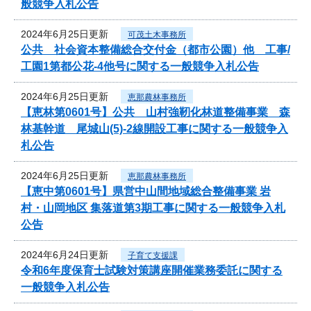
般競争入札公告
2024年6月25日更新
可茂土木事務所
公共 社会資本整備総合交付金（都市公園）他 工事/
工園1第都公花-4他号に関する一般競争入札公告
2024年6月25日更新
恵那農林事務所
【恵林第0601号】公共 山村強靭化林道整備事業 森
林基幹道 尾城山(5)-2線開設工事に関する一般競争入
札公告
2024年6月25日更新
恵那農林事務所
【恵中第0601号】県営中山間地域総合整備事業 岩
村・山岡地区 集落道第3期工事に関する一般競争入札
公告
2024年6月24日更新
子育て支援課
令和6年度保育士試験対策講座開催業務委託に関する
一般競争入札公告