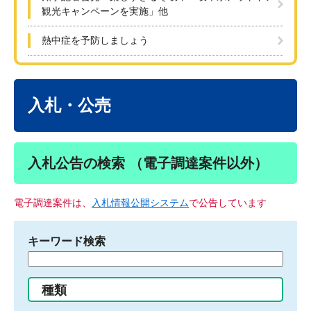
観光キャンペーンを実施」他
熱中症を予防しましょう
本
文
入札・公売
入札公告の検索 （電子調達案件以外）
電子調達案件は、
入札情報公開システム
で公告しています
キーワード検索
検
索
す
種類
る