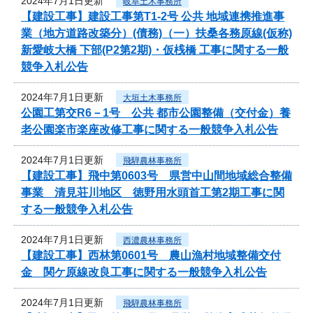
2024年7月1日更新
岐阜土木事務所
【建設工事】建設工事第T1-2号 公共 地域連携推進事
業（地方道路改築分）(債務)（一）扶桑各務原線(仮称)
新愛岐大橋 下部(P2第2期)・仮桟橋 工事に関する一般
競争入札公告
2024年7月1日更新
大垣土木事務所
公園工第交R6－1号 公共 都市公園整備（交付金）養
老公園楽市楽座改修工事に関する一般競争入札公告
2024年7月1日更新
飛騨農林事務所
【建設工事】飛中第0603号 県営中山間地域総合整備
事業 清見荘川地区 徳野用水頭首工第2期工事に関
する一般競争入札公告
2024年7月1日更新
西濃農林事務所
【建設工事】西林第0601号 農山漁村地域整備交付
金 関ケ原線改良工事に関する一般競争入札公告
2024年7月1日更新
飛騨農林事務所