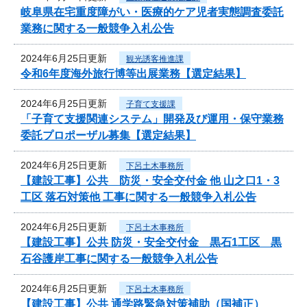
岐阜県在宅重度障がい・医療的ケア児者実態調査委託
業務に関する一般競争入札公告
2024年6月25日更新
観光誘客推進課
令和6年度海外旅行博等出展業務【選定結果】
2024年6月25日更新
子育て支援課
「子育て支援関連システム」開発及び運用・保守業務
委託プロポーザル募集【選定結果】
2024年6月25日更新
下呂土木事務所
【建設工事】公共 防災・安全交付金 他 山之口1・3
工区 落石対策他 工事に関する一般競争入札公告
2024年6月25日更新
下呂土木事務所
【建設工事】公共 防災・安全交付金 黒石1工区 黒
石谷護岸工事に関する一般競争入札公告
2024年6月25日更新
下呂土木事務所
【建設工事】公共 通学路緊急対策補助（国補正）