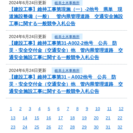
2024年6月24日更新
岐阜土木事務所
【建設工事】維持工事第現施（一）-2他号 県単 現
道施設整備（一般） 管内県管理道路 交通安全施設
工事に関する一般競争入札公告
2024年6月24日更新
岐阜土木事務所
【建設工事】維持工事第31-A002-2他号 公共 防
災・安全交付金（交通安全）他 管内県管理道路 交
通安全施設工事に関する一般競争入札公告
2024年6月24日更新
岐阜土木事務所
【建設工事】維持工事第31－A002他号 公共 防
災・安全交付金（交通安全）他 管内県管理道路 交
通安全施設工事に関する一般競争入札公告
1
2
3
4
5
6
7
8
9
10
11
12
13
14
15
16
17
18
19
20
21
22
23
24
25
26
27
28
29
30
31
32