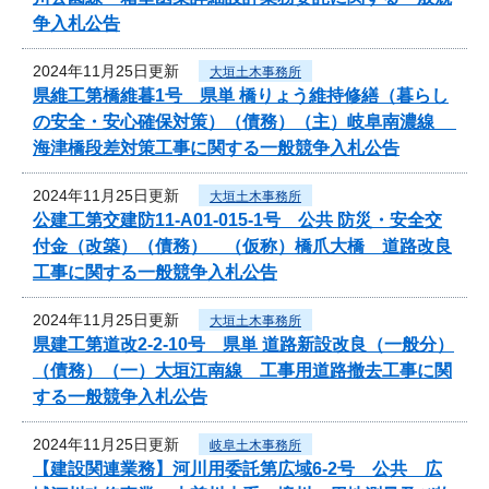
争入札公告
2024年11月25日更新
大垣土木事務所
県維工第橋維暮1号 県単 橋りょう維持修繕（暮らし
の安全・安心確保対策）（債務）（主）岐阜南濃線
海津橋段差対策工事に関する一般競争入札公告
2024年11月25日更新
大垣土木事務所
公建工第交建防11-A01-015-1号 公共 防災・安全交
付金（改築）（債務） （仮称）橋爪大橋 道路改良
工事に関する一般競争入札公告
2024年11月25日更新
大垣土木事務所
県建工第道改2-2-10号 県単 道路新設改良（一般分）
（債務）（一）大垣江南線 工事用道路撤去工事に関
する一般競争入札公告
2024年11月25日更新
岐阜土木事務所
【建設関連業務】河川用委託第広域6-2号 公共 広