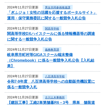
2024年11月27日更新
男女共同参画推進課
「ぎふジョ！女性の活躍を応援するポータルサイト」
運用・保守業務委託に関する一般競争入札公告
2024年11月27日更新
関高等学校
関高等学校DXハイスクールに係る情報機器等の調達
に関する一般競争入札公告
2024年11月27日更新
義務教育課
岐阜県市町村等GIGAスクール端末整備
（Chromebook）に係る一般競争入札公告【入札結
果】
2024年11月27日更新
八百津高等学校
令和7-9年度 八百津高等学校への自動販売機設置に
係る一般競争入札
2024年11月26日更新
古川土木事務所
【建設工事】工維2単第舗暮R6－3号 県単 舗装道