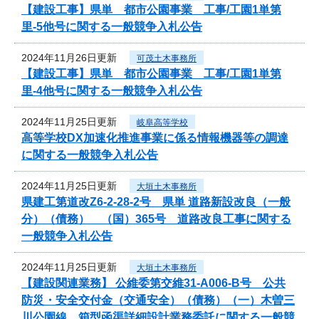
【建設工事】県単 都市公園事業 工事/工園1単第
里-5他号に関する一般競争入札公告
2024年11月26日更新
可茂土木事務所
【建設工事】県単 都市公園事業 工事/工園1単第
里-4他号に関する一般競争入札公告
2024年11月25日更新
岐阜高等学校
高等学校DX加速化推進事業に係る情報機器等の調達
に関する一般競争入札公告
2024年11月25日更新
大垣土木事務所
県建工第道改Z6-2-28-2号 県単 道路新設改良（一般
分）（債務） （国）365号 道路改良工事に関する
一般競争入札公告
2024年11月25日更新
大垣土木事務所
【建設関連業務】 公維委第交維31-A006-B号 公共
防災・安全交付金（交通安全）（債務）（一）木曽三
川公園線 箱型函渠詳細設計業務委託に関する一般競