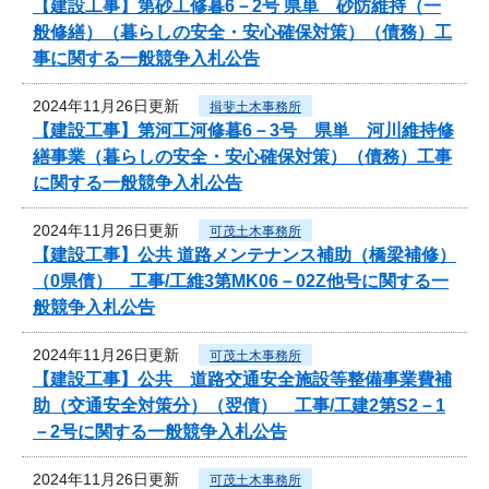
【建設工事】第砂工修暮6－2号 県単 砂防維持（一
般修繕）（暮らしの安全・安心確保対策）（債務）工
事に関する一般競争入札公告
2024年11月26日更新
揖斐土木事務所
【建設工事】第河工河修暮6－3号 県単 河川維持修
繕事業（暮らしの安全・安心確保対策）（債務）工事
に関する一般競争入札公告
2024年11月26日更新
可茂土木事務所
【建設工事】公共 道路メンテナンス補助（橋梁補修）
（0県債） 工事/工維3第MK06－02Z他号に関する一
般競争入札公告
2024年11月26日更新
可茂土木事務所
【建設工事】公共 道路交通安全施設等整備事業費補
助（交通安全対策分）（翌債） 工事/工建2第S2－1
－2号に関する一般競争入札公告
2024年11月26日更新
可茂土木事務所