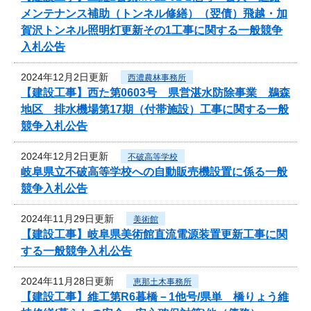
メンテナンス補助（トンネル修繕）（翌債）飛越・加
賀沢トンネル照明灯更新その1工事に関する一般競争
入札公告
2024年12月2日更新
西濃農林事務所
【建設工事】西た第0603号 県営湛水防除事業 鵜森
地区 排水機場第17期（付帯施設）工事に関する一般
競争入札公告
2024年12月2日更新
不破高等学校
岐阜県立不破高等学校への自動販売機設置に係る一般
競争入札公告
2024年11月29日更新
美術館
【建設工事】岐阜県美術館直流電源装置更新工事に関
する一般競争入札公告
2024年11月28日更新
恵那土木事務所
【建設工事】維工第R6暮橋－1他号/県単 橋りょう維