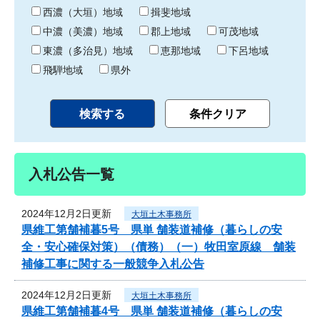
り
西濃（大垣）地域
揖斐地域
中濃（美濃）地域
郡上地域
可茂地域
東濃（多治見）地域
恵那地域
下呂地域
飛騨地域
県外
入札公告一覧
2024年12月2日更新
大垣土木事務所
県維工第舗補暮5号 県単 舗装道補修（暮らしの安
全・安心確保対策）（債務）（一）牧田室原線 舗装
補修工事に関する一般競争入札公告
2024年12月2日更新
大垣土木事務所
県維工第舗補暮4号 県単 舗装道補修（暮らしの安