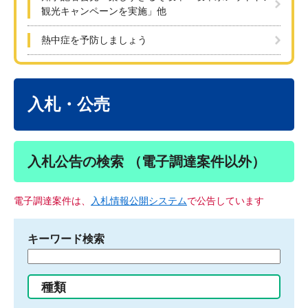
観光キャンペーンを実施」他
熱中症を予防しましょう
本
文
入札・公売
入札公告の検索 （電子調達案件以外）
電子調達案件は、
入札情報公開システム
で公告しています
キーワード検索
検
索
す
種類
る