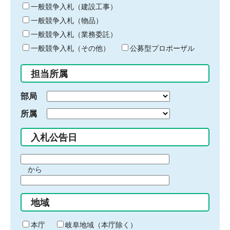
キ
一般競争入札（建設工事）
ー
一般競争入札（物品）
ワ
一般競争入札（業務委託）
ー
ド
一般競争入札（その他）
公募型プロポーザル
を
入
担当所属
力
部局
所属
入札公告日
期
から
間
期
の
間
始
地域
の
ま
終
り
わ
本庁
岐阜地域（本庁除く）