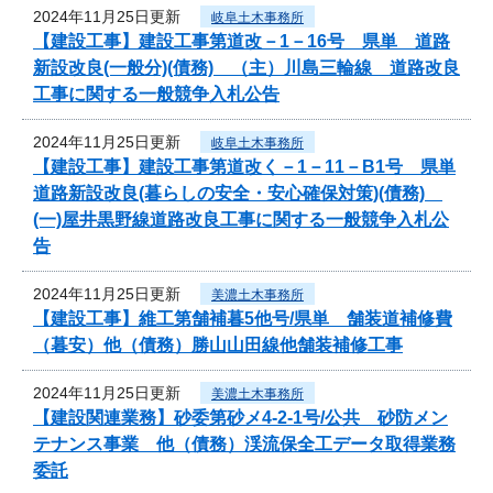
2024年11月25日更新
岐阜土木事務所
【建設工事】建設工事第道改－1－16号 県単 道路
新設改良(一般分)(債務) （主）川島三輪線 道路改良
工事に関する一般競争入札公告
2024年11月25日更新
岐阜土木事務所
【建設工事】建設工事第道改く－1－11－B1号 県単
道路新設改良(暮らしの安全・安心確保対策)(債務)
(一)屋井黒野線道路改良工事に関する一般競争入札公
告
2024年11月25日更新
美濃土木事務所
【建設工事】維工第舗補暮5他号/県単 舗装道補修費
（暮安）他（債務）勝山山田線他舗装補修工事
2024年11月25日更新
美濃土木事務所
【建設関連業務】砂委第砂メ4-2-1号/公共 砂防メン
テナンス事業 他（債務）渓流保全工データ取得業務
委託