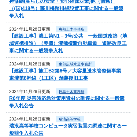
持修繕(暮らしの安全・安心確保対策)他（債務）
（(国)418号）藤川橋踏掛板設置工事に関する一般競
争入札
2024年11月28日更新
恵那土木事務所
【建設工事】濃工第N1－3号/公共 一般国道改築（地
域連携推進）（翌債）濃飛横断自動車道 道路改良工
事に関する一般競争入札
2024年11月28日更新
東部広域水道事務所
【建設工事】施工B2第6号／大容量送水管整備事業
東濃第8幹線（1工区）舗装復旧工事
2024年11月28日更新
岐阜土木事務所
R6年度 災害時応急対策用資材の調達に関する一般競
争入札公告
2024年11月28日更新
瑞浪高等学校
瑞浪高等学校コンピュータ実習装置の調達に関する一
般競争入札公告