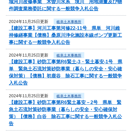
域河川改修事業 木曽川水系 境川 用地測量及び物
件調査業務委託に関する一般競争入札公告
2024年11月25日更新
岐阜土木事務所
【建設工事】河川工事第河修22-11号 県単 河川維
持修繕事業【債務】桑原川浄化施設本線ポンプ更新工
事に関する一般競争入札公告
2024年11月25日更新
岐阜土木事務所
【建設工事】砂防工事第R6緊土-3・緊土暮安-1号 県
単 緊急土石流対策砂防事業（暮らしの安全・安心確
保対策）【債務】初鹿谷 除石工事に関する一般競争
入札公告
2024年11月25日更新
岐阜土木事務所
【建設工事】砂防工事第R6緊土暮安－2号 県単 緊
急土石流対策砂防事業（暮らしの安全・安心確保対
策）【債務】白谷 除石工事に関する一般競争入札公
告