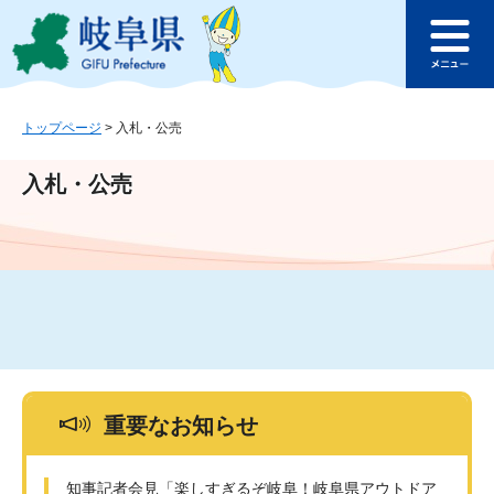
ペ
メ
このページの本文へ
ー
ニ
メ
ジ
ュ
ニ
の
ー
ュ
先
を
ー
頭
飛
トップページ
>
入札・公売
で
ば
す
し
入札・公売
。
て
本
文
へ
重要なお知らせ
知事記者会見「楽しすぎるぞ岐阜！岐阜県アウトドア