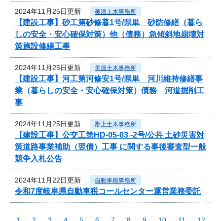
2024年11月25日更新
美濃土木事務所
【建設工事】砂工第砂修暮1号/県単 砂防修繕（暮ら
しの安全・安心確保対策）他（債務）急傾斜地崩壊対
策施設修繕工事
2024年11月25日更新
美濃土木事務所
【建設工事】河工第河修安1号/県単 河川維持修繕事
業（暮らしの安全・安心確保対策）債務 河道掘削工
事
2024年11月25日更新
郡上土木事務所
【建設工事】公交工第HD-05-03 -2号/公共 土砂災害対
策道路事業補助（翌債）工事 に関する事後審査型一般
競争入札公告
2024年11月22日更新
自動車税事務所
令和7度岐阜県自動車税コールセンター運営業務委託
1
2
3
4
5
6
7
8
9
10
11
12