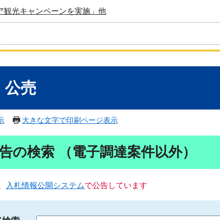
ア観光キャンペーンを実施」他
・公売
示
大きな文字で印刷ページ表示
告の検索 （電子調達案件以外）
、
入札情報公開システム
で公告しています