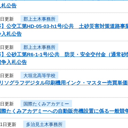
入札公告
3日更新
郡上土木事務所
】公交工第HD-05-03-h1号/公共 土砂災害対策道
争入札公告
3日更新
郡上土木事務所
】公砂工第R6-1-1号/公共 防災・安全交付金（通
競争入札公告
3日更新
大垣北高等学校
度リソグラフデジタル印刷機用インク・マスター売買単
3日更新
国際たくみアカデミー
国際たくみアカデミーへの自動販売機設置に係る一般競
31日更新
多治見土木事務所