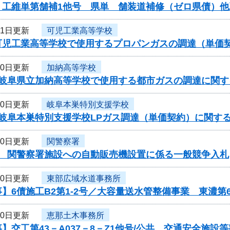
】工維単第舗補1他号 県単 舗装道補修（ゼロ県債）
31日更新
可児工業高等学校
可児工業高等学校で使用するプロパンガスの調達（単価
30日更新
加納高等学校
度岐阜県立加納高等学校で使用する都市ガスの調達に関す
30日更新
岐阜本巣特別支援学校
度岐阜本巣特別支援学校LPガス調達（単価契約）に関す
30日更新
関警察署
度 関警察署施設への自動販売機設置に係る一般競争入札
30日更新
東部広域水道事務所
】6債施工B2第1-2号／大容量送水管整備事業 東濃第
30日更新
恵那土木事務所
】交工第43－A037－8－Z1他号/公共 交通安全施設