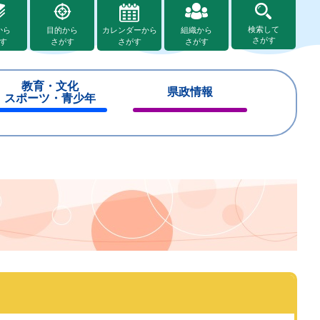
検索して
から
目的から
カレンダーから
組織から
さがす
す
さがす
さがす
さがす
教育・文化
県政情報
スポーツ・青少年
閉
閉
じ
じ
る
る