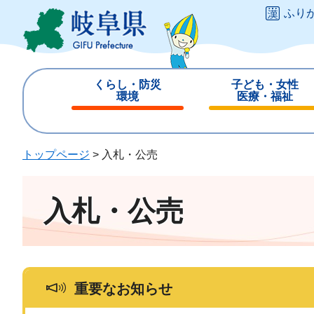
ペ
メ
ふり
ー
ニ
ジ
ュ
の
ー
先
を
くらし・防災
子ども・女性
頭
飛
環境
医療・福祉
で
ば
閉
閉
す
し
じ
じ
。
て
る
る
トップページ
>
入札・公売
本
文
へ
入札・公売
重要なお知らせ