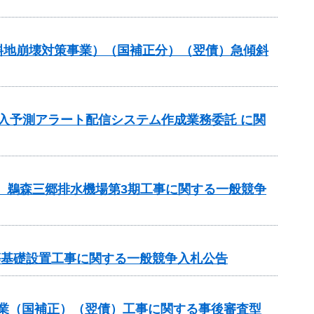
傾斜地崩壊対策事業）（国補正分）（翌債）急傾斜
流入予測アラート配信システム作成業務委託 に関
区 鵜森三郷排水機場第3期工事に関する一般競争
等基礎設置工事に関する一般競争入札公告
補助事業（国補正）（翌債）工事に関する事後審査型