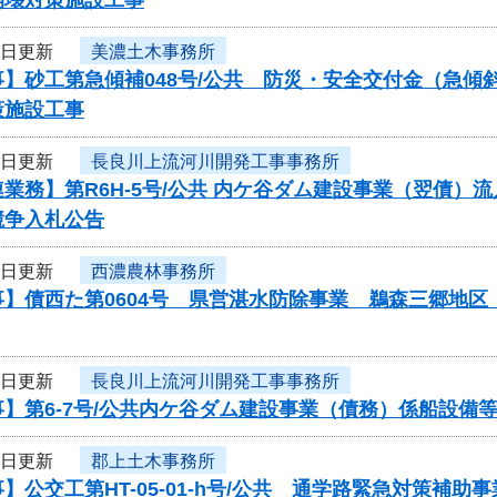
3日更新
美濃土木事務所
事】砂工第急傾補048号/公共 防災・安全交付金（急
策施設工事
3日更新
長良川上流河川開発工事事務所
業務】第R6H-5号/公共 内ケ谷ダム建設事業（翌債）
競争入札公告
3日更新
西濃農林事務所
事】債西た第0604号 県営湛水防除事業 鵜森三郷地
3日更新
長良川上流河川開発工事事務所
】第6-7号/公共内ケ谷ダム建設事業（債務）係船設備
3日更新
郡上土木事務所
】公交工第HT-05-01-h号/公共 通学路緊急対策