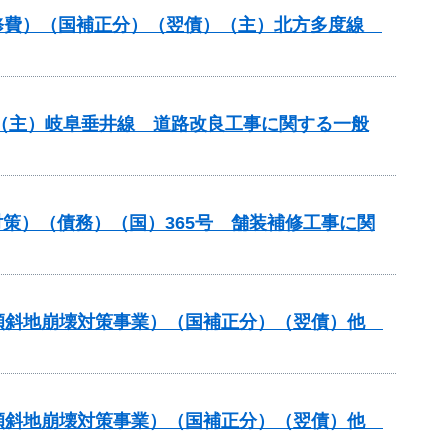
装道補修費）（国補正分）（翌債）（主）北方多度線
） （主）岐阜垂井線 道路改良工事に関する一般
策）（債務）（国）365号 舗装補修工事に関
急傾斜地崩壊対策事業）（国補正分）（翌債）他
急傾斜地崩壊対策事業）（国補正分）（翌債）他