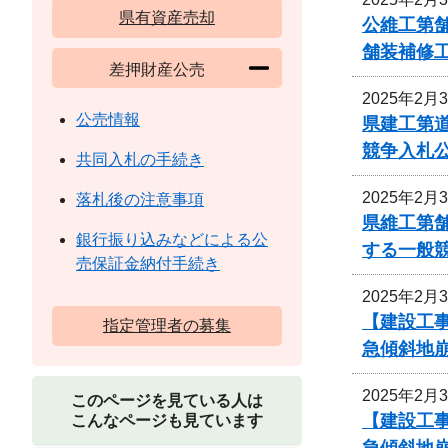
県有資産売却
公維工第舗
舗装補修
差押財産公売
2025年2月
公売情報
県建工第道
競争入札
共同入札の手続き
2025年2月
落札後の注意事項
県維工第舗
銀行振り込みなどによる公
する一般
売保証金納付手続き
2025年2月
【建設工
指定管理者の募集
急傾斜地
2025年2月
このページを見ている人は
【建設工
こんなページも見ています
急傾斜地