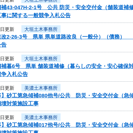
補43-047H-2-1号 公共 防災・安全交付金（舗
工事に関する一般競争入札公告
3日更新
大垣土木事務所
改2-26-3号 県単 県単道路改良（一般分）（債務
公告
3日更新
大垣土木事務所
補暮6号 県単 舗装道補修（暮らしの安全・安心確保対
競争入札公告
3日更新
美濃土木事務所
事】砂工第急傾補080他号/公共 防災・安全交付金（
崩壊対策施設工事
3日更新
美濃土木事務所
事】砂工第急傾補017他号/公共 防災・安全交付金（
崩壊対策施設工事