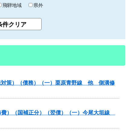
飛騨地域
県外
保対策）（債務）（一）栗原青野線 他 側溝修
装道補修費）（国補正分）（翌債）（一）今尾大垣線