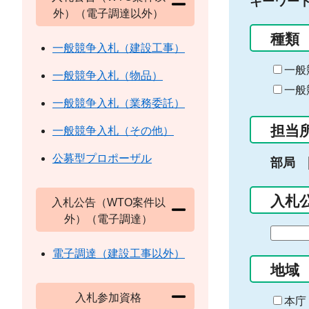
キーワー
外）（電子調達以外）
種類
一般競争入札（建設工事）
一般
一般競争入札（物品）
一般
一般競争入札（業務委託）
担当
一般競争入札（その他）
公募型プロポーザル
部局
入札
入札公告（WTO案件以
外）（電子調達）
期
間
電子調達（建設工事以外）
の
地域
始
入札参加資格
ま
本庁