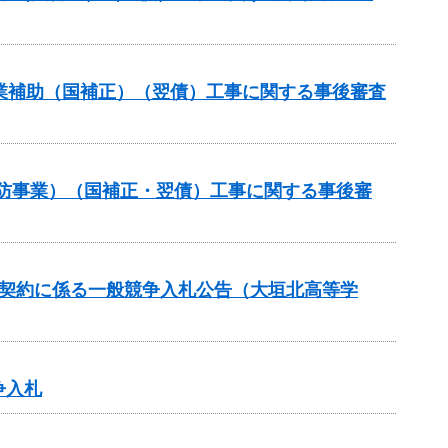
路事業補助（国補正）（翌債）工事に関する事後審査
常砂防事業）（国補正・翌債）工事に関する事後審
価契約に係る一般競争入札公告（大垣北高等学
争入札