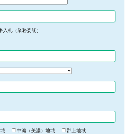
争入札（業務委託）
地域
中濃（美濃）地域
郡上地域