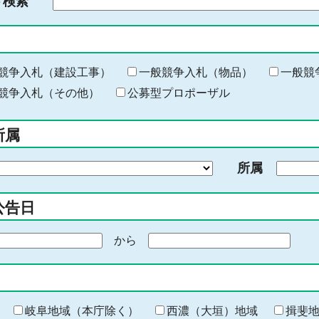
ド検索
検
索
す
る
キ
競争入札（建設工事）
一般競争入札（物品）
一般競
ー
競争入札（その他）
公募型プロポーザル
ワ
ー
所属
ド
を
所属
入
力
公告日
から
期
間
の
終
わ
岐阜地域（本庁除く）
西濃（大垣）地域
揖斐