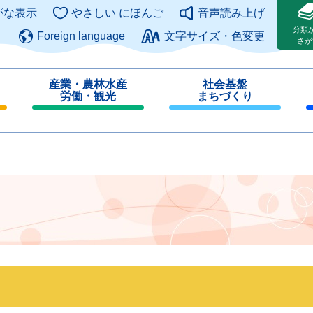
このページの本文へ
がな表示
やさしい にほんご
音声読み上げ
分類
Foreign language
文字サイズ・色変更
さが
産業・農林水産
社会基盤
労働・観光
まちづくり
閉
閉
じ
じ
る
る