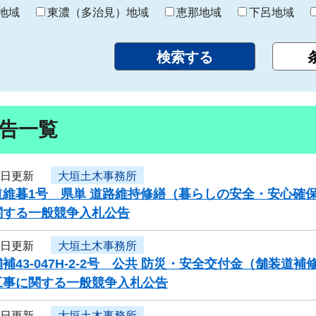
り
地域
東濃（多治見）地域
恵那地域
下呂地域
告一覧
3日更新
大垣土木事務所
道維暮1号 県単 道路維持修繕（暮らしの安全・安心確
関する一般競争入札公告
3日更新
大垣土木事務所
補43-047H-2-2号 公共 防災・安全交付金（舗
工事に関する一般競争入札公告
3日更新
大垣土木事務所