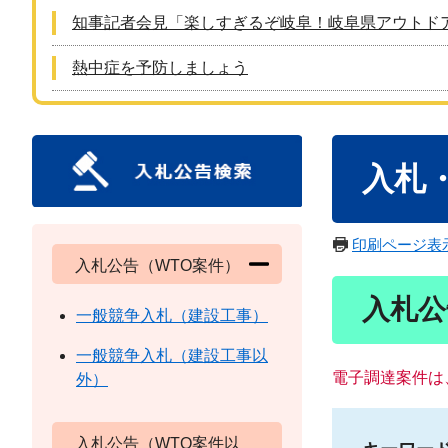
知事記者会見「楽しすぎるぞ岐阜！岐阜県アウトド
熱中症を予防しましょう
本
入札
文
印刷ページ表
入札公告（WTO案件）
入札公
一般競争入札（建設工事）
一般競争入札（建設工事以
電子調達案件は
外）
入札公告（WTO案件以