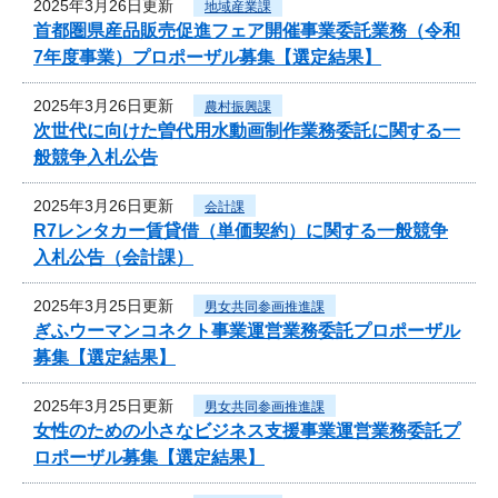
2025年3月26日更新
地域産業課
首都圏県産品販売促進フェア開催事業委託業務（令和
7年度事業）プロポーザル募集【選定結果】
2025年3月26日更新
農村振興課
次世代に向けた曽代用水動画制作業務委託に関する一
般競争入札公告
2025年3月26日更新
会計課
R7レンタカー賃貸借（単価契約）に関する一般競争
入札公告（会計課）
2025年3月25日更新
男女共同参画推進課
ぎふウーマンコネクト事業運営業務委託プロポーザル
募集【選定結果】
2025年3月25日更新
男女共同参画推進課
女性のための小さなビジネス支援事業運営業務委託プ
ロポーザル募集【選定結果】