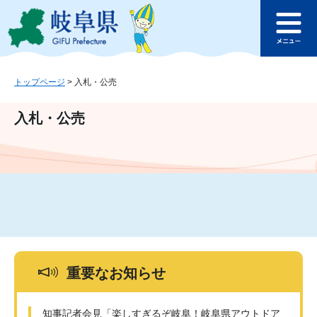
ペ
メ
このページの本文へ
ー
ニ
メ
ジ
ュ
ニ
の
ー
ュ
先
を
ー
頭
飛
トップページ
>
入札・公売
で
ば
す
し
入札・公売
。
て
本
文
へ
重要なお知らせ
知事記者会見「楽しすぎるぞ岐阜！岐阜県アウトドア