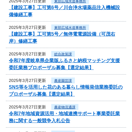
2025年3月27日更新
東部広域水道事務所
【建設工事】工可第6号／川合浄水場薬品注入機械設
備修繕工事
2025年3月27日更新
東部広域水道事務所
【建設工事】工可第5号／無停電電源設備（可茂右
岸）修繕工事
2025年3月27日更新
総合政策課
令和7年度岐阜県企業版ふるさと納税マッチング支援
委託業務プロポーザル募集【選定結果】
2025年3月27日更新
農産園芸課
SNS等を活用した花のある暮らし情報発信業務委託の
プロポーザル募集【選定結果】
2025年3月27日更新
農産物流通課
令和7年地域資源活用・地域連携サポート事業委託業
務に関する一般競争入札公告