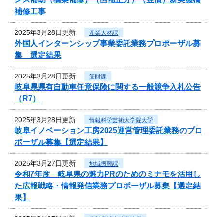
補修工事
2025年3月28日更新
産業人材課
外国人インターンシップ事業委託業務プロポーザル募
集 選定結果
2025年3月28日更新
管財課
岐阜県県有自動車任意保険に関する一般競争入札公告
（R7）
2025年3月28日更新
情報科学芸術大学院大学
岐阜イノベーション工房2025運営管理委託業務のプロ
ポーザル募集【選定結果】
2025年3月27日更新
地域振興課
令和7年度 岐阜県の魅力PRのためのミナモを活用し
た広報戦略・情報発信業務プロポーザル募集【選定結
果】