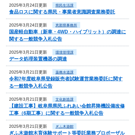
2025年3月24日更新
県民生活課
食品ロスに関する県民・事業者意識調査業務委託
2025年3月24日更新
恵那県事務所
国産軽自動車（新車・4WD・ハイブリット）の調達に
関する一般競争入札公告
2025年3月21日更新
環境管理課
データ処理装置機器の調達
2025年3月21日更新
薬務水道課
令和7年度岐阜県登録販売者試験運営業務委託に関す
る一般競争入札公告
2025年3月21日更新
文化創造課
【建設工事】岐阜県県民ふれあい会館昇降機設備改修
工事（6期工事）に関する一般競争入札公告
2025年3月21日更新
ぎふ木遊館
ぎふ木遊館木育体験サポート等委託業務プロポーザル