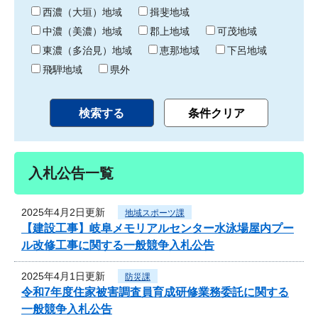
り
西濃（大垣）地域
揖斐地域
中濃（美濃）地域
郡上地域
可茂地域
東濃（多治見）地域
恵那地域
下呂地域
飛騨地域
県外
入札公告一覧
2025年4月2日更新
地域スポーツ課
【建設工事】岐阜メモリアルセンター水泳場屋内プー
ル改修工事に関する一般競争入札公告
2025年4月1日更新
防災課
令和7年度住家被害調査員育成研修業務委託に関する
一般競争入札公告