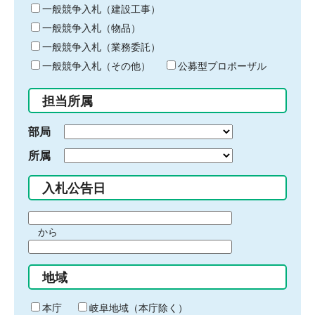
キ
一般競争入札（建設工事）
ー
一般競争入札（物品）
ワ
一般競争入札（業務委託）
ー
ド
一般競争入札（その他）
公募型プロポーザル
を
入
担当所属
力
部局
所属
入札公告日
期
から
間
期
の
間
始
地域
の
ま
終
り
わ
本庁
岐阜地域（本庁除く）