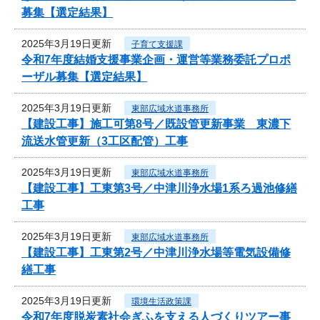
募集【選定結果】
2025年3月19日更新
子育て支援課
令和7年度結婚支援事業企画・運営等業務委託プロポ
ーザル募集【選定結果】
2025年3月19日更新
東部広域水道事務所
【建設工事】施工可第8号／既設管更新事業 東濃下
流送水管更新（3工区配管）工事
2025年3月19日更新
東部広域水道事務所
【建設工事】工東第3号／中津川浄水場1系ろ過池修繕
工事
2025年3月19日更新
東部広域水道事務所
【建設工事】工東第2号／中津川浄水場等電気設備修
繕工事
2025年3月19日更新
環境生活政策課
令和7年度脱炭素社会ぎふを支える人づくりツアー事