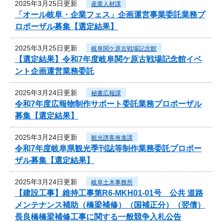
2025年3月25日更新
産業人材課
「オール岐阜・企業フェス」企画運営事業委託業務プ
ロポーザル募集【選定結果】
2025年3月25日更新
岐阜関ケ原古戦場記念館
【選定結果】令和7年度岐阜関ケ原古戦場記念館イベ
ント企画運営業務委託
2025年3月24日更新
秘書広報課
令和7年度広報物制作サポート委託業務プロポーザル
募集【選定結果】
2025年3月24日更新
観光誘客推進課
令和7年度岐阜県観光季刊誌等制作業務委託プロポー
ザル募集【選定結果】
2025年3月24日更新
岐阜土木事務所
【建設工事】維持工事第R6-MKH01-01号 公共 道路
メンテナンス補助（橋梁補修）（国補正分）（翌債）
長良橋橋梁補修工事に関する一般競争入札公告