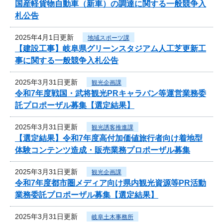
国産軽貨物自動車（新車）の調達に関する一般競争入
札公告
2025年4月1日更新
地域スポーツ課
【建設工事】岐阜県グリーンスタジアム人工芝更新工
事に関する一般競争入札公告
2025年3月31日更新
観光企画課
令和7年度戦国・武将観光PRキャラバン等運営業務委
託プロポーザル募集【選定結果】
2025年3月31日更新
観光誘客推進課
【選定結果】令和7年度高付加価値旅行者向け着地型
体験コンテンツ造成・販売業務プロポーザル募集
2025年3月31日更新
観光企画課
令和7年度都市圏メディア向け県内観光資源等PR活動
業務委託プロポーザル募集【選定結果】
2025年3月31日更新
岐阜土木事務所