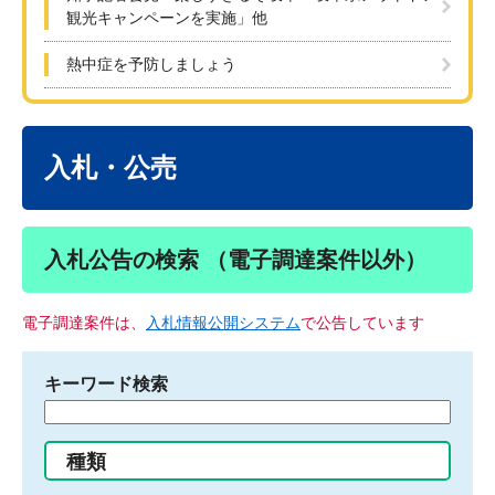
観光キャンペーンを実施」他
熱中症を予防しましょう
本
文
入札・公売
入札公告の検索 （電子調達案件以外）
電子調達案件は、
入札情報公開システム
で公告しています
キーワード検索
検
索
す
種類
る