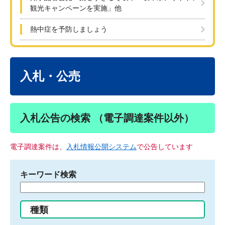
観光キャンペーンを実施」他
熱中症を予防しましょう
本
文
入札・公売
入札公告の検索 （電子調達案件以外）
電子調達案件は、
入札情報公開システム
で公告しています
キーワード検索
検
索
す
種類
る