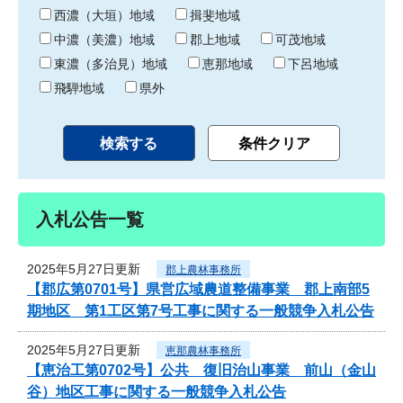
り
西濃（大垣）地域
揖斐地域
中濃（美濃）地域
郡上地域
可茂地域
東濃（多治見）地域
恵那地域
下呂地域
飛騨地域
県外
入札公告一覧
2025年5月27日更新
郡上農林事務所
【郡広第0701号】県営広域農道整備事業 郡上南部5
期地区 第1工区第7号工事に関する一般競争入札公告
2025年5月27日更新
恵那農林事務所
【恵治工第0702号】公共 復旧治山事業 前山（金山
谷）地区工事に関する一般競争入札公告