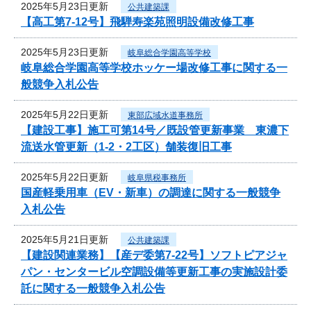
2025年5月23日更新
公共建築課
【高工第7-12号】飛騨寿楽苑照明設備改修工事
2025年5月23日更新
岐阜総合学園高等学校
岐阜総合学園高等学校ホッケー場改修工事に関する一
般競争入札公告
2025年5月22日更新
東部広域水道事務所
【建設工事】施工可第14号／既設管更新事業 東濃下
流送水管更新（1-2・2工区）舗装復旧工事
2025年5月22日更新
岐阜県税事務所
国産軽乗用車（EV・新車）の調達に関する一般競争
入札公告
2025年5月21日更新
公共建築課
【建設関連業務】【産デ委第7-22号】ソフトピアジャ
パン・センタービル空調設備等更新工事の実施設計委
託に関する一般競争入札公告