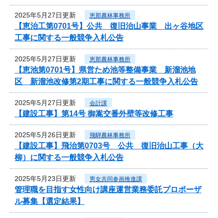
2025年5月27日更新
恵那農林事務所
【恵治工第0701号】公共 復旧治山事業 出ヶ谷地区
工事に関する一般競争入札公告
2025年5月27日更新
恵那農林事務所
【恵池第0701号】県営ため池等整備事業 新溜池地
区 新溜池改修第2期工事に関する一般競争入札公告
2025年5月27日更新
会計課
【建設工事】第14号 御嵩交番外壁等改修工事
2025年5月26日更新
飛騨農林事務所
【建設工事】飛治第0703号 公共 復旧治山工事（大
柳）に関する一般競争入札公告
2025年5月23日更新
男女共同参画推進課
管理職を目指す女性向け講座運営業務委託プロポーザ
ル募集【選定結果】