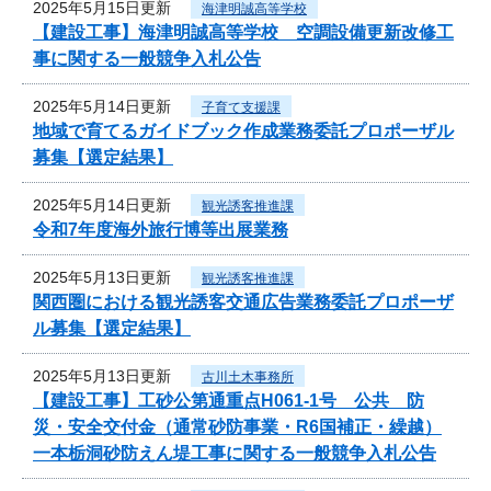
2025年5月15日更新
海津明誠高等学校
【建設工事】海津明誠高等学校 空調設備更新改修工
事に関する一般競争入札公告
2025年5月14日更新
子育て支援課
地域で育てるガイドブック作成業務委託プロポーザル
募集【選定結果】
2025年5月14日更新
観光誘客推進課
令和7年度海外旅行博等出展業務
2025年5月13日更新
観光誘客推進課
関西圏における観光誘客交通広告業務委託プロポーザ
ル募集【選定結果】
2025年5月13日更新
古川土木事務所
【建設工事】工砂公第通重点H061-1号 公共 防
災・安全交付金（通常砂防事業・R6国補正・繰越）
一本栃洞砂防えん堤工事に関する一般競争入札公告