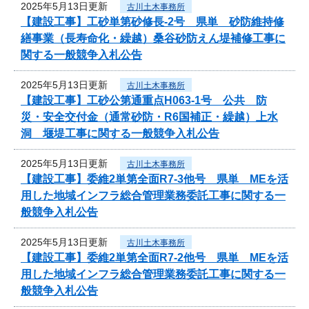
2025年5月13日更新
古川土木事務所
【建設工事】工砂単第砂修長‐2号 県単 砂防維持修
繕事業（長寿命化・繰越）桑谷砂防えん堤補修工事に
関する一般競争入札公告
2025年5月13日更新
古川土木事務所
【建設工事】工砂公第通重点H063-1号 公共 防
災・安全交付金（通常砂防・R6国補正・繰越）上水
洞 堰堤工事に関する一般競争入札公告
2025年5月13日更新
古川土木事務所
【建設工事】委維2単第全面R7-3他号 県単 MEを活
用した地域インフラ総合管理業務委託工事に関する一
般競争入札公告
2025年5月13日更新
古川土木事務所
【建設工事】委維2単第全面R7-2他号 県単 MEを活
用した地域インフラ総合管理業務委託工事に関する一
般競争入札公告