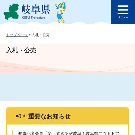
ペ
メ
このページの本文へ
ー
ニ
メ
ジ
ュ
ニ
の
ー
ュ
先
を
ー
頭
飛
トップページ
>
入札・公売
で
ば
す
し
入札・公売
。
て
本
文
へ
重要なお知らせ
知事記者会見「楽しすぎるぞ岐阜！岐阜県アウトドア