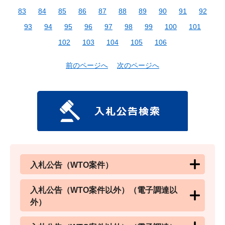
83
84
85
86
87
88
89
90
91
92
93
94
95
96
97
98
99
100
101
102
103
104
105
106
前のページへ
次のページへ
入札公告（WTO案件）
入札公告（WTO案件以外）（電子調達以
外）