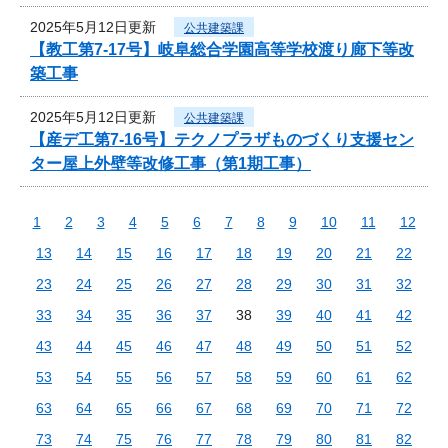
2025年5月12日更新
公共建築課
【教工第7-17号】岐阜総合学園高等学校渡り廊下等改
築工事
2025年5月12日更新
公共建築課
【産デ工第7-16号】テクノプラザものづくり支援セン
ター屋上外壁等改修工事（第1期工事）
1
2
3
4
5
6
7
8
9
10
11
12
13
14
15
16
17
18
19
20
21
22
23
24
25
26
27
28
29
30
31
32
33
34
35
36
37
38
39
40
41
42
43
44
45
46
47
48
49
50
51
52
53
54
55
56
57
58
59
60
61
62
63
64
65
66
67
68
69
70
71
72
73
74
75
76
77
78
79
80
81
82