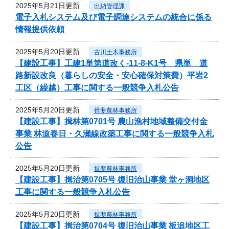
2025年5月21日更新
出納管理課
電子入札システム及び電子調達システムの統合に係る
情報提供依頼
2025年5月20日更新
古川土木事務所
【建設工事】工建1単第道改く-11-8-K1号 県単 道
路新設改良（暮らしの安全・安心確保対策費）平岩2
工区（繰越）工事に関する一般競争入札公告
2025年5月20日更新
揖斐農林事務所
【建設工事】揖林第0701号 農山漁村地域整備交付金
事業 林道春日・久瀬線改築工事に関する一般競争入札
公告
2025年5月20日更新
揖斐農林事務所
【建設工事】揖治第0705号 復旧治山事業 堂ヶ洞地区
工事に関する一般競争入札公告
2025年5月20日更新
揖斐農林事務所
【建設工事】揖治第0704号 復旧治山事業 板追地区工