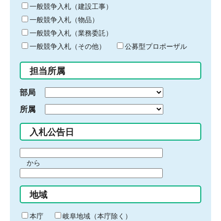
キ
一般競争入札（建設工事）
ー
一般競争入札（物品）
ワ
一般競争入札（業務委託）
ー
ド
一般競争入札（その他）
公募型プロポーザル
を
入
担当所属
力
部局
所属
入札公告日
期
から
間
期
の
間
始
地域
の
ま
終
り
わ
本庁
岐阜地域（本庁除く）