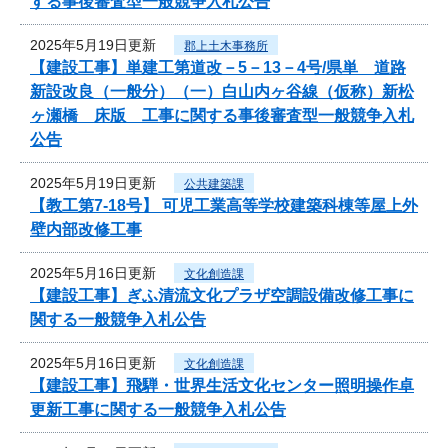
する事後審査型一般競争入札公告
2025年5月19日更新
郡上土木事務所
【建設工事】単建工第道改－5－13－4号/県単 道路
新設改良（一般分）（一）白山内ヶ谷線（仮称）新松
ヶ瀬橋 床版 工事に関する事後審査型一般競争入札
公告
2025年5月19日更新
公共建築課
【教工第7-18号】 可児工業高等学校建築科棟等屋上外
壁内部改修工事
2025年5月16日更新
文化創造課
【建設工事】ぎふ清流文化プラザ空調設備改修工事に
関する一般競争入札公告
2025年5月16日更新
文化創造課
【建設工事】飛騨・世界生活文化センター照明操作卓
更新工事に関する一般競争入札公告