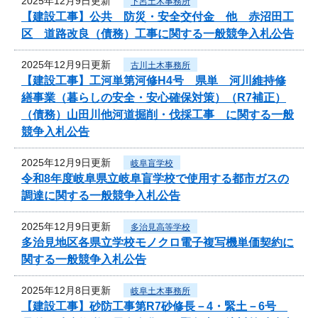
2025年12月9日更新
下呂土木事務所
【建設工事】公共 防災・安全交付金 他 赤沼田工
区 道路改良（債務）工事に関する一般競争入札公告
2025年12月9日更新
古川土木事務所
【建設工事】工河単第河修H4号 県単 河川維持修
繕事業（暮らしの安全・安心確保対策）（R7補正）
（債務）山田川他河道掘削・伐採工事 に関する一般
競争入札公告
2025年12月9日更新
岐阜盲学校
令和8年度岐阜県立岐阜盲学校で使用する都市ガスの
調達に関する一般競争入札公告
2025年12月9日更新
多治見高等学校
多治見地区各県立学校モノクロ電子複写機単価契約に
関する一般競争入札公告
2025年12月8日更新
岐阜土木事務所
【建設工事】砂防工事第R7砂修長－4・緊土－6号