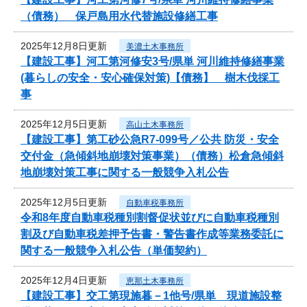
（債務） 保戸島用水代替施設修繕工事
2025年12月8日更新
美濃土木事務所
【建設工事】河工第河修安3号/県単 河川維持修繕事業
(暮らしの安全・安心確保対策)【債務】 樹木伐採工
事
2025年12月5日更新
高山土木事務所
【建設工事】第工砂公急R7-099号／公共 防災・安全
交付金（急傾斜地崩壊対策事業）（債務）松倉急傾斜
地崩壊対策工事に関する一般競争入札公告
2025年12月5日更新
自動車税事務所
令和8年度自動車税種別割督促状並びに自動車税種別
割及び自動車税差押予告書・警告書作成等業務委託に
関する一般競争入札公告（単価契約）
2025年12月4日更新
恵那土木事務所
【建設工事】交工第現施暮－1他号/県単 現道施設整