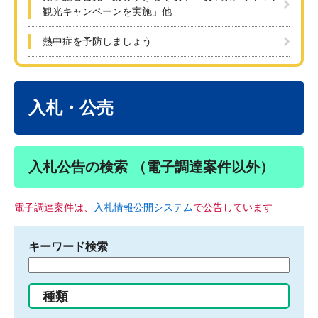
観光キャンペーンを実施」他
熱中症を予防しましょう
本
文
入札・公売
入札公告の検索 （電子調達案件以外）
電子調達案件は、
入札情報公開システム
で公告しています
キーワード検索
検
索
す
種類
る