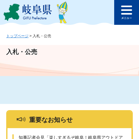
ペ
メ
このページの本文へ
ー
ニ
メ
ジ
ュ
ニ
の
ー
ュ
先
を
ー
頭
飛
トップページ
>
入札・公売
で
ば
す
し
入札・公売
。
て
本
文
へ
重要なお知らせ
知事記者会見「楽しすぎるぞ岐阜！岐阜県アウトドア