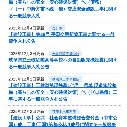
備（暮らしの安全・安心確保対策）他（債務）
（（一）中野方苗木線 他）交通安全施設工事に関す
る一般競争入札
2025年12月4日更新
会計課
【建設工事】第39号 平田交番新築工事に関する一般
競争入札公告
2025年12月3日更新
土岐紅陵高等学校
岐阜県立土岐紅陵高等学校への自動販売機設置に関す
る一般競争入札公告
2025年12月2日更新
多治見土木事務所
【建設工事】工維単第現施暮1他号 県単 現道施設整
備（暮らしの安全・安心確保対策）他（ゼロ県債）工
事に関する一般競争入札公告
2025年12月2日更新
可茂土木事務所
【建設工事】公共 社会資本整備総合交付金（都市公
園）他 工事/工園1第都公花-1他号に関する一般競争