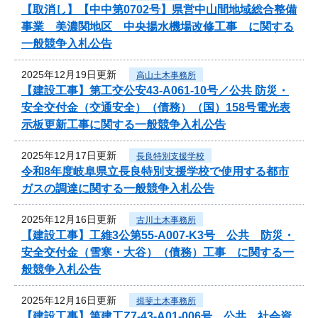
【取消し】【中中第0702号】県営中山間地域総合整備
事業 美濃関地区 中央揚水機場改修工事 に関する
一般競争入札公告
2025年12月19日更新
高山土木事務所
【建設工事】第工交公安43-A061-10号／公共 防災・
安全交付金（交通安全）（債務）（国）158号電光表
示板更新工事に関する一般競争入札公告
2025年12月17日更新
長良特別支援学校
令和8年度岐阜県立長良特別支援学校で使用する都市
ガスの調達に関する一般競争入札公告
2025年12月16日更新
古川土木事務所
【建設工事】工維3公第55-A007-K3号 公共 防災・
安全交付金（雪寒・大谷）（債務）工事 に関する一
般競争入札公告
2025年12月16日更新
揖斐土木事務所
【建設工事】第建工Z7-43-A01-006号 公共 社会資