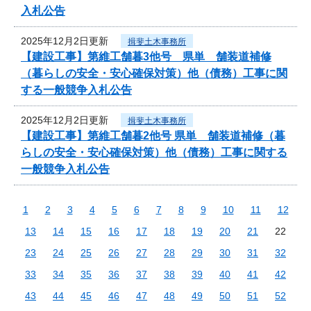
入札公告
2025年12月2日更新
揖斐土木事務所
【建設工事】第維工舗暮3他号 県単 舗装道補修
（暮らしの安全・安心確保対策）他（債務）工事に関
する一般競争入札公告
2025年12月2日更新
揖斐土木事務所
【建設工事】第維工舗暮2他号 県単 舗装道補修（暮
らしの安全・安心確保対策）他（債務）工事に関する
一般競争入札公告
1
2
3
4
5
6
7
8
9
10
11
12
13
14
15
16
17
18
19
20
21
22
23
24
25
26
27
28
29
30
31
32
33
34
35
36
37
38
39
40
41
42
43
44
45
46
47
48
49
50
51
52