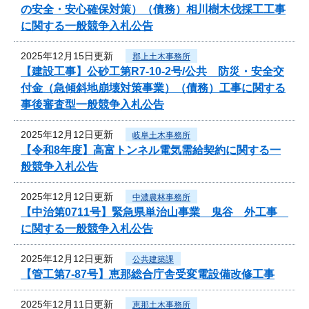
の安全・安心確保対策）（債務）相川樹木伐採工工事
に関する一般競争入札公告
2025年12月15日更新
郡上土木事務所
【建設工事】公砂工第R7-10-2号/公共 防災・安全交
付金（急傾斜地崩壊対策事業）（債務）工事に関する
事後審査型一般競争入札公告
2025年12月12日更新
岐阜土木事務所
【令和8年度】高富トンネル電気需給契約に関する一
般競争入札公告
2025年12月12日更新
中濃農林事務所
【中治第0711号】緊急県単治山事業 鬼谷 外工事
に関する一般競争入札公告
2025年12月12日更新
公共建築課
【管工第7-87号】恵那総合庁舎受変電設備改修工事
2025年12月11日更新
恵那土木事務所