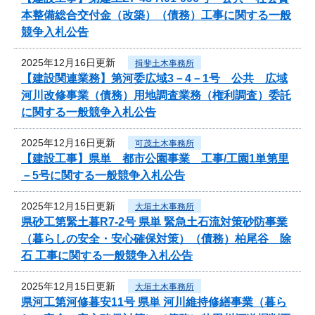
本整備総合交付金（改築）（債務）工事に関する一般
競争入札公告
2025年12月16日更新
揖斐土木事務所
【建設関連業務】第河委広域3－4－1号 公共 広域
河川改修事業（債務）用地調査業務（権利調査）委託
に関する一般競争入札公告
2025年12月16日更新
可茂土木事務所
【建設工事】県単 都市公園事業 工事/工園1単第里
－5号に関する一般競争入札公告
2025年12月15日更新
大垣土木事務所
県砂工第緊土暮R7-2号 県単 緊急土石流対策砂防事業
（暮らしの安全・安心確保対策）（債務）柏尾谷 除
石 工事に関する一般競争入札公告
2025年12月15日更新
大垣土木事務所
県河工第河修暮安11号 県単 河川維持修繕事業（暮ら