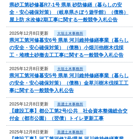
県砂工第砂修暮R7-1号 県単 砂防修繕（暮らしの安
全・安心確保対策）（岐阜県さぼう遊学館）（債務）
屋上防 水改修2期工事に関する一般競争入札公告
2025年12月8日更新
大垣土木事務所
県河工第河修暮安6号 県単 河川維持修繕事業（暮らし
の安全・安心確保対策）（債務）小畑川他樹木伐採
工・堆積土砂撤去工工事に関する一般競争入札公告
2025年12月8日更新
大垣土木事務所
県河工第河修暮安5号 県単 河川維持修繕事業（暮らし
の安全・安心確保対策）（債務）金草川樹木伐採工工
事に関する一般競争入札公告
2025年12月8日更新
美濃土木事務所
【建設工事】都公工第2号/公共 社会資本整備総合交
付金（都市公園）（翌債）トイレ更新工事
2025年12月8日更新
美濃土木事務所
【建設工事】河工第河修7号/県単 河川維持修繕事業