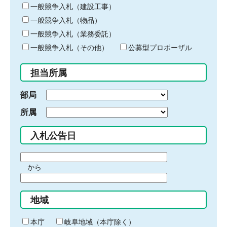
キ
一般競争入札（建設工事）
ー
一般競争入札（物品）
ワ
一般競争入札（業務委託）
ー
ド
一般競争入札（その他）
公募型プロポーザル
を
入
担当所属
力
部局
所属
入札公告日
期
から
間
期
の
間
始
地域
の
ま
終
り
わ
本庁
岐阜地域（本庁除く）