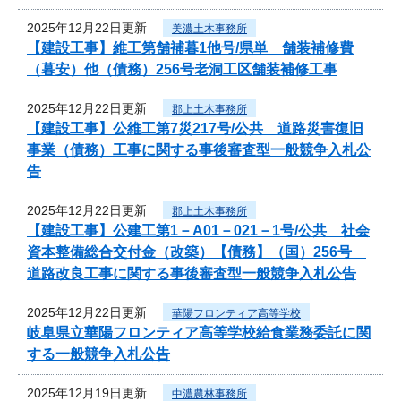
2025年12月22日更新
美濃土木事務所
【建設工事】維工第舗補暮1他号/県単 舗装補修費
（暮安）他（債務）256号老洞工区舗装補修工事
2025年12月22日更新
郡上土木事務所
【建設工事】公維工第7災217号/公共 道路災害復旧
事業（債務）工事に関する事後審査型一般競争入札公
告
2025年12月22日更新
郡上土木事務所
【建設工事】公建工第1－A01－021－1号/公共 社会
資本整備総合交付金（改築）【債務】（国）256号
道路改良工事に関する事後審査型一般競争入札公告
2025年12月22日更新
華陽フロンティア高等学校
岐阜県立華陽フロンティア高等学校給食業務委託に関
する一般競争入札公告
2025年12月19日更新
中濃農林事務所