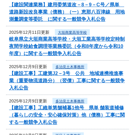
【建設関連業務】建用委第道改－8－9－C号／県単
道路新設改良事業（債務）（一）恵那八百津線 用地
測量調査等委託 に関する一般競争入札公告
2025年12月11日更新
大垣商業高等学校
岐阜県立大垣商業高等学校・大垣工業高等学校定時制
夜間学校給食調理等業務委託（令和8年度から令和10
年度）に関する一般競争入札公告
2025年12月9日更新
多治見土木事務所
【建設工事】工建第J2－3号 公共 地域連携推進事
業（重要物流道路分）（翌債）工事に関する一般競争
入札公告
2025年12月9日更新
多治見土木事務所
【建設工事】工維単第舗補暮1他号 県単 舗装道補修
（暮らしの安全・安心確保対策）他（債務）工事に関
する一般競争入札公告