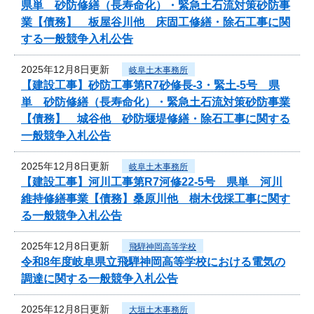
県単 砂防修繕（長寿命化）・緊急土石流対策砂防事
業【債務】 板屋谷川他 床固工修繕・除石工事に関
する一般競争入札公告
2025年12月8日更新
岐阜土木事務所
【建設工事】砂防工事第R7砂修長-3・緊土-5号 県
単 砂防修繕（長寿命化）・緊急土石流対策砂防事業
【債務】 城谷他 砂防堰堤修繕・除石工事に関する
一般競争入札公告
2025年12月8日更新
岐阜土木事務所
【建設工事】河川工事第R7河修22-5号 県単 河川
維持修繕事業【債務】桑原川他 樹木伐採工事に関す
る一般競争入札公告
2025年12月8日更新
飛騨神岡高等学校
令和8年度岐阜県立飛騨神岡高等学校における電気の
調達に関する一般競争入札公告
2025年12月8日更新
大垣土木事務所