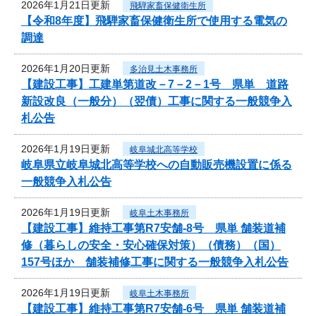
2026年1月21日更新
飛騨家畜保健衛生所
【令和8年度】飛騨家畜保健衛生所で使用する電気の
調達
2026年1月20日更新
多治見土木事務所
【建設工事】工建単第道改－7－2－1号 県単 道路
新設改良（一般分）（翌債）工事に関する一般競争入
札公告
2026年1月19日更新
岐阜城北高等学校
岐阜県立岐阜城北高等学校への自動販売機設置に係る
一般競争入札公告
2026年1月19日更新
岐阜土木事務所
【建設工事】維持工事第R7安舗-8号 県単 舗装道補
修（暮らしの安全・安心確保対策）（債務）（国）
157号ほか 舗装補修工事に関する一般競争入札公告
2026年1月19日更新
岐阜土木事務所
【建設工事】維持工事第R7安舗-6号 県単 舗装道補