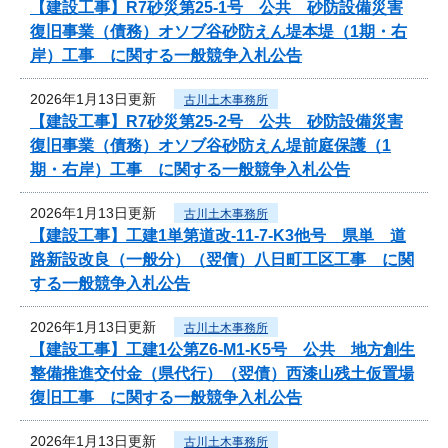
【建設工事】R7砂災第25-1号 公共 砂防設備災害
復旧事業（債務）オソブ谷砂防えん堤本堤（1期・右
岸）工事 に関する一般競争入札公告
2026年1月13日更新
古川土木事務所
【建設工事】R7砂災第25-2号 公共 砂防設備災害
復旧事業（債務）オソブ谷砂防えん堤前庭保護（1
期・右岸）工事 に関する一般競争入札公告
2026年1月13日更新
古川土木事務所
【建設工事】工建1単第道改-11-7-K3他号 県単 道
路新設改良（一般分）（翌債）八日町工区工事 に関
する一般競争入札公告
2026年1月13日更新
古川土木事務所
【建設工事】工建1公第Z6-M1-K5号 公共 地方創生
整備推進交付金（県代行）（翌債）西漆山残土仮置場
復旧工事 に関する一般競争入札公告
2026年1月13日更新
古川土木事務所