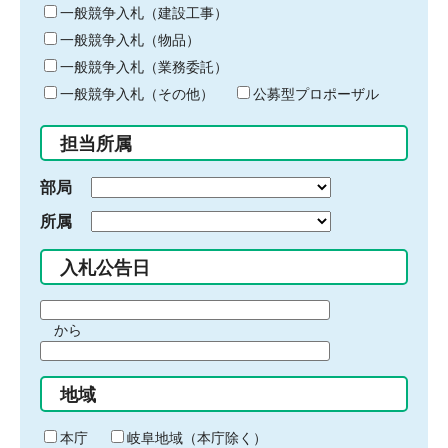
キ
一般競争入札（建設工事）
ー
一般競争入札（物品）
ワ
一般競争入札（業務委託）
ー
ド
一般競争入札（その他）
公募型プロポーザル
を
入
担当所属
力
部局
所属
入札公告日
期
から
間
期
の
間
始
地域
の
ま
終
り
わ
本庁
岐阜地域（本庁除く）