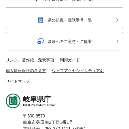
県の組織・電話番号一覧
県政へのご意見・ご提案
リンク・著作権・免責事項
利用ガイド
個人情報保護の考え方
ウェブアクセシビリティ方針
サイトマップ
岐阜県庁
GIFU Prefectural Office
〒500-8570
岐阜市薮田南2丁目1番1号
電話番号 058-272-1111（代表）