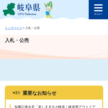
ペ
メ
このページの本文へ
ー
ニ
メ
ジ
ュ
ニ
の
ー
ュ
先
を
ー
頭
飛
トップページ
>
入札・公売
で
ば
す
し
入札・公売
。
て
本
文
へ
重要なお知らせ
知事記者会見「楽しすぎるぞ岐阜！岐阜県アウトドア