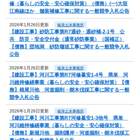
修（暮らしの安全・安心確保対策）（債務）(一)大垣
江南線ほか 舗装補修工事に関する一般競争入札公告
2026年1月26日更新
岐阜土木事務所
【建設工事】砂防工事第R7通砂・通砂補-2-1号 公
共 防災・安全交付金（通常砂防事業）（国補正）
【債務】団地洞 砂防堰堤工事に関する一般競争入札
公告
2026年1月26日更新
岐阜土木事務所
【建設工事】河川工事第R7河修暮安1-4号 県単 河
川維持修繕事業（暮らしの安全・安心確保対策）【債
務】根尾川他 河道掘削・樹木伐採工事に関する一般
競争入札公告
2026年1月26日更新
岐阜土木事務所
【建設工事】河川工事第R7河修暮安1-3他号 県単
河川維持修繕事業（暮らしの安全・安心確保対策）
【債務】新堀川他 掘削護岸・河道掘削・樹木伐採工