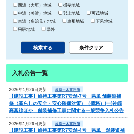
り
西濃（大垣）地域
揖斐地域
中濃（美濃）地域
郡上地域
可茂地域
東濃（多治見）地域
恵那地域
下呂地域
飛騨地域
県外
入札公告一覧
2026年1月26日更新
岐阜土木事務所
【建設工事】維持工事第R7安舗-7号 県単 舗装道補
修（暮らしの安全・安心確保対策）（債務）(一)神崎
高富線ほか 舗装補修工事に関する一般競争入札公告
2026年1月26日更新
岐阜土木事務所
【建設工事】維持工事第R7安舗-4号 県単 舗装道補