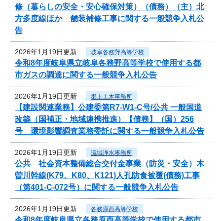
修（暮らしの安全・安心確保対策）（債務）（主）北
方多度線ほか 舗装補修工事に関する一般競争入札公
告
2026年1月19日更新
岐阜各務野高等学校
令和8年度岐阜県立岐阜各務野高等学校で使用する都
市ガスの調達に関する一般競争入札公告
2026年1月19日更新
郡上土木事務所
【建設関連業務】公建委第R7-W1-C号/公共 一般国道
改築（国補正・地域連携推進）【債務】（国）256
号 環境影響調査業務委託に関する一般競争入札公告
2026年1月19日更新
流域浄水事務所
公共 社会資本整備総合交付金事業（防災・安全）木
曽川幹線(K79、K80、K121)人孔防食被覆(債務)工事
（第401-C-072号）に関する一般競争入札公告
2026年1月19日更新
各務原西高等学校
令和8年度岐阜県立各務原西高等学校で使用する都市