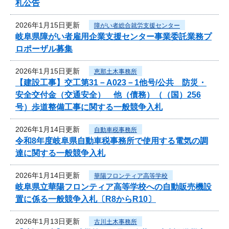
札公告
2026年1月15日更新
障がい者総合就労支援センター
岐阜県障がい者雇用企業支援センター事業委託業務プ
ロポーザル募集
2026年1月15日更新
恵那土木事務所
【建設工事】交工第31－A023－1他号/公共 防災・
安全交付金（交通安全） 他（債務）（（国）256
号）歩道整備工事に関する一般競争入札
2026年1月14日更新
自動車税事務所
令和8年度岐阜県自動車税事務所で使用する電気の調
達に関する一般競争入札
2026年1月14日更新
華陽フロンティア高等学校
岐阜県立華陽フロンティア高等学校への自動販売機設
置に係る一般競争入札〔R8からR10〕
2026年1月13日更新
古川土木事務所