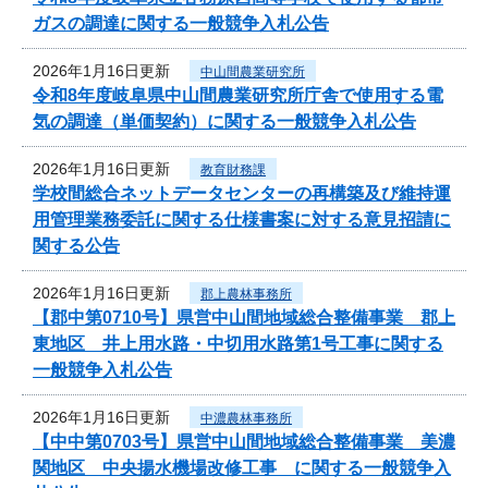
ガスの調達に関する一般競争入札公告
2026年1月16日更新
中山間農業研究所
令和8年度岐阜県中山間農業研究所庁舎で使用する電
気の調達（単価契約）に関する一般競争入札公告
2026年1月16日更新
教育財務課
学校間総合ネットデータセンターの再構築及び維持運
用管理業務委託に関する仕様書案に対する意見招請に
関する公告
2026年1月16日更新
郡上農林事務所
【郡中第0710号】県営中山間地域総合整備事業 郡上
東地区 井上用水路・中切用水路第1号工事に関する
一般競争入札公告
2026年1月16日更新
中濃農林事務所
【中中第0703号】県営中山間地域総合整備事業 美濃
関地区 中央揚水機場改修工事 に関する一般競争入