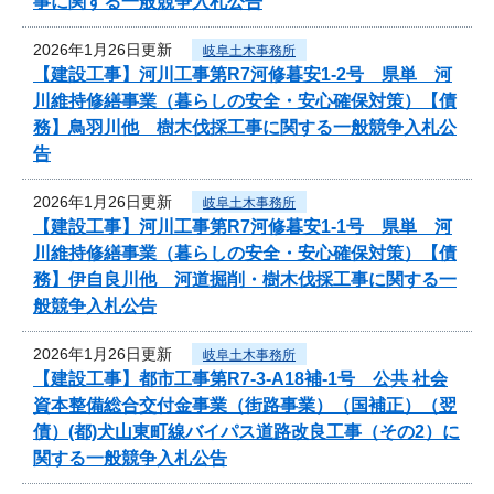
事に関する一般競争入札公告
2026年1月26日更新
岐阜土木事務所
【建設工事】河川工事第R7河修暮安1-2号 県単 河
川維持修繕事業（暮らしの安全・安心確保対策）【債
務】鳥羽川他 樹木伐採工事に関する一般競争入札公
告
2026年1月26日更新
岐阜土木事務所
【建設工事】河川工事第R7河修暮安1-1号 県単 河
川維持修繕事業（暮らしの安全・安心確保対策）【債
務】伊自良川他 河道掘削・樹木伐採工事に関する一
般競争入札公告
2026年1月26日更新
岐阜土木事務所
【建設工事】都市工事第R7-3-A18補-1号 公共 社会
資本整備総合交付金事業（街路事業）（国補正）（翌
債）(都)犬山東町線バイパス道路改良工事（その2）に
関する一般競争入札公告