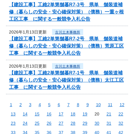
【建設工事】工維2単第舗暮R7-3号 県単 舗装道補
修（暮らしの安全・安心確保対策）（債務）一重ヶ根
工区工事 に関する一般競争入札公告
2026年1月13日更新
古川土木事務所
【建設工事】工維2単第舗暮R7-2号 県単 舗装道補
修（暮らしの安全・安心確保対策）（債務）荒原工区
工事 に関する一般競争入札公告
2026年1月13日更新
古川土木事務所
【建設工事】工維2単第舗暮R7-1号 県単 舗装道補
修（暮らしの安全・安心確保対策）（債務）太江工区
工事 に関する一般競争入札公告
1
2
3
4
5
6
7
8
9
10
11
12
13
14
15
16
17
18
19
20
21
22
23
24
25
26
27
28
29
30
31
32
33
34
35
36
37
38
39
40
41
42