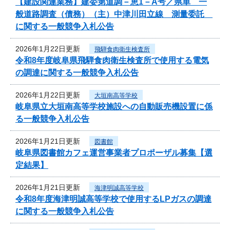
【建設関連業務】建委第道調－恵1－A号／県単 一
般道路調査（債務）（主）中津川田立線 測量委託
に関する一般競争入札公告
2026年1月22日更新
飛騨食肉衛生検査所
令和8年度岐阜県飛騨食肉衛生検査所で使用する電気
の調達に関する一般競争入札公告
2026年1月22日更新
大垣南高等学校
岐阜県立大垣南高等学校施設への自動販売機設置に係
る一般競争入札公告
2026年1月21日更新
図書館
岐阜県図書館カフェ運営事業者プロポーザル募集【選
定結果】
2026年1月21日更新
海津明誠高等学校
令和8年度海津明誠高等学校で使用するLPガスの調達
に関する一般競争入札公告