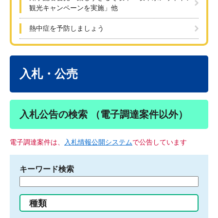
観光キャンペーンを実施」他
熱中症を予防しましょう
本
文
入札・公売
入札公告の検索 （電子調達案件以外）
電子調達案件は、
入札情報公開システム
で公告しています
キーワード検索
検
索
す
種類
る