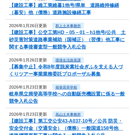
【建設工事】維工第維暮1他号/県単 道路維持修繕
（暮安）他（債務）道路施設修繕工事
2026年1月26日更新
郡上土木事務所
【建設工事】公交工第HD－05－01－h1他号/公共 土
砂災害対策道路事業補助（国補正）（翌債）他工事に
関する事後審査型一般競争入札公告
2026年1月26日更新
環境生活政策課
【募集中止】令和8年度脱炭素社会ぎふを支える人づ
くりツアー事業業務委託プロポーザル募集
2026年1月23日更新
揖斐高等学校
岐阜県立揖斐高等学校への自動販売機設置に係る一般
競争入札公告
2026年1月23日更新
高山土木事務所
【建設工事】第工交公安43-A037-10号／公共 防災・
安全交付金（交通安全）（債務）一般国道158号他