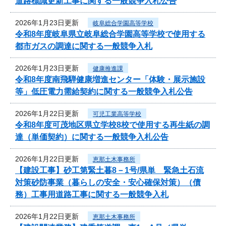
道路標識更新工事に関する一般競争入札公告
2026年1月23日更新
岐阜総合学園高等学校
令和8年度岐阜県立岐阜総合学園高等学校で使用する
都市ガスの調達に関する一般競争入札
2026年1月23日更新
健康推進課
令和8年度南飛騨健康増進センター「体験・展示施設
等」低圧電力需給契約に関する一般競争入札公告
2026年1月22日更新
可児工業高等学校
令和8年度可茂地区県立学校8校で使用する再生紙の調
達（単価契約）に関する一般競争入札公告
2026年1月22日更新
恵那土木事務所
【建設工事】砂工第緊土暮8－1号/県単 緊急土石流
対策砂防事業（暮らしの安全・安心確保対策）（債
務）工事用道路工事に関する一般競争入札
2026年1月22日更新
恵那土木事務所