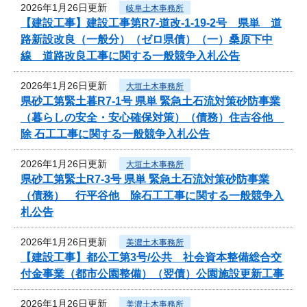
2026年1月26日更新
岐阜土木事務所
【建設工事】建設工事第R7-道改-1-19-2号 県単 道
路新設改良（一般分）（ゼロ県債）（一）桑原下中
線 道路改良工事に関する一般競争入札公告
2026年1月26日更新
大垣土木事務所
県砂工第緊土暮R7-1号 県単 緊急土石流対策砂防事業
（暮らしの安全・安心確保対策）（債務）住吉谷他
除 石工工事に関する一般競争入札公告
2026年1月26日更新
大垣土木事務所
県砂工第緊土R7-3号 県単 緊急土石流対策砂防事業
（債務） 行平谷他 除石工工事に関する一般競争入
札公告
2026年1月26日更新
美濃土木事務所
【建設工事】都公工第3号/公共 社会資本整備総合交
付金事業（都市公園整備）（翌債）公園施設更新工事
2026年1月26日更新
美濃土木事務所