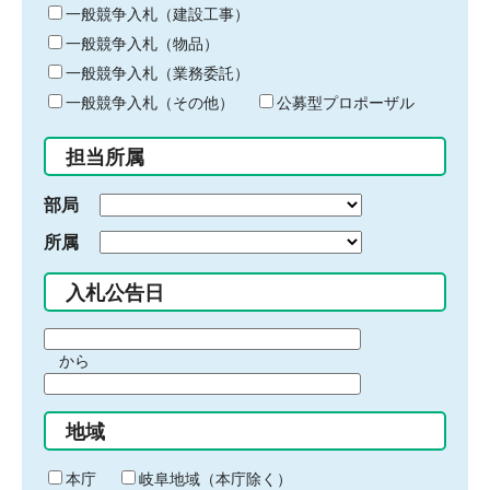
キ
一般競争入札（建設工事）
ー
一般競争入札（物品）
ワ
一般競争入札（業務委託）
ー
ド
一般競争入札（その他）
公募型プロポーザル
を
入
担当所属
力
部局
所属
入札公告日
期
から
間
期
の
間
始
地域
の
ま
終
り
わ
本庁
岐阜地域（本庁除く）