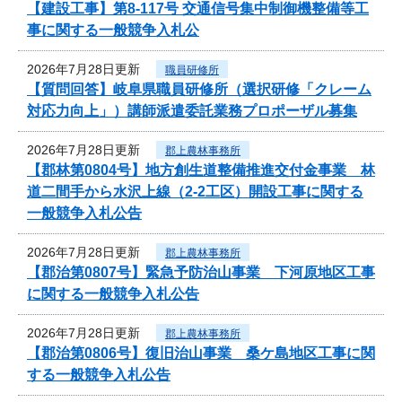
【建設工事】第8-117号 交通信号集中制御機整備等工
事に関する一般競争入札公
2026年7月28日更新
職員研修所
【質問回答】岐阜県職員研修所（選択研修「クレーム
対応力向上」）講師派遣委託業務プロポーザル募集
2026年7月28日更新
郡上農林事務所
【郡林第0804号】地方創生道整備推進交付金事業 林
道二間手から水沢上線（2-2工区）開設工事に関する
一般競争入札公告
2026年7月28日更新
郡上農林事務所
【郡治第0807号】緊急予防治山事業 下河原地区工事
に関する一般競争入札公告
2026年7月28日更新
郡上農林事務所
【郡治第0806号】復旧治山事業 桑ケ島地区工事に関
する一般競争入札公告