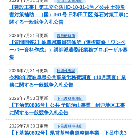
2026年7月31日更新
高山土木事務所
【建設工事】第工交公防HD-10-01-1号／公共 土砂災
害対策補助 （国）361号 日和田工区 落石対策工事に
関する一般競争入札公告
2026年7月31日更新
職員研修所
【質問回答2】岐阜県職員研修所（選択研修「ワンペ
ーパー資料作成」）講師派遣委託業務プロポーザル募
集
2026年7月31日更新
技術検査課
令和8年度岐阜県公共事業労務費調査（10月調査）業
務に関する一般競争入札公告
2026年7月30日更新
下呂農林事務所
【下治第0806号】公共 予防治山事業 峠戸地区工事
に関する一般競争入札公告
2026年7月30日更新
下呂農林事務所
【下基第0802号】県営基幹農道整備事業 下呂中央3