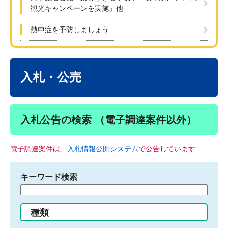
観光キャンペーンを実施」他
熱中症を予防しましょう
本
文
入札・公売
入札公告の検索 （電子調達案件以外）
電子調達案件は、
入札情報公開システム
で公告しています
キーワード検索
検
索
す
種類
る