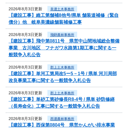
2026年8月3日更新
美濃土木事務所
【建設工事】維工第舗補8他号/県単 舗装道補修（緊自
債分）他 岐阜美濃線舗装補修工事
2026年8月3日更新
飛騨農林事務所
【建設工事】飛中第0811号 県営中山間地域総合整備
事業 古川地区 フナガワ水路第1期工事に関する一
般競争入札公告
2026年8月3日更新
郡上土木事務所
【建設工事】単河工第局改5ー5－1号 / 県単 河川局部
改良事業工事に関する一般競争入札公告
2026年8月3日更新
郡上土木事務所
【建設工事】単砂工第砂修長R8-4号 / 県単 砂防修繕
（長寿命化）工事に関する一般競争入札公告
2026年8月3日更新
西濃農林事務所
【建設工事】西保第0804号 県営かんがい排水事業