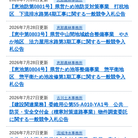
【恵池防第0801号】県営ため池防災対策事業 打杭地
区 下流排水路第4期工事に関する一般競争入札公告
2026年7月28日更新
恵那農林事務所
【恵中第0803号】県営中山間地域総合整備事業 やさ
か地区 法力屋用水路第3期工事に関する一般競争入
札公告
2026年7月28日更新
恵那農林事務所
【恵池第0804号】県営ため池等整備事業 惣平衛地
区 惣平衛ため池改修第1期工事に関する一般競争入
札公告
2026年7月27日更新
古川土木事務所
【建設関連業務】委維用公第55-A010-YA1号 公共
防災・安全交付金（積寒対策道路事業）物件調査委託
に関する一般競争入札公告
2026年7月27日更新
流域浄水事務所