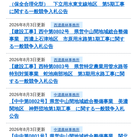
（保全合理化型） 下立用水東支線地区 第5期工事
に関する一般競争入札公告
2026年8月3日更新
西濃農林事務所
【建設工事】西中第0802号 県営中山間地域総合整備
事業 西濃上石津地区 市原用水路第1期工事に関す
る一般競争入札公告
2026年8月3日更新
西濃農林事務所
【建設工事】西特第0803号 県営特定農業用管水路等
特別対策事業 蛇池南部地区 第3期用水路工事に関
する一般競争入札公告
2026年8月3日更新
中濃農林事務所
【中中第0802号】県営中山間地域総合整備事業 美濃
関地区 神野団地第1期工事 に関する一般競争入札
公告
2026年8月3日更新
中濃農林事務所
【中中第0801号】県営中山間地域総合整備事業 関北