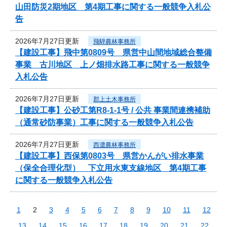
山田防災2期地区 第4期工事に関する一般競争入札公
告
2026年7月27日更新
飛騨農林事務所
【建設工事】飛中第0809号 県営中山間地域総合整備
事業 古川地区 上ノ畑排水路工事に関する一般競争
入札公告
2026年7月27日更新
郡上土木事務所
【建設工事】公砂工第R8-1-1号 / 公共 事業間連携補助
（通常砂防事業）工事に関する一般競争入札公告
2026年7月27日更新
西濃農林事務所
【建設工事】西保第0803号 県営かんがい排水事業
（保全合理化型） 下立用水東支線地区 第4期工事
に関する一般競争入札公告
1
2
3
4
5
6
7
8
9
10
11
12
13
14
15
16
17
18
19
20
21
22