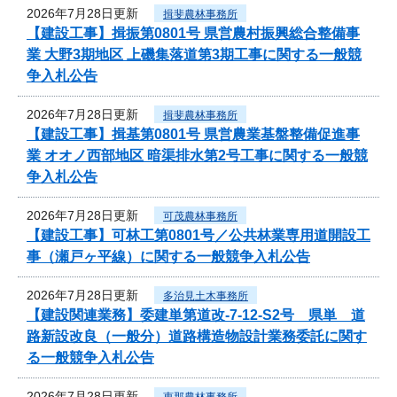
2026年7月28日更新
揖斐農林事務所
【建設工事】揖振第0801号 県営農村振興総合整備事
業 大野3期地区 上磯集落道第3期工事に関する一般競
争入札公告
2026年7月28日更新
揖斐農林事務所
【建設工事】揖基第0801号 県営農業基盤整備促進事
業 オオノ西部地区 暗渠排水第2号工事に関する一般競
争入札公告
2026年7月28日更新
可茂農林事務所
【建設工事】可林工第0801号／公共林業専用道開設工
事（瀬戸ヶ平線）に関する一般競争入札公告
2026年7月28日更新
多治見土木事務所
【建設関連業務】委建単第道改-7-12-S2号 県単 道
路新設改良（一般分）道路構造物設計業務委託に関す
る一般競争入札公告
2026年7月28日更新
恵那農林事務所