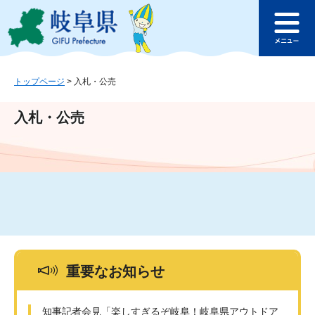
ペ
メ
このページの本文へ
ー
ニ
メ
ジ
ュ
ニ
の
ー
ュ
先
を
ー
頭
飛
トップページ
>
入札・公売
で
ば
す
し
入札・公売
。
て
本
文
へ
重要なお知らせ
知事記者会見「楽しすぎるぞ岐阜！岐阜県アウトドア