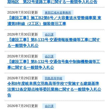
期地区 第22号道路工事に関する一般競争入札公告
2026年7月30日更新
東部広域水道事務所
【建設工事】施工B2第6号／大容量送水管整備事業 東
濃第8幹線（2工区）舗装復旧工事
2026年7月30日更新
会計課
【建設工事】第8-133号 交通情報板整備等工事に関す
る一般競争入札公
2026年7月30日更新
会計課
【建設工事】第8-132号 交通信号集中制御機整備等工
事に関する一般競争入札公
2026年7月29日更新
羽島高等学校
令和8年度岐阜県立羽島高等学校で実施する建築基準
法第12条定期点検等委託業務に関する一般競争入札公
告
2026年7月29日更新
会計課