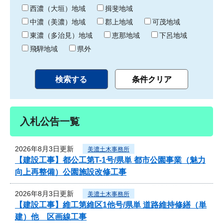
り
西濃（大垣）地域
揖斐地域
中濃（美濃）地域
郡上地域
可茂地域
東濃（多治見）地域
恵那地域
下呂地域
飛騨地域
県外
入札公告一覧
2026年8月3日更新
美濃土木事務所
【建設工事】都公工第T-1号/県単 都市公園事業（魅力
向上再整備）公園施設改修工事
2026年8月3日更新
美濃土木事務所
【建設工事】維工第維区1他号/県単 道路維持修繕（単
建）他 区画線工事