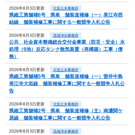
2026年8月3日更新
大垣土木事務所
県維工第舗補6号 県単 舗装道補修（一）美江寺西
結線 舗装補修工事に関する一般競争入札公告
2026年8月3日更新
流域浄水事務所
公共 社会資本整備総合交付金事業（防災・安全）水
処理（9池）反応タンク散気装置（再構築）工事（債
務）
2026年8月3日更新
大垣土木事務所
県維工第舗補5号 県単 舗装道補修（一）曽井中島
美江寺大垣線 舗装補修工事に関する一般競争入札公
告
2026年8月3日更新
大垣土木事務所
県維工第舗補2号 県単 舗装道補修（主）南濃関ケ
原線 舗装補修工事に関する一般競争入札公告
2026年8月3日更新
流域浄水事務所