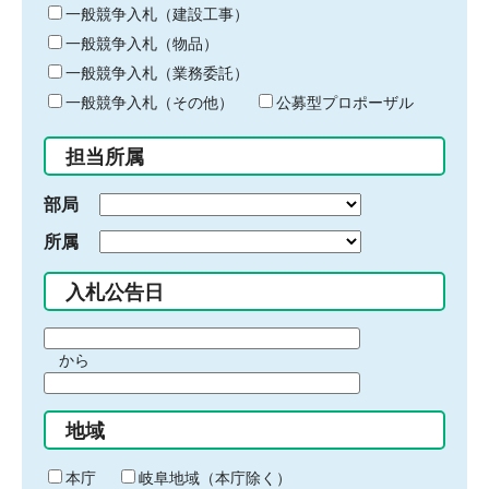
キ
一般競争入札（建設工事）
ー
一般競争入札（物品）
ワ
一般競争入札（業務委託）
ー
ド
一般競争入札（その他）
公募型プロポーザル
を
入
担当所属
力
部局
所属
入札公告日
期
から
間
期
の
間
始
地域
の
ま
終
り
わ
本庁
岐阜地域（本庁除く）