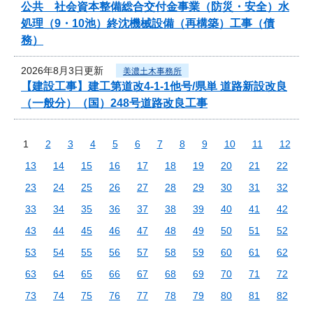
公共 社会資本整備総合交付金事業（防災・安全）水
処理（9・10池）終沈機械設備（再構築）工事（債
務）
2026年8月3日更新
美濃土木事務所
【建設工事】建工第道改4-1-1他号/県単 道路新設改良
（一般分）（国）248号道路改良工事
1
2
3
4
5
6
7
8
9
10
11
12
13
14
15
16
17
18
19
20
21
22
23
24
25
26
27
28
29
30
31
32
33
34
35
36
37
38
39
40
41
42
43
44
45
46
47
48
49
50
51
52
53
54
55
56
57
58
59
60
61
62
63
64
65
66
67
68
69
70
71
72
73
74
75
76
77
78
79
80
81
82