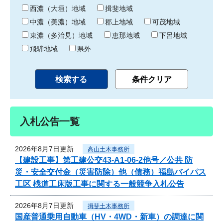
り
西濃（大垣）地域
揖斐地域
中濃（美濃）地域
郡上地域
可茂地域
東濃（多治見）地域
恵那地域
下呂地域
飛騨地域
県外
入札公告一覧
2026年8月7日更新
高山土木事務所
【建設工事】第工建公交43-A1-06-2他号／公共 防
災・安全交付金（災害防除）他（債務）福島バイパス
工区 桟道工床版工事に関する一般競争入札公告
2026年8月7日更新
揖斐土木事務所
国産普通乗用自動車（HV・4WD・新車）の調達に関