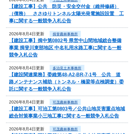
【建設工事】公共 防災・安全交付金（維持修繕）
（債務） ささゆりトンネル太陽光発電施設設置 工
事に関する一般競争入札公告
2026年8月4日更新
揖斐農林事務所
【建設工事】揖中第0802号 県営中山間地域総合整備
事業 揖斐川東部地区 中名礼用水路工事に関する一般
競争入札公告
2026年8月4日更新
多治見土木事務所
【建設関連業務】委維第48-A2-BR-7-1号 公共 道
路メンテナンス補助（トンネル・橋梁等点検調査）委
託に関する一般競争入札公告
2026年8月4日更新
可茂農林事務所
【建設工事】可治工第0803号／公共山地災害重点地域
総合対策事業小三地工事に関する一般競争入札公告
2026年8月4日更新
可茂農林事務所