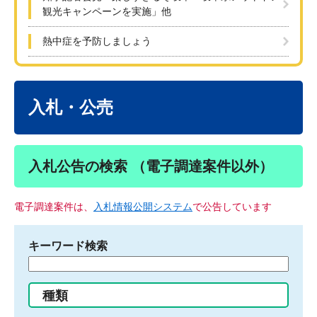
観光キャンペーンを実施」他
熱中症を予防しましょう
本
文
入札・公売
入札公告の検索 （電子調達案件以外）
電子調達案件は、
入札情報公開システム
で公告しています
キーワード検索
検
索
す
種類
る