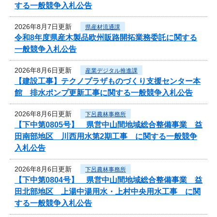
する一般競争入札公告
2026年8月7日更新
県産材流通課
令和8年度県産木製品欧州販路開拓業務委託に関する
一般競争入札公告
2026年8月6日更新
産業デジタル推進課
【建設工事】テクノプラザものづくり支援センター本
館 排水ポンプ更新工事に関する一般競争入札公告
2026年8月6日更新
下呂農林事務所
【下中第0805号】 県営中山間地域総合整備事業 益
田南部地区 川西用水第2期工事 に関する一般競争
入札公告
2026年8月6日更新
下呂農林事務所
【下中第0804号】 県営中山間地域総合整備事業 益
田北部地区 上湯中湯用水・上村中央用水工事 に関
する一般競争入札公告