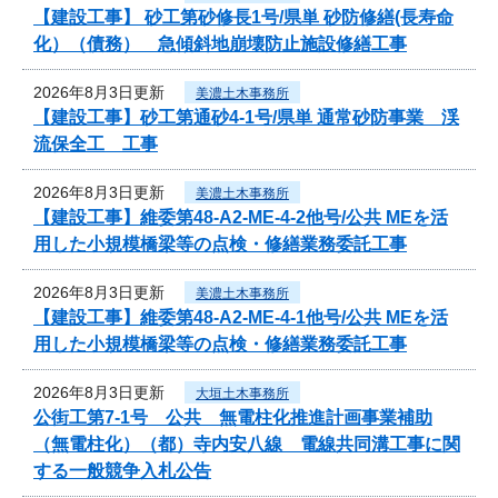
【建設工事】 砂工第砂修長1号/県単 砂防修繕(長寿命
化）（債務） 急傾斜地崩壊防止施設修繕工事
2026年8月3日更新
美濃土木事務所
【建設工事】砂工第通砂4-1号/県単 通常砂防事業 渓
流保全工 工事
2026年8月3日更新
美濃土木事務所
【建設工事】維委第48-A2-ME-4-2他号/公共 MEを活
用した小規模橋梁等の点検・修繕業務委託工事
2026年8月3日更新
美濃土木事務所
【建設工事】維委第48-A2-ME-4-1他号/公共 MEを活
用した小規模橋梁等の点検・修繕業務委託工事
2026年8月3日更新
大垣土木事務所
公街工第7-1号 公共 無電柱化推進計画事業補助
（無電柱化）（都）寺内安八線 電線共同溝工事に関
する一般競争入札公告