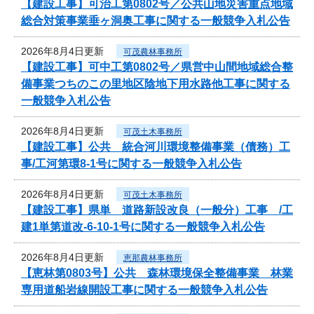
【建設工事】可治工第0802号／公共山地災害重点地域
総合対策事業垂ヶ洞奥工事に関する一般競争入札公告
2026年8月4日更新
可茂農林事務所
【建設工事】可中工第0802号／県営中山間地域総合整
備事業つちのこの里地区陰地下用水路他工事に関する
一般競争入札公告
2026年8月4日更新
可茂土木事務所
【建設工事】公共 統合河川環境整備事業（債務）工
事/工河第環8-1号に関する一般競争入札公告
2026年8月4日更新
可茂土木事務所
【建設工事】県単 道路新設改良（一般分）工事 /工
建1単第道改-6-10-1号に関する一般競争入札公告
2026年8月4日更新
恵那農林事務所
【恵林第0803号】公共 森林環境保全整備事業 林業
専用道船岩線開設工事に関する一般競争入札公告