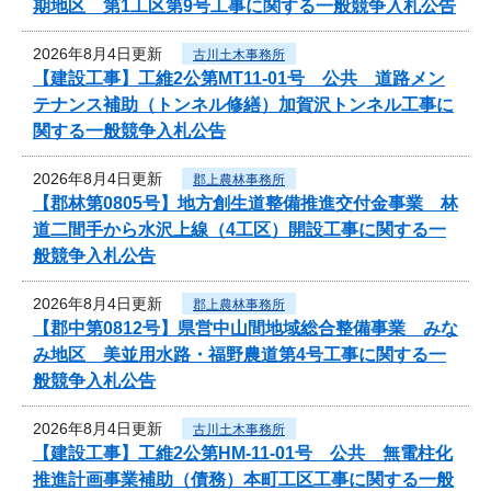
期地区 第1工区第9号工事に関する一般競争入札公告
2026年8月4日更新
古川土木事務所
【建設工事】工維2公第MT11-01号 公共 道路メン
テナンス補助（トンネル修繕）加賀沢トンネル工事に
関する一般競争入札公告
2026年8月4日更新
郡上農林事務所
【郡林第0805号】地方創生道整備推進交付金事業 林
道二間手から水沢上線（4工区）開設工事に関する一
般競争入札公告
2026年8月4日更新
郡上農林事務所
【郡中第0812号】県営中山間地域総合整備事業 みな
み地区 美並用水路・福野農道第4号工事に関する一
般競争入札公告
2026年8月4日更新
古川土木事務所
【建設工事】工維2公第HM-11-01号 公共 無電柱化
推進計画事業補助（債務）本町工区工事に関する一般