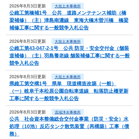
2026年8月3日更新
大垣土木事務所
公維工第橋補1号 公共 道路メンテナンス補助（橋
梁補修）（主）津島南濃線 東海大橋木曽川橋 橋梁
補修工事に関する一般競争入札公告
2026年8月3日更新
大垣土木事務所
公維工第43-047-2-1号 公共 防災・安全交付金（舗装
道補修）（主）羽島養老線 舗装補修工事に関する一般
競争入札公告
2026年8月3日更新
大垣土木事務所
県維工第交構1号 県単 現道構造改築（一般）
（一）岐阜千本松原公園自転車道線 転落防止柵更新
工事に関する一般競争入札公告
2026年8月3日更新
流域浄水事務所
公共 社会資本整備総合交付金事業（防災・安全）水
処理（10池）反応タンク散気装置（再構築）工事（債
務）