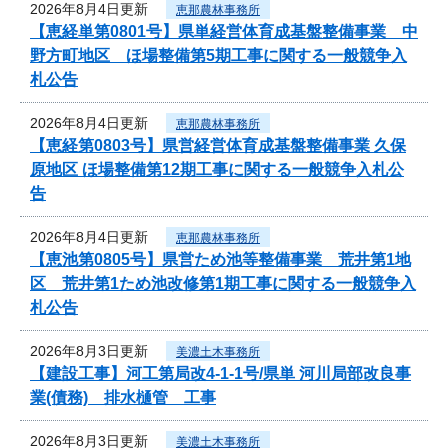
2026年8月4日更新
恵那農林事務所
【恵経単第0801号】県単経営体育成基盤整備事業 中
野方町地区 ほ場整備第5期工事に関する一般競争入
札公告
2026年8月4日更新
恵那農林事務所
【恵経第0803号】県営経営体育成基盤整備事業 久保
原地区 ほ場整備第12期工事に関する一般競争入札公
告
2026年8月4日更新
恵那農林事務所
【恵池第0805号】県営ため池等整備事業 荒井第1地
区 荒井第1ため池改修第1期工事に関する一般競争入
札公告
2026年8月3日更新
美濃土木事務所
【建設工事】河工第局改4-1-1号/県単 河川局部改良事
業(債務) 排水樋管 工事
2026年8月3日更新
美濃土木事務所