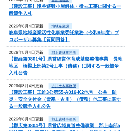
【建設工事】滝谷避難小屋解体・撤去工事に関する一
般競争入札
2026年8月4日更新
地域産業課
岐阜県地域産業活性化事業委託業務（令和8年度）プ
ロポーザル募集【質問回答】
2026年8月4日更新
郡上農林事務所
【郡経第0801号】県営経営体育成基盤整備事業 長滝
地区 橋梁上部第2号工事（債務）に関する一般競争
入札公告
2026年8月4日更新
古川土木事務所
【建設工事】工維3公第55-A016-K2他号 公共 防
災・安全交付金（雪寒・古川）（債務）他工事に関す
る一般競争入札公告
2026年8月4日更新
郡上農林事務所
【郡広第0804号】県営広域農道整備事業 郡上南部5