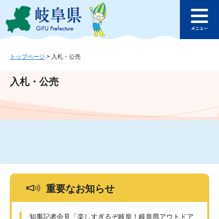
ペ
メ
このページの本文へ
ー
ニ
メ
ジ
ュ
ニ
の
ー
ュ
先
を
ー
頭
飛
トップページ
>
入札・公売
で
ば
す
し
入札・公売
。
て
本
文
へ
重要なお知らせ
知事記者会見「楽しすぎるぞ岐阜！岐阜県アウトドア