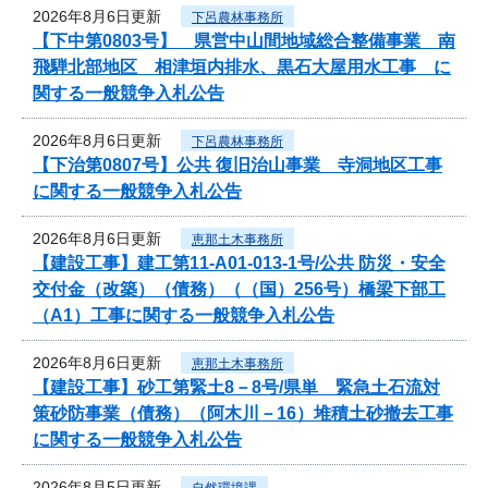
2026年8月6日更新
下呂農林事務所
【下中第0803号】 県営中山間地域総合整備事業 南
飛騨北部地区 相津垣内排水、黒石大屋用水工事 に
関する一般競争入札公告
2026年8月6日更新
下呂農林事務所
【下治第0807号】公共 復旧治山事業 寺洞地区工事
に関する一般競争入札公告
2026年8月6日更新
恵那土木事務所
【建設工事】建工第11-A01-013-1号/公共 防災・安全
交付金（改築）（債務）（（国）256号）橋梁下部工
（A1）工事に関する一般競争入札公告
2026年8月6日更新
恵那土木事務所
【建設工事】砂工第緊土8－8号/県単 緊急土石流対
策砂防事業（債務）（阿木川－16）堆積土砂撤去工事
に関する一般競争入札公告
2026年8月5日更新
自然環境課