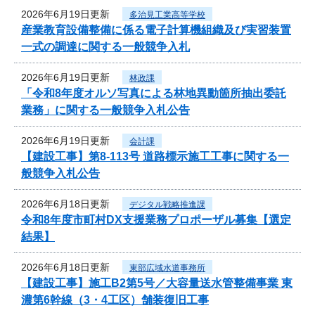
2026年6月19日更新
多治見工業高等学校
産業教育設備整備に係る電子計算機組織及び実習装置
一式の調達に関する一般競争入札
2026年6月19日更新
林政課
「令和8年度オルソ写真による林地異動箇所抽出委託
業務」に関する一般競争入札公告
2026年6月19日更新
会計課
【建設工事】第8-113号 道路標示施工工事に関する一
般競争入札公告
2026年6月18日更新
デジタル戦略推進課
令和8年度市町村DX支援業務プロポーザル募集【選定
結果】
2026年6月18日更新
東部広域水道事務所
【建設工事】施工B2第5号／大容量送水管整備事業 東
濃第6幹線（3・4工区）舗装復旧工事