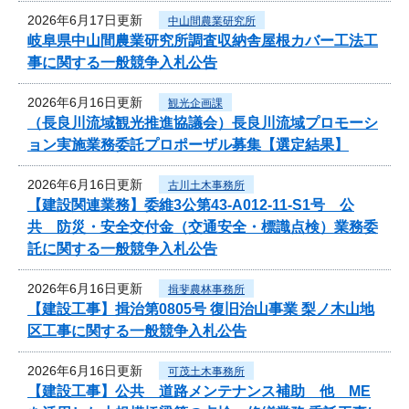
2026年6月17日更新
中山間農業研究所
岐阜県中山間農業研究所調査収納舎屋根カバー工法工
事に関する一般競争入札公告
2026年6月16日更新
観光企画課
（長良川流域観光推進協議会）長良川流域プロモーシ
ョン実施業務委託プロポーザル募集【選定結果】
2026年6月16日更新
古川土木事務所
【建設関連業務】委維3公第43-A012-11-S1号 公
共 防災・安全交付金（交通安全・標識点検）業務委
託に関する一般競争入札公告
2026年6月16日更新
揖斐農林事務所
【建設工事】揖治第0805号 復旧治山事業 梨ノ木山地
区工事に関する一般競争入札公告
2026年6月16日更新
可茂土木事務所
【建設工事】公共 道路メンテナンス補助 他 ME