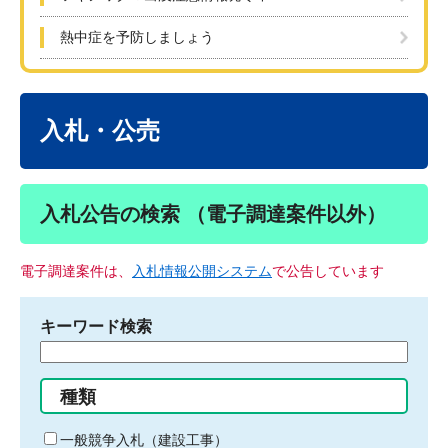
熱中症を予防しましょう
本
文
入札・公売
入札公告の検索 （電子調達案件以外）
電子調達案件は、
入札情報公開システム
で公告しています
キーワード検索
検
索
す
種類
る
キ
一般競争入札（建設工事）