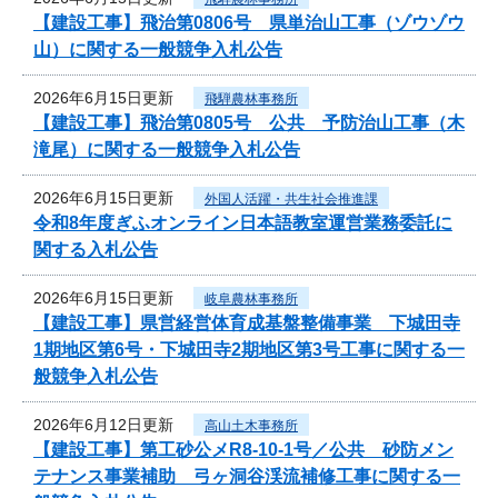
【建設工事】飛治第0806号 県単治山工事（ゾウゾウ
山）に関する一般競争入札公告
2026年6月15日更新
飛騨農林事務所
【建設工事】飛治第0805号 公共 予防治山工事（木
滝尾）に関する一般競争入札公告
2026年6月15日更新
外国人活躍・共生社会推進課
令和8年度ぎふオンライン日本語教室運営業務委託に
関する入札公告
2026年6月15日更新
岐阜農林事務所
【建設工事】県営経営体育成基盤整備事業 下城田寺
1期地区第6号・下城田寺2期地区第3号工事に関する一
般競争入札公告
2026年6月12日更新
高山土木事務所
【建設工事】第工砂公メR8-10-1号／公共 砂防メン
テナンス事業補助 弓ヶ洞谷渓流補修工事に関する一