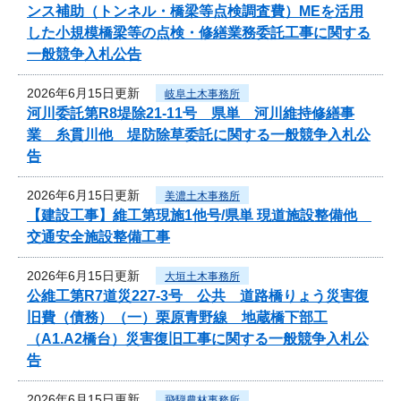
ンス補助（トンネル・橋梁等点検調査費）MEを活用
した小規模橋梁等の点検・修繕業務委託工事に関する
一般競争入札公告
2026年6月15日更新
岐阜土木事務所
河川委託第R8堤除21-11号 県単 河川維持修繕事
業 糸貫川他 堤防除草委託に関する一般競争入札公
告
2026年6月15日更新
美濃土木事務所
【建設工事】維工第現施1他号/県単 現道施設整備他
交通安全施設整備工事
2026年6月15日更新
大垣土木事務所
公維工第R7道災227-3号 公共 道路橋りょう災害復
旧費（債務）（一）栗原青野線 地蔵橋下部工
（A1.A2橋台）災害復旧工事に関する一般競争入札公
告
2026年6月15日更新
飛騨農林事務所