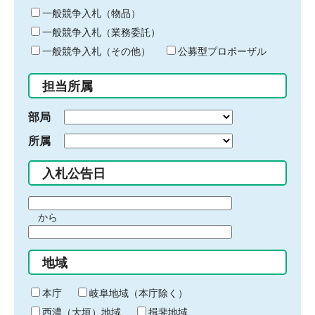
ー
一般競争入札（物品）
ワ
一般競争入札（業務委託）
ー
ド
一般競争入札（その他）
公募型プロポーザル
を
入
担当所属
力
部局
所属
入札公告日
期
から
間
期
の
間
始
地域
の
ま
終
り
わ
本庁
岐阜地域（本庁除く）
り
西濃（大垣）地域
揖斐地域