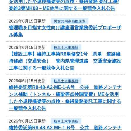
を活用した小規模橋梁等の点検・修繕業務 委託工事/
委維3第MK08－ME他号に関する一般競争入札公告
2026年6月15日更新
男女共同参画推進課
管理職を目指す女性向け講座運営業務委託プロポーザ
ル募集
2026年6月15日更新
岐阜土木事務所
【建設工事】維持工事第R8単修交1号 県単 道路維
持修繕（交通安全） 管内県管理道路 交通安全施設
工事に関する一般競争入札公告
2026年6月15日更新
岐阜土木事務所
維持委託第R8-48-A2-ME-1-A号 公共 道路メンテナ
ンス補助（トンネル・橋梁等点検調査費）MEを活用
した小規模橋梁等の点検・修繕業務委託工事に関する
一般競争入札公告
2026年6月15日更新
岐阜土木事務所
維持委託第R8-48-A2-ME-1-B号 公共 道路メンテナ