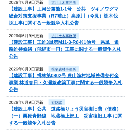
2026年6月9日更新
古川土木事務所
【建設工事】工河公第熊1-1号 公共 ツキノワグマ
総合対策支援事業（R7補正）高原川（今見）樹木伐
採工事に関する一般競争入札公告
2026年6月9日更新
古川土木事務所
【建設工事】工維3単第M11-3-R8-K1他号 県単 道
路維持修繕（飛騨市一円）工事に関する一般競争入札
公告
2026年6月9日更新
揖斐農林事務所
【建設工事】揖林第0802号 農山漁村地域整備交付金
事業 林道春日・久瀬線改築工事に関する一般競争入札
公告
2026年6月9日更新
砂防課
【建設工事】公共 道路橋りょう災害復旧費（債務）
（一）栗原青野線 地蔵橋上部工 災害復旧工事 に関
する一般競争入札公告