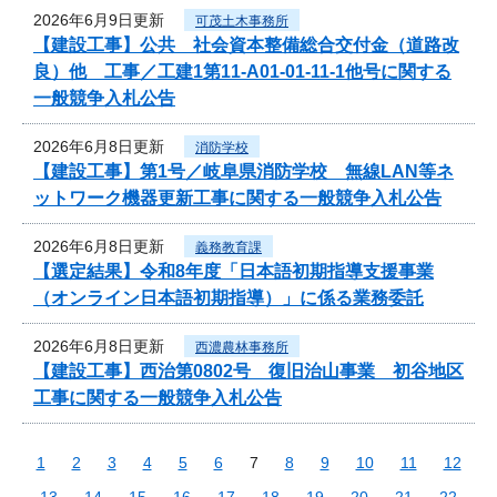
2026年6月9日更新
可茂土木事務所
【建設工事】公共 社会資本整備総合交付金（道路改
良）他 工事／工建1第11-A01-01-11-1他号に関する
一般競争入札公告
2026年6月8日更新
消防学校
【建設工事】第1号／岐阜県消防学校 無線LAN等ネ
ットワーク機器更新工事に関する一般競争入札公告
2026年6月8日更新
義務教育課
【選定結果】令和8年度「日本語初期指導支援事業
（オンライン日本語初期指導）」に係る業務委託
2026年6月8日更新
西濃農林事務所
【建設工事】西治第0802号 復旧治山事業 初谷地区
工事に関する一般競争入札公告
1
2
3
4
5
6
7
8
9
10
11
12
13
14
15
16
17
18
19
20
21
22