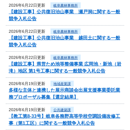
2026年6月22日更新
岐阜農林事務所
【建設工事】公共復旧治山事業 瀬戸洞に関する一般
競争入札公告
2026年6月22日更新
岐阜農林事務所
【建設工事】公共復旧治山事業 越田土に関する一般
競争入札公告
2026年6月22日更新
岐阜農林事務所
【建設工事】県営ため池等整備事業 広岡池・新池（岩
滝）地区 第1号工事に関する一般競争入札公告
2026年6月19日更新
地域産業課
多様な主体と連携した展示商談会出展支援事業委託業
務プロポーザル募集【選定結果】
2026年6月19日更新
公共建築課
【教工第8-33号】岐阜各務野高等学校空調設備改修工
事（第1工区）に関する一般競争入札公告