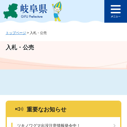
ペ
メ
このページの本文へ
ー
ニ
メ
ジ
ュ
ニ
の
ー
ュ
先
を
ー
頭
飛
トップページ
>
入札・公売
で
ば
す
し
入札・公売
。
て
本
文
へ
重要なお知らせ
ツキノワグマ出没注意情報発令中！