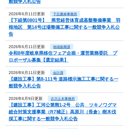
般競争入札公告
2026年6月11日更新
下呂農林事務所
【下経第0801号】 県営経営体育成基盤整備事業 羽
根地区 第14号ほ場整備工事に関する一般競争入札公
告
2026年6月11日更新
地域振興課
令和8年度岐阜県移住フェア企画・運営業務委託 プ
ロポーザル募集【選定結果】
2026年6月11日更新
会計課
【建設工事】第8-111号 道路標示施工工事に関する一
般競争入札公告
2026年6月9日更新
古川土木事務所
【建設工事】工河公第熊1-2号 公共 ツキノワグマ
総合対策支援事業（R7補正）高原川（長倉）樹木伐
採工事に関する一般競争入札公告