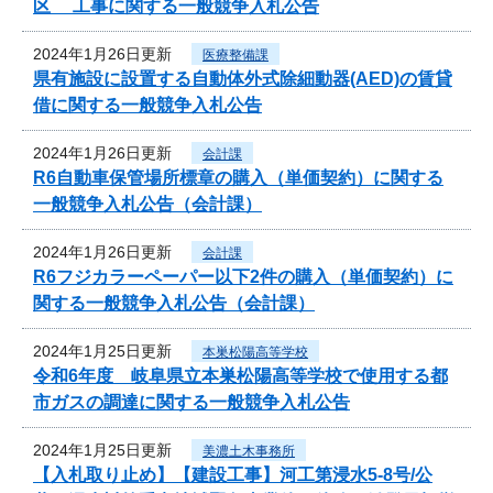
区 工事に関する一般競争入札公告
2024年1月26日更新
医療整備課
県有施設に設置する自動体外式除細動器(AED)の賃貸
借に関する一般競争入札公告
2024年1月26日更新
会計課
R6自動車保管場所標章の購入（単価契約）に関する
一般競争入札公告（会計課）
2024年1月26日更新
会計課
R6フジカラーペーパー以下2件の購入（単価契約）に
関する一般競争入札公告（会計課）
2024年1月25日更新
本巣松陽高等学校
令和6年度 岐阜県立本巣松陽高等学校で使用する都
市ガスの調達に関する一般競争入札公告
2024年1月25日更新
美濃土木事務所
【入札取り止め】【建設工事】河工第浸水5-8号/公