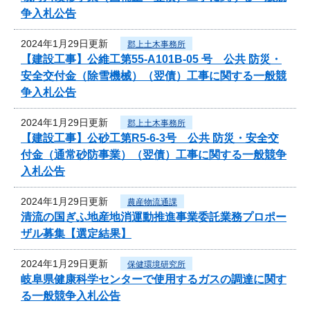
争入札公告
2024年1月29日更新
郡上土木事務所
【建設工事】公維工第55-A101B-05 号 公共 防災・
安全交付金（除雪機械）（翌債）工事に関する一般競
争入札公告
2024年1月29日更新
郡上土木事務所
【建設工事】公砂工第R5-6-3号 公共 防災・安全交
付金（通常砂防事業）（翌債）工事に関する一般競争
入札公告
2024年1月29日更新
農産物流通課
清流の国ぎふ地産地消運動推進事業委託業務プロポー
ザル募集【選定結果】
2024年1月29日更新
保健環境研究所
岐阜県健康科学センターで使用するガスの調達に関す
る一般競争入札公告