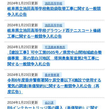
2024年1月23日更新
池田高等学校
岐阜県立池田高等学校救助袋取替工事に関する一般競
争入札公告
2024年1月23日更新
池田高等学校
岐阜県立池田高等学校グラウンド西テニスコート修繕
工事に関する一般競争入札公告
2024年1月23日更新
可茂農林事務所
【建設工事】可中工第0505号／県営中山間地域総合整
備事業 茶の里白川地区 塔洞奥集落道第2号工事に
関する一般競争入札公告
2024年1月23日更新
垂井警察署
令和6年度垂井警察署関ケ原交番以下4施設で使用する
電気の調達(単価契約)に関する一般競争入札公告（再
度広告）
2024年1月23日更新
会計課
R6インクカートリッジ等の購入（単価契約）に関す