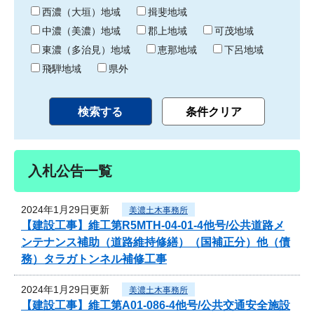
り
西濃（大垣）地域
揖斐地域
中濃（美濃）地域
郡上地域
可茂地域
東濃（多治見）地域
恵那地域
下呂地域
飛騨地域
県外
入札公告一覧
2024年1月29日更新
美濃土木事務所
【建設工事】維工第R5MTH-04-01-4他号/公共道路メ
ンテナンス補助（道路維持修繕）（国補正分）他（債
務）タラガトンネル補修工事
2024年1月29日更新
美濃土木事務所
【建設工事】維工第A01-086-4他号/公共交通安全施設