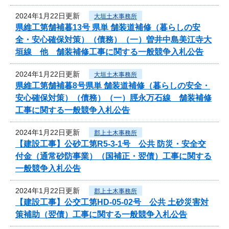
2024年1月22日更新
大垣土木事務所
県維工第舗補暮13号 県単 舗装道補修（暮らしの安
全・安心確保対策）（債務）（一）曽井中島美江寺大
垣線 他 舗装補修工事に関する一般競争入札公告
2024年1月22日更新
大垣土木事務所
県維工第舗補暮8号県単 舗装道補修（暮らしの安全・
安心確保対策）（債務）（一）脛永万石線 舗装補修
工事に関する一般競争入札公告
2024年1月22日更新
郡上土木事務所
【建設工事】公砂工第R5-3-1号 公共 防災・安全交
付金（通常砂防事業）（国補正・翌債）工事に関する
一般競争入札公告
2024年1月22日更新
郡上土木事務所
【建設工事】公交工第HD-05-02号 公共 土砂災害対
策補助（翌債）工事に関する一般競争入札公告