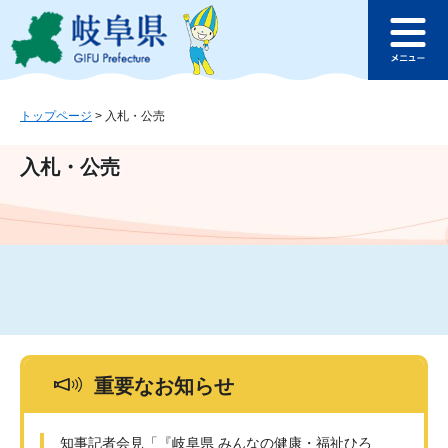
ペ
メ
このページの本文へ
ー
ニ
メ
ジ
ュ
ニ
の
ー
ュ
先
を
ー
頭
飛
トップページ
>
入札・公売
で
ば
す
し
入札・公売
。
て
本
文
へ
重要なお知らせ
知事記者会見「『岐阜県 みんなの健康・福祉ひろ