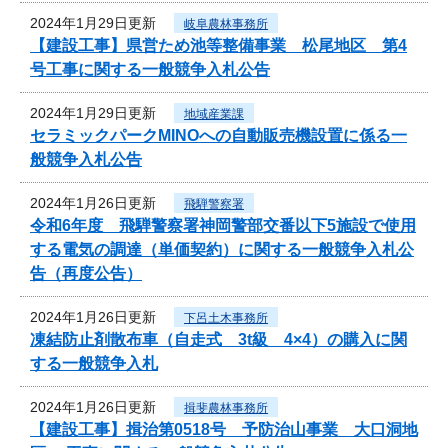
2024年1月29日更新
岐阜農林事務所
【建設工事】県営ため池等整備事業 松尾地区 第4
号工事に関する一般競争入札公告
2024年1月29日更新
地域産業課
セラミックパークMINOへの自動販売機設置に係る一
般競争入札公告
2024年1月26日更新
飛騨警察署
令和6年度 飛騨警察署神岡警部交番以下5施設で使用
する電気の調達（単価契約）に関する一般競争入札公
告（再度公告）
2024年1月26日更新
下呂土木事務所
凍結防止剤散布車（自走式 3t級 4×4）の購入に関
する一般競争入札
2024年1月26日更新
揖斐農林事務所
【建設工事】揖治第0518号 予防治山事業 大口洞地