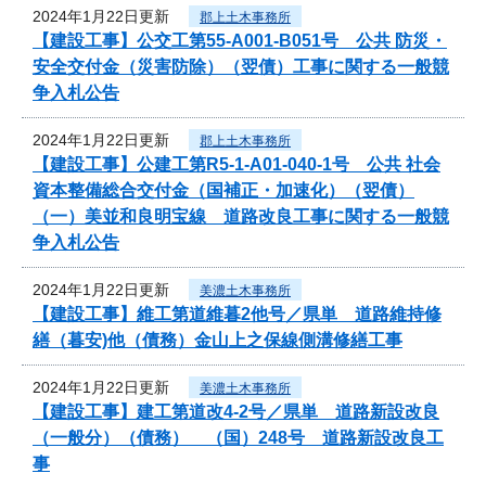
2024年1月22日更新
郡上土木事務所
【建設工事】公交工第55-A001-B051号 公共 防災・
安全交付金（災害防除）（翌債）工事に関する一般競
争入札公告
2024年1月22日更新
郡上土木事務所
【建設工事】公建工第R5-1-A01-040-1号 公共 社会
資本整備総合交付金（国補正・加速化）（翌債）
（一）美並和良明宝線 道路改良工事に関する一般競
争入札公告
2024年1月22日更新
美濃土木事務所
【建設工事】維工第道維暮2他号／県単 道路維持修
繕（暮安)他（債務）金山上之保線側溝修繕工事
2024年1月22日更新
美濃土木事務所
【建設工事】建工第道改4-2号／県単 道路新設改良
（一般分）（債務） （国）248号 道路新設改良工
事