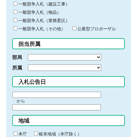
キ
一般競争入札（建設工事）
ー
一般競争入札（物品）
ワ
一般競争入札（業務委託）
ー
ド
一般競争入札（その他）
公募型プロポーザル
を
入
担当所属
力
部局
所属
入札公告日
期
から
間
期
の
間
始
地域
の
ま
終
り
わ
本庁
岐阜地域（本庁除く）