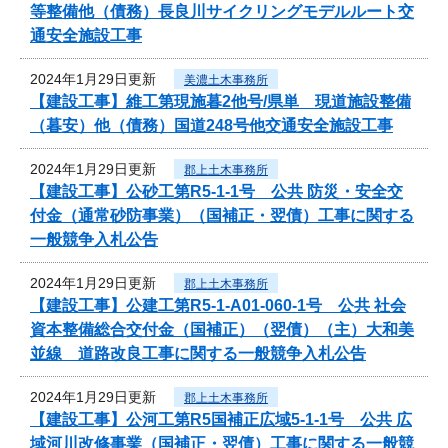
等整備他（債務）長良川サイクリングモデルルート交
通安全施設工事
2024年1月29日更新
美濃土木事務所
【建設工事】維工第現施暮2他号/県単 現道施設整備
（暮安）他（債務）国道248号他交通安全施設工事
2024年1月29日更新
郡上土木事務所
【建設工事】公砂工第R5-1-1号 公共 防災・安全交
付金（通常砂防事業）（国補正・翌債）工事に関する
一般競争入札公告
2024年1月29日更新
郡上土木事務所
【建設工事】公建工第R5-1-A01-060-1号 公共 社会
資本整備総合交付金（国補正）（翌債）（主）大和美
並線 道路改良工事に関する一般競争入札公告
2024年1月29日更新
郡上土木事務所
【建設工事】公河工第R5国補正広域5-1-1号 公共 広
域河川改修事業（国補正・翌債）工事に関する一般競