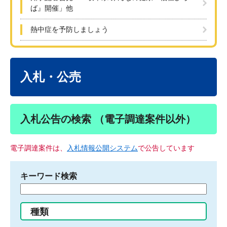
ば』開催」他
熱中症を予防しましょう
本
文
入札・公売
入札公告の検索 （電子調達案件以外）
電子調達案件は、
入札情報公開システム
で公告しています
キーワード検索
検
索
す
種類
る