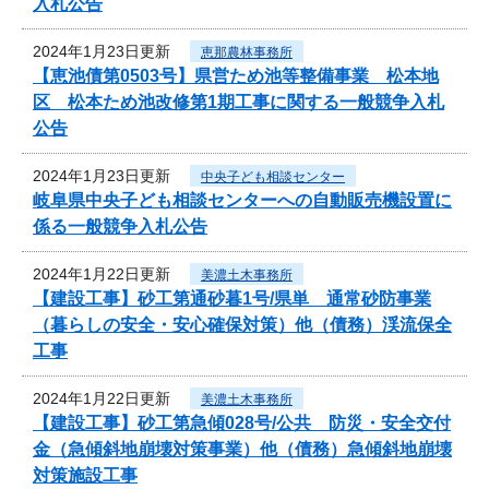
入札公告
2024年1月23日更新
恵那農林事務所
【恵池債第0503号】県営ため池等整備事業 松本地
区 松本ため池改修第1期工事に関する一般競争入札
公告
2024年1月23日更新
中央子ども相談センター
岐阜県中央子ども相談センターへの自動販売機設置に
係る一般競争入札公告
2024年1月22日更新
美濃土木事務所
【建設工事】砂工第通砂暮1号/県単 通常砂防事業
（暮らしの安全・安心確保対策）他（債務）渓流保全
工事
2024年1月22日更新
美濃土木事務所
【建設工事】砂工第急傾028号/公共 防災・安全交付
金（急傾斜地崩壊対策事業）他（債務）急傾斜地崩壊
対策施設工事