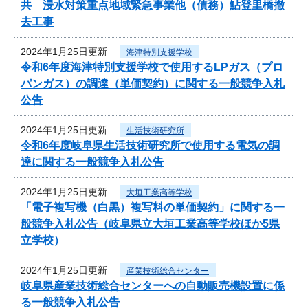
共 浸水対策重点地域緊急事業他（債務）鮎登里橋撤
去工事
2024年1月25日更新
海津特別支援学校
令和6年度海津特別支援学校で使用するLPガス（プロ
パンガス）の調達（単価契約）に関する一般競争入札
公告
2024年1月25日更新
生活技術研究所
令和6年度岐阜県生活技術研究所で使用する電気の調
達に関する一般競争入札公告
2024年1月25日更新
大垣工業高等学校
「電子複写機（白黒）複写料の単価契約」に関する一
般競争入札公告（岐阜県立大垣工業高等学校ほか5県
立学校）
2024年1月25日更新
産業技術総合センター
岐阜県産業技術総合センターへの自動販売機設置に係
る一般競争入札公告