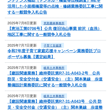
ンテナンス補助（トンネル・橋梁等点検調査）MEを
活用した小規模橋梁等の点検・修繕業務委託工事に関
する一般競争入札公告
2025年7月8日更新
恵那農林事務所
【恵治工第0706号】公共 復旧治山事業 前沢（血洗）
地区工事に関する一般競争入札公告
2025年7月7日更新
子育て支援課
令和7年度子育て家庭応援キャンペーン業務委託プロ
ポーザル募集【選定結果】
2025年7月7日更新
岐阜土木事務所
【建設関連業務】維持委託第R7-31-A043-2号 公共
防災・安全交付金（交通安全）（主）関本巣線 歩道
整備設計業務委託に関する一般競争入札公告
2025年7月7日更新
岐阜土木事務所
【建設関連業務】維持委託第R7-31-A043号 公共 防
災・安全交付金（交通安全）（主）関本巣線 歩道整