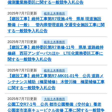
備測量業務委託に関する一般競争入札公告
2025年7月7日更新
岐阜土木事務所
【建設工事】維持工事第R7現施-4号 県単 現道施設
整備（一般） 管内県管理道路 交通安全施設工事に関
する一般競争入札公告
2025年7月7日更新
岐阜土木事務所
【建設工事】維持委託第R7単修-11号 県単 道路維持
修繕 西荘アンダーパスほか LTE化業務委託工事に
関する一般競争入札公告
2025年7月7日更新
岐阜土木事務所
【建設工事】維持工事第R7-MK01-01号 公共 道路メ
ンテナンス補助（橋梁補修） 木曽川橋 橋梁補修工事
に関する一般競争入札公告
2025年7月7日更新
大垣土木事務所
公園工交R7-1号 公共 都市公園整備（交付金）養老
公園楽市楽座キュービクル改修 工事に関する一般競争