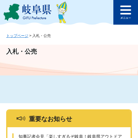
ペ
メ
このページの本文へ
ー
ニ
メ
ジ
ュ
ニ
の
ー
ュ
先
を
ー
頭
飛
トップページ
>
入札・公売
で
ば
す
し
入札・公売
。
て
本
文
へ
重要なお知らせ
知事記者会見「楽しすぎるぞ岐阜！岐阜県アウトドア