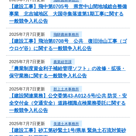
【建設工事】飛中第0705号 県営中山間地域総合整備
事業 北吉城地区 大国寺集落道第1期工事に関する
一般競争入札公告
2025年7月7日更新
飛騨農林事務所
【建設工事】飛治第0708号 公共 復旧治山工事（ゴ
ウロゲ谷）に関する一般競争入札公告
2025年7月7日更新
農業経営課
「農業制度資金利子補給管理ソフト」の改修・拡張・
保守業務に関する一般競争入札公告
2025年7月7日更新
郡上土木事務所
【建設関連業務】公交委第43-A012-5号/公共 防災・安
全交付金（交通安全）道路標識点検業務委託に関する
一般競争入札公告
2025年7月7日更新
美濃土木事務所
【建設工事】砂工第砂緊土1号/県単 緊急土石流対策砂