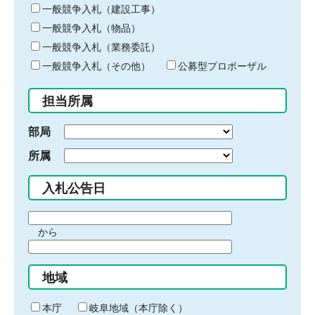
キ
一般競争入札（建設工事）
ー
一般競争入札（物品）
ワ
一般競争入札（業務委託）
ー
ド
一般競争入札（その他）
公募型プロポーザル
を
入
担当所属
力
部局
所属
入札公告日
期
から
間
期
の
間
始
地域
の
ま
終
り
わ
本庁
岐阜地域（本庁除く）