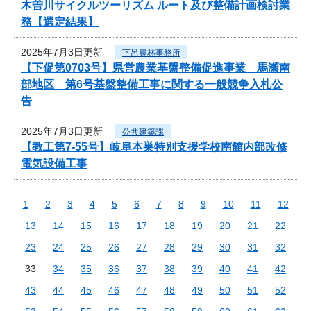
木曽川サイクルツーリズム ルート及び整備計画検討業
務【選定結果】
2025年7月3日更新
下呂農林事務所
【下促第0703号】県営農業基盤整備促進事業 馬瀬南
部地区 第6号基盤整備工事に関する一般競争入札公
告
2025年7月3日更新
公共建築課
【教工第7-55号】岐阜本巣特別支援学校南館内部改修
電気設備工事
1
2
3
4
5
6
7
8
9
10
11
12
13
14
15
16
17
18
19
20
21
22
23
24
25
26
27
28
29
30
31
32
33
34
35
36
37
38
39
40
41
42
43
44
45
46
47
48
49
50
51
52