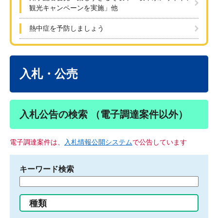
観光キャンペーンを実施」他
熱中症を予防しましょう
本
文
入札・公売
入札公告の検索 （電子調達案件以外）
電子調達案件は、
入札情報公開システム
で公告しています
キーワード検索
検
索
す
種類
る