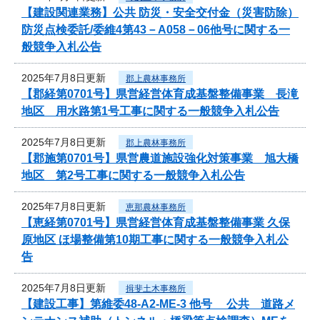
【建設関連業務】公共 防災・安全交付金（災害防除）
防災点検委託/委維4第43－A058－06他号に関する一
般競争入札公告
2025年7月8日更新
郡上農林事務所
【郡経第0701号】県営経営体育成基盤整備事業 長滝
地区 用水路第1号工事に関する一般競争入札公告
2025年7月8日更新
郡上農林事務所
【郡施第0701号】県営農道施設強化対策事業 旭大橋
地区 第2号工事に関する一般競争入札公告
2025年7月8日更新
恵那農林事務所
【恵経第0701号】県営経営体育成基盤整備事業 久保
原地区 ほ場整備第10期工事に関する一般競争入札公
告
2025年7月8日更新
揖斐土木事務所
【建設工事】第維委48-A2-ME-3 他号 公共 道路メ