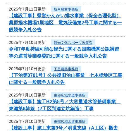
2025年7月11日更新
岐阜農林事務所
【建設工事】県営かんがい排水事業（保全合理化型）
桑原揚水機場1期地区 電気設備第2号工事に関する一
般競争入札公告
2025年7月10日更新
観光文化スポーツ政策課
令和7年度持続可能な観光に関する国際機関公認講習
等の運営等業務委託に関する一般競争入札公告
2025年7月10日更新
下呂農林事務所
【下治第0701号】公共復旧治山事業 七本栃地区工事
に関する一般競争入札公告
2025年7月10日更新
東部広域水道事務所
【建設工事】施工B2第5号／大容量送水管整備事業
東濃第6幹線（2工区到達立坑築造）工事
2025年7月10日更新
東部広域水道事務所
【建設工事】施工東第9号／明世支線（A工区）撤去