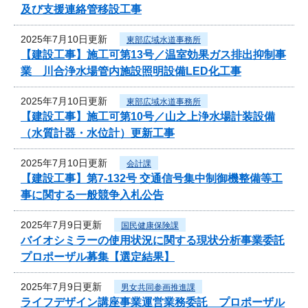
及び支援連絡管移設工事
2025年7月10日更新
東部広域水道事務所
【建設工事】施工可第13号／温室効果ガス排出抑制事
業 川合浄水場管内施設照明設備LED化工事
2025年7月10日更新
東部広域水道事務所
【建設工事】施工可第10号／山之上浄水場計装設備
（水質計器・水位計）更新工事
2025年7月10日更新
会計課
【建設工事】第7-132号 交通信号集中制御機整備等工
事に関する一般競争入札公告
2025年7月9日更新
国民健康保険課
バイオシミラーの使用状況に関する現状分析事業委託
プロポーザル募集【選定結果】
2025年7月9日更新
男女共同参画推進課
ライフデザイン講座事業運営業務委託 プロポーザル