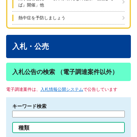
ば』開催」他
熱中症を予防しましょう
本
文
入札・公売
入札公告の検索 （電子調達案件以外）
電子調達案件は、
入札情報公開システム
で公告しています
キーワード検索
検
索
す
種類
る