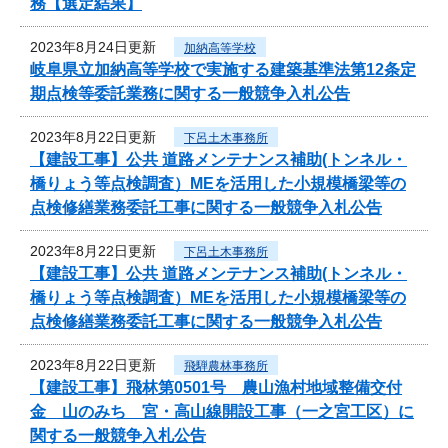
務【選定結果】
2023年8月24日更新
加納高等学校
岐阜県立加納高等学校で実施する建築基準法第12条定
期点検等委託業務に関する一般競争入札公告
2023年8月22日更新
下呂土木事務所
【建設工事】公共 道路メンテナンス補助(トンネル・
橋りょう等点検調査）MEを活用した小規模橋梁等の
点検修繕業務委託工事に関する一般競争入札公告
2023年8月22日更新
下呂土木事務所
【建設工事】公共 道路メンテナンス補助(トンネル・
橋りょう等点検調査）MEを活用した小規模橋梁等の
点検修繕業務委託工事に関する一般競争入札公告
2023年8月22日更新
飛騨農林事務所
【建設工事】飛林第0501号 農山漁村地域整備交付
金 山のみち 宮・高山線開設工事（一之宮工区）に
関する一般競争入札公告