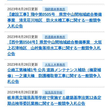
2023年8月28日更新
飛騨農林事務所
【建設工事】飛中第0505号 県営中山間地域総合整備
事業 清見荘川地区 防火水槽工事に関する一般競争
入札公告
2023年8月28日更新
西濃農林事務所
【西中第0504号】県営中山間地域総合整備事業 大垣
上石津地区 山村集落排水工事に関する一般競争入札
公告
2023年8月28日更新
大垣土木事務所
公維工第橋補1号 公共 道路メンテナンス補助（橋梁補
修）一之瀬大橋 防護柵取替工事に関する一般競争入
札公告
2023年8月28日更新
瑞浪高等学校
岐阜県立瑞浪高等学校で実施する建築基準法第12条定
期点検等委託業務に関する一般競争入札公告