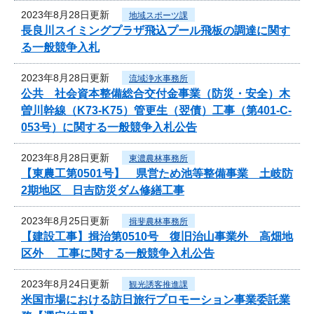
2023年8月28日更新
地域スポーツ課
長良川スイミングプラザ飛込プール飛板の調達に関す
る一般競争入札
2023年8月28日更新
流域浄水事務所
公共 社会資本整備総合交付金事業（防災・安全）木
曽川幹線（K73-K75）管更生（翌債）工事（第401-C-
053号）に関する一般競争入札公告
2023年8月28日更新
東濃農林事務所
【東農工第0501号】 県営ため池等整備事業 土岐防
2期地区 日吉防災ダム修繕工事
2023年8月25日更新
揖斐農林事務所
【建設工事】揖治第0510号 復旧治山事業外 高畑地
区外 工事に関する一般競争入札公告
2023年8月24日更新
観光誘客推進課
米国市場における訪日旅行プロモーション事業委託業