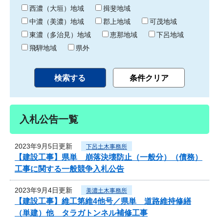
り
西濃（大垣）地域
揖斐地域
中濃（美濃）地域
郡上地域
可茂地域
東濃（多治見）地域
恵那地域
下呂地域
飛騨地域
県外
入札公告一覧
2023年9月5日更新
下呂土木事務所
【建設工事】県単 崩落決壊防止（一般分）（債務）
工事に関する一般競争入札公告
2023年9月4日更新
美濃土木事務所
【建設工事】維工第維4他号／県単 道路維持修繕
（単建）他 タラガトンネル補修工事