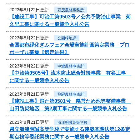
2023年8月22日更新
可茂農林事務所
【建設工事】可治工第0503号／公共予防治山事業 菊
久里工事に関する一般競争入札公告
2023年8月22日更新
公園緑地課
全国都市緑化ぎふフェア会場実施計画策定業務 プロ
ポーザル募集【選定結果】
2023年8月22日更新
中濃農林事務所
【中治第0505号】流木防止総合対策事業 有谷工事
に関する一般競争入札公告
2023年8月21日更新
飛騨農林事務所
【建設工事】飛た第0501号 県営ため池等整備事業
山田防災地区 第2期工事に関する一般競争入札公告
2023年8月21日更新
海津明誠高等学校
県立海津明誠高等学校で実施する建築基準法第12条定
期点検等委託業務に関する一般競争入札公告