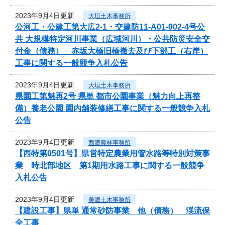
2023年9月4日更新
大垣土木事務所
公河工・公建工第大広2-1・交建防11-A01-002-4号公
共 大規模特定河川事業（広域河川）・公共防災安全交
付金（債務） 赤坂大橋旧橋撤去及び下部工（右岸）
工事に関する一般競争入札公告
2023年9月4日更新
大垣土木事務所
県園工第魅再2号 県単 都市公園事業（魅力向上再整
備）養老公園 園内舗装修繕工事に関する一般競争入札
公告
2023年9月4日更新
西濃農林事務所
【西特第0501号】県営特定農業用管水路等特別対策事
業 時北部地区 第1期用水路工事に関する一般競争
入札公告
2023年9月4日更新
美濃土木事務所
【建設工事】県単 通常砂防事業 他（債務） 渓流保
全工事