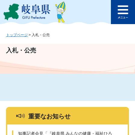
ペ
メ
このページの本文へ
ー
ニ
メ
ジ
ュ
ニ
の
ー
ュ
先
を
ー
頭
飛
トップページ
>
入札・公売
で
ば
す
し
入札・公売
。
て
本
文
へ
重要なお知らせ
知事記者会見「『岐阜県 みんなの健康・福祉ひろ