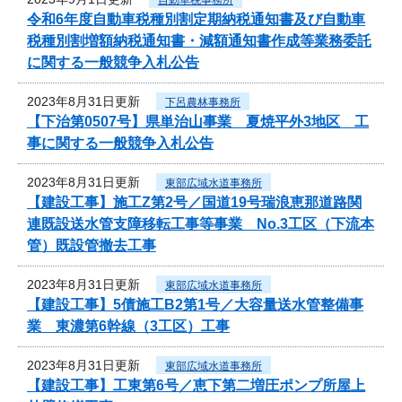
令和6年度自動車税種別割定期納税通知書及び自動車
税種別割増額納税通知書・減額通知書作成等業務委託
に関する一般競争入札公告
2023年8月31日更新
下呂農林事務所
【下治第0507号】県単治山事業 夏焼平外3地区 工
事に関する一般競争入札公告
2023年8月31日更新
東部広域水道事務所
【建設工事】施工Z第2号／国道19号瑞浪恵那道路関
連既設送水管支障移転工事等事業 No.3工区（下流本
管）既設管撤去工事
2023年8月31日更新
東部広域水道事務所
【建設工事】5債施工B2第1号／大容量送水管整備事
業 東濃第6幹線（3工区）工事
2023年8月31日更新
東部広域水道事務所
【建設工事】工東第6号／恵下第二増圧ポンプ所屋上