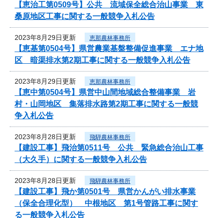
【恵治工第0509号】公共 流域保全総合治山事業 東
桑原地区工事に関する一般競争入札公告
2023年8月29日更新
恵那農林事務所
【恵基第0504号】県営農業基盤整備促進事業 エナ地
区 暗渠排水第2期工事に関する一般競争入札公告
2023年8月29日更新
恵那農林事務所
【恵中第0504号】県営中山間地域総合整備事業 岩
村・山岡地区 集落排水路第2期工事に関する一般競
争入札公告
2023年8月28日更新
飛騨農林事務所
【建設工事】飛治第0511号 公共 緊急総合治山工事
（大久手）に関する一般競争入札公告
2023年8月28日更新
飛騨農林事務所
【建設工事】飛か第0501号 県営かんがい排水事業
（保全合理化型） 中根地区 第1号管路工事に関す
る一般競争入札公告