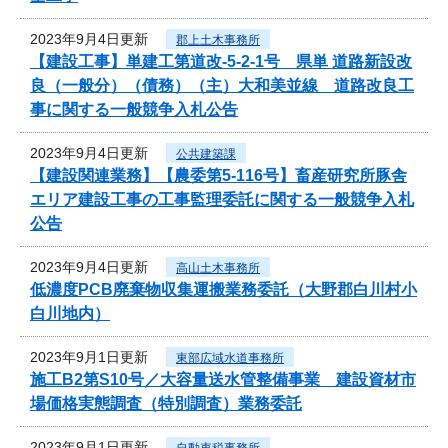
2023年9月4日更新
郡上土木事務所
【建設工事】単建工第道改-5-2-1号 県単 道路新設改
良（一般分）（債務）（主）大和美並線 道路改良工
事に関する一般競争入札公告
2023年9月4日更新
公共建築課
【建設関連業務】【農委第5-116号】畜産研究所豚舎
エリア建設工事の工事監理委託に関する一般競争入札
公告
2023年9月4日更新
高山土木事務所
低濃度PCB廃棄物収集運搬業務委託（大野郡白川村小
白川地内）
2023年9月1日更新
東部広域水道事務所
施工B2第S10号／大容量送水管整備事業 建設資材市
場価格実態調査（特別調査）業務委託
2023年9月1日更新
自動車税事務所