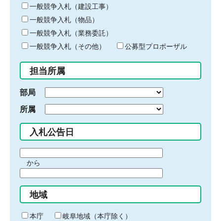
キ
一般競争入札（建設工事）
ー
一般競争入札（物品）
ワ
一般競争入札（業務委託）
ー
ド
一般競争入札（その他）
公募型プロポーザル
を
入
担当所属
力
部局
所属
入札公告日
期
から
間
期
の
間
始
地域
の
ま
終
り
わ
本庁
岐阜地域（本庁除く）