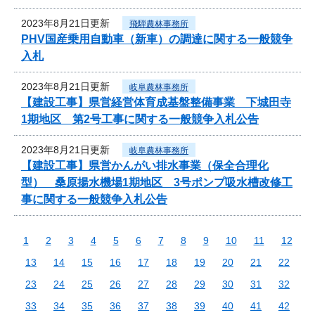
2023年8月21日更新
飛騨農林事務所
PHV国産乗用自動車（新車）の調達に関する一般競争
入札
2023年8月21日更新
岐阜農林事務所
【建設工事】県営経営体育成基盤整備事業 下城田寺
1期地区 第2号工事に関する一般競争入札公告
2023年8月21日更新
岐阜農林事務所
【建設工事】県営かんがい排水事業（保全合理化
型） 桑原揚水機場1期地区 3号ポンプ吸水槽改修工
事に関する一般競争入札公告
1
2
3
4
5
6
7
8
9
10
11
12
13
14
15
16
17
18
19
20
21
22
23
24
25
26
27
28
29
30
31
32
33
34
35
36
37
38
39
40
41
42