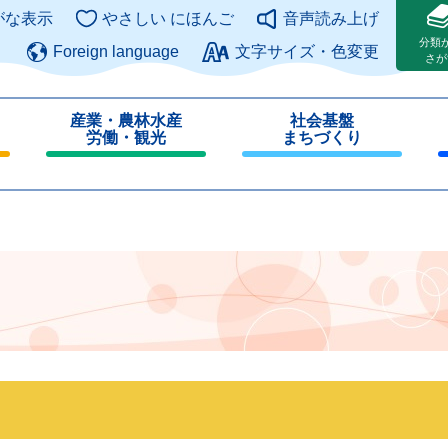
このページの本文へ
がな表示
やさしい にほんご
音声読み上げ
分類
Foreign language
文字サイズ・色変更
さが
産業・農林水産
社会基盤
労働・観光
まちづくり
閉
閉
じ
じ
る
る