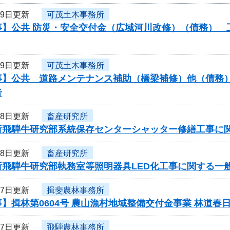
29日更新
可茂土木事務所
】公共 防災・安全交付金（広域河川改修）（債務） 工
29日更新
可茂土木事務所
】公共 道路メンテナンス補助（橋梁補修）他（債務） 
告
28日更新
畜産研究所
所飛騨牛研究部系統保存センターシャッター修繕工事に
28日更新
畜産研究所
所飛騨牛研究部執務室等照明器具LED化工事に関する一
27日更新
揖斐農林事務所
】揖林第0604号 農山漁村地域整備交付金事業 林道春
27日更新
飛騨農林事務所