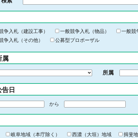
ド検索
検
索
す
る
キ
競争入札（建設工事）
一般競争入札（物品）
一般競
ー
競争入札（その他）
公募型プロポーザル
ワ
ー
所属
ド
を
所属
入
力
公告日
から
期
間
の
終
わ
岐阜地域（本庁除く）
西濃（大垣）地域
揖斐