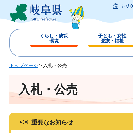
ペ
メ
ふり
ー
ニ
ジ
ュ
の
ー
先
を
くらし・防災
子ども・女性
頭
飛
環境
医療・福祉
で
ば
閉
閉
す
し
じ
じ
。
て
る
る
トップページ
>
入札・公売
本
文
へ
入札・公売
重要なお知らせ