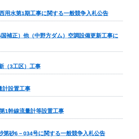
川西用水第1期工事に関する一般競争入札公告
R5国補正）他（中野方ダム）空調設備更新工事に
新（3工区）工事
量計設置工事
岸第1幹線流量計等設置工事
第砂6－034号に関する一般競争入札公告