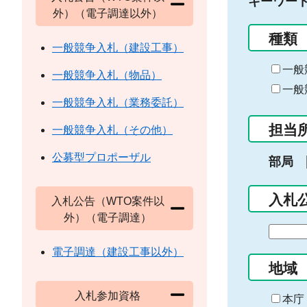
キーワー
外）（電子調達以外）
種類
一般競争入札（建設工事）
一般
一般競争入札（物品）
一般
一般競争入札（業務委託）
担当
一般競争入札（その他）
公募型プロポーザル
部局
入札
入札公告（WTO案件以
外）（電子調達）
期
間
電子調達（建設工事以外）
の
地域
始
入札参加資格
ま
本庁