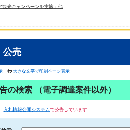
ア観光キャンペーンを実施」他
・公売
示
大きな文字で印刷ページ表示
告の検索 （電子調達案件以外）
、
入札情報公開システム
で公告しています