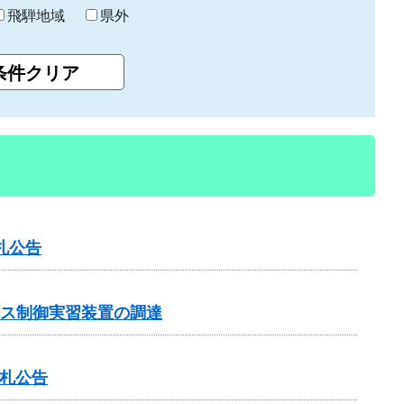
飛騨地域
県外
札公告
ンス制御実習装置の調達
入札公告