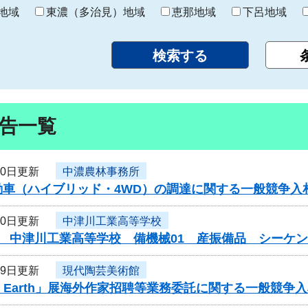
り
地域
東濃（多治見）地域
恵那地域
下呂地域
告一覧
30日更新
中濃農林事務所
動車（ハイブリッド・4WD）の調達に関する一般競争入
30日更新
中津川工業高等学校
度 中津川工業高等学校 備機械01 産振備品 シーケ
29日更新
現代陶芸美術館
 of Earth」展海外作家招聘等業務委託に関する一般競争