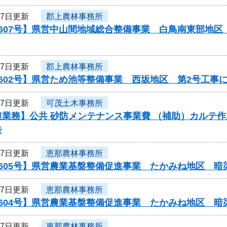
27日更新
郡上農林事務所
0607号】県営中山間地域総合整備事業 白鳥南東部地
27日更新
郡上農林事務所
602号】県営ため池等整備事業 西坂地区 第2号工事
27日更新
可茂土木事務所
業務】公共 砂防メンテナンス事業費 （補助）カルテ作
告
27日更新
恵那農林事務所
0605号】県営農業基盤整備促進事業 たかみね地区 暗
27日更新
恵那農林事務所
0604号】県営農業基盤整備促進事業 たかみね地区 暗
27日更新
恵那農林事務所