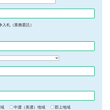
争入札（業務委託）
地域
中濃（美濃）地域
郡上地域