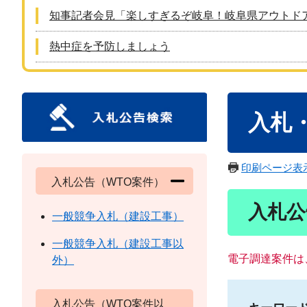
知事記者会見「楽しすぎるぞ岐阜！岐阜県アウトド
熱中症を予防しましょう
本
入札
文
印刷ページ表
入札公告（WTO案件）
入札公
一般競争入札（建設工事）
一般競争入札（建設工事以
電子調達案件は
外）
入札公告（WTO案件以