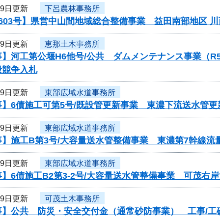
29日更新
下呂農林事務所
603号】県営中山間地域総合整備事業 益田南部地区 
29日更新
恵那土木事務所
事】河工第公堰H6他号/公共 ダムメンテナンス事業（
般競争入札
29日更新
東部広域水道事務所
】6債施工可第5号/既設管更新事業 東濃下流送水管更
29日更新
東部広域水道事務所
】施工B第3号/大容量送水管整備事業 東濃第7幹線流
29日更新
東部広域水道事務所
】6債施工B2第3-2号/大容量送水管整備事業 可茂右
29日更新
可茂土木事務所
】公共 防災・安全交付金（通常砂防事業） 工事/工砂