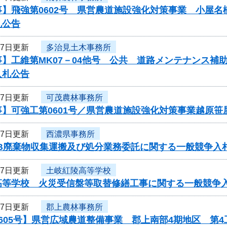
事】飛強第0602号 県営農道施設強化対策事業 小屋
札公告
27日更新
多治見土木事務所
事】工維第MK07－04他号 公共 道路メンテナンス
入札公告
27日更新
可茂農林事務所
事】可強工第0601号／県営農道施設強化対策事業越原笹
27日更新
西濃県事務所
CB廃棄物収集運搬及び処分業務委託に関する一般競争入
27日更新
土岐紅陵高等学校
高等学校 火災受信盤等取替修繕工事に関する一般競争
27日更新
郡上農林事務所
605号】県営広域農道整備事業 郡上南部4期地区 第