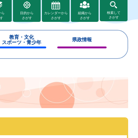
検索して
から
目的から
カレンダーから
組織から
さがす
す
さがす
さがす
さがす
教育・文化
県政情報
スポーツ・青少年
閉
閉
じ
じ
る
る