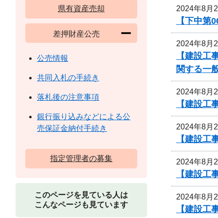
2024年8月
県有資産売却
【下中第0
差押財産公売
2024年8月
【建設工
公売情報
関する一
共同入札の手続き
2024年8月
落札後の注意事項
【建設工事
銀行振り込みなどによる公
2024年8月
売保証金納付手続き
【建設工事
指定管理者の募集
2024年8月
【建設工事
このページを見ている人は
2024年8月
こんなページも見ています
【建設工事