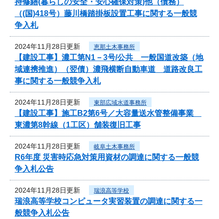
持修繕(暮らしの安全・安心確保対策)他（債務）
（(国)418号）藤川橋踏掛板設置工事に関する一般競
争入札
2024年11月28日更新
恵那土木事務所
【建設工事】濃工第N1－3号/公共 一般国道改築（地
域連携推進）（翌債）濃飛横断自動車道 道路改良工
事に関する一般競争入札
2024年11月28日更新
東部広域水道事務所
【建設工事】施工B2第6号／大容量送水管整備事業
東濃第8幹線（1工区）舗装復旧工事
2024年11月28日更新
岐阜土木事務所
R6年度 災害時応急対策用資材の調達に関する一般競
争入札公告
2024年11月28日更新
瑞浪高等学校
瑞浪高等学校コンピュータ実習装置の調達に関する一
般競争入札公告