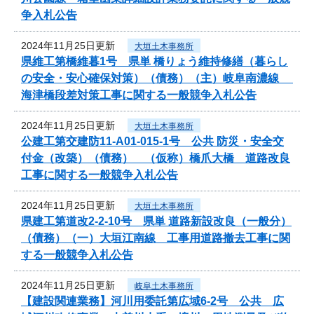
争入札公告
2024年11月25日更新
大垣土木事務所
県維工第橋維暮1号 県単 橋りょう維持修繕（暮らし
の安全・安心確保対策）（債務）（主）岐阜南濃線
海津橋段差対策工事に関する一般競争入札公告
2024年11月25日更新
大垣土木事務所
公建工第交建防11-A01-015-1号 公共 防災・安全交
付金（改築）（債務） （仮称）橋爪大橋 道路改良
工事に関する一般競争入札公告
2024年11月25日更新
大垣土木事務所
県建工第道改2-2-10号 県単 道路新設改良（一般分）
（債務）（一）大垣江南線 工事用道路撤去工事に関
する一般競争入札公告
2024年11月25日更新
岐阜土木事務所
【建設関連業務】河川用委託第広域6-2号 公共 広