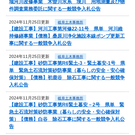
域河川改修事業 木曽川水系 境川 用地測量及び物
件調査業務委託に関する一般競争入札公告
2024年11月25日更新
岐阜土木事務所
【建設工事】河川工事第河修22-11号 県単 河川維
持修繕事業【債務】桑原川浄化施設本線ポンプ更新工
事に関する一般競争入札公告
2024年11月25日更新
岐阜土木事務所
【建設工事】砂防工事第R6緊土-3・緊土暮安-1号 県
単 緊急土石流対策砂防事業（暮らしの安全・安心確
保対策）【債務】初鹿谷 除石工事に関する一般競争
入札公告
2024年11月25日更新
岐阜土木事務所
【建設工事】砂防工事第R6緊土暮安－2号 県単 緊
急土石流対策砂防事業（暮らしの安全・安心確保対
策）【債務】白谷 除石工事に関する一般競争入札公
告