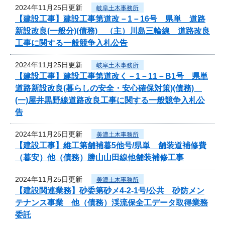
2024年11月25日更新
岐阜土木事務所
【建設工事】建設工事第道改－1－16号 県単 道路
新設改良(一般分)(債務) （主）川島三輪線 道路改良
工事に関する一般競争入札公告
2024年11月25日更新
岐阜土木事務所
【建設工事】建設工事第道改く－1－11－B1号 県単
道路新設改良(暮らしの安全・安心確保対策)(債務)
(一)屋井黒野線道路改良工事に関する一般競争入札公
告
2024年11月25日更新
美濃土木事務所
【建設工事】維工第舗補暮5他号/県単 舗装道補修費
（暮安）他（債務）勝山山田線他舗装補修工事
2024年11月25日更新
美濃土木事務所
【建設関連業務】砂委第砂メ4-2-1号/公共 砂防メン
テナンス事業 他（債務）渓流保全工データ取得業務
委託