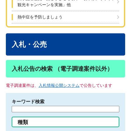
観光キャンペーンを実施」他
熱中症を予防しましょう
本
文
入札・公売
入札公告の検索 （電子調達案件以外）
電子調達案件は、
入札情報公開システム
で公告しています
キーワード検索
検
索
す
種類
る