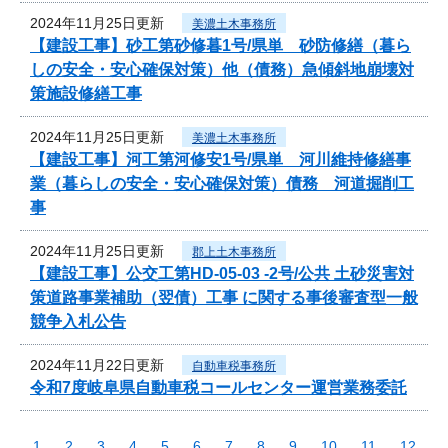
2024年11月25日更新
美濃土木事務所
【建設工事】砂工第砂修暮1号/県単 砂防修繕（暮ら
しの安全・安心確保対策）他（債務）急傾斜地崩壊対
策施設修繕工事
2024年11月25日更新
美濃土木事務所
【建設工事】河工第河修安1号/県単 河川維持修繕事
業（暮らしの安全・安心確保対策）債務 河道掘削工
事
2024年11月25日更新
郡上土木事務所
【建設工事】公交工第HD-05-03 -2号/公共 土砂災害対
策道路事業補助（翌債）工事 に関する事後審査型一般
競争入札公告
2024年11月22日更新
自動車税事務所
令和7度岐阜県自動車税コールセンター運営業務委託
1
2
3
4
5
6
7
8
9
10
11
12