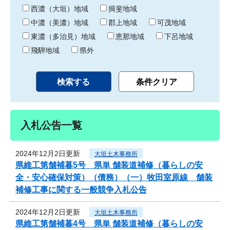
り
西濃（大垣）地域
揖斐地域
中濃（美濃）地域
郡上地域
可茂地域
東濃（多治見）地域
恵那地域
下呂地域
飛騨地域
県外
入札公告一覧
2024年12月2日更新
大垣土木事務所
県維工第舗補暮5号 県単 舗装道補修（暮らしの安
全・安心確保対策）（債務）（一）牧田室原線 舗装
補修工事に関する一般競争入札公告
2024年12月2日更新
大垣土木事務所
県維工第舗補暮4号 県単 舗装道補修（暮らしの安