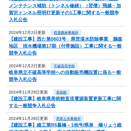
メンテナンス補助（トンネル修繕）（翌債）飛越・加
賀沢トンネル照明灯更新その1工事に関する一般競争
入札公告
2024年12月2日更新
西濃農林事務所
【建設工事】西た第0603号 県営湛水防除事業 鵜森
地区 排水機場第17期（付帯施設）工事に関する一般
競争入札公告
2024年12月2日更新
不破高等学校
岐阜県立不破高等学校への自動販売機設置に係る一般
競争入札公告
2024年11月29日更新
美術館
【建設工事】岐阜県美術館直流電源装置更新工事に関
する一般競争入札公告
2024年11月28日更新
恵那土木事務所
【建設工事】維工第R6暮橋－1他号/県単 橋りょう維