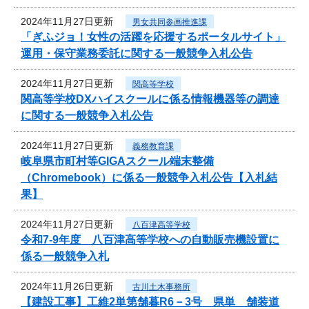
2024年11月27日更新
男女共同参画推進課
「ぎふジョ！女性の活躍を応援するポータルサイト」
運用・保守業務委託に関する一般競争入札公告
2024年11月27日更新
関高等学校
関高等学校DXハイスクールに係る情報機器等の調達
に関する一般競争入札公告
2024年11月27日更新
義務教育課
岐阜県市町村等GIGAスクール端末整備
（Chromebook）に係る一般競争入札公告【入札結
果】
2024年11月27日更新
八百津高等学校
令和7-9年度 八百津高等学校への自動販売機設置に
係る一般競争入札
2024年11月26日更新
古川土木事務所
【建設工事】工維2単第舗暮R6－3号 県単 舗装道