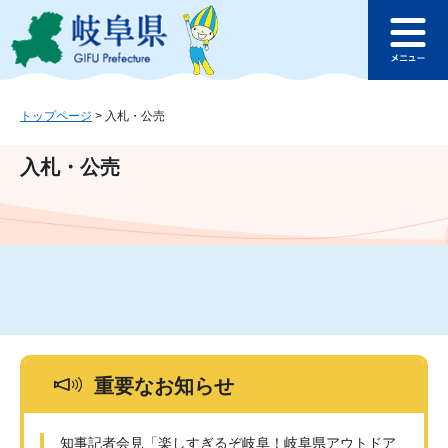
ペ
メ
このページの本文へ
ー
ニ
メ
ジ
ュ
ニ
の
ー
ュ
先
を
ー
頭
飛
トップページ
>
入札・公売
で
ば
す
し
入札・公売
。
て
本
文
へ
重要なお知らせ
知事記者会見「楽しすぎるぞ岐阜！岐阜県アウトドア