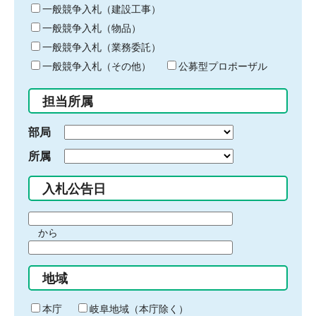
キ
一般競争入札（建設工事）
ー
一般競争入札（物品）
ワ
一般競争入札（業務委託）
ー
ド
一般競争入札（その他）
公募型プロポーザル
を
入
担当所属
力
部局
所属
入札公告日
期
から
間
期
の
間
始
地域
の
ま
終
り
わ
本庁
岐阜地域（本庁除く）