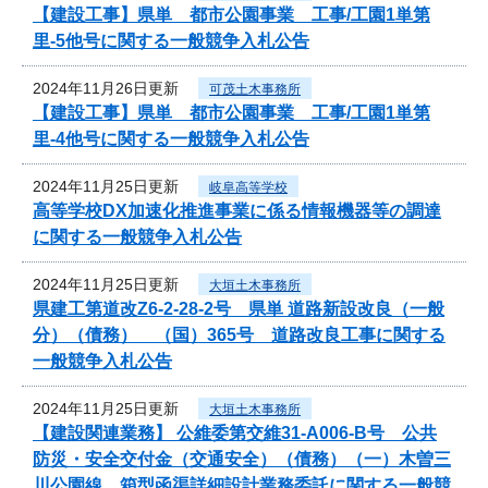
【建設工事】県単 都市公園事業 工事/工園1単第
里-5他号に関する一般競争入札公告
2024年11月26日更新
可茂土木事務所
【建設工事】県単 都市公園事業 工事/工園1単第
里-4他号に関する一般競争入札公告
2024年11月25日更新
岐阜高等学校
高等学校DX加速化推進事業に係る情報機器等の調達
に関する一般競争入札公告
2024年11月25日更新
大垣土木事務所
県建工第道改Z6-2-28-2号 県単 道路新設改良（一般
分）（債務） （国）365号 道路改良工事に関する
一般競争入札公告
2024年11月25日更新
大垣土木事務所
【建設関連業務】 公維委第交維31-A006-B号 公共
防災・安全交付金（交通安全）（債務）（一）木曽三
川公園線 箱型函渠詳細設計業務委託に関する一般競