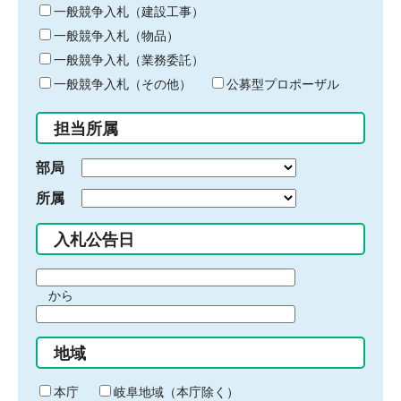
キ
一般競争入札（建設工事）
ー
一般競争入札（物品）
ワ
一般競争入札（業務委託）
ー
ド
一般競争入札（その他）
公募型プロポーザル
を
入
担当所属
力
部局
所属
入札公告日
期
から
間
期
の
間
始
地域
の
ま
終
り
わ
本庁
岐阜地域（本庁除く）