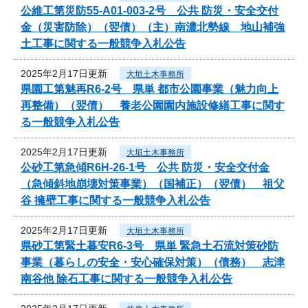
公維工第災防55-A01-003-2号 公共 防災・安全交付
金（災害防除）（翌債）（主）南濃北勢線 地山補強
土工事に関する一般競争入札公告
2025年2月17日更新
大垣土木事務所
県園工第魅再R6-2号 県単 都市公園事業（魅力向上
再整備）（翌債） 養老公園園内施設修繕工事に関す
る一般競争入札公告
2025年2月17日更新
大垣土木事務所
公砂工第急傾R6H-26-1号 公共 防災・安全交付金
（急傾斜地崩壊対策事業）（国補正）（翌債） 祖父
谷 擁壁工事に関する一般競争入札公告
2025年2月17日更新
大垣土木事務所
県砂工第緊土暮安R6-3号 県単 緊急土石流対策砂防
事業（暮らしの安全・安心確保対策）（債務） 志津
南谷他 除石工事に関する一般競争入札公告