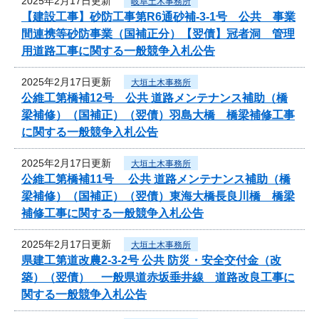
2025年2月17日更新
岐阜土木事務所
【建設工事】砂防工事第R6通砂補-3-1号 公共 事業
間連携等砂防事業（国補正分）【翌債】冠者洞 管理
用道路工事に関する一般競争入札公告
2025年2月17日更新
大垣土木事務所
公維工第橋補12号 公共 道路メンテナンス補助（橋
梁補修）（国補正）（翌債）羽島大橋 橋梁補修工事
に関する一般競争入札公告
2025年2月17日更新
大垣土木事務所
公維工第橋補11号 公共 道路メンテナンス補助（橋
梁補修）（国補正）（翌債）東海大橋長良川橋 橋梁
補修工事に関する一般競争入札公告
2025年2月17日更新
大垣土木事務所
県建工第道改農2-3-2号 公共 防災・安全交付金（改
築）（翌債） 一般県道赤坂垂井線 道路改良工事に
関する一般競争入札公告