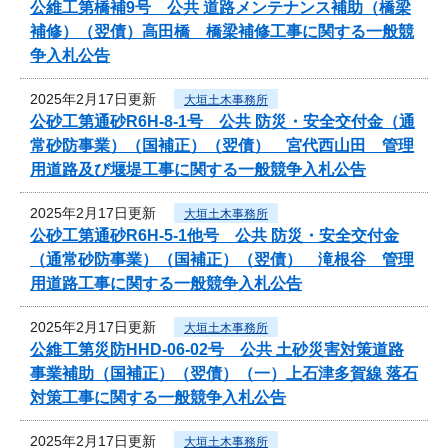
公維工第橋補9号 公共 道路メンテナンス補助（橋梁
補修）（翌債）高田橋 橋梁補修工事に関する一般競
争入札公告
2025年2月17日更新
大垣土木事務所
公砂工第通砂R6H-8-1号 公共 防災・安全交付金（通
常砂防事業）（国補正）（翌債） 宮代西山田 管理
用道路及び堰堤工事に関する一般競争入札公告
2025年2月17日更新
大垣土木事務所
公砂工第通砂R6H-5-1他号 公共 防災・安全交付金
（通常砂防事業）（国補正）（翌債） 滝根谷 管理
用道路工事に関する一般競争入札公告
2025年2月17日更新
大垣土木事務所
公維工第災防HHD-06-02号 公共 土砂災害対策道路
事業補助（国補正）（翌債）（一）上石津多賀線 落石
対策工事に関する一般競争入札公告
2025年2月17日更新
大垣土木事務所