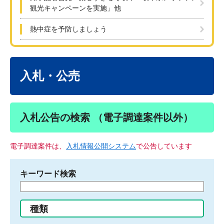
観光キャンペーンを実施」他
熱中症を予防しましょう
本
文
入札・公売
入札公告の検索 （電子調達案件以外）
電子調達案件は、
入札情報公開システム
で公告しています
キーワード検索
検
索
す
種類
る