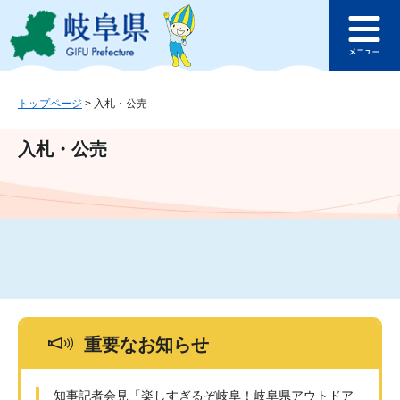
ペ
メ
このページの本文へ
ー
ニ
メ
ジ
ュ
ニ
の
ー
ュ
先
を
ー
頭
飛
トップページ
>
入札・公売
で
ば
す
し
入札・公売
。
て
本
文
へ
重要なお知らせ
知事記者会見「楽しすぎるぞ岐阜！岐阜県アウトドア