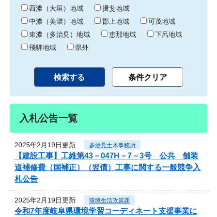
り
西濃（大垣）地域
揖斐地域
中濃（美濃）地域
郡上地域
可茂地域
東濃（多治見）地域
恵那地域
下呂地域
飛騨地域
県外
入札公告一覧
2025年2月19日更新
多治見土木事務所
【建設工事】工維第43－047H－7－3号 公共 舗装
道補修費（国補正）（翌債）工事に関する一般競争入
札公告
2025年2月19日更新
環境生活政策課
令和7年度岐阜県環境学習コーディネート支援事業に