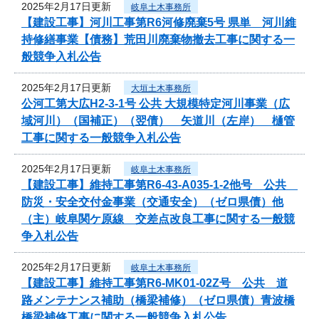
2025年2月17日更新
岐阜土木事務所
【建設工事】河川工事第R6河修廃棄5号 県単 河川維
持修繕事業【債務】荒田川廃棄物撤去工事に関する一
般競争入札公告
2025年2月17日更新
大垣土木事務所
公河工第大広H2-3-1号 公共 大規模特定河川事業（広
域河川）（国補正）（翌債） 矢道川（左岸） 樋管
工事に関する一般競争入札公告
2025年2月17日更新
岐阜土木事務所
【建設工事】維持工事第R6-43-A035-1-2他号 公共
防災・安全交付金事業（交通安全）（ゼロ県債）他
（主）岐阜関ケ原線 交差点改良工事に関する一般競
争入札公告
2025年2月17日更新
岐阜土木事務所
【建設工事】維持工事第R6-MK01-02Z号 公共 道
路メンテナンス補助（橋梁補修）（ゼロ県債）青波橋
橋梁補修工事に関する一般競争入札公告