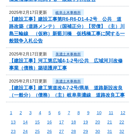
2025年2月17日更新
岐阜土木事務所
【建設工事】建設工事第R6-R6-D1-4-2号 公共 道
路改築（道路メンテ）（国補正分）【翌債】（主）川
島三輪線 （仮称）新藍川橋 仮桟橋工事に関する一
般競争入札公告
2025年2月17日更新
美濃土木事務所
【建設工事】河工第広域4-1-2号/公共 広域河川改修
事業（債務）築堤護岸工事
2025年2月17日更新
美濃土木事務所
【建設工事】建工第道改4-7-2号/県単 道路新設改良
（一般分）（債務）（主）岐阜美濃線 道路改良工事
1
2
3
4
5
6
7
8
9
10
11
12
13
14
15
16
17
18
19
20
21
22
23
24
25
26
27
28
29
30
31
32