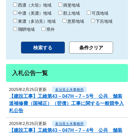
り
西濃（大垣）地域
揖斐地域
中濃（美濃）地域
郡上地域
可茂地域
東濃（多治見）地域
恵那地域
下呂地域
飛騨地域
県外
入札公告一覧
2025年2月25日更新
多治見土木事務所
【建設工事】工維第43－047H－7－5号 公共 舗装
道補修費（国補正）（翌債）工事に関する一般競争入
札公告
2025年2月25日更新
多治見土木事務所
【建設工事】工維第43－047H－7－4号 公共 舗装