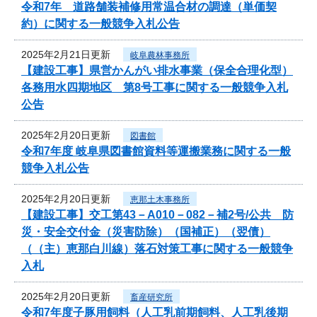
令和7年 道路舗装補修用常温合材の調達（単価契
約）に関する一般競争入札公告
2025年2月21日更新
岐阜農林事務所
【建設工事】県営かんがい排水事業（保全合理化型）
各務用水四期地区 第8号工事に関する一般競争入札
公告
2025年2月20日更新
図書館
令和7年度 岐阜県図書館資料等運搬業務に関する一般
競争入札公告
2025年2月20日更新
恵那土木事務所
【建設工事】交工第43－A010－082－補2号/公共 防
災・安全交付金（災害防除）（国補正）（翌債）
（（主）恵那白川線）落石対策工事に関する一般競争
入札
2025年2月20日更新
畜産研究所
令和7年度子豚用飼料（人工乳前期飼料、人工乳後期