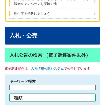
観光キャンペーンを実施」他
熱中症を予防しましょう
本
文
入札・公売
入札公告の検索 （電子調達案件以外）
電子調達案件は、
入札情報公開システム
で公告しています
キーワード検索
検
索
す
種類
る