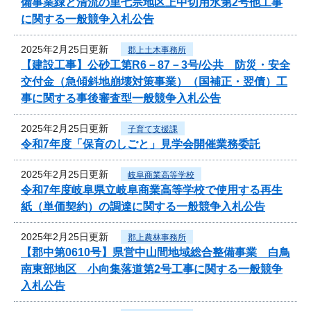
備事業緑と清流の里七宗地区上中切用水第2号他工事
に関する一般競争入札公告
2025年2月25日更新
郡上土木事務所
【建設工事】公砂工第R6－87－3号/公共 防災・安全
交付金（急傾斜地崩壊対策事業）（国補正・翌債）工
事に関する事後審査型一般競争入札公告
2025年2月25日更新
子育て支援課
令和7年度「保育のしごと」見学会開催業務委託
2025年2月25日更新
岐阜商業高等学校
令和7年度岐阜県立岐阜商業高等学校で使用する再生
紙（単価契約）の調達に関する一般競争入札公告
2025年2月25日更新
郡上農林事務所
【郡中第0610号】県営中山間地域総合整備事業 白鳥
南東部地区 小向集落道第2号工事に関する一般競争
入札公告