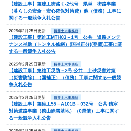
【建設工事】第建工街路く-2他号 県単 街路事業
（暮らしの安全・安心確保対策費）他（債務）工事に
関する一般競争入札公告
2025年2月25日更新
揖斐土木事務所
【建設工事】第維工MTH03－1号 公共 道路メンテ
ナンス補助（トンネル修繕）(国補正分)(翌債)工事に関
する一般競争入札公告
2025年2月25日更新
揖斐土木事務所
【建設工事】第維工災防－2号 公共 土砂災害対策
（災害防除）（国補正）（債務）工事に関する一般競
争入札公告
2025年2月25日更新
揖斐土木事務所
【建設工事】第維工55－A101B－03Z号 公共 積寒
対策道路事業（徳山除雪基地）（0県債）工事に関す
る一般競争入札公告
2025年2月25日更新
揖斐土木事務所