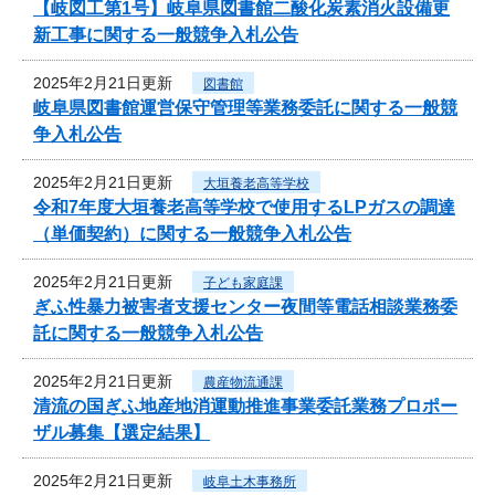
【岐図工第1号】岐阜県図書館二酸化炭素消火設備更
新工事に関する一般競争入札公告
2025年2月21日更新
図書館
岐阜県図書館運営保守管理等業務委託に関する一般競
争入札公告
2025年2月21日更新
大垣養老高等学校
令和7年度大垣養老高等学校で使用するLPガスの調達
（単価契約）に関する一般競争入札公告
2025年2月21日更新
子ども家庭課
ぎふ性暴力被害者支援センター夜間等電話相談業務委
託に関する一般競争入札公告
2025年2月21日更新
農産物流通課
清流の国ぎふ地産地消運動推進事業委託業務プロポー
ザル募集【選定結果】
2025年2月21日更新
岐阜土木事務所