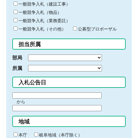
キ
一般競争入札（建設工事）
ー
一般競争入札（物品）
ワ
一般競争入札（業務委託）
ー
ド
一般競争入札（その他）
公募型プロポーザル
を
入
担当所属
力
部局
所属
入札公告日
期
から
間
期
の
間
始
地域
の
ま
終
り
わ
本庁
岐阜地域（本庁除く）