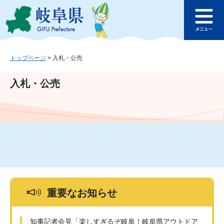
ペ
メ
このページの本文へ
ー
ニ
メ
ジ
ュ
ニ
の
ー
ュ
先
を
ー
頭
飛
トップページ
>
入札・公売
で
ば
す
し
入札・公売
。
て
本
文
へ
重要なお知らせ
知事記者会見「楽しすぎるぞ岐阜！岐阜県アウトドア