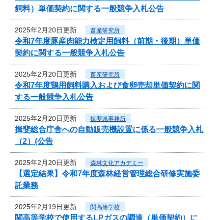
飼料）単価契約に関する一般競争入札公告
2025年2月20日更新
畜産研究所
令和7年度豚産肉能力検定用飼料（前期・後期）単価
契約に関する一般競争入札公告
2025年2月20日更新
畜産研究所
令和7年度鶏用飼料購入および食卵売却単価契約に関
する一般競争入札公告
2025年2月20日更新
揖斐県事務所
揖斐総合庁舎への自動販売機設置に係る一般競争入札
（2）(公告
2025年2月20日更新
森林文化アカデミー
【選定結果】令和7年度森林経営管理総合研修実施委
託業務
2025年2月19日更新
関高等学校
関高等学校で使用するLPガスの調達（単価契約）に