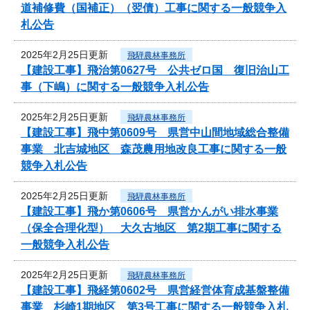
道補修費（国補正）（翌債）工事に関する一般競争入
札公告
2025年2月25日更新
飛騨農林事務所
【建設工事】飛治第0627号 公共ゼロ国 復旧治山工
事（下嶋）に関する一般競争入札公告
2025年2月25日更新
飛騨農林事務所
【建設工事】飛中第0609号 県営中山間地域総合整備
事業 北吉城地区 森茂農用地改良工事に関する一般
競争入札公告
2025年2月25日更新
飛騨農林事務所
【建設工事】飛か第0606号 県営かんがい排水事業
（保全合理化型） 大久古地区 第2期工事に関する
一般競争入札公告
2025年2月25日更新
飛騨農林事務所
【建設工事】飛経第0602号 県営経営体育成基盤整備
事業 杉崎1期地区 第3号工事に関する一般競争入札