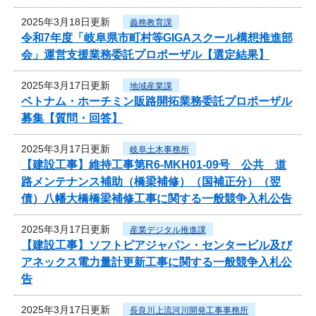
2025年3月18日更新
義務教育課
令和7年度「岐阜県市町村等GIGAスクール構想推進部
会」運営支援業務委託プロポーザル【選定結果】
2025年3月17日更新
地域産業課
ベトナム・ホーチミン販路開拓業務委託プロポーザル
募集【質問・回答】
2025年3月17日更新
岐阜土木事務所
【建設工事】維持工事第R6-MKH01-09号 公共 道
路メンテナンス補助（橋梁補修）（国補正分）（翌
債）八幡大橋橋梁補修工事に関する一般競争入札公告
2025年3月17日更新
産業デジタル推進課
【建設工事】ソフトピアジャパン・センタービル及び
アネックス電力量計更新工事に関する一般競争入札公
告
2025年3月17日更新
長良川上流河川開発工事事務所