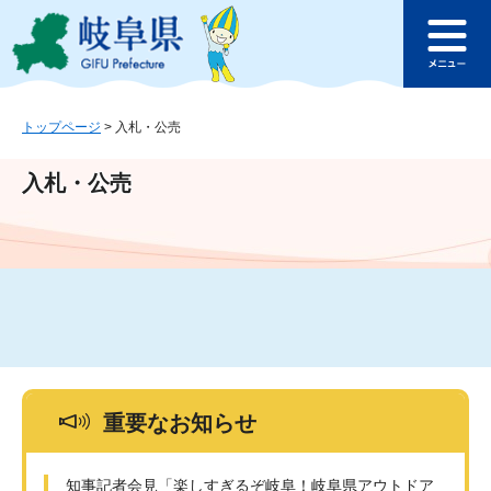
ペ
メ
このページの本文へ
ー
ニ
メ
ジ
ュ
ニ
の
ー
ュ
先
を
ー
頭
飛
トップページ
>
入札・公売
で
ば
す
し
入札・公売
。
て
本
文
へ
重要なお知らせ
知事記者会見「楽しすぎるぞ岐阜！岐阜県アウトドア