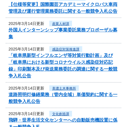
【仕様等変更】国際園芸アカデミーマイクロバス車両
管理及び運行管理業務委託に関する一般競争入札公告
2025年3月14日更新
産業人材課
外国人インターンシップ事業委託業務プロポーザル募
集
2025年3月14日更新
感染症対策推進課
「岐阜県新型インフルエンザ等対策行動計画」及び
「岐阜県における新型コロナウイルス感染症対応記
録」印刷製本及び発送業務委託の調達に関する一般競
争入札公告
2025年3月14日更新
美濃土木事務所
道路照明灯修繕業務（管内全域）単価契約に関する一
般競争入札公告
2025年3月14日更新
文化創造課
飛騨・世界生活文化センターへの自動販売機設置に係
る一般競争入札