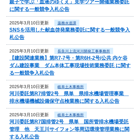
親子で学ぶ「血液のゆくえ」見学ツアー開催業務委託
に関する一般競争入札公告
2025年3月10日更新
薬務水道課
SNSを活用した献血啓発業務委託に関する一般競争入
札公告
2025年3月10日更新
長良川上流河川開発工事事務所
【建設関連業務】第R7-7号・第R6H-2号/公共 内ケ谷
ダム建設事業 ダム本体工事現場技術業務委託 に関す
る一般競争入札公告
2025年3月10日更新
岐阜土木事務所
河川委託第R7排管2号 県単 県排水機場管理事業
排水機場機械設備保守点検業務に関する入札公告
2025年3月10日更新
岐阜土木事務所
河川委託第R7国排管2号 県単 国所管排水機場受託
管理 他 天王川サイフォン等周辺環境管理業務に関
する入札公告