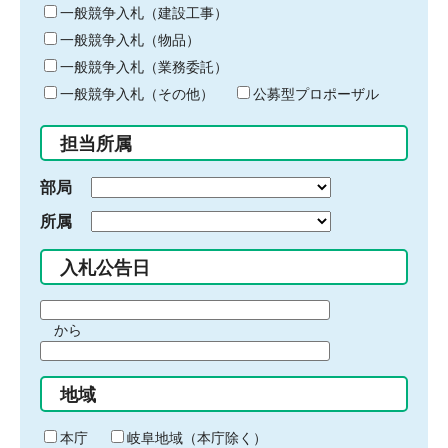
キ
一般競争入札（建設工事）
ー
一般競争入札（物品）
ワ
一般競争入札（業務委託）
ー
ド
一般競争入札（その他）
公募型プロポーザル
を
入
担当所属
力
部局
所属
入札公告日
期
から
間
期
の
間
始
地域
の
ま
終
り
わ
本庁
岐阜地域（本庁除く）