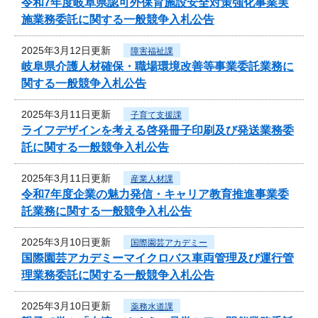
令和7年度岐阜県認可外保育施設安全対策強化事業実
施業務委託に関する一般競争入札公告
2025年3月12日更新
障害福祉課
岐阜県介護人材確保・職場環境改善等事業委託業務に
関する一般競争入札公告
2025年3月11日更新
子育て支援課
ライフデザインを考える啓発冊子印刷及び発送業務委
託に関する一般競争入札公告
2025年3月11日更新
産業人材課
令和7年度企業の魅力発信・キャリア教育推進事業委
託業務に関する一般競争入札公告
2025年3月10日更新
国際園芸アカデミー
国際園芸アカデミーマイクロバス車両管理及び運行管
理業務委託に関する一般競争入札公告
2025年3月10日更新
薬務水道課