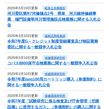
2025年3月10日更新
岐阜土木事務所
河川委託第R7河修樋点2号 県単 河川維持修繕事
業 樋門設備等河川管理施設点検業務に関する入札公
告
2025年3月10日更新
森林活用推進課
令和7年度G－クレジット制度登録審査及び検証業務
委託に関する一般競争入札公告
2025年3月10日更新
保健環境研究所
コバス8800保守点検業務に関する一般競争入札公告
2025年3月10日更新
保健環境研究所
令和7年度iseq100用カートリッジ購入（単価契約）に
関する一般競争入札公告
2025年3月10日更新
保健環境研究所
令和7年度「試験研究に係る検査及び庁舎管理（空調
設備）に使用するガス」（単価契約）の購入に関する