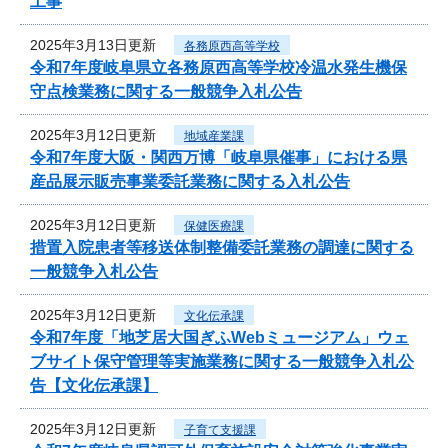
工事
2025年3月13日更新
各務原西高等学校
令和7年度岐阜県立各務原西高等学校冷温水発生機保
守点検業務に関する一般競争入札公告
2025年3月12日更新
地域産業課
令和7年度大阪・関西万博「岐阜県催事」における県
産品展示販売事業委託業務に関する入札公告
2025年3月12日更新
保健医療課
措置入院患者等移送体制整備委託業務の調達に関する
一般競争入札公告
2025年3月12日更新
文化伝承課
令和7年度「地芝居大国ぎふWebミュージアム」ウェ
ブサイト保守管理等実施業務に関する一般競争入札公
告【文化伝承課】
2025年3月12日更新
子育て支援課