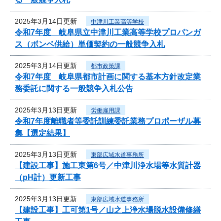
2025年3月14日更新
中津川工業高等学校
令和7年度 岐阜県立中津川工業高等学校プロパンガ
ス（ボンベ供給）単価契約の一般競争入札
2025年3月14日更新
都市政策課
令和7年度 岐阜県都市計画に関する基本方針改定業
務委託に関する一般競争入札公告
2025年3月13日更新
労働雇用課
令和7年度離職者等委託訓練委託業務プロポーザル募
集【選定結果】
2025年3月13日更新
東部広域水道事務所
【建設工事】施工東第6号／中津川浄水場等水質計器
（pH計）更新工事
2025年3月13日更新
東部広域水道事務所
【建設工事】工可第1号／山之上浄水場脱水設備修繕