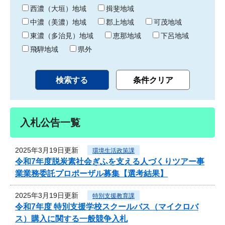
り
西濃（大垣）地域
揖斐地域
中濃（美濃）地域
郡上地域
可茂地域
東濃（多治見）地域
恵那地域
下呂地域
飛騨地域
県外
入札公告一覧
2025年3月19日更新
環境生活政策課
令和7年度脱炭素社会ぎふを支える人づくりツアー事
業業務委託プロポーザル募集【選考結果】
2025年3月19日更新
特別支援教育課
令和7年度 特別支援学校スクールバス（マイクロバ
ス）購入に関する一般競争入札