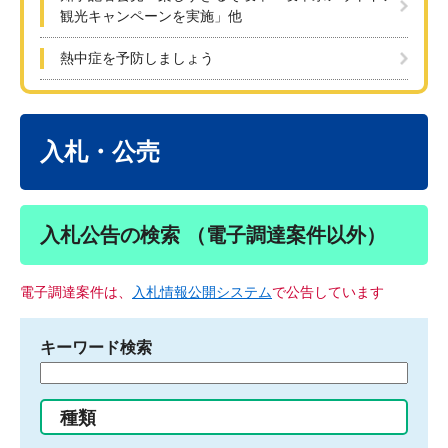
観光キャンペーンを実施」他
熱中症を予防しましょう
本
文
入札・公売
入札公告の検索 （電子調達案件以外）
電子調達案件は、
入札情報公開システム
で公告しています
キーワード検索
検
索
す
種類
る