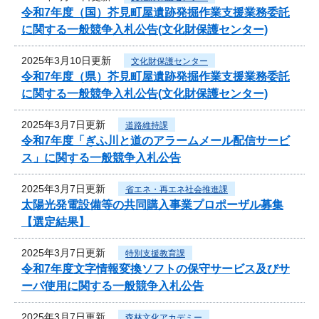
令和7年度（国）芥見町屋遺跡発掘作業支援業務委託
に関する一般競争入札公告(文化財保護センター)
2025年3月10日更新
文化財保護センター
令和7年度（県）芥見町屋遺跡発掘作業支援業務委託
に関する一般競争入札公告(文化財保護センター)
2025年3月7日更新
道路維持課
令和7年度「ぎふ川と道のアラームメール配信サービ
ス」に関する一般競争入札公告
2025年3月7日更新
省エネ・再エネ社会推進課
太陽光発電設備等の共同購入事業プロポーザル募集
【選定結果】
2025年3月7日更新
特別支援教育課
令和7年度文字情報変換ソフトの保守サービス及びサ
ーバ使用に関する一般競争入札公告
2025年3月7日更新
森林文化アカデミー