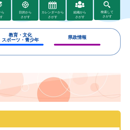
検索して
から
目的から
カレンダーから
組織から
さがす
す
さがす
さがす
さがす
教育・文化
県政情報
スポーツ・青少年
閉
閉
じ
じ
る
る