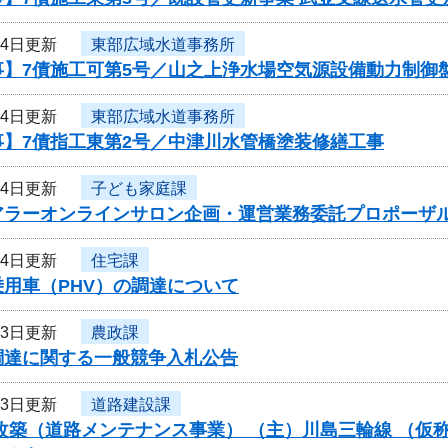
24日更新
東部広域水道事務所
事】7債施工可第5号／山之上浄水場空気源設備動力制御
24日更新
東部広域水道事務所
事】7債指工東第2号／中津川水管橋塗装修繕工事
24日更新
子ども家庭課
アラーオンラインサロン企画・運営業務委託プロポーザ
24日更新
住宅課
用車（PHV）の調達について
23日更新
農政課
調達に関する一般競争入札公告
23日更新
道路建設課
改築（道路メンテナンス事業） （主）川島三輪線 （仮