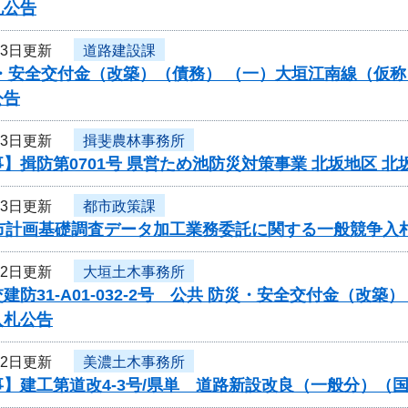
札公告
23日更新
道路建設課
・安全交付金（改築）（債務） （一）大垣江南線（仮称
公告
23日更新
揖斐農林事務所
】揖防第0701号 県営ため池防災対策事業 北坂地区
23日更新
都市政策課
都市計画基礎調査データ加工業務委託に関する一般競争入
22日更新
大垣土木事務所
建防31-A01-032-2号 公共 防災・安全交付金（
入札公告
22日更新
美濃土木事務所
】建工第道改4-3号/県単 道路新設改良（一般分）（国