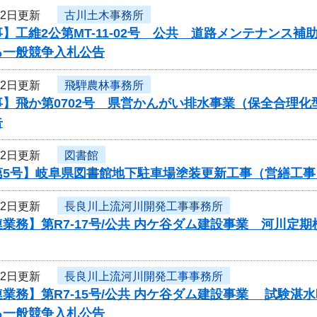
22日更新
古川土木事務所
】工維2公第MT-11-02号 公共 道路メンテナンス
る一般競争入札公告
22日更新
飛騨農林事務所
事】飛か第0702号 県営かんがい排水事業（保全合理
告
22日更新
図書館
第5号】岐阜県図書館地下駐車場塗装更新工事（営繕工
22日更新
長良川上流河川開発工事事務所
業務】第R7-17号/公共 内ケ谷ダム建設事業 河川定
22日更新
長良川上流河川開発工事事務所
業務】第R7-15号/公共 内ケ谷ダム建設事業 試験
る一般競争入札公告