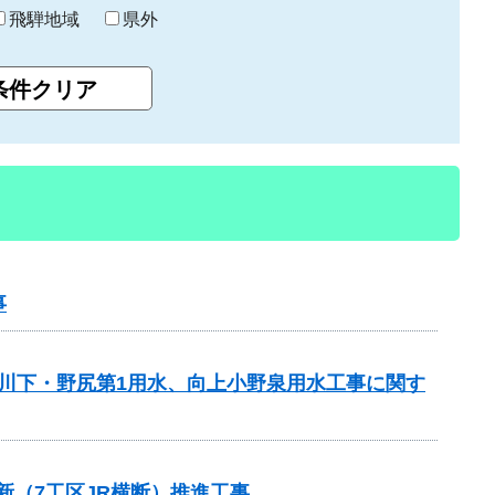
飛騨地域
県外
事
 川下・野尻第1用水、向上小野泉用水工事に関す
新（7工区JR横断）推進工事