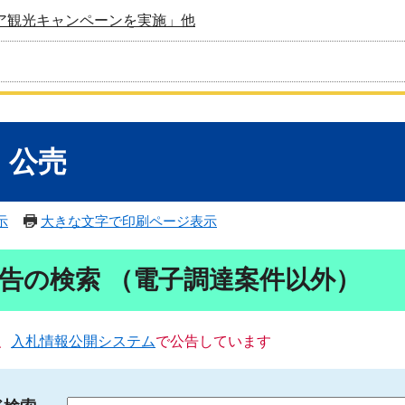
ア観光キャンペーンを実施」他
・公売
示
大きな文字で印刷ページ表示
告の検索 （電子調達案件以外）
、
入札情報公開システム
で公告しています