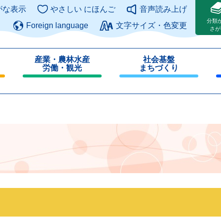
このページの本文へ
がな表示
やさしい にほんご
音声読み上げ
分類
Foreign language
文字サイズ・色変更
さが
産業・農林水産
社会基盤
労働・観光
まちづくり
閉
閉
じ
じ
る
る