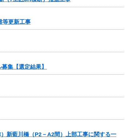
盤等更新工事
ル募集【選定結果】
称）新藍川橋（P2－A2間）上部工事に関する一