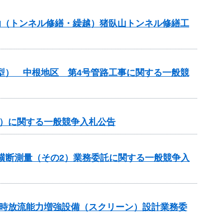
補助（トンネル修繕・繰越）猪臥山トンネル修繕工
化型） 中根地区 第4号管路工事に関する一般競
事）に関する一般競争入札公告
期横断測量（その2）業務委託に関する一般競争入
湛水時放流能力増強設備（スクリーン）設計業務委