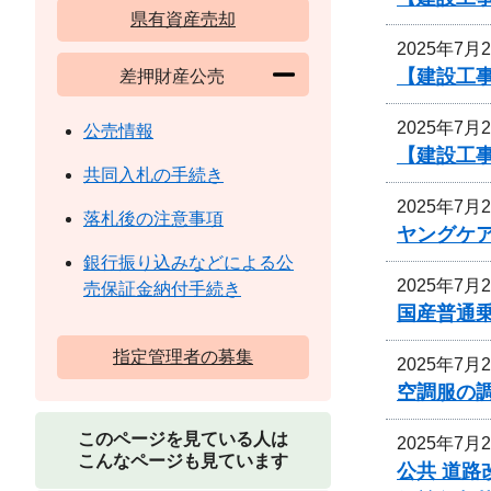
県有資産売却
2025年7月
【建設工
差押財産公売
2025年7月
公売情報
【建設工
共同入札の手続き
2025年7月
落札後の注意事項
ヤングケ
銀行振り込みなどによる公
2025年7月
売保証金納付手続き
国産普通乗
指定管理者の募集
2025年7月
空調服の
このページを見ている人は
2025年7月
こんなページも見ています
公共 道路