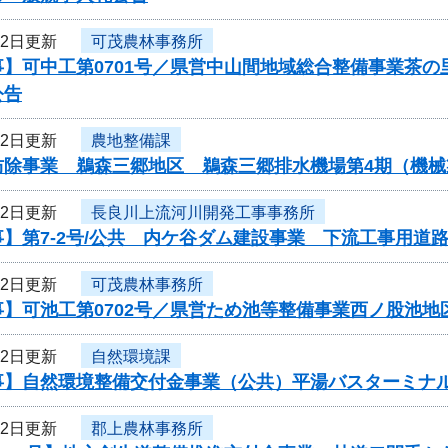
22日更新
可茂農林事務所
事】可中工第0701号／県営中山間地域総合整備事業茶
公告
22日更新
農地整備課
防除事業 鵜森三郷地区 鵜森三郷排水機場第4期（機
22日更新
長良川上流河川開発工事事務所
】第7-2号/公共 内ケ谷ダム建設事業 下流工事用道
22日更新
可茂農林事務所
事】可池工第0702号／県営ため池等整備事業西ノ股池
22日更新
自然環境課
事】自然環境整備交付金事業（公共）平湯バスターミナ
22日更新
郡上農林事務所