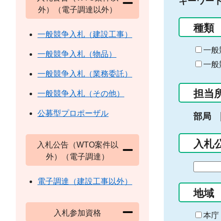
キーワー
外）（電子調達以外）
種類
一般競争入札（建設工事）
一般
一般競争入札（物品）
一般
一般競争入札（業務委託）
担当
一般競争入札（その他）
公募型プロポーザル
部局
入札
入札公告（WTO案件以
外）（電子調達）
期
間
電子調達（建設工事以外）
の
地域
始
入札参加資格
ま
本庁