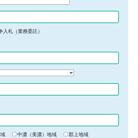
争入札（業務委託）
地域
中濃（美濃）地域
郡上地域