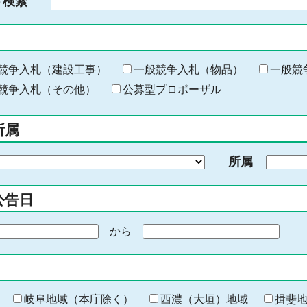
ド検索
検
索
す
る
キ
競争入札（建設工事）
一般競争入札（物品）
一般競
ー
競争入札（その他）
公募型プロポーザル
ワ
ー
所属
ド
を
所属
入
力
公告日
から
期
間
の
終
わ
岐阜地域（本庁除く）
西濃（大垣）地域
揖斐