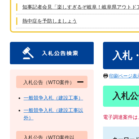
知事記者会見「楽しすぎるぞ岐阜！岐阜県アウトド
熱中症を予防しましょう
本
入札
文
印刷ページ表
入札公告（WTO案件）
入札公
一般競争入札（建設工事）
一般競争入札（建設工事以
電子調達案件は
外）
入札公告（WTO案件以