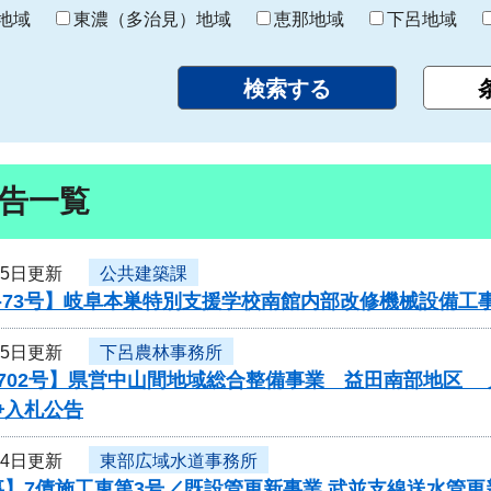
り
地域
東濃（多治見）地域
恵那地域
下呂地域
告一覧
25日更新
公共建築課
-73号】岐阜本巣特別支援学校南館内部改修機械設備工
25日更新
下呂農林事務所
0702号】県営中山間地域総合整備事業 益田南部地区
争入札公告
24日更新
東部広域水道事務所
】7債施工東第3号／既設管更新事業 武並支線送水管更