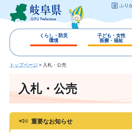
ペ
メ
ふり
ー
ニ
ジ
ュ
の
ー
先
を
くらし・防災
子ども・女性
頭
飛
環境
医療・福祉
で
ば
閉
閉
す
し
じ
じ
。
て
る
る
トップページ
>
入札・公売
本
文
へ
入札・公売
重要なお知らせ