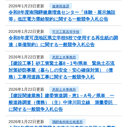
2026年1月23日更新
健康推進課
令和8年度南飛騨健康増進センター「体験・展示施設
等」低圧電力需給契約に関する一般競争入札公告
2026年1月22日更新
可児工業高等学校
令和8年度可茂地区県立学校8校で使用する再生紙の調
達（単価契約）に関する一般競争入札公告
2026年1月22日更新
恵那土木事務所
【建設工事】砂工第緊土暮8－1号/県単 緊急土石流
対策砂防事業（暮らしの安全・安心確保対策）（債
務）工事用道路工事に関する一般競争入札
2026年1月22日更新
恵那土木事務所
【建設関連業務】建委第道調－恵1－A号／県単 一
般道路調査（債務）（主）中津川田立線 測量委託
に関する一般競争入札公告
2026年1月22日更新
飛騨食肉衛生検査所