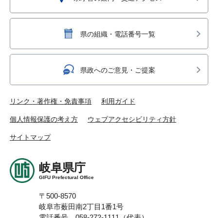
県の組織・電話番号一覧
県政へのご意見・ご提案
リンク・著作権・免責事項
利用ガイド
個人情報保護の考え方
ウェブアクセシビリティ方針
サイトマップ
岐阜県庁
GIFU Prefectural Office
〒500-8570
岐阜市薮田南2丁目1番1号
電話番号 058-272-1111（代表）