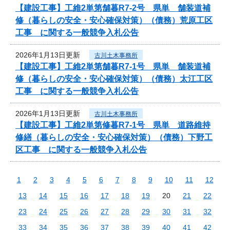
【建設工事】工維2単第舗暮R7-2号 県単 舗装道補
修（暮らしの安全・安心確保対策）（債務）荒原工区
工事 に関する一般競争入札公告
2026年1月13日更新
古川土木事務所
【建設工事】工維2単第舗暮R7-1号 県単 舗装道補
修（暮らしの安全・安心確保対策）（債務）太江工区
工事 に関する一般競争入札公告
2026年1月13日更新
古川土木事務所
【建設工事】工維2単第修暮R7-1号 県単 道路維持
修繕（暮らしの安全・安心確保対策）（債務）下野工
区工事 に関する一般競争入札公告
1
2
3
4
5
6
7
8
9
10
11
12
13
14
15
16
17
18
19
20
21
22
23
24
25
26
27
28
29
30
31
32
33
34
35
36
37
38
39
40
41
42