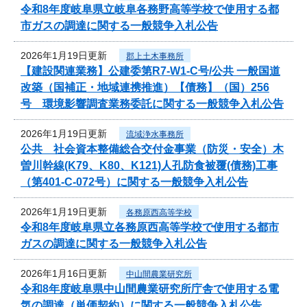
令和8年度岐阜県立岐阜各務野高等学校で使用する都
市ガスの調達に関する一般競争入札公告
2026年1月19日更新
郡上土木事務所
【建設関連業務】公建委第R7-W1-C号/公共 一般国道
改築（国補正・地域連携推進）【債務】（国）256
号 環境影響調査業務委託に関する一般競争入札公告
2026年1月19日更新
流域浄水事務所
公共 社会資本整備総合交付金事業（防災・安全）木
曽川幹線(K79、K80、K121)人孔防食被覆(債務)工事
（第401-C-072号）に関する一般競争入札公告
2026年1月19日更新
各務原西高等学校
令和8年度岐阜県立各務原西高等学校で使用する都市
ガスの調達に関する一般競争入札公告
2026年1月16日更新
中山間農業研究所
令和8年度岐阜県中山間農業研究所庁舎で使用する電
気の調達（単価契約）に関する一般競争入札公告