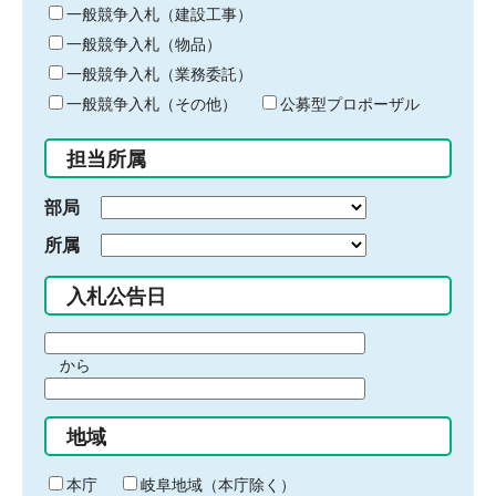
キ
一般競争入札（建設工事）
ー
一般競争入札（物品）
ワ
一般競争入札（業務委託）
ー
ド
一般競争入札（その他）
公募型プロポーザル
を
入
担当所属
力
部局
所属
入札公告日
期
から
間
期
の
間
始
地域
の
ま
終
り
わ
本庁
岐阜地域（本庁除く）