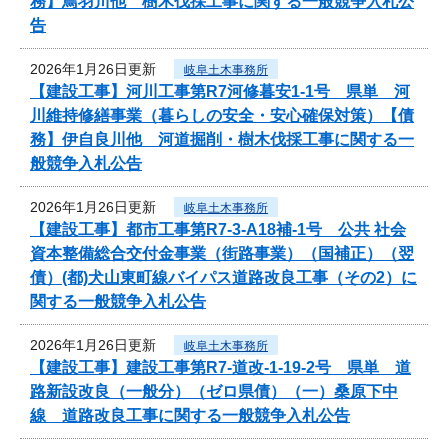
務】鳥羽川他 樹木伐採工事に関する一般競争入札公
告
2026年1月26日更新
岐阜土木事務所
【建設工事】河川工事第R7河修暮安1-1号 県単 河
川維持修繕事業（暮らしの安全・安心確保対策）【債
務】伊自良川他 河道掘削・樹木伐採工事に関する一
般競争入札公告
2026年1月26日更新
岐阜土木事務所
【建設工事】都市工事第R7-3-A18補-1号 公共 社会
資本整備総合交付金事業（街路事業）（国補正）（翌
債）(都)犬山東町線バイパス道路改良工事（その2）に
関する一般競争入札公告
2026年1月26日更新
岐阜土木事務所
【建設工事】建設工事第R7-道改-1-19-2号 県単 道
路新設改良（一般分）（ゼロ県債）（一）桑原下中
線 道路改良工事に関する一般競争入札公告