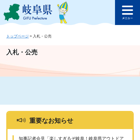
ペ
メ
このページの本文へ
ー
ニ
メ
ジ
ュ
ニ
の
ー
ュ
先
を
ー
頭
飛
トップページ
>
入札・公売
で
ば
す
し
入札・公売
。
て
本
文
へ
重要なお知らせ
知事記者会見「楽しすぎるぞ岐阜！岐阜県アウトドア