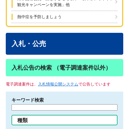
観光キャンペーンを実施」他
熱中症を予防しましょう
本
文
入札・公売
入札公告の検索 （電子調達案件以外）
電子調達案件は、
入札情報公開システム
で公告しています
キーワード検索
検
索
す
種類
る