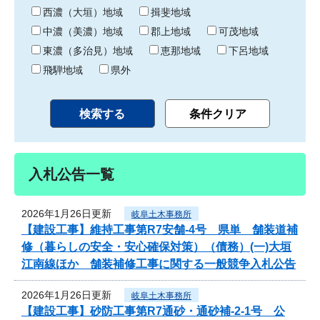
り
西濃（大垣）地域
揖斐地域
中濃（美濃）地域
郡上地域
可茂地域
東濃（多治見）地域
恵那地域
下呂地域
飛騨地域
県外
入札公告一覧
2026年1月26日更新
岐阜土木事務所
【建設工事】維持工事第R7安舗-4号 県単 舗装道補
修（暮らしの安全・安心確保対策）（債務）(一)大垣
江南線ほか 舗装補修工事に関する一般競争入札公告
2026年1月26日更新
岐阜土木事務所
【建設工事】砂防工事第R7通砂・通砂補-2-1号 公