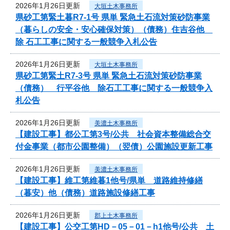
2026年1月26日更新
大垣土木事務所
県砂工第緊土暮R7-1号 県単 緊急土石流対策砂防事業
（暮らしの安全・安心確保対策）（債務）住吉谷他
除 石工工事に関する一般競争入札公告
2026年1月26日更新
大垣土木事務所
県砂工第緊土R7-3号 県単 緊急土石流対策砂防事業
（債務） 行平谷他 除石工工事に関する一般競争入
札公告
2026年1月26日更新
美濃土木事務所
【建設工事】都公工第3号/公共 社会資本整備総合交
付金事業（都市公園整備）（翌債）公園施設更新工事
2026年1月26日更新
美濃土木事務所
【建設工事】維工第維暮1他号/県単 道路維持修繕
（暮安）他（債務）道路施設修繕工事
2026年1月26日更新
郡上土木事務所
【建設工事】公交工第HD－05－01－h1他号/公共 土