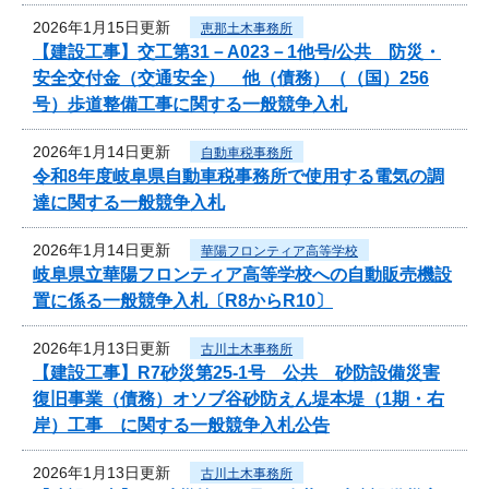
2026年1月15日更新
恵那土木事務所
【建設工事】交工第31－A023－1他号/公共 防災・
安全交付金（交通安全） 他（債務）（（国）256
号）歩道整備工事に関する一般競争入札
2026年1月14日更新
自動車税事務所
令和8年度岐阜県自動車税事務所で使用する電気の調
達に関する一般競争入札
2026年1月14日更新
華陽フロンティア高等学校
岐阜県立華陽フロンティア高等学校への自動販売機設
置に係る一般競争入札〔R8からR10〕
2026年1月13日更新
古川土木事務所
【建設工事】R7砂災第25-1号 公共 砂防設備災害
復旧事業（債務）オソブ谷砂防えん堤本堤（1期・右
岸）工事 に関する一般競争入札公告
2026年1月13日更新
古川土木事務所