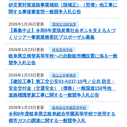
砂災害対策道路事業補助（国補正）（翌債）他工事に
関する事後審査型一般競争入札公告
2026年1月26日更新
環境生活政策課
【募集中止】令和8年度脱炭素社会ぎふを支える人づ
くりツアー事業業務委託プロポーザル募集
2026年1月23日更新
揖斐高等学校
岐阜県立揖斐高等学校への自動販売機設置に係る一般
競争入札公告
2026年1月23日更新
高山土木事務所
【建設工事】第工交公安43-A037-10号／公共 防災・
安全交付金（交通安全）（債務）一般国道158号他
道路標識更新工事に関する一般競争入札公告
2026年1月23日更新
岐阜総合学園高等学校
令和8年度岐阜県立岐阜総合学園高等学校で使用する
都市ガスの調達に関する一般競争入札