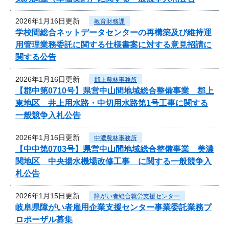
2026年1月16日更新
教育財務課
学校間総合ネットデータセンターの再構築及び維持運
用管理業務委託に関する仕様書案に対する意見招請に
関する公告
2026年1月16日更新
郡上農林事務所
【郡中第0710号】県営中山間地域総合整備事業 郡上
東地区 井上用水路・中切用水路第1号工事に関する
一般競争入札公告
2026年1月16日更新
中濃農林事務所
【中中第0703号】県営中山間地域総合整備事業 美濃
関地区 中央揚水機場改修工事 に関する一般競争入
札公告
2026年1月15日更新
障がい者総合就労支援センター
岐阜県障がい者雇用企業支援センター事業委託業務プ
ロポーザル募集