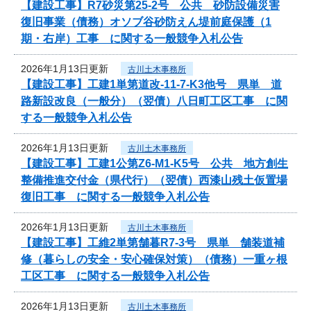
【建設工事】R7砂災第25-2号 公共 砂防設備災害
復旧事業（債務）オソブ谷砂防えん堤前庭保護（1
期・右岸）工事 に関する一般競争入札公告
2026年1月13日更新
古川土木事務所
【建設工事】工建1単第道改-11-7-K3他号 県単 道
路新設改良（一般分）（翌債）八日町工区工事 に関
する一般競争入札公告
2026年1月13日更新
古川土木事務所
【建設工事】工建1公第Z6-M1-K5号 公共 地方創生
整備推進交付金（県代行）（翌債）西漆山残土仮置場
復旧工事 に関する一般競争入札公告
2026年1月13日更新
古川土木事務所
【建設工事】工維2単第舗暮R7-3号 県単 舗装道補
修（暮らしの安全・安心確保対策）（債務）一重ヶ根
工区工事 に関する一般競争入札公告
2026年1月13日更新
古川土木事務所