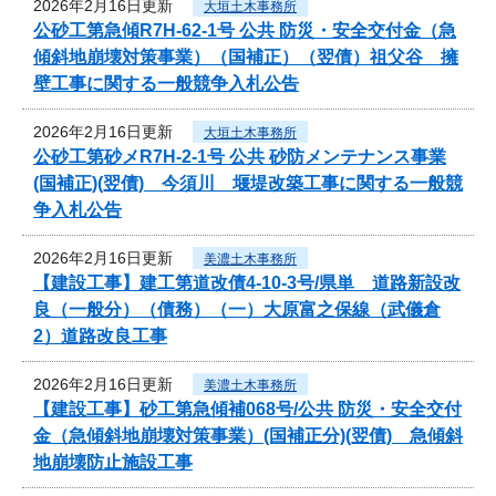
2026年2月16日更新
大垣土木事務所
公砂工第急傾R7H-62-1号 公共 防災・安全交付金（急
傾斜地崩壊対策事業）（国補正）（翌債）祖父谷 擁
壁工事に関する一般競争入札公告
2026年2月16日更新
大垣土木事務所
公砂工第砂メR7H-2-1号 公共 砂防メンテナンス事業
(国補正)(翌債) 今須川 堰堤改築工事に関する一般競
争入札公告
2026年2月16日更新
美濃土木事務所
【建設工事】建工第道改債4-10-3号/県単 道路新設改
良（一般分）（債務）（一）大原富之保線（武儀倉
2）道路改良工事
2026年2月16日更新
美濃土木事務所
【建設工事】砂工第急傾補068号/公共 防災・安全交付
金（急傾斜地崩壊対策事業）(国補正分)(翌債) 急傾斜
地崩壊防止施設工事