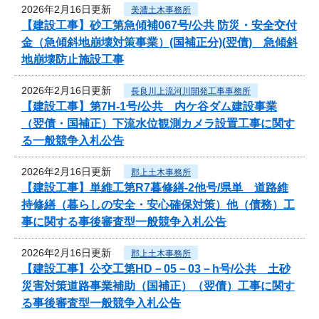
2026年2月16日更新
美濃土木事務所
【建設工事】砂工第急傾補067号/公共 防災・安全交付
金（急傾斜地崩壊対策事業）(国補正分)(翌債) 急傾斜
地崩壊防止施設工事
2026年2月16日更新
長良川上流河川開発工事事務所
【建設工事】第7H-1号/公共 内ケ谷ダム建設事業
（翌債・国補正）下流水位観測カメラ設置工事に関す
る一般競争入札公告
2026年2月16日更新
郡上土木事務所
【建設工事】単維工第R7暮修繕-2他号/県単 道路維
持修繕（暮らしの安全・安心確保対策）他（債務）工
事に関する事後審査型一般競争入札公告
2026年2月16日更新
郡上土木事務所
【建設工事】公交工第HD－05－03－h号/公共 土砂
災害対策道路事業補助（国補正）（翌債）工事に関す
る事後審査型一般競争入札公告