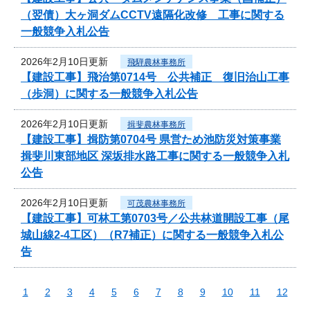
（翌債）大ヶ洞ダムCCTV遠隔化改修 工事に関する
一般競争入札公告
2026年2月10日更新
飛騨農林事務所
【建設工事】飛治第0714号 公共補正 復旧治山工事
（歩洞）に関する一般競争入札公告
2026年2月10日更新
揖斐農林事務所
【建設工事】揖防第0704号 県営ため池防災対策事業
揖斐川東部地区 深坂排水路工事に関する一般競争入札
公告
2026年2月10日更新
可茂農林事務所
【建設工事】可林工第0703号／公共林道開設工事（尾
城山線2-4工区）（R7補正）に関する一般競争入札公
告
1
2
3
4
5
6
7
8
9
10
11
12