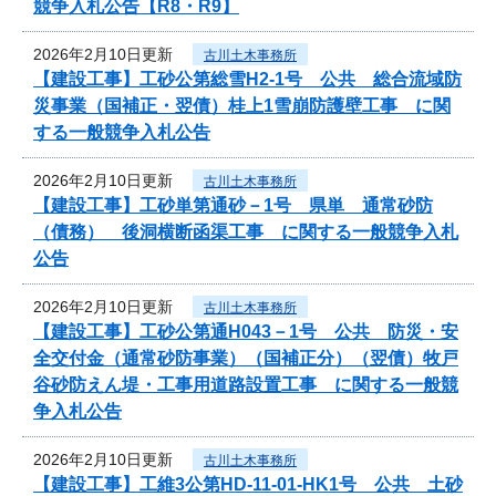
競争入札公告【R8・R9】
2026年2月10日更新
古川土木事務所
【建設工事】工砂公第総雪H2-1号 公共 総合流域防
災事業（国補正・翌債）桂上1雪崩防護壁工事 に関
する一般競争入札公告
2026年2月10日更新
古川土木事務所
【建設工事】工砂単第通砂－1号 県単 通常砂防
（債務） 後洞横断函渠工事 に関する一般競争入札
公告
2026年2月10日更新
古川土木事務所
【建設工事】工砂公第通H043－1号 公共 防災・安
全交付金（通常砂防事業）（国補正分）（翌債）牧戸
谷砂防えん堤・工事用道路設置工事 に関する一般競
争入札公告
2026年2月10日更新
古川土木事務所
【建設工事】工維3公第HD-11-01-HK1号 公共 土砂