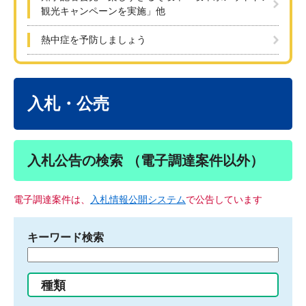
観光キャンペーンを実施」他
熱中症を予防しましょう
本
文
入札・公売
入札公告の検索 （電子調達案件以外）
電子調達案件は、
入札情報公開システム
で公告しています
キーワード検索
検
索
す
種類
る