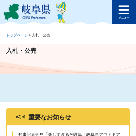
ペ
メ
このページの本文へ
ー
ニ
メ
ジ
ュ
ニ
の
ー
ュ
先
を
ー
頭
飛
トップページ
>
入札・公売
で
ば
す
し
入札・公売
。
て
本
文
へ
重要なお知らせ
知事記者会見「楽しすぎるぞ岐阜！岐阜県アウトドア