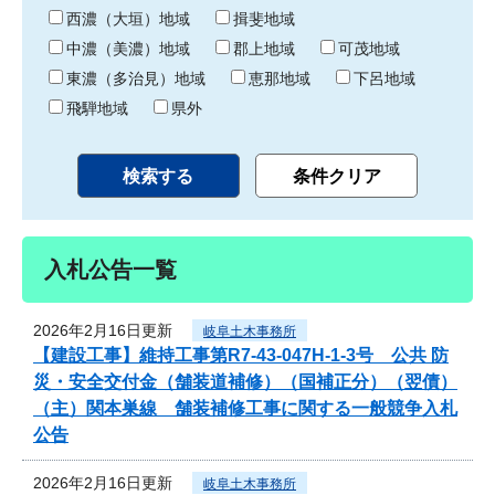
り
西濃（大垣）地域
揖斐地域
中濃（美濃）地域
郡上地域
可茂地域
東濃（多治見）地域
恵那地域
下呂地域
飛騨地域
県外
入札公告一覧
2026年2月16日更新
岐阜土木事務所
【建設工事】維持工事第R7-43-047H-1-3号 公共 防
災・安全交付金（舗装道補修）（国補正分）（翌債）
（主）関本巣線 舗装補修工事に関する一般競争入札
公告
2026年2月16日更新
岐阜土木事務所