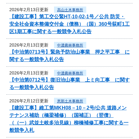
2026年2月13日更新
高山土木事務所
【建設工事】第工交公緊HT-10-02-1号／公共 防災・
安全社会資本整備交付金（債務）（国）360号荻町1工
区1期工事に関する一般競争入札公告
2026年2月13日更新
中濃農林事務所
【中治第0713号】緊急予防治山事業 押之平工事 に
関する一般競争入札公告
2026年2月13日更新
中濃農林事務所
【中治第0712号】復旧治山事業 上ミ向工事 に関す
る一般競争入札公告
2026年2月12日更新
恵那土木事務所
【建設工事】維工第MKH08－10－2号/公共 道路メン
テナンス補助（橋梁補修）（国補正）（翌債）
（（一）武並土岐多治見線）柳橋補修工事に関する一
般競争入札