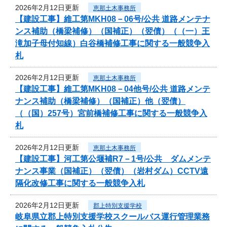
2026年2月12日更新
恵那土木事務所
【建設工事】維工第MKH08－06号/公共 道路メンテナ
ンス補助（橋梁補修）（国補正）（翌債）（（一）王
滝加子母付知線）白谷橋補修工事に関する一般競争入
札
2026年2月12日更新
恵那土木事務所
【建設工事】維工第MKH08－04他号/公共 道路メンテ
ナンス補助（橋梁補修）（国補正）他（翌債）
（（国）257号）宮前橋補修工事に関する一般競争入
札
2026年2月12日更新
恵那土木事務所
【建設工事】河工第公堰補R7－1号/公共 ダムメンテ
ナンス事業（国補正）（翌債）（岩村ダム）CCTV遠
隔化改修工事に関する一般競争入札
2026年2月12日更新
郡上特別支援学校
岐阜県立郡上特別支援学校スクールバス運行管理業務