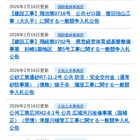
2026年2月16日更新
飛騨農林事務所
【建設工事】飛治第0716号 公共ゼロ国 復旧治山工
事（大久手）に関する一般競争入札公告
2026年2月16日更新
飛騨農林事務所
【建設工事】飛経第0702号 県営経営体育成基盤整備
事業 杉崎1期地区 第5号工事に関する一般競争入札
公告
2026年2月16日更新
大垣土木事務所
公砂工第通砂R7-11-2号 公共 防災・安全交付金（通常
砂防事業）（債務）猿子谷 堰堤工事に関する一般競
争入札公告
2026年2月16日更新
大垣土木事務所
公河工第広河H2-6-1号 公共 広域河川改修事業（国補
正）（翌債）津屋川樋管工工事に関する一般競争入札
公告