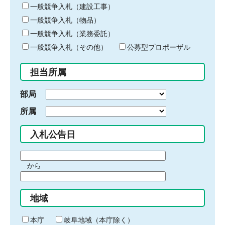
キ
一般競争入札（建設工事）
ー
一般競争入札（物品）
ワ
一般競争入札（業務委託）
ー
ド
一般競争入札（その他）
公募型プロポーザル
を
入
担当所属
力
部局
所属
入札公告日
期
から
間
期
の
間
始
地域
の
ま
終
り
わ
本庁
岐阜地域（本庁除く）