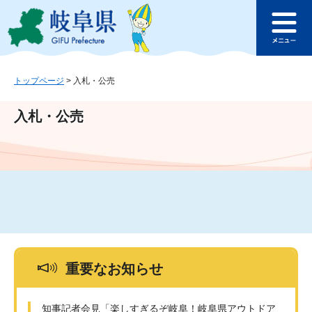
ペ
メ
このページの本文へ
ー
ニ
メ
ジ
ュ
ニ
の
ー
ュ
先
を
ー
頭
飛
トップページ
>
入札・公売
で
ば
す
し
入札・公売
。
て
本
文
へ
重要なお知らせ
知事記者会見「楽しすぎるぞ岐阜！岐阜県アウトドア