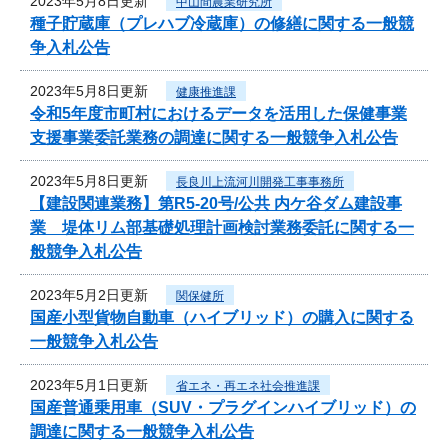
2023年5月8日更新
中山間農業研究所
種子貯蔵庫（プレハブ冷蔵庫）の修繕に関する一般競
争入札公告
2023年5月8日更新
健康推進課
令和5年度市町村におけるデータを活用した保健事業
支援事業委託業務の調達に関する一般競争入札公告
2023年5月8日更新
長良川上流河川開発工事事務所
【建設関連業務】第R5-20号/公共 内ケ谷ダム建設事
業 堤体リム部基礎処理計画検討業務委託に関する一
般競争入札公告
2023年5月2日更新
関保健所
国産小型貨物自動車（ハイブリッド）の購入に関する
一般競争入札公告
2023年5月1日更新
省エネ・再エネ社会推進課
国産普通乗用車（SUV・プラグインハイブリッド）の
調達に関する一般競争入札公告