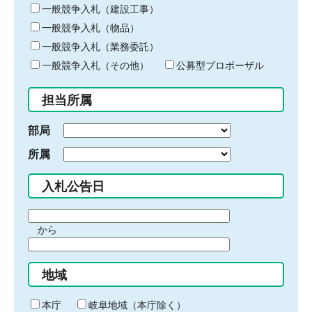
キ
一般競争入札（建設工事）
ー
一般競争入札（物品）
ワ
一般競争入札（業務委託）
ー
ド
一般競争入札（その他）
公募型プロポーザル
を
入
担当所属
力
部局
所属
入札公告日
期
から
間
期
の
間
始
地域
の
ま
終
り
わ
本庁
岐阜地域（本庁除く）