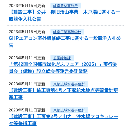
2023年5月15日更新
岐阜農林事務所
【建設工事】公共 復旧治山事業 木戸場に関する一
般競争入札公告
2023年5月15日更新
岐南工業高等学校
GHPエアコン室外機修繕工事に関する一般競争入札公
告
2023年5月11日更新
公園緑地課
「第42回全国都市緑化ぎふフェア（2025）」実行委
員会（仮称）設立総会等運営委託業務
2023年5月11日更新
東部広域水道事務所
【建設工事】施工東第4号／正家給水地点等流量計更
新工事
2023年5月11日更新
東部広域水道事務所
【建設工事】工可第2号／山之上浄水場フロキュレー
タ等修繕工事