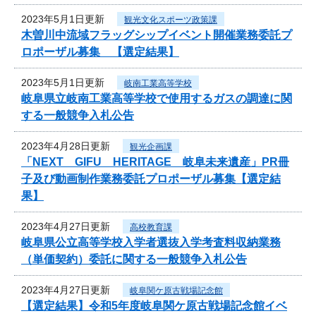
2023年5月1日更新
観光文化スポーツ政策課
木曽川中流域フラッグシップイベント開催業務委託プ
ロポーザル募集 【選定結果】
2023年5月1日更新
岐南工業高等学校
岐阜県立岐南工業高等学校で使用するガスの調達に関
する一般競争入札公告
2023年4月28日更新
観光企画課
「NEXT GIFU HERITAGE 岐阜未来遺産」PR冊
子及び動画制作業務委託プロポーザル募集【選定結
果】
2023年4月27日更新
高校教育課
岐阜県公立高等学校入学者選抜入学考査料収納業務
（単価契約）委託に関する一般競争入札公告
2023年4月27日更新
岐阜関ケ原古戦場記念館
【選定結果】令和5年度岐阜関ケ原古戦場記念館イベ