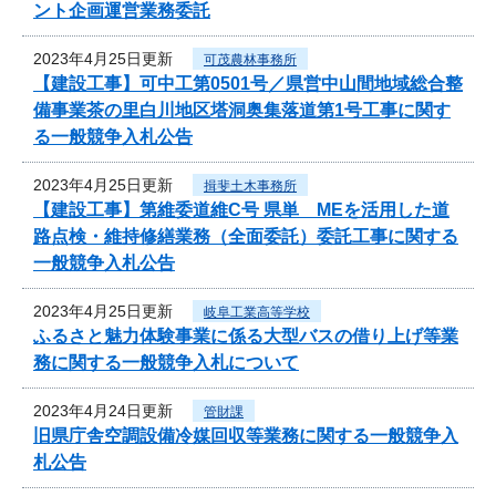
ント企画運営業務委託
2023年4月25日更新
可茂農林事務所
【建設工事】可中工第0501号／県営中山間地域総合整
備事業茶の里白川地区塔洞奥集落道第1号工事に関す
る一般競争入札公告
2023年4月25日更新
揖斐土木事務所
【建設工事】第維委道維C号 県単 MEを活用した道
路点検・維持修繕業務（全面委託）委託工事に関する
一般競争入札公告
2023年4月25日更新
岐阜工業高等学校
ふるさと魅力体験事業に係る大型バスの借り上げ等業
務に関する一般競争入札について
2023年4月24日更新
管財課
旧県庁舎空調設備冷媒回収等業務に関する一般競争入
札公告