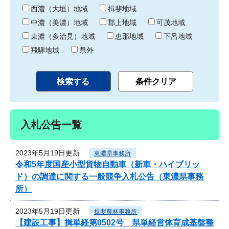
り
西濃（大垣）地域
揖斐地域
中濃（美濃）地域
郡上地域
可茂地域
東濃（多治見）地域
恵那地域
下呂地域
飛騨地域
県外
入札公告一覧
2023年5月19日更新
東濃県事務所
令和5年度国産小型貨物自動車（新車・ハイブリッ
ド）の調達に関する一般競争入札公告（東濃県事務
所）
2023年5月19日更新
揖斐農林事務所
【建設工事】揖単経第0502号 県単経営体育成基盤整