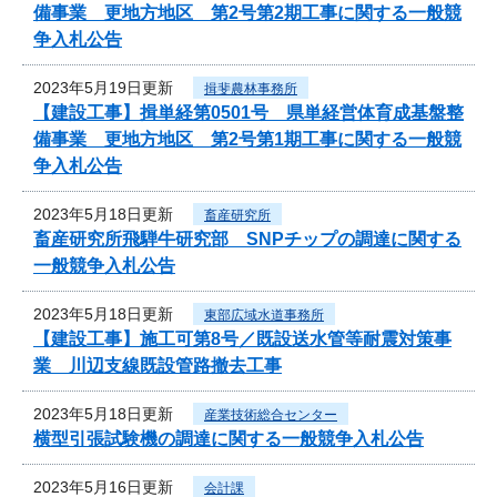
備事業 更地方地区 第2号第2期工事に関する一般競
争入札公告
2023年5月19日更新
揖斐農林事務所
【建設工事】揖単経第0501号 県単経営体育成基盤整
備事業 更地方地区 第2号第1期工事に関する一般競
争入札公告
2023年5月18日更新
畜産研究所
畜産研究所飛騨牛研究部 SNPチップの調達に関する
一般競争入札公告
2023年5月18日更新
東部広域水道事務所
【建設工事】施工可第8号／既設送水管等耐震対策事
業 川辺支線既設管路撤去工事
2023年5月18日更新
産業技術総合センター
横型引張試験機の調達に関する一般競争入札公告
2023年5月16日更新
会計課