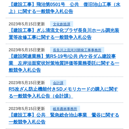
【建設工事】飛治第0501号 公共 復旧治山工事（水
上）に関する一般競争入札公告
2023年5月15日更新
文化創造課
【建設工事】ぎふ清流文化プラザ長良川ホール調光装
置等改修工事に関する一般競争入札公告
2023年5月15日更新
長良川上流河川開発工事事務所
【建設関連業務】第R5-19号/公共 内ケ谷ダム建設事
業 左岸法面変状対策地質評価等業務委託に関する一
般競争入札公告
2023年5月15日更新
会計課
R5改ざん防止機能付きSDメモリカードの購入に関す
る一般競争入札公告（会計課）
2023年5月15日更新
岐阜農林事務所
【建設工事】公共 緊急総合治山事業 鶯谷に関する
一般競争入札公告