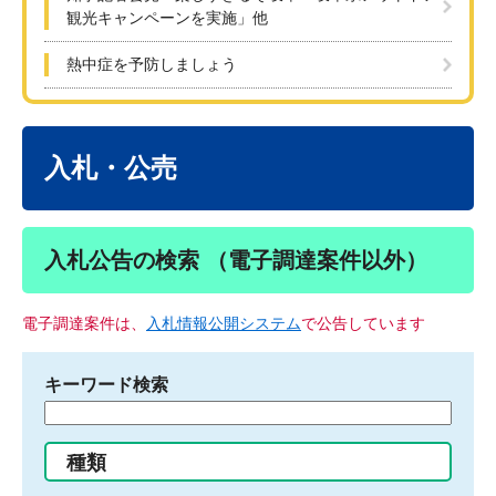
観光キャンペーンを実施」他
熱中症を予防しましょう
本
文
入札・公売
入札公告の検索 （電子調達案件以外）
電子調達案件は、
入札情報公開システム
で公告しています
キーワード検索
検
索
す
種類
る