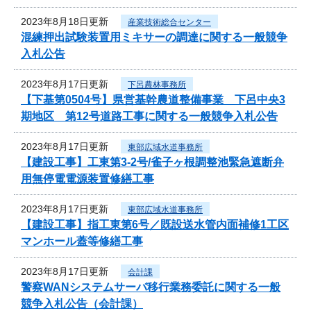
2023年8月18日更新
産業技術総合センター
混練押出試験装置用ミキサーの調達に関する一般競争
入札公告
2023年8月17日更新
下呂農林事務所
【下基第0504号】県営基幹農道整備事業 下呂中央3
期地区 第12号道路工事に関する一般競争入札公告
2023年8月17日更新
東部広域水道事務所
【建設工事】工東第3-2号/雀子ヶ根調整池緊急遮断弁
用無停電電源装置修繕工事
2023年8月17日更新
東部広域水道事務所
【建設工事】指工東第6号／既設送水管内面補修1工区
マンホール蓋等修繕工事
2023年8月17日更新
会計課
警察WANシステムサーバ移行業務委託に関する一般
競争入札公告（会計課）