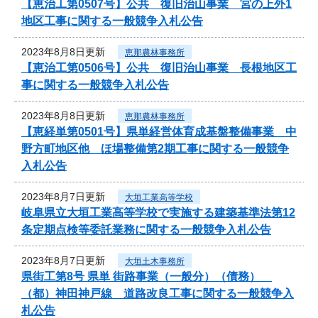
【恵治工第0507号】公共 復旧治山事業 宮の上外1
地区工事に関する一般競争入札公告
2023年8月8日更新
恵那農林事務所
【恵治工第0506号】公共 復旧治山事業 長根地区工
事に関する一般競争入札公告
2023年8月8日更新
恵那農林事務所
【恵経単第0501号】県単経営体育成基盤整備事業 中
野方町地区他 ほ場整備第2期工事に関する一般競争
入札公告
2023年8月7日更新
大垣工業高等学校
岐阜県立大垣工業高等学校で実施する建築基準法第12
条定期点検等委託業務に関する一般競争入札公告
2023年8月7日更新
大垣土木事務所
県街工第8号 県単 街路事業（一般分）（債務）
（都）神田神戸線 道路改良工事に関する一般競争入
札公告