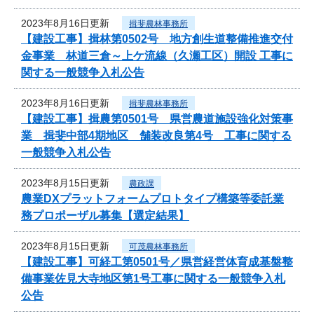
2023年8月16日更新
揖斐農林事務所
【建設工事】揖林第0502号 地方創生道整備推進交付
金事業 林道三倉～上ケ流線（久瀬工区）開設 工事に
関する一般競争入札公告
2023年8月16日更新
揖斐農林事務所
【建設工事】揖農第0501号 県営農道施設強化対策事
業 揖斐中部4期地区 舗装改良第4号 工事に関する
一般競争入札公告
2023年8月15日更新
農政課
農業DXプラットフォームプロトタイプ構築等委託業
務プロポーザル募集【選定結果】
2023年8月15日更新
可茂農林事務所
【建設工事】可経工第0501号／県営経営体育成基盤整
備事業佐見大寺地区第1号工事に関する一般競争入札
公告