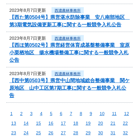
2023年8月7日更新
西濃農林事務所
【西た第0504号】県営湛水防除事業 安八南部地区
第3期電気設備更新工事に関する一般競争入札公告
2023年8月7日更新
西濃農林事務所
【西ほ第0502号】県営経営体育成基盤整備事業 室原
小栗栖地区 揚水機場整備工事に関する一般競争入札
公告
2023年8月7日更新
西濃農林事務所
【西中第0503号】県営中山間地域総合整備事業 関ケ
原地区 山中工区第7期工事に関する一般競争入札公
告
1
2
3
4
5
6
7
8
9
10
11
12
13
14
15
16
17
18
19
20
21
22
23
24
25
26
27
28
29
30
31
32