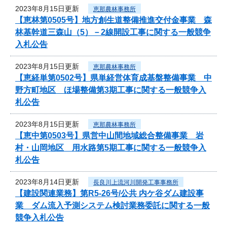
2023年8月15日更新
恵那農林事務所
【恵林第0505号】地方創生道整備推進交付金事業 森
林基幹道三森山（5）－2線開設工事に関する一般競争
入札公告
2023年8月15日更新
恵那農林事務所
【恵経単第0502号】県単経営体育成基盤整備事業 中
野方町地区 ほ場整備第3期工事に関する一般競争入
札公告
2023年8月15日更新
恵那農林事務所
【恵中第0503号】県営中山間地域総合整備事業 岩
村・山岡地区 用水路第5期工事に関する一般競争入
札公告
2023年8月14日更新
長良川上流河川開発工事事務所
【建設関連業務】第R5-26号/公共 内ケ谷ダム建設事
業 ダム流入予測システム検討業務委託に関する一般
競争入札公告