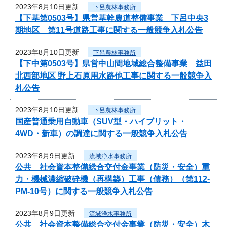
2023年8月10日更新
下呂農林事務所
【下基第0503号】県営基幹農道整備事業 下呂中央3
期地区 第11号道路工事に関する一般競争入札公告
2023年8月10日更新
下呂農林事務所
【下中第0503号】県営中山間地域総合整備事業 益田
北西部地区 野上石原用水路他工事に関する一般競争入
札公告
2023年8月10日更新
下呂農林事務所
国産普通乗用自動車（SUV型・ハイブリット・
4WD・新車）の調達に関する一般競争入札公告
2023年8月9日更新
流域浄水事務所
公共 社会資本整備総合交付金事業（防災・安全）重
力・機械濃縮破砕機（再構築）工事（債務）（第112-
PM-10号）に関する一般競争入札公告
2023年8月9日更新
流域浄水事務所
公共 社会資本整備総合交付金事業（防災・安全）木