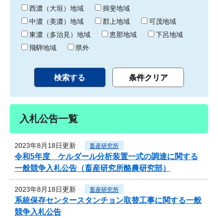
り
西濃（大垣）地域
揖斐地域
中濃（美濃）地域
郡上地域
可茂地域
東濃（多治見）地域
恵那地域
下呂地域
飛騨地域
県外
入札公告一覧
2023年8月18日更新
畜産研究所
令和5年度 ケルダール分析装置一式の調達に関する
一般競争入札公告（畜産研究所酪農研究部）
2023年8月18日更新
畜産研究所
系統保存センタースタンチョン取替工事に関する一般
競争入札公告