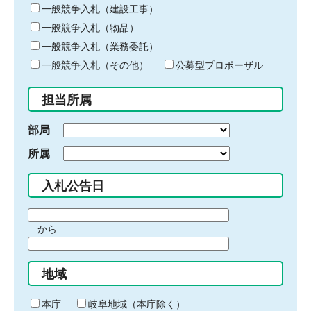
キ
一般競争入札（建設工事）
ー
一般競争入札（物品）
ワ
一般競争入札（業務委託）
ー
ド
一般競争入札（その他）
公募型プロポーザル
を
入
担当所属
力
部局
所属
入札公告日
期
から
間
期
の
間
始
地域
の
ま
終
り
わ
本庁
岐阜地域（本庁除く）