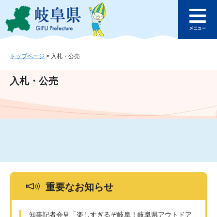
ペ
メ
このページの本文へ
ー
ニ
メ
ジ
ュ
ニ
の
ー
ュ
先
を
ー
頭
飛
トップページ
>
入札・公売
で
ば
す
し
入札・公売
。
て
本
文
へ
重要なお知らせ
知事記者会見「楽しすぎるぞ岐阜！岐阜県アウトドア