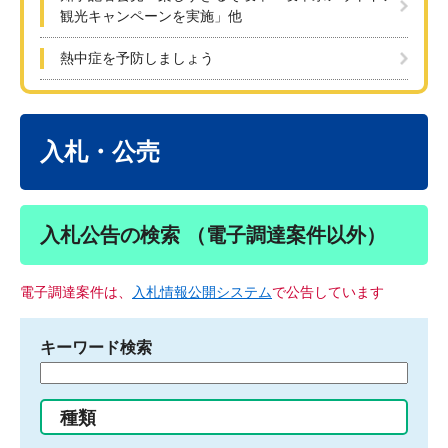
観光キャンペーンを実施」他
熱中症を予防しましょう
本
文
入札・公売
入札公告の検索 （電子調達案件以外）
電子調達案件は、
入札情報公開システム
で公告しています
キーワード検索
検
索
す
種類
る