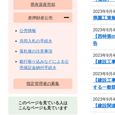
県有資産売却
2023年9月
県園工第魅
差押財産公売
2023年9月
公売情報
【西特第
共同入札の手続き
告
落札後の注意事項
2023年9月
【建設工
銀行振り込みなどによる公
売保証金納付手続き
2023年9月
【建設工事
指定管理者の募集
する一般
2023年9月
このページを見ている人は
【建設関連
こんなページも見ています