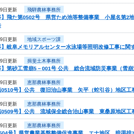
29日更新
飛騨農林事務所
】飛た第0502号 県営ため池等整備事業 小屋名第2
告
29日更新
地域スポーツ課
事】岐阜メモリアルセンター水泳場等照明改修工事に関
29日更新
揖斐土木事務所
】第砂工雪崩5－001号 公共 総合流域防災事業（雪
29日更新
恵那農林事務所
第0510号】公共 復旧治山事業 矢平（蛇引谷）地区
29日更新
恵那農林事務所
第0509号】公共 流域保全総合治山事業 東桑原地区
29日更新
恵那農林事務所
504号】県営農業基盤整備促進事業 エナ地区 暗渠排