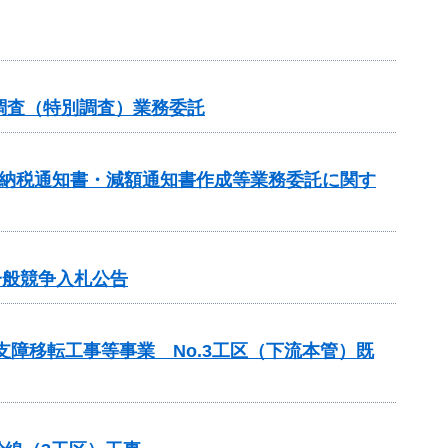
調査（特別調査）業務委託
額納税通知書・減額通知書作成等業務委託に関す
一般競争入札公告
支障移転工事等事業 No.3工区（下流本管）既