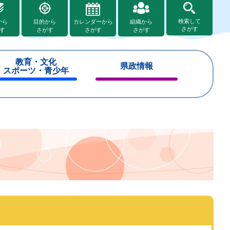
検索して
から
目的から
カレンダーから
組織から
さがす
す
さがす
さがす
さがす
教育・文化
県政情報
スポーツ・青少年
閉
閉
じ
じ
る
る