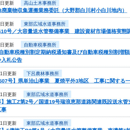
4日更新
高山土木事務所
CB廃棄物収集運搬業務委託（大野郡白川村小白川地内）
1日更新
東部広域水道事務所
S10号／大容量送水管整備事業 建設資材市場価格実態
1日更新
自動車税事務所
度自動車税種別割定期納税通知書及び自動車税種別割増
争入札公告
31日更新
下呂農林事務所
507号】県単治山事業 夏焼平外3地区 工事に関する
31日更新
東部広域水道事務所
】施工Z第2号／国道19号瑞浪恵那道路関連既設送水管
工事
31日更新
東部広域水道事務所