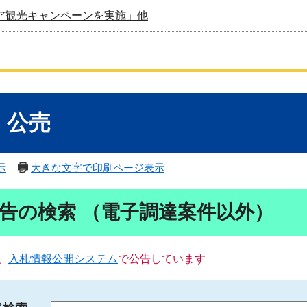
ア観光キャンペーンを実施」他
・公売
示
大きな文字で印刷ページ表示
告の検索 （電子調達案件以外）
、
入札情報公開システム
で公告しています