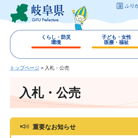
ペ
メ
ふり
ー
ニ
ジ
ュ
の
ー
先
を
くらし・防災
子ども・女性
頭
飛
環境
医療・福祉
で
ば
閉
閉
す
し
じ
じ
。
て
る
る
トップページ
>
入札・公売
本
文
へ
入札・公売
重要なお知らせ