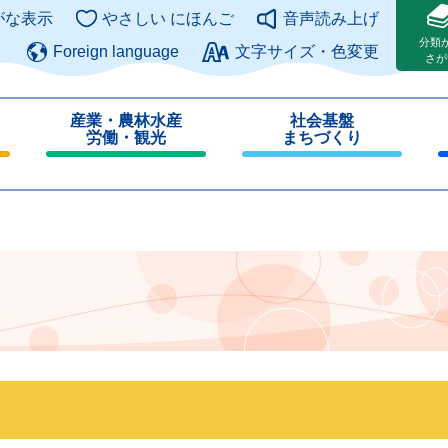
このページの本文へ
がな表示
やさしい にほんご
音声読み上げ
分類
Foreign language
文字サイズ・色変更
さが
産業・農林水産
社会基盤
労働・観光
まちづくり
閉
閉
じ
じ
る
る