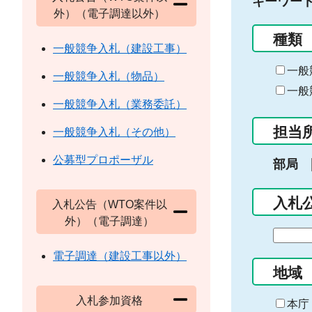
キーワー
外）（電子調達以外）
種類
一般競争入札（建設工事）
一般
一般競争入札（物品）
一般
一般競争入札（業務委託）
担当
一般競争入札（その他）
公募型プロポーザル
部局
入札
入札公告（WTO案件以
外）（電子調達）
期
間
電子調達（建設工事以外）
の
地域
始
入札参加資格
ま
本庁