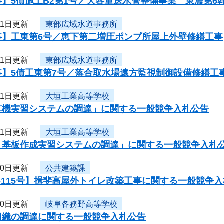
】5債施工B2第1号／大容量送水管整備事業 東濃第6
31日更新
東部広域水道事務所
事】工東第6号／恵下第二増圧ポンプ所屋上外壁修繕工事
31日更新
東部広域水道事務所
事】5債工東第7号／落合取水場遠方監視制御設備修繕工
31日更新
大垣工業高等学校
算機実習システムの調達」に関する一般競争入札公告
31日更新
大垣工業高等学校
ト基板作成実習システムの調達」に関する一般競争入札
30日更新
公共建築課
-115号】揖斐高屋外トイレ改築工事に関する一般競争
30日更新
岐阜各務野高等学校
組織の調達に関する一般競争入札公告