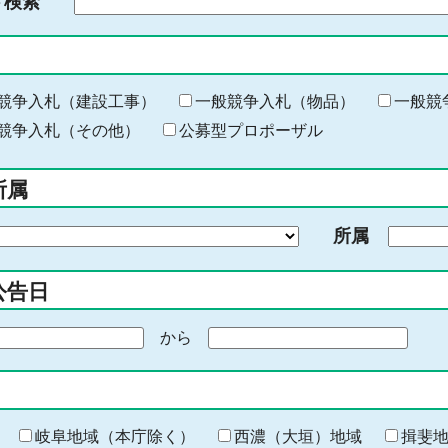
ド検索
検
索
す
る
キ
競争入札（建設工事）
一般競争入札（物品）
一般競
ー
競争入札（その他）
公募型プロポーザル
ワ
ー
所属
ド
を
所属
入
力
公告日
から
期
間
の
終
わ
岐阜地域（本庁除く）
西濃（大垣）地域
揖斐