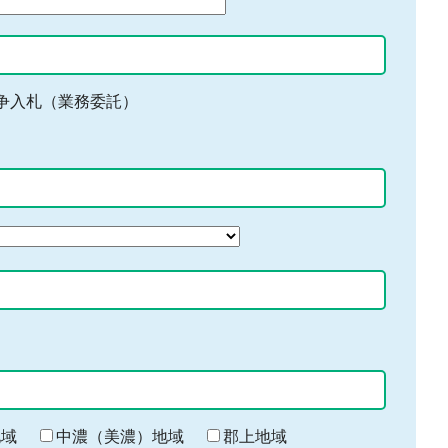
争入札（業務委託）
地域
中濃（美濃）地域
郡上地域