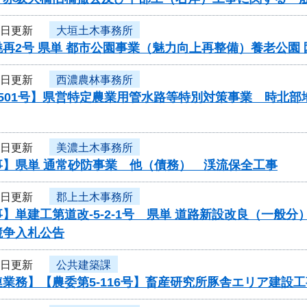
4日更新
大垣土木事務所
再2号 県単 都市公園事業（魅力向上再整備）養老公園
4日更新
西濃農林事務所
0501号】県営特定農業用管水路等特別対策事業 時北
4日更新
美濃土木事務所
事】県単 通常砂防事業 他（債務） 渓流保全工事
4日更新
郡上土木事務所
】単建工第道改-5-2-1号 県単 道路新設改良（一般
競争入札公告
4日更新
公共建築課
業務】【農委第5-116号】畜産研究所豚舎エリア建設