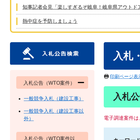
知事記者会見「楽しすぎるぞ岐阜！岐阜県アウトド
熱中症を予防しましょう
本
入札
文
印刷ページ表
入札公告（WTO案件）
入札公
一般競争入札（建設工事）
一般競争入札（建設工事以
電子調達案件は
外）
入札公告（WTO案件以