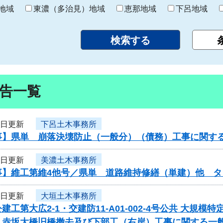
り
地域
東濃（多治見）地域
恵那地域
下呂地域
告一覧
5日更新
下呂土木事務所
事】県単 崩落決壊防止（一般分）（債務）工事に関す
4日更新
美濃土木事務所
事】維工第維4他号／県単 道路維持修繕（単建）他 タ
4日更新
大垣土木事務所
建工第大広2-1・交建防11-A01-002-4号公共 大
 赤坂大橋旧橋撤去及び下部工（右岸）工事に関する一