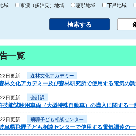
り
地域
東濃（多治見）地域
恵那地域
下呂地域
告一覧
月22日更新
森林文化アカデミー
度森林文化アカデミー及び森林研究所で使用する電気の
月22日更新
会計課
免許技能試験用車両（大型特殊自動車）の購入に関する一
月22日更新
飛騨子ども相談センター
度岐阜県飛騨子ども相談センターで使用する電気調達の