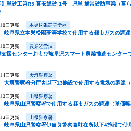
】単砂工第R5-暮安通砂-1号 県単 通常砂防事業（
告
月18日更新
本巣松陽高等学校
度 岐阜県立本巣松陽高等学校で使用する都市ガスの調
月18日更新
農業経営課
農支援センターおよび岐阜県スマート農業推進センター
月14日更新
大垣警察署
度 大垣警察署分庁舎以下13施設で使用する電気の調達
月13日更新
山県警察署
度 岐阜県山県警察署で使用する都市ガスの調達（単価
月13日更新
山県警察署
度 岐阜県山県警察署伊自良警察官駐在所以下4施設で使