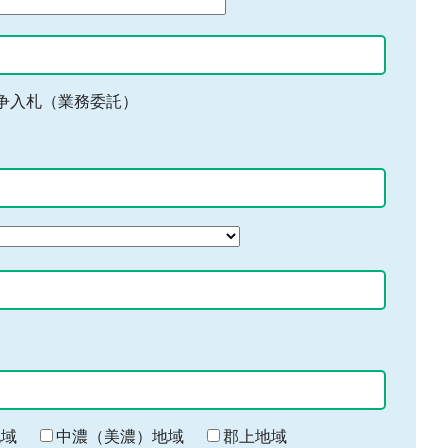
争入札（業務委託）
地域
中濃（美濃）地域
郡上地域