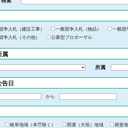
ド検索
検
索
す
る
キ
競争入札（建設工事）
一般競争入札（物品）
一般競
ー
競争入札（その他）
公募型プロポーザル
ワ
ー
所属
ド
を
所属
入
力
公告日
から
期
間
の
終
わ
岐阜地域（本庁除く）
西濃（大垣）地域
揖斐