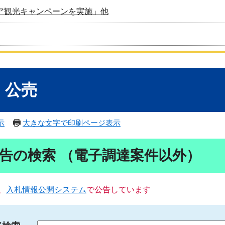
ア観光キャンペーンを実施」他
・公売
示
大きな文字で印刷ページ表示
告の検索 （電子調達案件以外）
、
入札情報公開システム
で公告しています