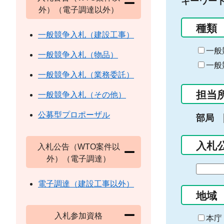
キーワー
外）（電子調達以外）
種類
一般競争入札（建設工事）
一般
一般競争入札（物品）
一般
一般競争入札（業務委託）
担当
一般競争入札（その他）
公募型プロポーザル
部局
入札
入札公告（WTO案件以
外）（電子調達）
期
間
電子調達（建設工事以外）
の
地域
始
入札参加資格
ま
本庁