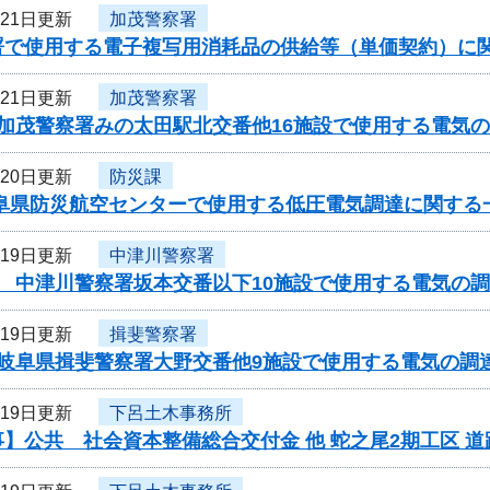
月21日更新
加茂警察署
署で使用する電子複写用消耗品の供給等（単価契約）に
月21日更新
加茂警察署
度加茂警察署みの太田駅北交番他16施設で使用する電気
月20日更新
防災課
岐阜県防災航空センターで使用する低圧電気調達に関する
月19日更新
中津川警察署
 中津川警察署坂本交番以下10施設で使用する電気の調
月19日更新
揖斐警察署
度岐阜県揖斐警察署大野交番他9施設で使用する電気の調
月19日更新
下呂土木事務所
】公共 社会資本整備総合交付金 他 蛇之尾2期工区 