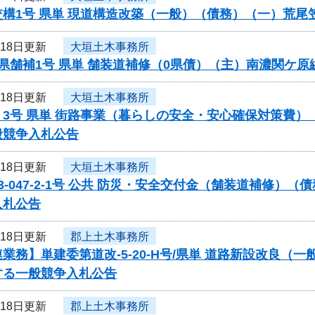
交構1号 県単 現道構造改築（一般）（債務）（一）荒
月18日更新
大垣土木事務所
県舗補1号 県単 舗装道補修（0県債）（主）南濃関ケ
月18日更新
大垣土木事務所
く3号 県単 街路事業（暮らしの安全・安心確保対策費
般競争入札公告
月18日更新
大垣土木事務所
3-047-2-1号 公共 防災・安全交付金（舗装道補修
入札公告
月18日更新
郡上土木事務所
業務】単建委第道改-5-20-H号/県単 道路新設改良（
する一般競争入札公告
月18日更新
郡上土木事務所