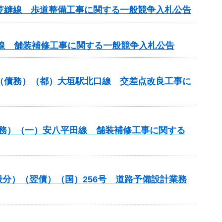
尾笠縫線 歩道整備工事に関する一般競争入札公告
原線 舗装補修工事に関する一般競争入札公告
）（債務）（都）大垣駅北口線 交差点改良工事に
）（債務）（一）安八平田線 舗装補修工事に関する
一般分）（翌債）（国）256号 道路予備設計業務