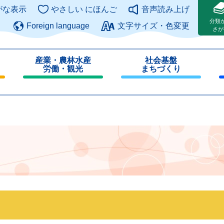
このページの本文へ
がな表示
やさしい にほんご
音声読み上げ
分類
Foreign language
文字サイズ・色変更
さが
産業・農林水産
社会基盤
労働・観光
まちづくり
閉
閉
じ
じ
る
る