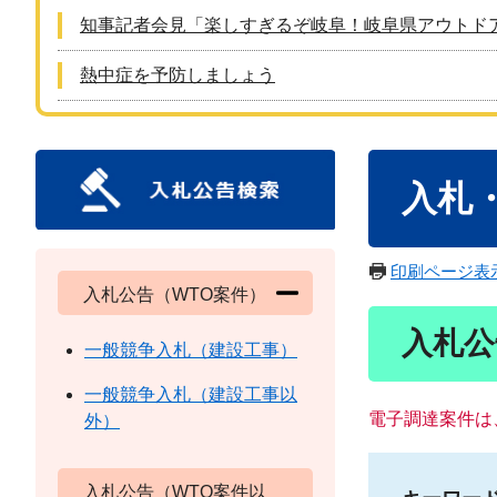
知事記者会見「楽しすぎるぞ岐阜！岐阜県アウトド
熱中症を予防しましょう
本
入札
文
印刷ページ表
入札公告（WTO案件）
入札公
一般競争入札（建設工事）
一般競争入札（建設工事以
電子調達案件は
外）
入札公告（WTO案件以