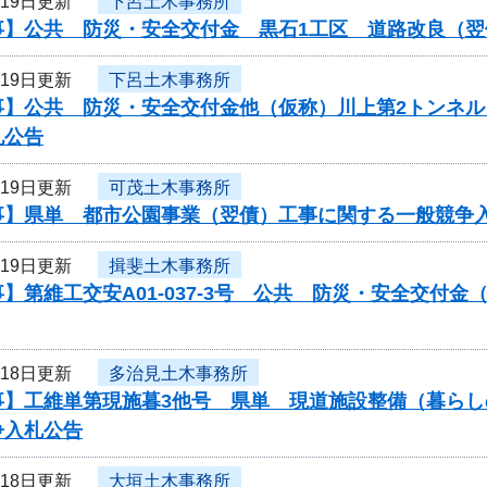
月19日更新
下呂土木事務所
事】公共 防災・安全交付金 黒石1工区 道路改良（
月19日更新
下呂土木事務所
事】公共 防災・安全交付金他（仮称）川上第2トンネ
札公告
月19日更新
可茂土木事務所
事】県単 都市公園事業（翌債）工事に関する一般競争
月19日更新
揖斐土木事務所
】第維工交安A01-037-3号 公共 防災・安全交付
月18日更新
多治見土木事務所
事】工維単第現施暮3他号 県単 現道施設整備（暮ら
争入札公告
月18日更新
大垣土木事務所