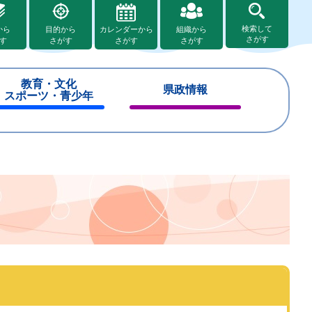
検索して
から
目的から
カレンダーから
組織から
さがす
す
さがす
さがす
さがす
教育・文化
県政情報
スポーツ・青少年
閉
閉
じ
じ
る
る