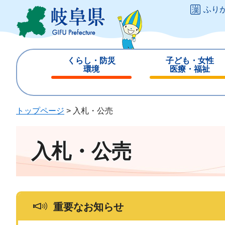
ペ
メ
ふり
ー
ニ
ジ
ュ
の
ー
先
を
くらし・防災
子ども・女性
頭
飛
環境
医療・福祉
で
ば
閉
閉
す
し
じ
じ
。
て
る
る
トップページ
>
入札・公売
本
文
へ
入札・公売
重要なお知らせ