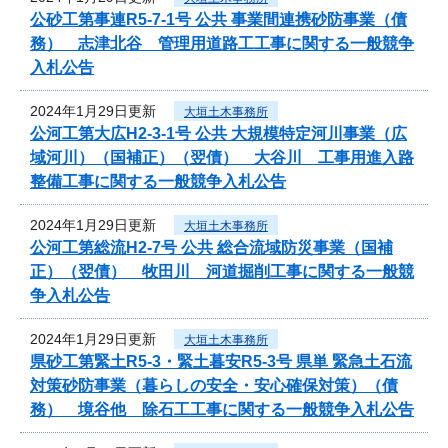
公砂工第事連R5-7-1号 公共 事業間連携砂防事業（債
務） 志津北谷 管理用道路工工事に関する一般競争
入札公告
2024年1月29日更新
大垣土木事務所
公河工第大広H2-3-1号 公共 大規模特定河川事業（広
域河川）（国補正）（翌債） 大谷川 工事用進入路
整備工事に関する一般競争入札公告
2024年1月29日更新
大垣土木事務所
公河工第総流H2-7号 公共 総合流域防災事業（国補
正）（翌債） 牧田川 河道掘削工事に関する一般競
争入札公告
2024年1月29日更新
大垣土木事務所
県砂工第緊土R5-3・緊土暮安R5-3号 県単 緊急土石流
対策砂防事業（暮らしの安全・安心確保対策）（債
務） 境谷他 除石工工事に関する一般競争入札公告