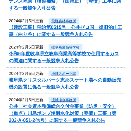
ナンス補助（橋梁補修）（国補正）（翌債）工事に関
する一般競争入札公告
2024年2月5日更新
飛騨農林事務所
【建設工事】飛治第0515号 公共ゼロ国 復旧治山工
事（曲り谷）に関する一般競争入札公告
2024年2月5日更新
岐阜商業高等学校
令和6年度岐阜県立岐阜商業高等学校で使用するガス
の調達に関する一般競争入札公告
2024年2月5日更新
地域スポーツ課
岐阜県クリスタルパーク恵那スケート場への自動販売
機の設置に係る一般競争入札公告
2024年2月5日更新
流域浄水事務所
公共 社会資本整備総合交付金事業（防災・安全）
（重点）川島ポンプ場耐水化対策（翌債）工事（第
203-A-051-2他号）に関する一般競争入札公告