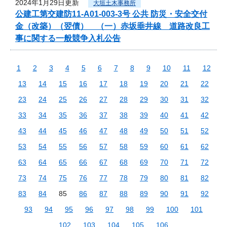
2024年1月29日更新
大垣土木事務所
公建工第交建防11-A01-003-3号 公共 防災・安全交付
金（改築）（翌債） （一）赤坂垂井線 道路改良工
事に関する一般競争入札公告
1
2
3
4
5
6
7
8
9
10
11
12
13
14
15
16
17
18
19
20
21
22
23
24
25
26
27
28
29
30
31
32
33
34
35
36
37
38
39
40
41
42
43
44
45
46
47
48
49
50
51
52
53
54
55
56
57
58
59
60
61
62
63
64
65
66
67
68
69
70
71
72
73
74
75
76
77
78
79
80
81
82
83
84
85
86
87
88
89
90
91
92
93
94
95
96
97
98
99
100
101
102
103
104
105
106