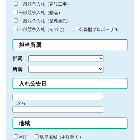
キ
一般競争入札（建設工事）
ー
一般競争入札（物品）
ワ
一般競争入札（業務委託）
ー
ド
一般競争入札（その他）
公募型プロポーザル
を
入
担当所属
力
部局
所属
入札公告日
期
から
間
期
の
間
始
地域
の
ま
終
り
わ
本庁
岐阜地域（本庁除く）