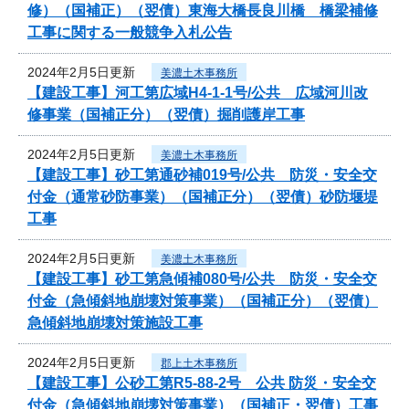
修）（国補正）（翌債）東海大橋長良川橋 橋梁補修
工事に関する一般競争入札公告
2024年2月5日更新
美濃土木事務所
【建設工事】河工第広域H4-1-1号/公共 広域河川改
修事業（国補正分）（翌債）掘削護岸工事
2024年2月5日更新
美濃土木事務所
【建設工事】砂工第通砂補019号/公共 防災・安全交
付金（通常砂防事業）（国補正分）（翌債）砂防堰堤
工事
2024年2月5日更新
美濃土木事務所
【建設工事】砂工第急傾補080号/公共 防災・安全交
付金（急傾斜地崩壊対策事業）（国補正分）（翌債）
急傾斜地崩壊対策施設工事
2024年2月5日更新
郡上土木事務所
【建設工事】公砂工第R5-88-2号 公共 防災・安全交
付金（急傾斜地崩壊対策事業）（国補正・翌債）工事