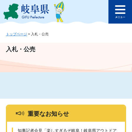
ペ
メ
このページの本文へ
ー
ニ
メ
ジ
ュ
ニ
の
ー
ュ
先
を
ー
頭
飛
トップページ
>
入札・公売
で
ば
す
し
入札・公売
。
て
本
文
へ
重要なお知らせ
知事記者会見「楽しすぎるぞ岐阜！岐阜県アウトドア