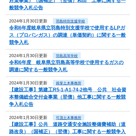
対策事業）（国補正）（翌債）和田 工事に関する一
般競争入札公告
2024年1月30日更新
羽島特別支援学校
令和6年度岐阜県立羽島特別支援学校で使用するLPガ
ス（プロパンガス）の調達（単価契約）に関する一般
競争入札
2024年1月30日更新
羽島高等学校
令和6年度 岐阜県立羽島高等学校で使用するガスの
調達に関する一般競争入札
2024年1月30日更新
揖斐土木事務所
【建設工事】第建工R5-1-A1-74-2他号 公共 社会資
本整備総合交付金事業（翌債）他工事に関する一般競
争入札公告
2024年1月30日更新
可茂土木事務所
【建設工事】公共 道路交通安全施設整備費補助（道
路改良）（国補正）（翌債）工事に関する一般競争入