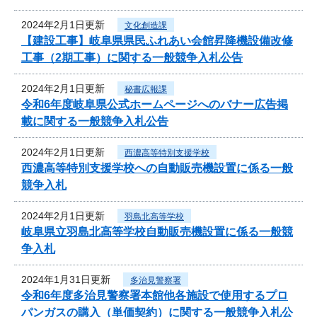
2024年2月1日更新
文化創造課
【建設工事】岐阜県県民ふれあい会館昇降機設備改修
工事（2期工事）に関する一般競争入札公告
2024年2月1日更新
秘書広報課
令和6年度岐阜県公式ホームページへのバナー広告掲
載に関する一般競争入札公告
2024年2月1日更新
西濃高等特別支援学校
西濃高等特別支援学校への自動販売機設置に係る一般
競争入札
2024年2月1日更新
羽島北高等学校
岐阜県立羽島北高等学校自動販売機設置に係る一般競
争入札
2024年1月31日更新
多治見警察署
令和6年度多治見警察署本館他各施設で使用するプロ
パンガスの購入（単価契約）に関する一般競争入札公