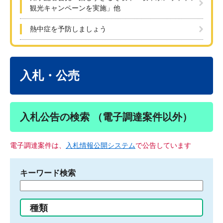
観光キャンペーンを実施」他
熱中症を予防しましょう
本
文
入札・公売
入札公告の検索 （電子調達案件以外）
電子調達案件は、
入札情報公開システム
で公告しています
キーワード検索
検
索
す
種類
る