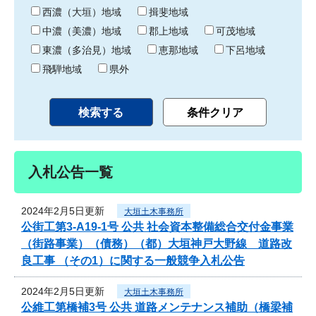
り
西濃（大垣）地域
揖斐地域
中濃（美濃）地域
郡上地域
可茂地域
東濃（多治見）地域
恵那地域
下呂地域
飛騨地域
県外
入札公告一覧
2024年2月5日更新
大垣土木事務所
公街工第3-A19-1号 公共 社会資本整備総合交付金事業
（街路事業）（債務）（都）大垣神戸大野線 道路改
良工事 （その1）に関する一般競争入札公告
2024年2月5日更新
大垣土木事務所
公維工第橋補3号 公共 道路メンテナンス補助（橋梁補