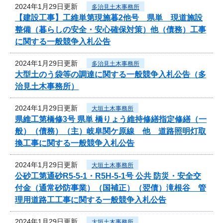
2024年1月29日更新
多治見土木事務所
【建設工事】工維単第現施暮2他号 県単 現道施設
整備（暮らしの安全・安心確保対策）他（債務）工事
に関する一般競争入札公告
2024年1月29日更新
多治見土木事務所
大型土のう袋等の調達に関する一般競争入札公告（多
治見土木事務所）
2024年1月29日更新
大垣土木事務所
県維工第橋修3号 県単 橋りょう維持修繕指定修繕（一
般）（債務）（主）岐阜関ケ原線 他 道路照明灯取
換工事に関する一般競争入札公告
2024年1月29日更新
大垣土木事務所
公砂工第通砂R5-5-1・R5H-5-1号 公共 防災・安全交
付金（通常砂防事業）（国補正）（翌債）滝根谷 管
理用道路工工事に関する一般競争入札公告
2024年1月29日更新
大垣土木事務所