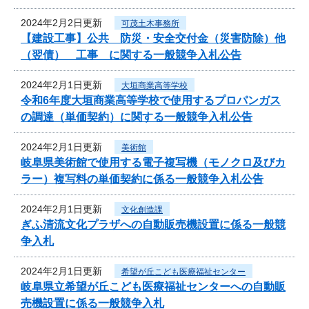
2024年2月2日更新
可茂土木事務所
【建設工事】公共 防災・安全交付金（災害防除）他
（翌債） 工事 に関する一般競争入札公告
2024年2月1日更新
大垣商業高等学校
令和6年度大垣商業高等学校で使用するプロパンガス
の調達（単価契約）に関する一般競争入札公告
2024年2月1日更新
美術館
岐阜県美術館で使用する電子複写機（モノクロ及びカ
ラー）複写料の単価契約に係る一般競争入札公告
2024年2月1日更新
文化創造課
ぎふ清流文化プラザへの自動販売機設置に係る一般競
争入札
2024年2月1日更新
希望が丘こども医療福祉センター
岐阜県立希望が丘こども医療福祉センターへの自動販
売機設置に係る一般競争入札