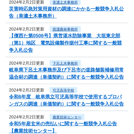
2024年2月2日更新
美濃土木事務所
災害時応急対策用資材の調達にかかる一般競争入札公
告（美濃土木事務所）
2024年2月2日更新
西濃農林事務所
【債西た第0506号】県営湛水防除事業 大垣東北部
（第1）地区 電気設備製作据付工事に関する一般競
争入札公告
2024年2月2日更新
下呂土木事務所
岐阜県下呂土木事務所及び下呂市の道路舗装補修用常
温合材の調達（単価契約）に関する一般競争入札公告
2024年2月2日更新
可児高等学校
令和6年度 岐阜県立可児高等学校で使用するプロパ
ンガスの調達（単価契約）に関する一般競争入札公告
2024年2月2日更新
農業技術センター
令和5年産玄米の売払いに関する一般競争入札公告
【農業技術センター】