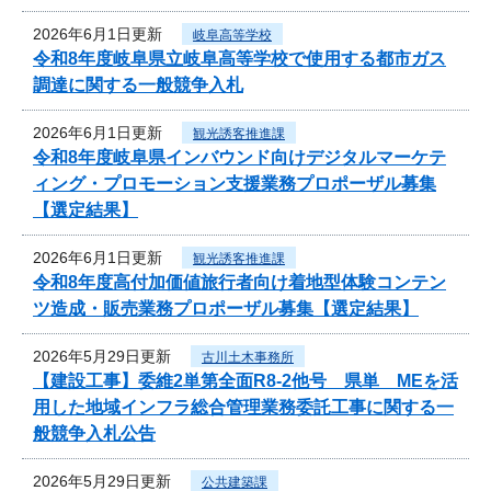
2026年6月1日更新
岐阜高等学校
令和8年度岐阜県立岐阜高等学校で使用する都市ガス
調達に関する一般競争入札
2026年6月1日更新
観光誘客推進課
令和8年度岐阜県インバウンド向けデジタルマーケテ
ィング・プロモーション支援業務プロポーザル募集
【選定結果】
2026年6月1日更新
観光誘客推進課
令和8年度高付加価値旅行者向け着地型体験コンテン
ツ造成・販売業務プロポーザル募集【選定結果】
2026年5月29日更新
古川土木事務所
【建設工事】委維2単第全面R8-2他号 県単 MEを活
用した地域インフラ総合管理業務委託工事に関する一
般競争入札公告
2026年5月29日更新
公共建築課