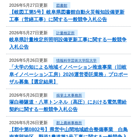
2026年5月27日更新
図書館
【岐図工第5号】岐阜県図書館自動火災報知設備更新
工事（営繕工事）に関する一般競争入札公告
2026年5月27日更新
計量検定所
岐阜県計量検定所照明設備更新工事に関する一般競争
入札公告
2026年5月26日更新
情報科学芸術大学院大学
「大学の知による地域イノベーション推進事業（旧岐
阜イノベーション工房）2026運営委託業務」プロポー
ザル募集【選定結果】
2026年5月26日更新
揖斐土木事務所
塚白椿隧道・八草トンネル（高圧）における電気需給
契約に関する一般競争入札公告
2026年5月26日更新
郡上農林事務所
【郡中第0802号】県営中山間地域総合整備事業 白鳥
南東部地区 野添1農道第1号工事に関する一般競争入