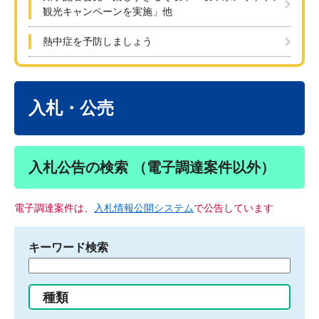
観光キャンペーンを実施」他
熱中症を予防しましょう
本
文
入札・公売
入札公告の検索 （電子調達案件以外）
電子調達案件は、
入札情報公開システム
で公告しています
キーワード検索
検
索
す
種類
る