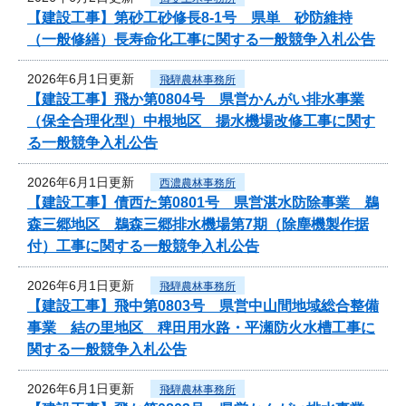
【建設工事】第砂工砂修長8-1号 県単 砂防維持
（一般修繕）長寿命化工事に関する一般競争入札公告
2026年6月1日更新
飛騨農林事務所
【建設工事】飛か第0804号 県営かんがい排水事業
（保全合理化型）中根地区 揚水機場改修工事に関す
る一般競争入札公告
2026年6月1日更新
西濃農林事務所
【建設工事】債西た第0801号 県営湛水防除事業 鵜
森三郷地区 鵜森三郷排水機場第7期（除塵機製作据
付）工事に関する一般競争入札公告
2026年6月1日更新
飛騨農林事務所
【建設工事】飛中第0803号 県営中山間地域総合整備
事業 結の里地区 稗田用水路・平瀬防火水槽工事に
関する一般競争入札公告
2026年6月1日更新
飛騨農林事務所