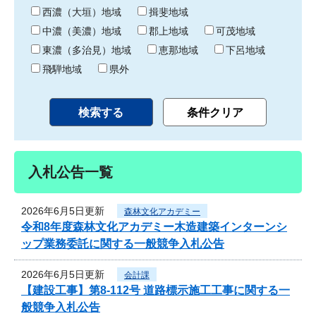
り
西濃（大垣）地域
揖斐地域
中濃（美濃）地域
郡上地域
可茂地域
東濃（多治見）地域
恵那地域
下呂地域
飛騨地域
県外
入札公告一覧
2026年6月5日更新
森林文化アカデミー
令和8年度森林文化アカデミー木造建築インターンシ
ップ業務委託に関する一般競争入札公告
2026年6月5日更新
会計課
【建設工事】第8-112号 道路標示施工工事に関する一
般競争入札公告