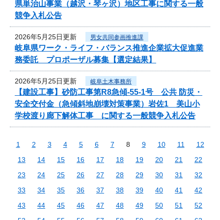
県単治山事業（越沢・琴ヶ沢）地区工事に関する一般
競争入札公告
2026年5月25日更新
男女共同参画推進課
岐阜県ワーク・ライフ・バランス推進企業拡大促進業
務委託 プロポーザル募集【選定結果】
2026年5月25日更新
岐阜土木事務所
【建設工事】砂防工事第R8急傾-55-1号 公共 防災・
安全交付金（急傾斜地崩壊対策事業）岩佐1 美山小
学校渡り廊下解体工事 に関する一般競争入札公告
1
2
3
4
5
6
7
8
9
10
11
12
13
14
15
16
17
18
19
20
21
22
23
24
25
26
27
28
29
30
31
32
33
34
35
36
37
38
39
40
41
42
43
44
45
46
47
48
49
50
51
52