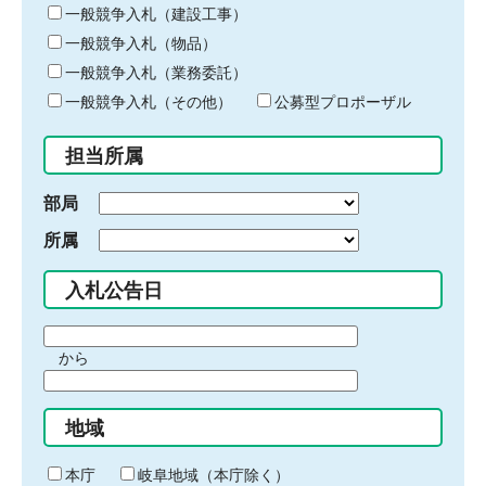
キ
一般競争入札（建設工事）
ー
一般競争入札（物品）
ワ
一般競争入札（業務委託）
ー
ド
一般競争入札（その他）
公募型プロポーザル
を
入
担当所属
力
部局
所属
入札公告日
期
から
間
期
の
間
始
地域
の
ま
終
り
わ
本庁
岐阜地域（本庁除く）