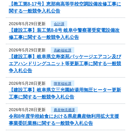
【教工第8-17号】恵那南高等学校空調設備改修工事に
関する一般競争入札公告
2026年5月29日更新
会計課
【建設工事】装工第8-8号 岐阜中警察署受変電設備改
修工事に関する一般競争入札公告
2026年5月29日更新
高齢福祉課
【建設工事】岐阜県立寿楽苑パッケージエアコン及び
エアハンドリングユニット等更新工事に関する一般競
争入札公告
2026年5月28日更新
障害福祉課
【建設工事】岐阜県立三光園給湯用無圧ヒーター更新
工事に関する一般競争入札公告
2026年5月28日更新
農産物流通課
令和8年度学校給食における県産農産物利用拡大支援
事業委託業務に関する一般競争入札公告