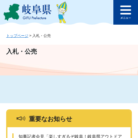
ペ
メ
このページの本文へ
ー
ニ
メ
ジ
ュ
ニ
の
ー
ュ
先
を
ー
頭
飛
トップページ
>
入札・公売
で
ば
す
し
入札・公売
。
て
本
文
へ
重要なお知らせ
知事記者会見「楽しすぎるぞ岐阜！岐阜県アウトドア