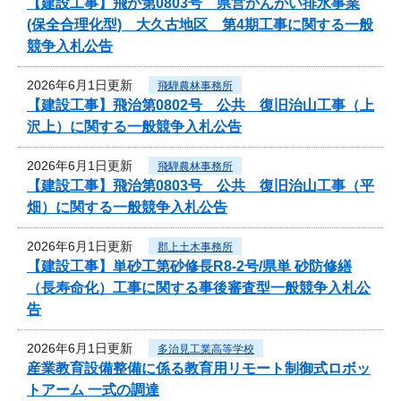
【建設工事】飛か第0803号 県営かんがい排水事業
(保全合理化型) 大久古地区 第4期工事に関する一般
競争入札公告
2026年6月1日更新
飛騨農林事務所
【建設工事】飛治第0802号 公共 復旧治山工事（上
沢上）に関する一般競争入札公告
2026年6月1日更新
飛騨農林事務所
【建設工事】飛治第0803号 公共 復旧治山工事（平
畑）に関する一般競争入札公告
2026年6月1日更新
郡上土木事務所
【建設工事】単砂工第砂修長R8-2号/県単 砂防修繕
（長寿命化）工事に関する事後審査型一般競争入札公
告
2026年6月1日更新
多治見工業高等学校
産業教育設備整備に係る教育用リモート制御式ロボッ
トアーム 一式の調達