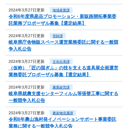
2024年3月27日更新
地域産業課
令和6年度県産品プロモーション・新販路開拓事業委
託業務プロポーザル募集【選定結果】
2024年3月27日更新
管財課
岐阜県庁舎物販スペース運営業務委託に関する一般競
争入札公告
2024年3月27日更新
文化伝承課
（仮称）「匠の国ぎふ」の技を支える道具展企画運営
業務委託プロポーザル募集【選定結果】
2024年3月27日更新
農業経営課
岐阜県就農支援センターフィルム等張替工事に関する
一般競争入札公告
2024年3月27日更新
農産物流通課
令和6年農山漁村発イノベーションサポート事業委託
業務に関する一般競争入札公告