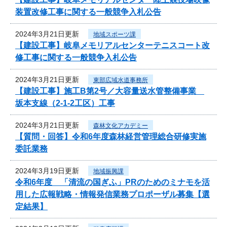
装置改修工事に関する一般競争入札公告
2024年3月21日更新
地域スポーツ課
【建設工事】岐阜メモリアルセンターテニスコート改
修工事に関する一般競争入札公告
2024年3月21日更新
東部広域水道事務所
【建設工事】施工B第2号／大容量送水管整備事業
坂本支線（2-1-2工区）工事
2024年3月21日更新
森林文化アカデミー
【質問・回答】令和6年度森林経営管理総合研修実施
委託業務
2024年3月19日更新
地域振興課
令和6年度 「清流の国ぎふ」PRのためのミナモを活
用した広報戦略・情報発信業務プロポーザル募集【選
定結果】