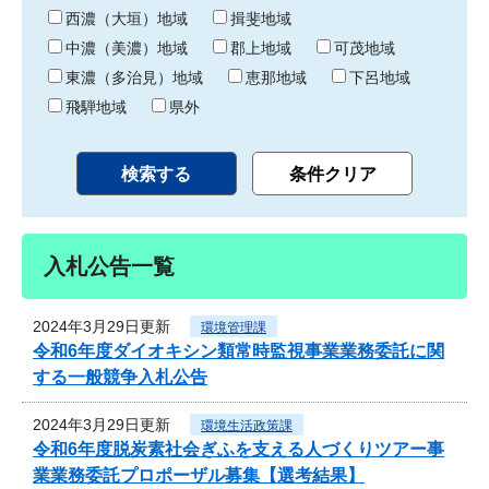
り
西濃（大垣）地域
揖斐地域
中濃（美濃）地域
郡上地域
可茂地域
東濃（多治見）地域
恵那地域
下呂地域
飛騨地域
県外
入札公告一覧
2024年3月29日更新
環境管理課
令和6年度ダイオキシン類常時監視事業業務委託に関
する一般競争入札公告
2024年3月29日更新
環境生活政策課
令和6年度脱炭素社会ぎふを支える人づくりツアー事
業業務委託プロポーザル募集【選考結果】