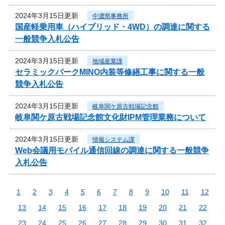
2024年3月15日更新
中濃県事務所
国産軽乗用車（ハイブリッド・4WD）の調達に関する
一般競争入札公告
2024年3月15日更新
地域産業課
セラミックパークMINO内装等修繕工事に関する一般
競争入札公告
2024年3月15日更新
岐阜関ケ原古戦場記念館
岐阜関ケ原古戦場記念館文化財IPM管理業務について
2024年3月15日更新
情報システム課
Web会議用モバイル通信回線の調達に関する一般競争
入札公告
1
2
3
4
5
6
7
8
9
10
11
12
13
14
15
16
17
18
19
20
21
22
23
24
25
26
27
28
29
30
31
32