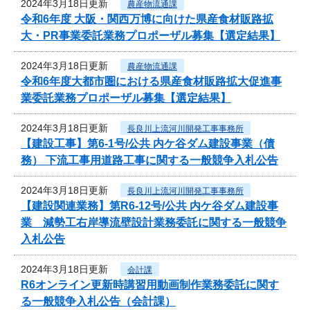
2024年3月18日更新
農産物流通課
令和6年度 大阪・関西万博に向けた県産食材販路拡
大・PR事業委託業務プロポーザル募集【選定結果】
2024年3月18日更新
農産物流通課
令和6年度大都市圏における県産食材販路拡大促進事
業委託業務プロポーザル募集【選定結果】
2024年3月18日更新
長良川上流河川開発工事事務所
【建設工事】第6-1号/公共 内ケ谷ダム建設事業（債
務） 下流工事用道路工事に関する一般競争入札公告
2024年3月18日更新
長良川上流河川開発工事事務所
【建設関連業務】第R6-12号/公共 内ケ谷ダム建設事
業 減勢工右岸導流壁設計業務委託に関する一般競争
入札公告
2024年3月18日更新
会計課
R6オンライン更新時講習用動画制作業務委託に関す
る一般競争入札公告（会計課）