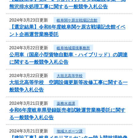
熊沢排水処理工事に関する一般競争入札公告
2024年3月23日更新
岐阜関ケ原古戦場記念館
【選定結果】令和6年度岐阜関ケ原古戦場記念館イベ
ント企画運営業務委託
2024年3月22日更新
岐阜地域環境事務所
公用車（国産小型貨物自動車・ハイブリッド）の調達
に関する一般競争入札公告
2024年3月22日更新
大垣北高等学校
大垣北高等学校 空調設備更新等改修工事に関する一
般競争入札公告
2024年3月21日更新
薬務水道課
令和6年度岐阜県登録販売者試験運営業務委託に関す
る一般競争入札公告
2024年3月21日更新
地域スポーツ課
【建設工事】岐阜メモリアルセンター陸上競技場映像