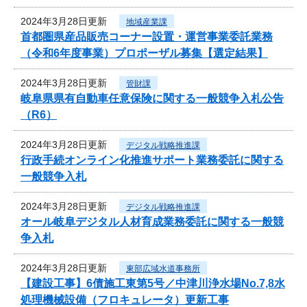
2024年3月28日更新
地域産業課
首都圏県産品販売コーナー設置・運営事業委託業務
（令和6年度事業）プロポーザル募集【選定結果】
2024年3月28日更新
管財課
岐阜県県有自動車任意保険に関する一般競争入札公告
（R6）
2024年3月28日更新
デジタル戦略推進課
行政手続オンライン化推進サポート業務委託に関する
一般競争入札
2024年3月28日更新
デジタル戦略推進課
オール岐阜デジタル人材育成業務委託に関する一般競
争入札
2024年3月28日更新
東部広域水道事務所
【建設工事】6債施工東第5号／中津川浄水場No.7,8水
処理機械設備（フロキュレータ）更新工事