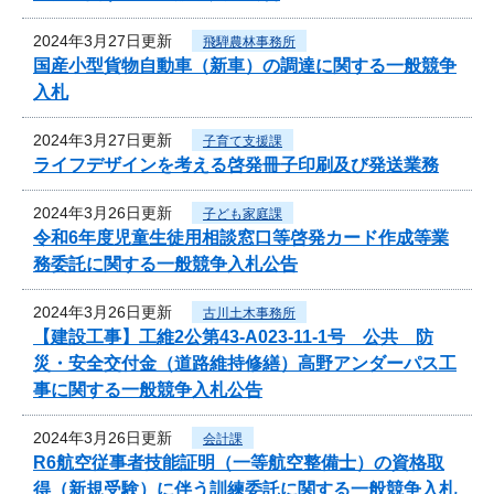
2024年3月27日更新
飛騨農林事務所
国産小型貨物自動車（新車）の調達に関する一般競争
入札
2024年3月27日更新
子育て支援課
ライフデザインを考える啓発冊子印刷及び発送業務
2024年3月26日更新
子ども家庭課
令和6年度児童生徒用相談窓口等啓発カード作成等業
務委託に関する一般競争入札公告
2024年3月26日更新
古川土木事務所
【建設工事】工維2公第43-A023-11-1号 公共 防
災・安全交付金（道路維持修繕）高野アンダーパス工
事に関する一般競争入札公告
2024年3月26日更新
会計課
R6航空従事者技能証明（一等航空整備士）の資格取
得（新規受験）に伴う訓練委託に関する一般競争入札