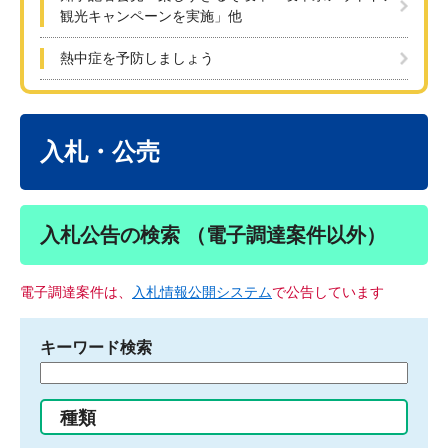
観光キャンペーンを実施」他
熱中症を予防しましょう
本
文
入札・公売
入札公告の検索 （電子調達案件以外）
電子調達案件は、
入札情報公開システム
で公告しています
キーワード検索
検
索
す
種類
る