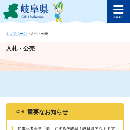
ペ
メ
このページの本文へ
ー
ニ
メ
ジ
ュ
ニ
の
ー
ュ
先
を
ー
頭
飛
トップページ
>
入札・公売
で
ば
す
し
入札・公売
。
て
本
文
へ
重要なお知らせ
知事記者会見「楽しすぎるぞ岐阜！岐阜県アウトドア