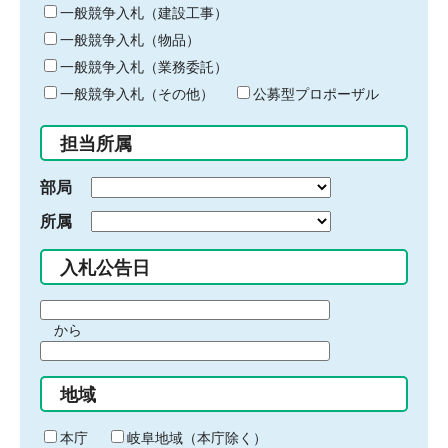
キ
一般競争入札（建設工事）
ー
一般競争入札（物品）
ワ
一般競争入札（業務委託）
ー
ド
一般競争入札（その他）
公募型プロポーザル
を
入
担当所属
力
部局
所属
入札公告日
期
から
間
期
の
間
始
地域
の
ま
終
り
わ
本庁
岐阜地域（本庁除く）