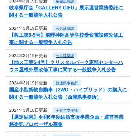
2024年3月19日更新
秘書広報課
岐阜県庁舎「GALLERY GIFU」展示運営業務委託に
関する一般競争入札公告
2024年3月19日更新
公共建築課
【教工第6-5号】飛騨神岡高等学校受変電設備改修工
事に関する一般競争入札公告
2024年3月19日更新
公共建築課
【地ス工第6-4号】クリスタルパーク恵那センターハ
ウス屋根外壁改修工事に関する一般競争入札公告
2024年3月19日更新
西濃県事務所
国産小型貨物自動車（2WD・ハイブリッド）の購入に
関する一般競争入札公告（西濃県事務所）
2024年3月18日更新
子育て支援課
【選定結果】令和6年度結婚支援事業企画・運営等業
務委託プロポーザル募集