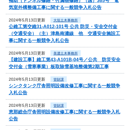
補助（トンネル修繕・付属物修繕）（国）365号 電
気室外構整備工事に関する一般競争入札公告
2024年5月13日更新
大垣土木事務所
公維工第交維31-A012-101号 公共 防災・安全交付金
（交通安全）（主）津島南濃線 他 交通安全施設工
事に関する一般競争入札公告
2024年5月13日更新
美濃土木事務所
【建設工事】維工第43-A101B-04号／公共 防災安全
交付金（雪寒事業）板取除雪基地整備第2期工事
2024年5月13日更新
管財課
シンクタンク庁舎照明設備改修工事に関する一般競争
入札公告
2024年5月13日更新
管財課
恵那総合庁舎照明設備改修工事に関する一般競争入札
公告