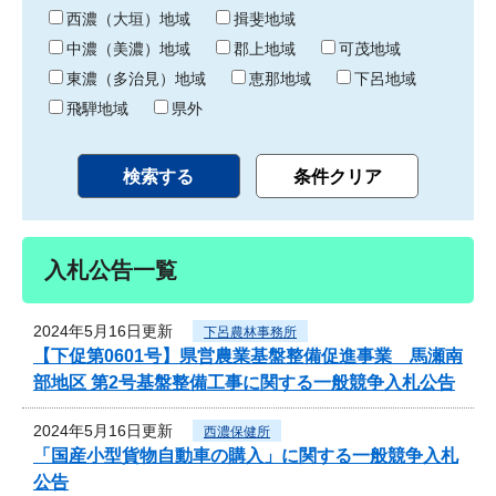
り
西濃（大垣）地域
揖斐地域
中濃（美濃）地域
郡上地域
可茂地域
東濃（多治見）地域
恵那地域
下呂地域
飛騨地域
県外
入札公告一覧
2024年5月16日更新
下呂農林事務所
【下促第0601号】県営農業基盤整備促進事業 馬瀬南
部地区 第2号基盤整備工事に関する一般競争入札公告
2024年5月16日更新
西濃保健所
「国産小型貨物自動車の購入」に関する一般競争入札
公告