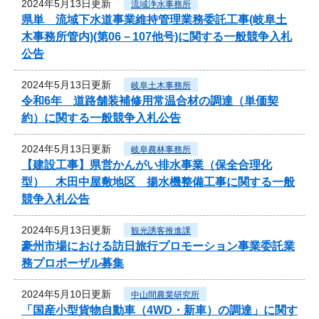
2024年5月13日更新
流域浄水事務所
県単 流域下水道事業維持管理業務委託工事(岐阜土
木事務所管内)(第06－107他号)に関する一般競争入札
公告
2024年5月13日更新
岐阜土木事務所
令和6年 道路舗装補修用常温合材の調達（単価契
約）に関する一般競争入札公告
2024年5月13日更新
岐阜農林事務所
【建設工事】県営かんがい排水事業（保全合理化
型） 木田中屋敷地区 揚水機整備工事に関する一般
競争入札公告
2024年5月13日更新
観光誘客推進課
豪州市場における訪日旅行プロモーション事業委託業
務プロポーザル募集
2024年5月10日更新
中山間農業研究所
「国産小型貨物自動車（4WD・新車）の調達」に関す