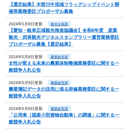
【選定結果】木曽川中流域フラッグシップイベント開
催等業務委託プロポーザル募集
2024年5月8日更新
観光企画課
【愛知・岐阜広域観光推進協議会】令和6年度 産業
観光・武将観光デジタルスタンプラリー運営業務委託
プロポーザル募集【選定結果】
2024年5月8日更新
農業経営課
女性が変える未来の農業体制整備業務委託に関する一
般競争入札公告
2024年5月8日更新
農業経営課
農業簿記データの活用に係る研修業務委託に関する一
般競争入札公告
2024年5月8日更新
農業経営課
「公用車（国産小型貨物自動車）の調達」に関する一
般競争入札公告