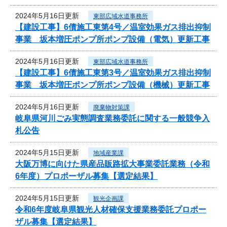
2024年5月16日更新
東部広域水道事務所
【建設工事】6債施工東第4号／温室効果ガス排出抑制
事業 坂本増圧ポンプ所ポンプ設備（電気）更新工事
2024年5月16日更新
東部広域水道事務所
【建設工事】6債施工東第3号／温室効果ガス排出抑制
事業 坂本増圧ポンプ所ポンプ設備（機械）更新工事
2024年5月16日更新
廃棄物対策課
岐阜県河川ごみ実態調査業務委託に関する一般競争入
札公告
2024年5月15日更新
地域産業課
大阪万博に向けた県産品販路拡大事業委託業務（令和
6年度）プロポーザル募集【選定結果】
2024年5月15日更新
観光企画課
令和6年度岐阜県観光人材確保支援業務委託プロポー
ザル募集【選定結果】