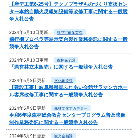
【産デ工第6-25号】テクノプラザものづくり支援セン
ター本館自動火災報知設備等改修工事に関する一般競
争入札公告
2024年5月10日更新
航空宇宙産業課
飛行機プロペラ等展示架台製作業務委託に関する一般
競争入札公告
2024年5月10日更新
森林保全課
「県営林立木販売」に関する一般競争入札公告
2024年5月9日更新
文化創造課
【建設工事】岐阜県県民ふれあい会館サラマンカホー
ル客席改修工事に関する一般競争入札公告
2024年5月9日更新
森林文化アカデミー
令和6年度森林総合教育センタープログラム普及映像
制作業務委託に関する一般競争入札公告
2024年5月9日更新
観光企画課