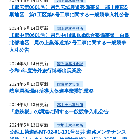
2024年5月14日更新
郡上農林事務所
【郡広第0601号】県営広域農道整備事業 郡上南部5
期地区 第1工区第6号工事に関する一般競争入札公告
2024年5月14日更新
郡上農林事務所
【郡中第0601号】県営中山間地域総合整備事業 白鳥
北部地区 尾の上集落道第2号工事に関する一般競争
入札公告
2024年5月14日更新
観光誘客推進課
令和6年度海外旅行博等出展業務
2024年5月13日更新
廃棄物対策課
岐阜県循環経済導入促進事業委託業務
2024年5月13日更新
高山土木事務所
「敷鉄板」の調達に関する一般競争入札公告
2024年5月13日更新
大垣土木事務所
公維工第道維MT-02-01-101号公共 道路メンテナンス