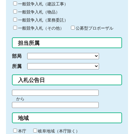
キ
一般競争入札（建設工事）
ー
一般競争入札（物品）
ワ
一般競争入札（業務委託）
ー
ド
一般競争入札（その他）
公募型プロポーザル
を
入
担当所属
力
部局
所属
入札公告日
期
から
間
期
の
間
始
地域
の
ま
終
り
わ
本庁
岐阜地域（本庁除く）