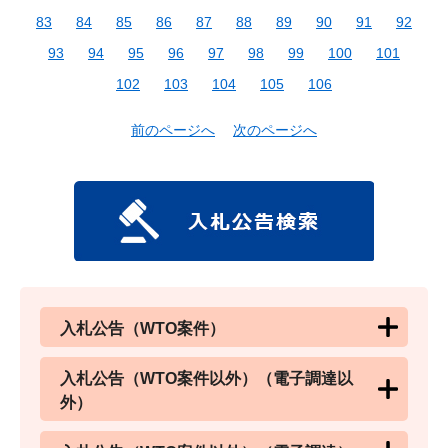
83
84
85
86
87
88
89
90
91
92
93
94
95
96
97
98
99
100
101
102
103
104
105
106
前のページへ
次のページへ
入札公告（WTO案件）
入札公告（WTO案件以外）（電子調達以
外）