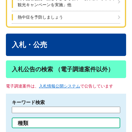
観光キャンペーンを実施」他
熱中症を予防しましょう
本
文
入札・公売
入札公告の検索 （電子調達案件以外）
電子調達案件は、
入札情報公開システム
で公告しています
キーワード検索
検
索
す
種類
る