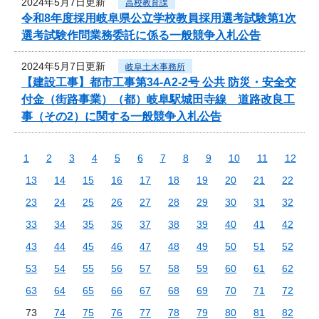
2024年5月7日更新
高校教育課
令和8年度採用岐阜県公立学校教員採用選考試験第1次
選考試験作問業務委託に係る一般競争入札公告
2024年5月7日更新
岐阜土木事務所
【建設工事】都市工事第34-A2-2号 公共 防災・安全交
付金（街路事業）（都）岐阜駅城田寺線 道路改良工
事（その2）に関する一般競争入札公告
1
2
3
4
5
6
7
8
9
10
11
12
13
14
15
16
17
18
19
20
21
22
23
24
25
26
27
28
29
30
31
32
33
34
35
36
37
38
39
40
41
42
43
44
45
46
47
48
49
50
51
52
53
54
55
56
57
58
59
60
61
62
63
64
65
66
67
68
69
70
71
72
73
74
75
76
77
78
79
80
81
82