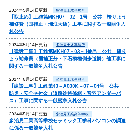
2024年5月14日更新
多治見土木事務所
【取止め】工維第MKH07－02－1号 公共 橋りょう
補修費（国補正・瑞浪大橋）工事に関する一般競争入
札公告
2024年5月14日更新
多治見土木事務所
【建設工事】工維第MKH07－03－1他号 公共 橋り
ょう補修費（国補正分・下石橋橋側歩道橋）他工事に
関する一般競争入札公告
2024年5月14日更新
多治見土木事務所
【建設工事】工維第43－A030K－07－04号 公共
防災・安全交付金（道路維持修繕・音羽アンダーパ
ス）工事に関する一般競争入札公告
2024年5月14日更新
多治見工業高等学校
多治見工業高等学校セラミック工学科パソコンの調達
に係る一般競争入札