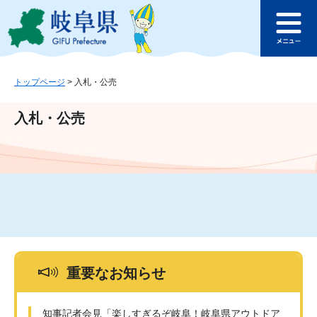
ペ
メ
このページの本文へ
ー
ニ
メ
ジ
ュ
ニ
の
ー
ュ
先
を
ー
頭
飛
トップページ
>
入札・公売
で
ば
す
し
入札・公売
。
て
本
文
へ
重要なお知らせ
知事記者会見「楽しすぎるぞ岐阜！岐阜県アウトドア